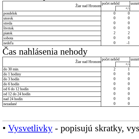
počet nehôd
usmrt
Žiar nad Hronom
+/-
pondelok
0
0
0
0
utorok
0
0
streda
0
0
štvrtok
2
2
piatok
0
0
sobota
0
-1
nedeľa
Čas nahlásenia nehody
počet nehôd
usmrt
Žiar nad Hronom
+/-
do 30 min.
2
1
0
0
do 1 hodiny
0
0
do 3 hodín
0
0
do 6 hodín
0
0
od 6 do 12 hodín
0
0
od 12 do 24 hodín
0
0
nad 24 hodín
0
0
nezadané
•
Vysvetlivky
- popisujú skratky, vys