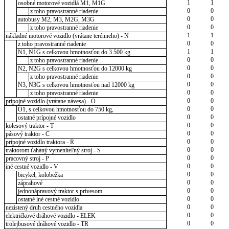
1
1
osobné motorové vozidlá M1, M1G
0
0
z toho pravostranné riadenie
0
0
autobusy M2, M3, M2G, M3G
0
0
z toho pravostranné riadenie
1
1
nákladné motorové vozidlo (vrátane terénneho) - N
0
0
z toho pravostranné riadenie
1
1
N1, N1G s celkovou hmotnosťou do 3 500 kg
0
0
z toho pravostranné riadenie
0
0
N2, N2G s celkovou hmotnosťou do 12000 kg
0
0
z toho pravostranné riadenie
0
0
N3, N3G s celkovou hmotnosťou nad 12000 kg
0
0
z toho pravostranné riadenie
0
0
prípojné vozidlo (vrátane návesa) - O
0
0
O1, s celkovou hmotnosťou do 750 kg,
0
0
ostatné prípojné vozidlo
0
0
kolesový traktor - T
0
0
pásový traktor - C
0
0
prípojné vozidlo traktora - R
0
0
traktorom ťahaný vymeniteľný stroj - S
0
0
pracovný stroj - P
0
0
iné cestné vozidlo - V
0
0
bicykel, kolobežka
0
0
záprahové
0
0
jednonápravový traktor s prívesom
0
0
ostatné iné cestné vozidlo
0
0
nezistený druh cestného vozidla
0
0
električkové dráhové vozidlo - ELEK
0
0
trolejbusové dráhové vozidlo - TR