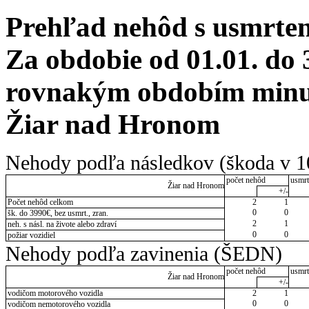
Prehľad nehôd s usmrten
Za obdobie od 01.01. do 
rovnakým obdobím minul
Žiar nad Hronom
Nehody podľa následkov (škoda v 1
počet nehôd
usmrt
Žiar nad Hronom
+/-
Počet nehôd celkom
2
1
0
0
šk. do 3990€, bez usmrt., zran.
2
1
neh. s násl. na živote alebo zdraví
0
0
požiar vozidiel
Nehody podľa zavinenia (ŠEDN)
počet nehôd
usmrt
Žiar nad Hronom
+/-
vodičom motorového vozidla
2
1
0
0
vodičom nemotorového vozidla