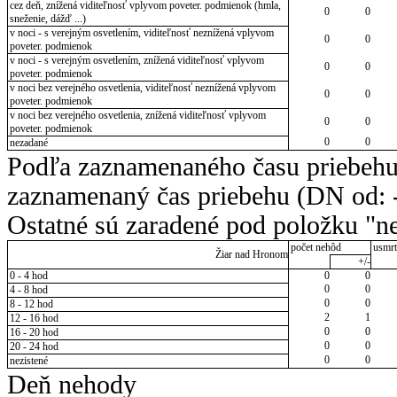
cez deň, znížená viditeľnosť vplyvom poveter. podmienok (hmla,
0
0
sneženie, dážď ...)
v noci - s verejným osvetlením, viditeľnosť neznížená vplyvom
0
0
poveter. podmienok
v noci - s verejným osvetlením, znížená viditeľnosť vplyvom
0
0
poveter. podmienok
v noci bez verejného osvetlenia, viditeľnosť neznížená vplyvom
0
0
poveter. podmienok
v noci bez verejného osvetlenia, znížená viditeľnosť vplyvom
0
0
poveter. podmienok
0
0
nezadané
Podľa zaznamenaného času priebehu
zaznamenaný čas priebehu (DN od: -
Ostatné sú zaradené pod položku "ne
počet nehôd
usmrt
Žiar nad Hronom
+/-
0 - 4 hod
0
0
0
0
4 - 8 hod
0
0
8 - 12 hod
2
1
12 - 16 hod
0
0
16 - 20 hod
0
0
20 - 24 hod
0
0
nezistené
Deň nehody