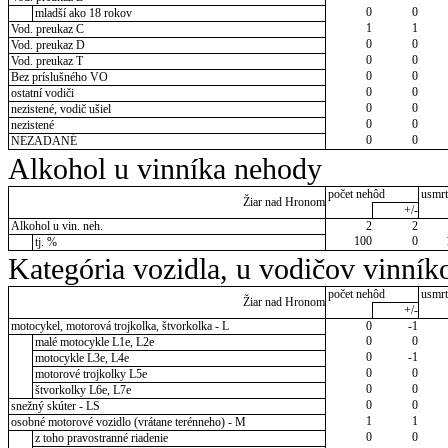
0
0
mladší ako 18 rokov
1
1
Vod. preukaz C
0
0
Vod. preukaz D
0
0
Vod. preukaz T
0
0
Bez príslušného VO
0
0
ostatní vodiči
0
0
nezistené, vodič ušiel
0
0
nezistené
0
0
NEZADANÉ
Alkohol u vinníka nehody
počet nehôd
usmrt
Žiar nad Hronom
+/-
Alkohol u vin. neh.
2
2
100
0
tj. %
Kategória vozidla, u vodičov vinník
počet nehôd
usmrt
Žiar nad Hronom
+/-
motocykel, motorová trojkolka, štvorkolka - L
0
-1
0
0
malé motocykle L1e, L2e
0
-1
motocykle L3e, L4e
0
0
motorové trojkolky L5e
0
0
štvorkolky L6e, L7e
0
0
snežný skúter - LS
1
1
osobné motorové vozidlo (vrátane terénneho) - M
0
0
z toho pravostranné riadenie