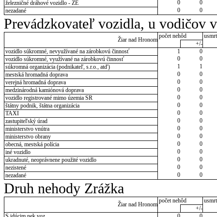
0
0
železničné dráhové vozidlo - ZE
0
0
nezadané
Prevádzkovateľ vozidla, u vodičov 
počet nehôd
usmrt
Žiar nad Hronom
+/-
vozidlo súkromné, nevyužívané na zárobkovú činnosť
1
0
0
0
vozidlo súkromné, využívané na zárobkovú činnosť
1
1
súkromná organizácia (podnikateľ, s.r.o., atď)
0
0
mestská hromadná doprava
0
0
verejná hromadná doprava
0
0
medzinárodná kamiónová doprava
0
0
vozidlo registrované mimo územia SR
0
0
štátny podnik, štátna organizácia
0
0
TAXI
0
0
zastupiteľský úrad
0
0
ministerstvo vnútra
0
0
ministerstvo obrany
0
0
obecná, mestská polícia
0
0
iné vozidlo
0
0
ukradnuté, neoprávnene použité vozidlo
0
0
nezistené
0
0
nezadané
Druh nehody Zrážka
počet nehôd
usmrt
Žiar nad Hronom
+/-
S idúcim nek.voz.
0
0