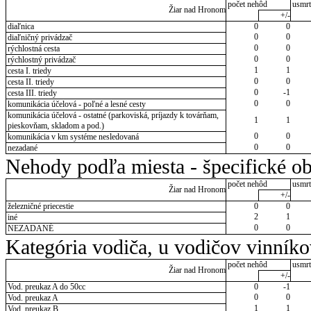
počet nehôd
usmrt
Žiar nad Hronom
+/-
diaľnica
0
0
0
0
diaľničný privádzač
0
0
rýchlostná cesta
0
0
rýchlostný privádzač
1
1
cesta I. triedy
0
0
cesta II. triedy
0
-1
cesta III. triedy
0
0
komunikácia účelová - poľné a lesné cesty
komunikácia účelová - ostatné (parkoviská, príjazdy k továrňam,
1
1
pieskovňam, skladom a pod.)
0
0
komunikácia v km systéme nesledovaná
0
0
nezadané
Nehody podľa miesta - špecifické ob
počet nehôd
usmrt
Žiar nad Hronom
+/-
železničné priecestie
0
0
2
1
iné
0
0
NEZADANÉ
Kategória vodiča, u vodičov vinník
počet nehôd
usmrt
Žiar nad Hronom
+/-
Vod. preukaz A do 50cc
0
-1
0
0
Vod. preukaz A
1
1
Vod. preukaz B