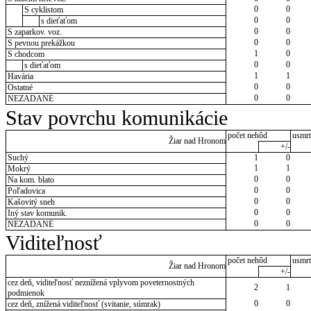
0
0
S cyklistom
0
0
s dieťaťom
0
0
S zaparkov. voz.
0
0
S pevnou prekážkou
1
0
S chodcom
0
0
s dieťaťom
1
1
Havária
0
0
Ostatné
0
0
NEZADANÉ
Stav povrchu komunikácie
počet nehôd
usmrt
Žiar nad Hronom
+/-
Suchý
1
0
1
1
Mokrý
0
0
Na kom. blato
0
0
Poľadovica
0
0
Kašovitý sneh
0
0
Iný stav komunik.
0
0
NEZADANÉ
Viditeľnosť
počet nehôd
usmrt
Žiar nad Hronom
+/-
cez deň, viditeľnosť neznížená vplyvom poveternostných
2
1
podmienok
0
0
cez deň, znížená viditeľnosť (svitanie, súmrak)