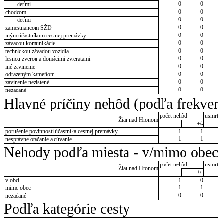
0
0
deťmi
0
0
chodcom
0
0
deťmi
0
0
zamestnancom SŽD
0
0
iným účastníkom cestnej premávky
0
0
závadou komunikácie
0
0
technickou závadou vozidla
0
0
lesnou zverou a domácimi zvieratami
0
0
iné zavinenie
0
0
odrazeným kameňom
0
0
zavinenie nezistené
0
0
nezadané
Hlavné príčiny nehôd (podľa frekven
počet nehôd
usmrt
Žiar nad Hronom
+/-
porušenie povinnosti účastníka cestnej premávky
1
1
1
1
nesprávne otáčanie a cúvanie
Nehody podľa miesta - v/mimo obec
počet nehôd
usmrt
Žiar nad Hronom
+/-
v obci
1
0
1
1
mimo obec
0
0
nezadané
Podľa kategórie cesty