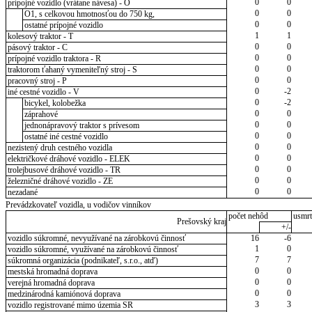
0
0
prípojné vozidlo (vrátane návesa) - O
0
0
O1, s celkovou hmotnosťou do 750 kg,
0
0
ostatné prípojné vozidlo
1
1
kolesový traktor - T
0
0
pásový traktor - C
0
0
prípojné vozidlo traktora - R
0
0
traktorom ťahaný vymeniteľný stroj - S
0
0
pracovný stroj - P
0
-2
iné cestné vozidlo - V
0
-2
bicykel, kolobežka
0
0
záprahové
0
0
jednonápravový traktor s prívesom
0
0
ostatné iné cestné vozidlo
0
0
nezistený druh cestného vozidla
0
0
električkové dráhové vozidlo - ELEK
0
0
trolejbusové dráhové vozidlo - TR
0
0
železničné dráhové vozidlo - ZE
0
0
nezadané
Prevádzkovateľ vozidla, u vodičov vinníkov
počet nehôd
usmrt
Prešovský kraj
+/-
vozidlo súkromné, nevyužívané na zárobkovú činnosť
16
-6
1
0
vozidlo súkromné, využívané na zárobkovú činnosť
7
7
súkromná organizácia (podnikateľ, s.r.o., atď)
0
0
mestská hromadná doprava
0
0
verejná hromadná doprava
0
0
medzinárodná kamiónová doprava
3
3
vozidlo registrované mimo územia SR