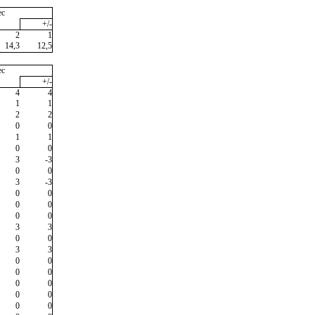
ec
+/-
2
1
14,3
12,5
ec
+/-
4
4
1
1
2
2
0
0
1
1
0
0
3
-3
0
0
3
-3
0
0
0
0
0
0
3
3
0
0
3
3
0
0
0
0
0
0
0
0
0
0