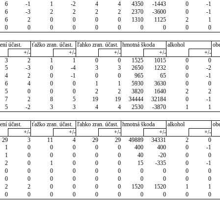
6
-1
1
-2
4
4
4350
-1443
0
-1
6
-3
2
2
2
2
2370
-3600
0
-1
6
2
0
0
0
0
1310
1125
2
1
0
0
0
0
0
0
0
0
0
0
ení účast.
ťažko zran. účast.
ľahko zran. účast.
hmotná škoda
alkohol
ob
+/-
+/-
+/-
+/-
+/-
3
2
1
1
0
0
1525
1015
0
0
5
-3
0
-4
3
3
2650
1232
0
-2
4
2
0
-1
0
0
965
65
0
-1
6
4
0
0
1
1
5930
3630
0
0
5
0
0
0
2
2
3820
1640
2
2
7
2
8
5
19
19
34444
32184
0
-1
5
-2
3
3
4
4
2530
-3870
1
1
ení účast.
ťažko zran. účast.
ľahko zran. účast.
hmotná škoda
alkohol
ob
+/-
+/-
+/-
+/-
+/-
29
3
11
4
29
29
49889
34331
2
0
1
0
0
0
0
0
400
400
0
-1
1
0
0
0
0
0
40
-20
0
0
2
0
1
0
0
0
15
-335
0
-1
0
0
0
0
0
0
0
0
0
0
0
0
0
0
0
0
0
0
0
0
2
2
0
0
0
0
1520
1520
1
1
0
0
0
0
0
0
0
0
0
0