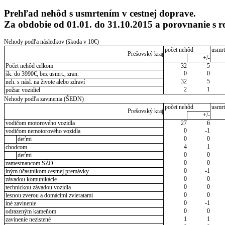
Prehľad nehôd s usmrtením v cestnej doprave.
Za obdobie od 01.01. do 31.10.2015 a porovnanie s
Nehody podľa následkov (škoda v 10€)
počet nehôd
usmrt
Prešovský kraj
+/-
Počet nehôd celkom
32
5
0
0
šk. do 3990€, bez usmrt., zran.
32
5
neh. s násl. na živote alebo zdraví
2
1
požiar vozidiel
Nehody podľa zavinenia (ŠEDN)
počet nehôd
usmrt
Prešovský kraj
+/-
vodičom motorového vozidla
27
6
0
-1
vodičom nemotorového vozidla
0
0
deťmi
4
1
chodcom
0
0
deťmi
0
0
zamestnancom SŽD
0
-1
iným účastníkom cestnej premávky
0
0
závadou komunikácie
0
0
technickou závadou vozidla
0
0
lesnou zverou a domácimi zvieratami
0
-1
iné zavinenie
0
0
odrazeným kameňom
1
1
zavinenie nezistené