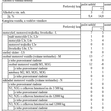
Alkohol u vinníka nehody
počet nehôd
usmrt
Prešovský kraj
+/-
Alkohol u vin. neh.
3
-1
9,4
14,8
tj. %
Kategória vozidla, u vodičov vinníkov
počet nehôd
usmrt
Prešovský kraj
+/-
motocykel, motorová trojkolka, štvorkolka - L
7
5
1
0
malé motocykle L1e, L2e
5
4
motocykle L3e, L4e
0
0
motorové trojkolky L5e
1
1
štvorkolky L6e, L7e
0
0
snežný skúter - LS
13
-7
osobné motorové vozidlo (vrátane terénneho) - M
0
0
z toho pravostranné riadenie
12
-8
osobné motorové vozidlá M1, M1G
0
0
z toho pravostranné riadenie
1
1
autobusy M2, M3, M2G, M3G
0
0
z toho pravostranné riadenie
7
7
nákladné motorové vozidlo (vrátane terénneho) - N
0
0
z toho pravostranné riadenie
6
6
N1, N1G s celkovou hmotnosťou do 3 500 kg
0
0
z toho pravostranné riadenie
0
0
N2, N2G s celkovou hmotnosťou do 12000 kg
0
0
z toho pravostranné riadenie
1
1
N3, N3G s celkovou hmotnosťou nad 12000 kg
0
0
z toho pravostranné riadenie