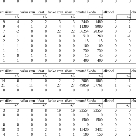
0
0
0
0
0
0
0
0
0
0
ení účast.
ťažko zran. účast.
ľahko zran. účast.
hmotná škoda
alkohol
ob
+/-
+/-
+/-
+/-
+/-
9
4
2
2
3
3
2440
1480
2
2
9
4
1
-3
4
4
11380
9080
0
-1
7
-2
8
8
22
22
36254
28359
0
0
4
1
0
0
0
0
510
260
1
-1
2
2
0
0
0
0
15
15
0
0
1
1
0
0
0
0
100
100
0
0
1
1
0
0
0
0
750
750
0
0
1
0
1
1
0
0
15
-45
0
0
1
1
0
0
0
0
400
400
0
0
ení účast.
ťažko zran. účast.
ľahko zran. účast.
hmotná škoda
alkohol
ob
+/-
+/-
+/-
+/-
+/-
14
6
1
0
2
2
2005
-1865
2
1
21
-1
11
4
27
27
49859
37761
1
-2
0
0
0
0
0
0
0
0
0
0
ení účast.
ťažko zran. účast.
ľahko zran. účast.
hmotná škoda
alkohol
ob
+/-
+/-
+/-
+/-
+/-
3
3
8
8
19
19
33554
33554
0
0
0
0
0
0
0
0
0
0
0
0
1
1
0
0
0
0
1500
1500
0
0
0
0
0
0
0
0
0
0
0
0
18
-3
3
-2
9
9
15420
2432
2
0
4
1
0
-1
1
1
100
-150
0
-2