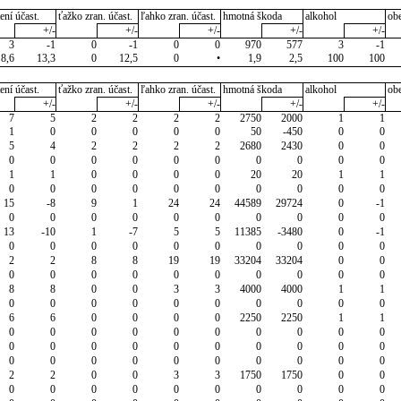
ení účast.
ťažko zran. účast.
ľahko zran. účast.
hmotná škoda
alkohol
ob
+/-
+/-
+/-
+/-
+/-
3
-1
0
-1
0
0
970
577
3
-1
8,6
13,3
0
12,5
0
•
1,9
2,5
100
100
ení účast.
ťažko zran. účast.
ľahko zran. účast.
hmotná škoda
alkohol
ob
+/-
+/-
+/-
+/-
+/-
7
5
2
2
2
2
2750
2000
1
1
1
0
0
0
0
0
50
-450
0
0
5
4
2
2
2
2
2680
2430
0
0
0
0
0
0
0
0
0
0
0
0
1
1
0
0
0
0
20
20
1
1
0
0
0
0
0
0
0
0
0
0
15
-8
9
1
24
24
44589
29724
0
-1
0
0
0
0
0
0
0
0
0
0
13
-10
1
-7
5
5
11385
-3480
0
-1
0
0
0
0
0
0
0
0
0
0
2
2
8
8
19
19
33204
33204
0
0
0
0
0
0
0
0
0
0
0
0
8
8
0
0
3
3
4000
4000
1
1
0
0
0
0
0
0
0
0
0
0
6
6
0
0
0
0
2250
2250
1
1
0
0
0
0
0
0
0
0
0
0
0
0
0
0
0
0
0
0
0
0
0
0
0
0
0
0
0
0
0
0
2
2
0
0
3
3
1750
1750
0
0
0
0
0
0
0
0
0
0
0
0