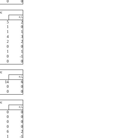
0
0
ec
+/-
5
2
1
0
1
1
4
3
2
2
0
0
1
1
0
-1
0
0
ec
+/-
14
6
0
0
0
0
ec
+/-
0
0
0
0
0
0
0
0
6
2
1
-1