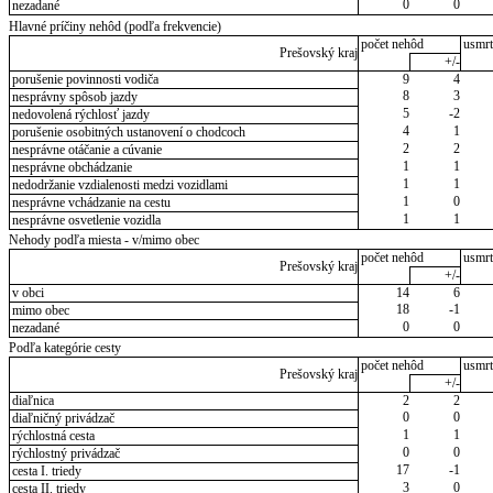
0
0
nezadané
Hlavné príčiny nehôd (podľa frekvencie)
počet nehôd
usmrt
Prešovský kraj
+/-
porušenie povinnosti vodiča
9
4
8
3
nesprávny spôsob jazdy
5
-2
nedovolená rýchlosť jazdy
4
1
porušenie osobitných ustanovení o chodcoch
2
2
nesprávne otáčanie a cúvanie
1
1
nesprávne obchádzanie
1
1
nedodržanie vzdialenosti medzi vozidlami
1
0
nesprávne vchádzanie na cestu
1
1
nesprávne osvetlenie vozidla
Nehody podľa miesta - v/mimo obec
počet nehôd
usmrt
Prešovský kraj
+/-
v obci
14
6
18
-1
mimo obec
0
0
nezadané
Podľa kategórie cesty
počet nehôd
usmrt
Prešovský kraj
+/-
diaľnica
2
2
0
0
diaľničný privádzač
1
1
rýchlostná cesta
0
0
rýchlostný privádzač
17
-1
cesta I. triedy
3
0
cesta II. triedy