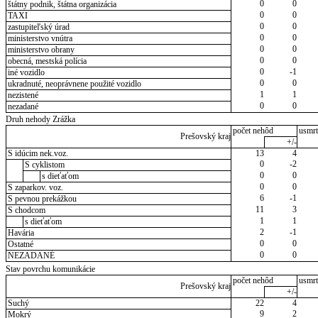
0
0
štátny podnik, štátna organizácia
0
0
TAXI
0
0
zastupiteľský úrad
0
0
ministerstvo vnútra
0
0
ministerstvo obrany
0
0
obecná, mestská polícia
0
-1
iné vozidlo
0
0
ukradnuté, neoprávnene použité vozidlo
1
1
nezistené
0
0
nezadané
Druh nehody Zrážka
počet nehôd
usmrt
Prešovský kraj
+/-
S idúcim nek.voz.
13
4
0
-2
S cyklistom
0
0
s dieťaťom
0
0
S zaparkov. voz.
6
-1
S pevnou prekážkou
11
3
S chodcom
1
1
s dieťaťom
2
-1
Havária
0
0
Ostatné
0
0
NEZADANÉ
Stav povrchu komunikácie
počet nehôd
usmrt
Prešovský kraj
+/-
Suchý
22
4
9
2
Mokrý