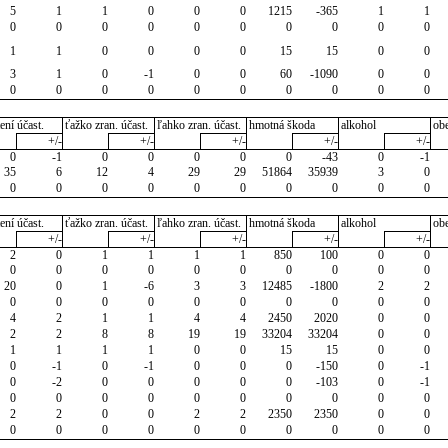
5
1
1
0
0
0
1215
-365
1
1
0
0
0
0
0
0
0
0
0
0
1
1
0
0
0
0
15
15
0
0
3
1
0
-1
0
0
60
-1090
0
0
0
0
0
0
0
0
0
0
0
0
ení účast.
ťažko zran. účast.
ľahko zran. účast.
hmotná škoda
alkohol
ob
+/-
+/-
+/-
+/-
+/-
0
-1
0
0
0
0
0
-43
0
-1
35
6
12
4
29
29
51864
35939
3
0
0
0
0
0
0
0
0
0
0
0
ení účast.
ťažko zran. účast.
ľahko zran. účast.
hmotná škoda
alkohol
ob
+/-
+/-
+/-
+/-
+/-
2
0
1
1
1
1
850
100
0
0
0
0
0
0
0
0
0
0
0
0
20
0
1
-6
3
3
12485
-1800
2
2
0
0
0
0
0
0
0
0
0
0
4
2
1
1
4
4
2450
2020
0
0
2
2
8
8
19
19
33204
33204
0
0
1
1
1
1
0
0
15
15
0
0
0
-1
0
-1
0
0
0
-150
0
-1
0
-2
0
0
0
0
0
-103
0
-1
0
0
0
0
0
0
0
0
0
0
2
2
0
0
2
2
2350
2350
0
0
0
0
0
0
0
0
0
0
0
0