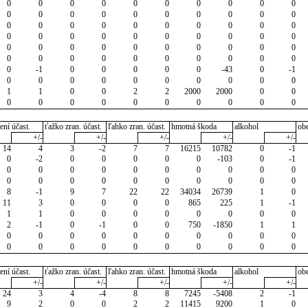
0
0
0
0
0
0
0
0
0
0
0
0
0
0
0
0
0
0
0
0
0
0
0
0
0
0
0
0
0
0
0
0
0
0
0
0
0
0
0
0
0
0
0
0
0
0
0
0
0
0
0
0
0
0
0
0
0
0
0
0
0
-1
0
0
0
0
0
-43
0
-1
0
0
0
0
0
0
0
0
0
0
1
1
0
0
2
2
2000
2000
0
0
0
0
0
0
0
0
0
0
0
0
ení účast.
ťažko zran. účast.
ľahko zran. účast.
hmotná škoda
alkohol
ob
+/-
+/-
+/-
+/-
+/-
14
4
3
-2
7
7
16215
10782
0
-1
0
-2
0
0
0
0
0
-103
0
-1
0
0
0
0
0
0
0
0
0
0
0
0
0
0
0
0
0
0
0
0
8
-1
9
7
22
22
34034
26739
1
0
11
3
0
0
0
0
865
225
1
-1
1
1
0
0
0
0
0
0
0
0
2
-1
0
-1
0
0
750
-1850
1
1
0
0
0
0
0
0
0
0
0
0
0
0
0
0
0
0
0
0
0
0
ení účast.
ťažko zran. účast.
ľahko zran. účast.
hmotná škoda
alkohol
ob
+/-
+/-
+/-
+/-
+/-
24
3
4
-4
8
8
7245
-5408
2
-1
9
2
0
0
2
2
11415
9200
1
0