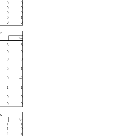
0
0
0
0
0
0
0
-1
0
0
ec
+/-
8
6
0
0
0
0
5
1
0
-2
1
1
0
0
0
0
"
ec
+/-
1
1
1
0
4
3