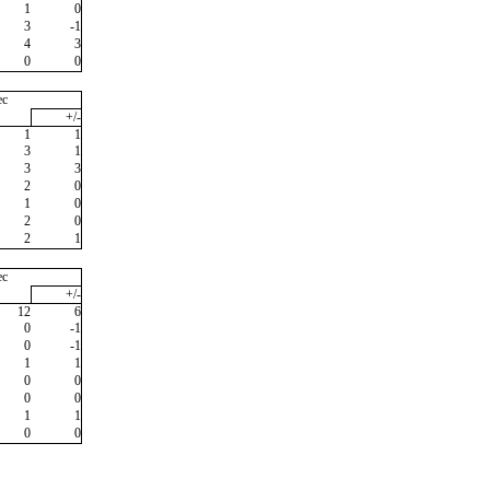
1
0
3
-1
4
3
0
0
ec
+/-
1
1
3
1
3
3
2
0
1
0
2
0
2
1
ec
+/-
12
6
0
-1
0
-1
1
1
0
0
0
0
1
1
0
0