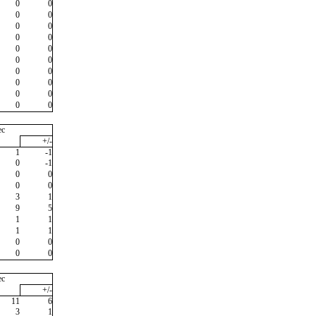
0
0
0
0
0
0
0
0
0
0
0
0
0
0
0
0
0
0
0
0
ec
+/-
1
-1
0
-1
0
0
0
0
3
1
9
5
1
1
1
1
0
0
0
0
ec
+/-
11
6
3
1