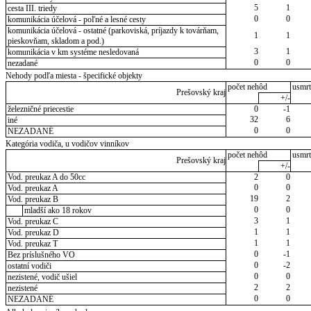
5
1
cesta III. triedy
0
0
komunikácia účelová - poľné a lesné cesty
komunikácia účelová - ostatné (parkoviská, príjazdy k továrňam,
1
1
pieskovňam, skladom a pod.)
3
1
komunikácia v km systéme nesledovaná
0
0
nezadané
Nehody podľa miesta - špecifické objekty
počet nehôd
usmrt
Prešovský kraj
+/-
železničné priecestie
0
-1
32
6
iné
0
0
NEZADANÉ
Kategória vodiča, u vodičov vinníkov
počet nehôd
usmrt
Prešovský kraj
+/-
Vod. preukaz A do 50cc
2
0
0
0
Vod. preukaz A
19
2
Vod. preukaz B
0
0
mladší ako 18 rokov
3
1
Vod. preukaz C
1
1
Vod. preukaz D
1
1
Vod. preukaz T
0
-1
Bez príslušného VO
0
-2
ostatní vodiči
0
0
nezistené, vodič ušiel
2
2
nezistené
0
0
NEZADANÉ