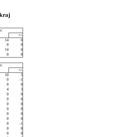
kraj
ec
+/-
14
6
0
0
14
6
0
0
ec
+/-
10
5
0
-1
0
0
4
3
0
0
0
0
0
0
0
0
0
0
0
0
0
-1
0
0
0
0