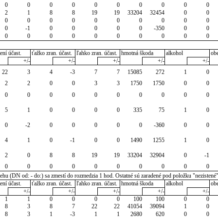
0
0
0
0
0
0
0
0
0
0
2
1
8
8
19
19
33204
32454
0
0
0
0
0
0
0
0
0
0
0
0
0
-1
0
0
0
0
0
-350
0
0
0
0
0
0
0
0
0
0
0
0
ení účast.
ťažko zran. účast.
ľahko zran. účast.
hmotná škoda
alkohol
ob
+/-
+/-
+/-
+/-
+/-
22
3
4
-3
7
7
15085
272
1
0
2
2
0
0
3
3
1750
1750
0
0
0
0
0
0
0
0
0
0
0
0
5
1
0
0
0
0
335
75
1
0
0
-2
0
0
0
0
0
-360
0
0
4
1
0
-1
0
0
1490
1255
1
0
2
0
8
8
19
19
33204
32904
0
-1
0
0
0
0
0
0
0
0
0
0
u (DN od: - do:) sa zmestí do rozmedzia 1 hod. Ostatné sú zaradené pod položku "nezistené
ení účast.
ťažko zran. účast.
ľahko zran. účast.
hmotná škoda
alkohol
ob
+/-
+/-
+/-
+/-
+/-
1
1
0
0
0
0
100
100
0
0
8
3
8
7
22
22
41054
39094
1
0
8
3
1
-3
1
1
2680
620
0
0