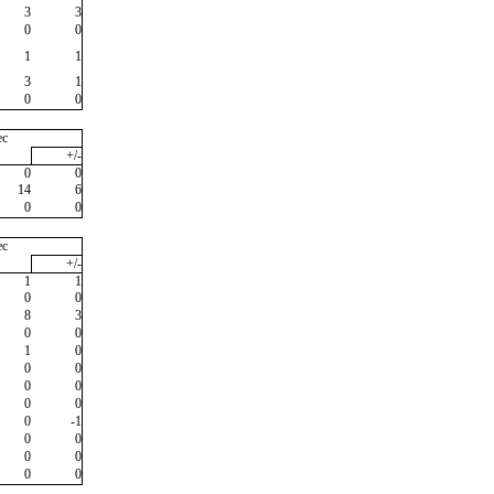
3
3
0
0
1
1
3
1
0
0
ec
+/-
0
0
14
6
0
0
ec
+/-
1
1
0
0
8
3
0
0
1
0
0
0
0
0
0
0
0
-1
0
0
0
0
0
0