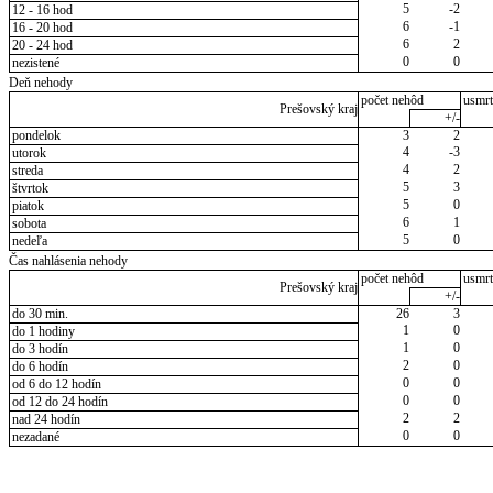
5
-2
12 - 16 hod
6
-1
16 - 20 hod
6
2
20 - 24 hod
0
0
nezistené
Deň nehody
počet nehôd
usmrt
Prešovský kraj
+/-
pondelok
3
2
4
-3
utorok
4
2
streda
5
3
štvrtok
5
0
piatok
6
1
sobota
5
0
nedeľa
Čas nahlásenia nehody
počet nehôd
usmrt
Prešovský kraj
+/-
do 30 min.
26
3
1
0
do 1 hodiny
1
0
do 3 hodín
2
0
do 6 hodín
0
0
od 6 do 12 hodín
0
0
od 12 do 24 hodín
2
2
nad 24 hodín
0
0
nezadané