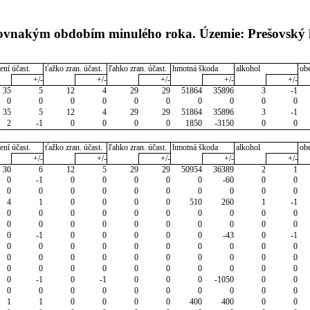
 rovnakým obdobím minulého roka. Územie: Prešovský 
ení účast.
ťažko zran. účast.
ľahko zran. účast.
hmotná škoda
alkohol
ob
+/-
+/-
+/-
+/-
+/-
35
5
12
4
29
29
51864
35896
3
-1
0
0
0
0
0
0
0
0
0
0
35
5
12
4
29
29
51864
35896
3
-1
2
-1
0
0
0
0
1850
-3150
0
0
ení účast.
ťažko zran. účast.
ľahko zran. účast.
hmotná škoda
alkohol
ob
+/-
+/-
+/-
+/-
+/-
30
6
12
5
29
29
50954
36389
2
1
0
-1
0
0
0
0
0
-60
0
0
0
0
0
0
0
0
0
0
0
0
4
1
0
0
0
0
510
260
1
-1
0
0
0
0
0
0
0
0
0
0
0
0
0
0
0
0
0
0
0
0
0
-1
0
0
0
0
0
-43
0
-1
0
0
0
0
0
0
0
0
0
0
0
0
0
0
0
0
0
0
0
0
0
0
0
0
0
0
0
0
0
0
0
-1
0
-1
0
0
0
-1050
0
0
0
0
0
0
0
0
0
0
0
0
1
1
0
0
0
0
400
400
0
0