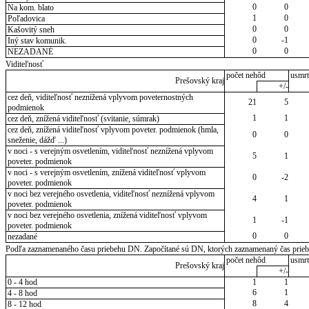
0
0
Na kom. blato
1
0
Poľadovica
0
0
Kašovitý sneh
0
-1
Iný stav komunik.
0
0
NEZADANÉ
Viditeľnosť
počet nehôd
usmrt
Prešovský kraj
+/-
cez deň, viditeľnosť neznížená vplyvom poveternostných
21
5
podmienok
1
1
cez deň, znížená viditeľnosť (svitanie, súmrak)
cez deň, znížená viditeľnosť vplyvom poveter. podmienok (hmla,
0
0
sneženie, dážď ...)
v noci - s verejným osvetlením, viditeľnosť neznížená vplyvom
5
1
poveter. podmienok
v noci - s verejným osvetlením, znížená viditeľnosť vplyvom
0
-2
poveter. podmienok
v noci bez verejného osvetlenia, viditeľnosť neznížená vplyvom
4
1
poveter. podmienok
v noci bez verejného osvetlenia, znížená viditeľnosť vplyvom
1
-1
poveter. podmienok
0
0
nezadané
Podľa zaznamenaného času priebehu DN. Započítané sú DN, ktorých zaznamenaný čas priebeh
počet nehôd
usmrt
Prešovský kraj
+/-
0 - 4 hod
1
1
6
1
4 - 8 hod
8
4
8 - 12 hod