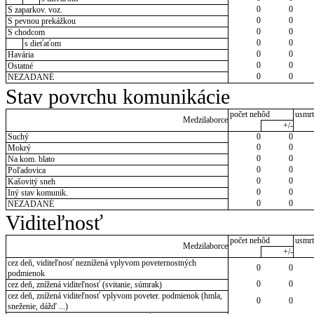
0
0
S zaparkov. voz.
0
0
S pevnou prekážkou
0
0
S chodcom
0
0
s dieťaťom
0
0
Havária
0
0
Ostatné
0
0
NEZADANÉ
Stav povrchu komunikácie
počet nehôd
usmrt
Medzilaborce
+/-
Suchý
0
0
0
0
Mokrý
0
0
Na kom. blato
0
0
Poľadovica
0
0
Kašovitý sneh
0
0
Iný stav komunik.
0
0
NEZADANÉ
Viditeľnosť
počet nehôd
usmrt
Medzilaborce
+/-
cez deň, viditeľnosť neznížená vplyvom poveternostných
0
0
podmienok
0
0
cez deň, znížená viditeľnosť (svitanie, súmrak)
cez deň, znížená viditeľnosť vplyvom poveter. podmienok (hmla,
0
0
sneženie, dážď ...)