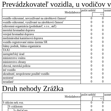
Prevádzkovateľ vozidla, u vodičov 
počet nehôd
usmrt
Medzilaborce
+/-
vozidlo súkromné, nevyužívané na zárobkovú činnosť
0
0
0
0
vozidlo súkromné, využívané na zárobkovú činnosť
0
0
súkromná organizácia (podnikateľ, s.r.o., atď)
0
0
mestská hromadná doprava
0
0
verejná hromadná doprava
0
0
medzinárodná kamiónová doprava
0
0
vozidlo registrované mimo územia SR
0
0
štátny podnik, štátna organizácia
0
0
TAXI
0
0
zastupiteľský úrad
0
0
ministerstvo vnútra
0
0
ministerstvo obrany
0
0
obecná, mestská polícia
0
0
iné vozidlo
0
0
ukradnuté, neoprávnene použité vozidlo
0
0
nezistené
0
0
nezadané
Druh nehody Zrážka
počet nehôd
usmrt
Medzilaborce
+/-
S idúcim nek.voz.
0
0
0
0
S cyklistom
0
0
s dieťaťom