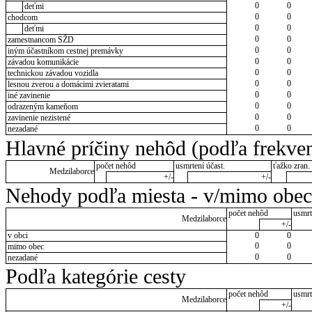
0
0
deťmi
0
0
chodcom
0
0
deťmi
0
0
zamestnancom SŽD
0
0
iným účastníkom cestnej premávky
0
0
závadou komunikácie
0
0
technickou závadou vozidla
0
0
lesnou zverou a domácimi zvieratami
0
0
iné zavinenie
0
0
odrazeným kameňom
0
0
zavinenie nezistené
0
0
nezadané
Hlavné príčiny nehôd (podľa frekven
počet nehôd
usmrtení účast.
ťažko zran. 
Medzilaborce
+/-
+/-
Nehody podľa miesta - v/mimo obec
počet nehôd
usmrt
Medzilaborce
+/-
v obci
0
0
0
0
mimo obec
0
0
nezadané
Podľa kategórie cesty
počet nehôd
usmrt
Medzilaborce
+/-