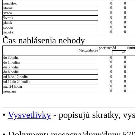
pondelok
0
0
0
0
utorok
0
0
streda
0
0
štvrtok
0
0
piatok
0
0
sobota
0
0
nedeľa
Čas nahlásenia nehody
počet nehôd
usmrt
Medzilaborce
+/-
do 30 min.
0
0
0
0
do 1 hodiny
0
0
do 3 hodín
0
0
do 6 hodín
0
0
od 6 do 12 hodín
0
0
od 12 do 24 hodín
0
0
nad 24 hodín
0
0
nezadané
•
Vysvetlivky
- popisujú skratky, vys
• Dokument: mesacna/dnur/dnur-570