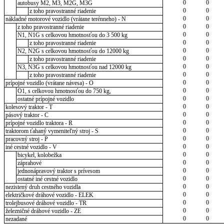
0
0
autobusy M2, M3, M2G, M3G
0
0
z toho pravostranné riadenie
0
0
nákladné motorové vozidlo (vrátane terénneho) - N
0
0
z toho pravostranné riadenie
0
0
N1, N1G s celkovou hmotnosťou do 3 500 kg
0
0
z toho pravostranné riadenie
0
0
N2, N2G s celkovou hmotnosťou do 12000 kg
0
0
z toho pravostranné riadenie
0
0
N3, N3G s celkovou hmotnosťou nad 12000 kg
0
0
z toho pravostranné riadenie
0
0
prípojné vozidlo (vrátane návesa) - O
0
0
O1, s celkovou hmotnosťou do 750 kg,
0
0
ostatné prípojné vozidlo
0
0
kolesový traktor - T
0
0
pásový traktor - C
0
0
prípojné vozidlo traktora - R
0
0
traktorom ťahaný vymeniteľný stroj - S
0
0
pracovný stroj - P
0
0
iné cestné vozidlo - V
0
0
bicykel, kolobežka
0
0
záprahové
0
0
jednonápravový traktor s prívesom
0
0
ostatné iné cestné vozidlo
0
0
nezistený druh cestného vozidla
0
0
električkové dráhové vozidlo - ELEK
0
0
trolejbusové dráhové vozidlo - TR
0
0
železničné dráhové vozidlo - ZE
0
0
nezadané