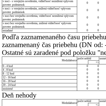
v noci - s verejným osvetlením, viditeľnosť neznížená vplyvom
0
0
poveter. podmienok
v noci - s verejným osvetlením, znížená viditeľnosť vplyvom
0
0
poveter. podmienok
v noci bez verejného osvetlenia, viditeľnosť neznížená vplyvom
0
0
poveter. podmienok
v noci bez verejného osvetlenia, znížená viditeľnosť vplyvom
0
0
poveter. podmienok
0
0
nezadané
Podľa zaznamenaného času priebehu
zaznamenaný čas priebehu (DN od: -
Ostatné sú zaradené pod položku "ne
počet nehôd
usmrt
Medzilaborce
+/-
0 - 4 hod
0
0
0
0
4 - 8 hod
0
0
8 - 12 hod
0
0
12 - 16 hod
0
0
16 - 20 hod
0
0
20 - 24 hod
0
0
nezistené
Deň nehody
počet nehôd
usmrt
Medzilaborce
+/-