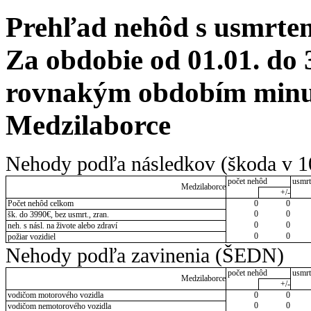
Prehľad nehôd s usmrten
Za obdobie od 01.01. do 
rovnakým obdobím minul
Medzilaborce
Nehody podľa následkov (škoda v 1
počet nehôd
usmrt
Medzilaborce
+/-
Počet nehôd celkom
0
0
0
0
šk. do 3990€, bez usmrt., zran.
0
0
neh. s násl. na živote alebo zdraví
0
0
požiar vozidiel
Nehody podľa zavinenia (ŠEDN)
počet nehôd
usmrt
Medzilaborce
+/-
vodičom motorového vozidla
0
0
0
0
vodičom nemotorového vozidla