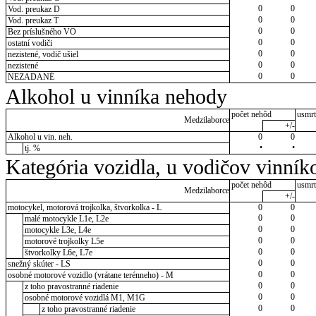
0
0
Vod. preukaz D
0
0
Vod. preukaz T
0
0
Bez príslušného VO
0
0
ostatní vodiči
0
0
nezistené, vodič ušiel
0
0
nezistené
0
0
NEZADANÉ
Alkohol u vinníka nehody
počet nehôd
usmrt
Medzilaborce
+/-
Alkohol u vin. neh.
0
0
•
•
tj. %
Kategória vozidla, u vodičov vinník
počet nehôd
usmrt
Medzilaborce
+/-
motocykel, motorová trojkolka, štvorkolka - L
0
0
0
0
malé motocykle L1e, L2e
0
0
motocykle L3e, L4e
0
0
motorové trojkolky L5e
0
0
štvorkolky L6e, L7e
0
0
snežný skúter - LS
0
0
osobné motorové vozidlo (vrátane terénneho) - M
0
0
z toho pravostranné riadenie
0
0
osobné motorové vozidlá M1, M1G
0
0
z toho pravostranné riadenie