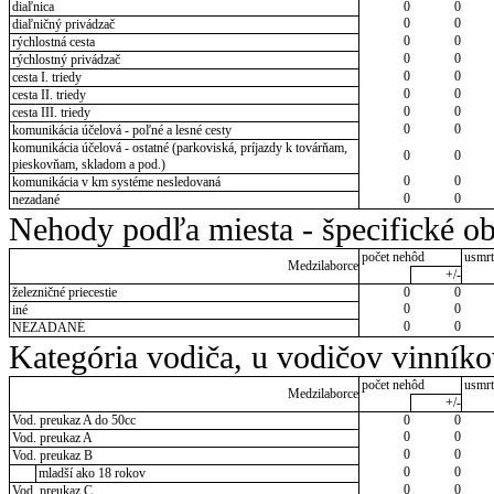
diaľnica
0
0
0
0
diaľničný privádzač
0
0
rýchlostná cesta
0
0
rýchlostný privádzač
0
0
cesta I. triedy
0
0
cesta II. triedy
0
0
cesta III. triedy
0
0
komunikácia účelová - poľné a lesné cesty
komunikácia účelová - ostatné (parkoviská, príjazdy k továrňam,
0
0
pieskovňam, skladom a pod.)
0
0
komunikácia v km systéme nesledovaná
0
0
nezadané
Nehody podľa miesta - špecifické ob
počet nehôd
usmrt
Medzilaborce
+/-
železničné priecestie
0
0
0
0
iné
0
0
NEZADANÉ
Kategória vodiča, u vodičov vinník
počet nehôd
usmrt
Medzilaborce
+/-
Vod. preukaz A do 50cc
0
0
0
0
Vod. preukaz A
0
0
Vod. preukaz B
0
0
mladší ako 18 rokov
0
0
Vod. preukaz C