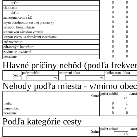
0
0
deťmi
0
0
chodcom
0
0
deťmi
0
0
zamestnancom SŽD
0
0
iným účastníkom cestnej premávky
0
0
závadou komunikácie
0
0
technickou závadou vozidla
0
0
lesnou zverou a domácimi zvieratami
0
0
iné zavinenie
0
0
odrazeným kameňom
0
0
zavinenie nezistené
0
0
nezadané
Hlavné príčiny nehôd (podľa frekven
počet nehôd
usmrtení účast.
ťažko zran. účast.
Snina
+/-
+/-
Nehody podľa miesta - v/mimo obec
počet nehôd
usmrt
Snina
+/-
v obci
0
-1
0
-1
mimo obec
0
0
nezadané
Podľa kategórie cesty
počet nehôd
usmrt
Snina
+/-