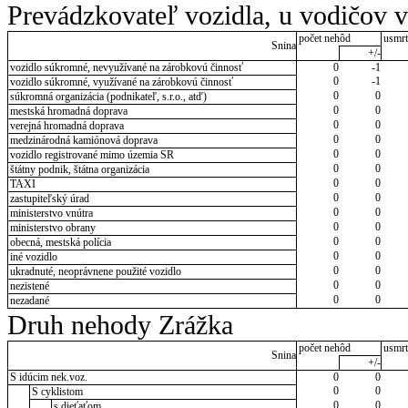
Prevádzkovateľ vozidla, u vodičov 
počet nehôd
usmrt
Snina
+/-
vozidlo súkromné, nevyužívané na zárobkovú činnosť
0
-1
0
-1
vozidlo súkromné, využívané na zárobkovú činnosť
0
0
súkromná organizácia (podnikateľ, s.r.o., atď)
0
0
mestská hromadná doprava
0
0
verejná hromadná doprava
0
0
medzinárodná kamiónová doprava
0
0
vozidlo registrované mimo územia SR
0
0
štátny podnik, štátna organizácia
0
0
TAXI
0
0
zastupiteľský úrad
0
0
ministerstvo vnútra
0
0
ministerstvo obrany
0
0
obecná, mestská polícia
0
0
iné vozidlo
0
0
ukradnuté, neoprávnene použité vozidlo
0
0
nezistené
0
0
nezadané
Druh nehody Zrážka
počet nehôd
usmrt
Snina
+/-
S idúcim nek.voz.
0
0
0
0
S cyklistom
0
0
s dieťaťom