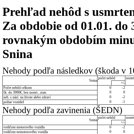
Prehľad nehôd s usmrten
Za obdobie od 01.01. do 
rovnakým obdobím minul
Snina
Nehody podľa následkov (škoda v 1
počet nehôd
usmrt
Snina
+/-
Počet nehôd celkom
0
-2
0
0
šk. do 3990€, bez usmrt., zran.
0
-2
neh. s násl. na živote alebo zdraví
0
-1
požiar vozidiel
Nehody podľa zavinenia (ŠEDN)
počet nehôd
usmrt
Snina
+/-
vodičom motorového vozidla
0
-2
0
0
vodičom nemotorového vozidla