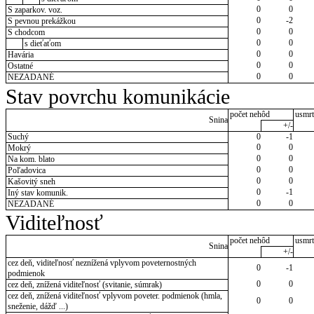
0
0
S zaparkov. voz.
0
-2
S pevnou prekážkou
0
0
S chodcom
0
0
s dieťaťom
0
0
Havária
0
0
Ostatné
0
0
NEZADANÉ
Stav povrchu komunikácie
počet nehôd
usmrt
Snina
+/-
Suchý
0
-1
0
0
Mokrý
0
0
Na kom. blato
0
0
Poľadovica
0
0
Kašovitý sneh
0
-1
Iný stav komunik.
0
0
NEZADANÉ
Viditeľnosť
počet nehôd
usmrt
Snina
+/-
cez deň, viditeľnosť neznížená vplyvom poveternostných
0
-1
podmienok
0
0
cez deň, znížená viditeľnosť (svitanie, súmrak)
cez deň, znížená viditeľnosť vplyvom poveter. podmienok (hmla,
0
0
sneženie, dážď ...)