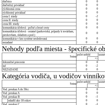
diaľnica
0
0
0
0
diaľničný privádzač
0
0
rýchlostná cesta
0
0
rýchlostný privádzač
0
-2
cesta I. triedy
0
0
cesta II. triedy
0
0
cesta III. triedy
0
0
komunikácia účelová - poľné a lesné cesty
komunikácia účelová - ostatné (parkoviská, príjazdy k továrňam,
0
0
pieskovňam, skladom a pod.)
0
0
komunikácia v km systéme nesledovaná
0
0
nezadané
Nehody podľa miesta - špecifické ob
počet nehôd
usmrt
Snina
+/-
železničné priecestie
0
0
0
-2
iné
0
0
NEZADANÉ
Kategória vodiča, u vodičov vinník
počet nehôd
usmrt
Snina
+/-
Vod. preukaz A do 50cc
0
0
0
0
Vod. preukaz A
0
-1
Vod. preukaz B
0
0
mladší ako 18 rokov
0
-1
Vod. preukaz C