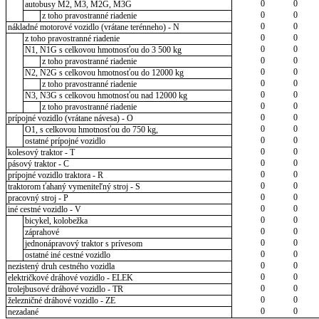
0
0
autobusy M2, M3, M2G, M3G
0
0
z toho pravostranné riadenie
0
0
nákladné motorové vozidlo (vrátane terénneho) - N
0
0
z toho pravostranné riadenie
0
0
N1, N1G s celkovou hmotnosťou do 3 500 kg
0
0
z toho pravostranné riadenie
0
0
N2, N2G s celkovou hmotnosťou do 12000 kg
0
0
z toho pravostranné riadenie
0
0
N3, N3G s celkovou hmotnosťou nad 12000 kg
0
0
z toho pravostranné riadenie
0
0
prípojné vozidlo (vrátane návesa) - O
0
0
O1, s celkovou hmotnosťou do 750 kg,
0
0
ostatné prípojné vozidlo
0
0
kolesový traktor - T
0
0
pásový traktor - C
0
0
prípojné vozidlo traktora - R
0
0
traktorom ťahaný vymeniteľný stroj - S
0
0
pracovný stroj - P
0
0
iné cestné vozidlo - V
0
0
bicykel, kolobežka
0
0
záprahové
0
0
jednonápravový traktor s prívesom
0
0
ostatné iné cestné vozidlo
0
0
nezistený druh cestného vozidla
0
0
električkové dráhové vozidlo - ELEK
0
0
trolejbusové dráhové vozidlo - TR
0
0
železničné dráhové vozidlo - ZE
0
0
nezadané