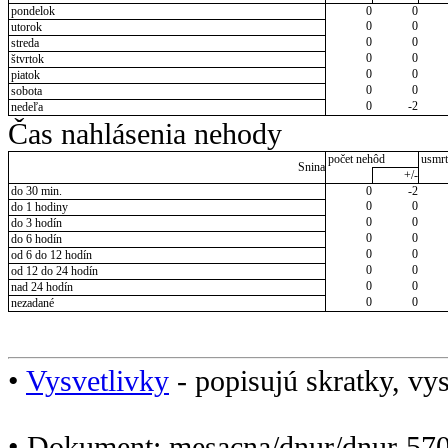
pondelok
0
0
0
0
utorok
0
0
streda
0
0
štvrtok
0
0
piatok
0
0
sobota
0
-2
nedeľa
Čas nahlásenia nehody
počet nehôd
usmrt
Snina
+/-
do 30 min.
0
-2
0
0
do 1 hodiny
0
0
do 3 hodín
0
0
do 6 hodín
0
0
od 6 do 12 hodín
0
0
od 12 do 24 hodín
0
0
nad 24 hodín
0
0
nezadané
•
Vysvetlivky
- popisujú skratky, vys
• Dokument: mesacna/dnur/dnur-570