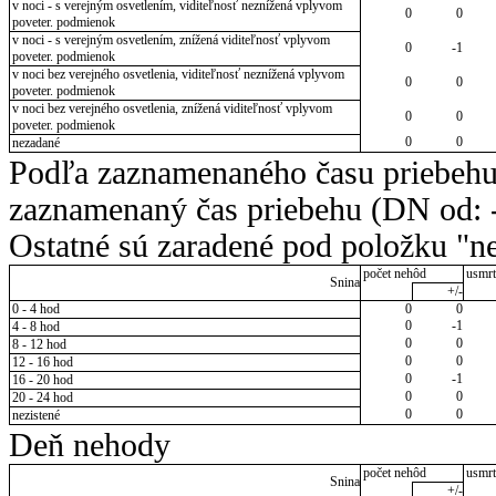
v noci - s verejným osvetlením, viditeľnosť neznížená vplyvom
0
0
poveter. podmienok
v noci - s verejným osvetlením, znížená viditeľnosť vplyvom
0
-1
poveter. podmienok
v noci bez verejného osvetlenia, viditeľnosť neznížená vplyvom
0
0
poveter. podmienok
v noci bez verejného osvetlenia, znížená viditeľnosť vplyvom
0
0
poveter. podmienok
0
0
nezadané
Podľa zaznamenaného času priebehu
zaznamenaný čas priebehu (DN od: -
Ostatné sú zaradené pod položku "ne
počet nehôd
usmrt
Snina
+/-
0 - 4 hod
0
0
0
-1
4 - 8 hod
0
0
8 - 12 hod
0
0
12 - 16 hod
0
-1
16 - 20 hod
0
0
20 - 24 hod
0
0
nezistené
Deň nehody
počet nehôd
usmrt
Snina
+/-