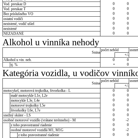
0
0
Vod. preukaz D
0
0
Vod. preukaz T
0
0
Bez príslušného VO
0
0
ostatní vodiči
0
0
nezistené, vodič ušiel
0
0
nezistené
0
0
NEZADANÉ
Alkohol u vinníka nehody
počet nehôd
usmrt
Snina
+/-
Alkohol u vin. neh.
0
0
•
0
tj. %
Kategória vozidla, u vodičov vinník
počet nehôd
usmrt
Snina
+/-
motocykel, motorová trojkolka, štvorkolka - L
0
0
0
0
malé motocykle L1e, L2e
0
0
motocykle L3e, L4e
0
0
motorové trojkolky L5e
0
0
štvorkolky L6e, L7e
0
0
snežný skúter - LS
0
-2
osobné motorové vozidlo (vrátane terénneho) - M
0
0
z toho pravostranné riadenie
0
-2
osobné motorové vozidlá M1, M1G
0
0
z toho pravostranné riadenie