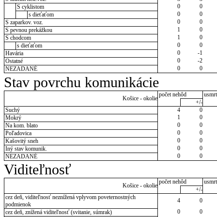
0
0
S cyklistom
0
0
s dieťaťom
0
0
S zaparkov. voz.
1
0
S pevnou prekážkou
1
0
S chodcom
0
0
s dieťaťom
0
-1
Havária
0
-2
Ostatné
0
0
NEZADANÉ
Stav povrchu komunikácie
počet nehôd
usmrt
Košice - okolie
+/-
Suchý
4
0
1
0
Mokrý
0
0
Na kom. blato
0
0
Poľadovica
0
0
Kašovitý sneh
0
0
Iný stav komunik.
0
0
NEZADANÉ
Viditeľnosť
počet nehôd
usmrt
Košice - okolie
+/-
cez deň, viditeľnosť neznížená vplyvom poveternostných
4
0
podmienok
0
0
cez deň, znížená viditeľnosť (svitanie, súmrak)