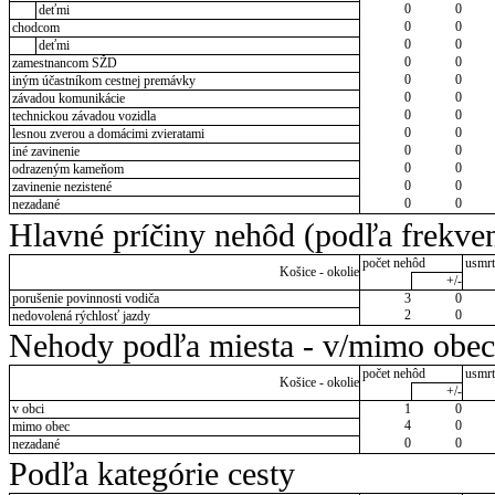
0
0
deťmi
0
0
chodcom
0
0
deťmi
0
0
zamestnancom SŽD
0
0
iným účastníkom cestnej premávky
0
0
závadou komunikácie
0
0
technickou závadou vozidla
0
0
lesnou zverou a domácimi zvieratami
0
0
iné zavinenie
0
0
odrazeným kameňom
0
0
zavinenie nezistené
0
0
nezadané
Hlavné príčiny nehôd (podľa frekven
počet nehôd
usmrt
Košice - okolie
+/-
porušenie povinnosti vodiča
3
0
2
0
nedovolená rýchlosť jazdy
Nehody podľa miesta - v/mimo obec
počet nehôd
usmrt
Košice - okolie
+/-
v obci
1
0
4
0
mimo obec
0
0
nezadané
Podľa kategórie cesty