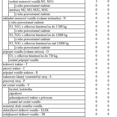
3
0
osobné motorové vozidlá M1, M1G
0
0
z toho pravostranné riadenie
0
0
autobusy M2, M3, M2G, M3G
0
0
z toho pravostranné riadenie
0
0
nákladné motorové vozidlo (vrátane terénneho) - N
0
0
z toho pravostranné riadenie
0
0
N1, N1G s celkovou hmotnosťou do 3 500 kg
0
0
z toho pravostranné riadenie
0
0
N2, N2G s celkovou hmotnosťou do 12000 kg
0
0
z toho pravostranné riadenie
0
0
N3, N3G s celkovou hmotnosťou nad 12000 kg
0
0
z toho pravostranné riadenie
0
0
prípojné vozidlo (vrátane návesa) - O
0
0
O1, s celkovou hmotnosťou do 750 kg,
0
0
ostatné prípojné vozidlo
0
0
kolesový traktor - T
0
0
pásový traktor - C
0
0
prípojné vozidlo traktora - R
0
0
traktorom ťahaný vymeniteľný stroj - S
0
0
pracovný stroj - P
0
0
iné cestné vozidlo - V
0
0
bicykel, kolobežka
0
0
záprahové
0
0
jednonápravový traktor s prívesom
0
0
ostatné iné cestné vozidlo
0
0
nezistený druh cestného vozidla
0
0
električkové dráhové vozidlo - ELEK
0
0
trolejbusové dráhové vozidlo - TR