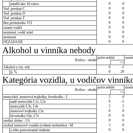
0
0
mladší ako 18 rokov
0
0
Vod. preukaz C
0
0
Vod. preukaz D
0
0
Vod. preukaz T
0
0
Bez príslušného VO
0
0
ostatní vodiči
0
0
nezistené, vodič ušiel
0
0
nezistené
0
0
NEZADANÉ
Alkohol u vinníka nehody
počet nehôd
usmrt
Košice - okolie
+/-
Alkohol u vin. neh.
0
-1
0
20
tj. %
Kategória vozidla, u vodičov vinník
počet nehôd
usmrt
Košice - okolie
+/-
motocykel, motorová trojkolka, štvorkolka - L
2
0
0
-2
malé motocykle L1e, L2e
2
2
motocykle L3e, L4e
0
0
motorové trojkolky L5e
0
0
štvorkolky L6e, L7e
0
0
snežný skúter - LS
3
0
osobné motorové vozidlo (vrátane terénneho) - M
0
0
z toho pravostranné riadenie