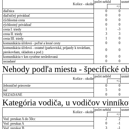
počet nehôd
usmrt
Košice - okolie
+/-
diaľnica
0
0
0
0
diaľničný privádzač
0
0
rýchlostná cesta
0
0
rýchlostný privádzač
1
-3
cesta I. triedy
3
3
cesta II. triedy
1
0
cesta III. triedy
0
0
komunikácia účelová - poľné a lesné cesty
komunikácia účelová - ostatné (parkoviská, príjazdy k továrňam,
0
0
pieskovňam, skladom a pod.)
0
0
komunikácia v km systéme nesledovaná
0
0
nezadané
Nehody podľa miesta - špecifické ob
počet nehôd
usmrt
Košice - okolie
+/-
železničné priecestie
0
0
5
0
iné
0
0
NEZADANÉ
Kategória vodiča, u vodičov vinník
počet nehôd
usmrt
Košice - okolie
+/-
Vod. preukaz A do 50cc
2
2
0
-1
Vod. preukaz A
3
-1
Vod. preukaz B