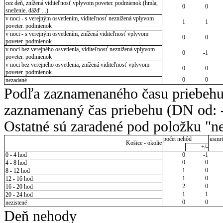
cez deň, znížená viditeľnosť vplyvom poveter. podmienok (hmla,
0
0
sneženie, dážď ...)
v noci - s verejným osvetlením, viditeľnosť neznížená vplyvom
1
1
poveter. podmienok
v noci - s verejným osvetlením, znížená viditeľnosť vplyvom
0
0
poveter. podmienok
v noci bez verejného osvetlenia, viditeľnosť neznížená vplyvom
0
-1
poveter. podmienok
v noci bez verejného osvetlenia, znížená viditeľnosť vplyvom
0
0
poveter. podmienok
0
0
nezadané
Podľa zaznamenaného času priebehu
zaznamenaný čas priebehu (DN od: -
Ostatné sú zaradené pod položku "ne
počet nehôd
usmrt
Košice - okolie
+/-
0 - 4 hod
0
-1
0
0
4 - 8 hod
1
0
8 - 12 hod
1
0
12 - 16 hod
2
0
16 - 20 hod
1
1
20 - 24 hod
0
0
nezistené
Deň nehody