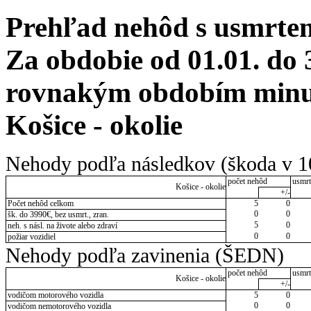
Prehľad nehôd s usmrten
Za obdobie od 01.01. do 
rovnakým obdobím minul
Košice - okolie
Nehody podľa následkov (škoda v 1
počet nehôd
usmrt
Košice - okolie
+/-
Počet nehôd celkom
5
0
0
0
šk. do 3990€, bez usmrt., zran.
5
0
neh. s násl. na živote alebo zdraví
0
0
požiar vozidiel
Nehody podľa zavinenia (ŠEDN)
počet nehôd
usmrt
Košice - okolie
+/-
vodičom motorového vozidla
5
0
0
0
vodičom nemotorového vozidla