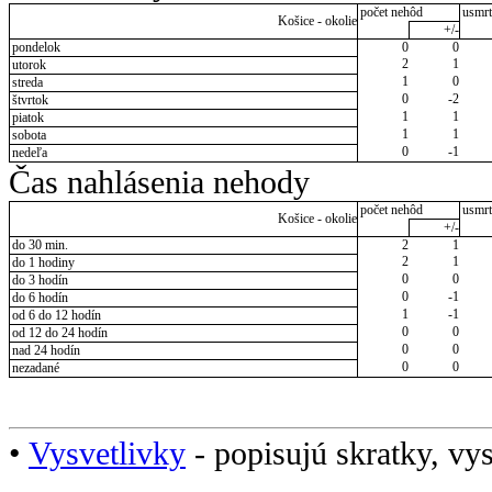
počet nehôd
usmrt
Košice - okolie
+/-
pondelok
0
0
2
1
utorok
1
0
streda
0
-2
štvrtok
1
1
piatok
1
1
sobota
0
-1
nedeľa
Čas nahlásenia nehody
počet nehôd
usmrt
Košice - okolie
+/-
do 30 min.
2
1
2
1
do 1 hodiny
0
0
do 3 hodín
0
-1
do 6 hodín
1
-1
od 6 do 12 hodín
0
0
od 12 do 24 hodín
0
0
nad 24 hodín
0
0
nezadané
•
Vysvetlivky
- popisujú skratky, vys