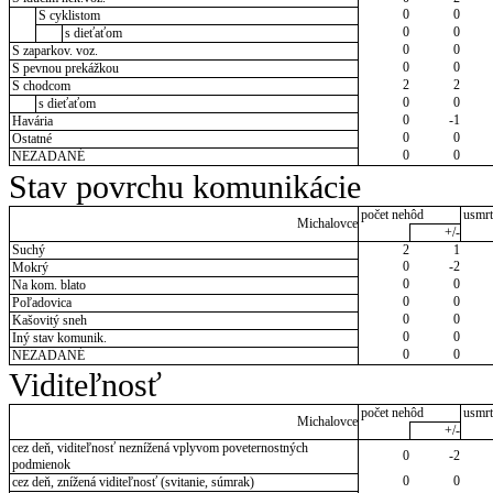
0
0
S cyklistom
0
0
s dieťaťom
0
0
S zaparkov. voz.
0
0
S pevnou prekážkou
2
2
S chodcom
0
0
s dieťaťom
0
-1
Havária
0
0
Ostatné
0
0
NEZADANÉ
Stav povrchu komunikácie
počet nehôd
usmrt
Michalovce
+/-
Suchý
2
1
0
-2
Mokrý
0
0
Na kom. blato
0
0
Poľadovica
0
0
Kašovitý sneh
0
0
Iný stav komunik.
0
0
NEZADANÉ
Viditeľnosť
počet nehôd
usmrt
Michalovce
+/-
cez deň, viditeľnosť neznížená vplyvom poveternostných
0
-2
podmienok
0
0
cez deň, znížená viditeľnosť (svitanie, súmrak)