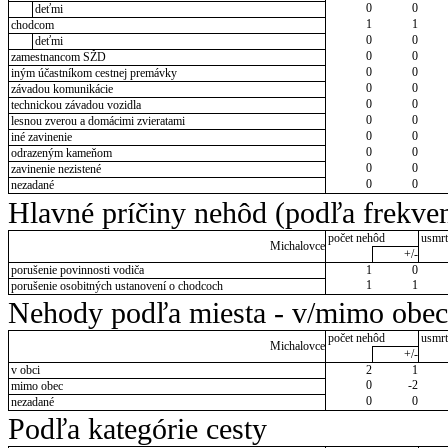
0
0
deťmi
1
1
chodcom
0
0
deťmi
0
0
zamestnancom SŽD
0
0
iným účastníkom cestnej premávky
0
0
závadou komunikácie
0
0
technickou závadou vozidla
0
0
lesnou zverou a domácimi zvieratami
0
0
iné zavinenie
0
0
odrazeným kameňom
0
0
zavinenie nezistené
0
0
nezadané
Hlavné príčiny nehôd (podľa frekven
počet nehôd
usmrt
Michalovce
+/-
porušenie povinnosti vodiča
1
0
1
1
porušenie osobitných ustanovení o chodcoch
Nehody podľa miesta - v/mimo obec
počet nehôd
usmrt
Michalovce
+/-
v obci
2
1
0
-2
mimo obec
0
0
nezadané
Podľa kategórie cesty