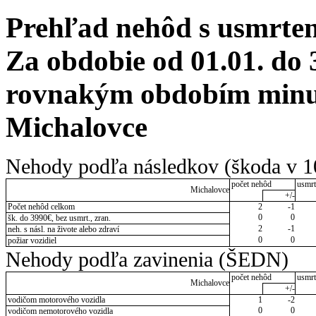
Prehľad nehôd s usmrten
Za obdobie od 01.01. do 
rovnakým obdobím minul
Michalovce
Nehody podľa následkov (škoda v 1
počet nehôd
usmrt
Michalovce
+/-
Počet nehôd celkom
2
-1
0
0
šk. do 3990€, bez usmrt., zran.
2
-1
neh. s násl. na živote alebo zdraví
0
0
požiar vozidiel
Nehody podľa zavinenia (ŠEDN)
počet nehôd
usmrt
Michalovce
+/-
vodičom motorového vozidla
1
-2
0
0
vodičom nemotorového vozidla