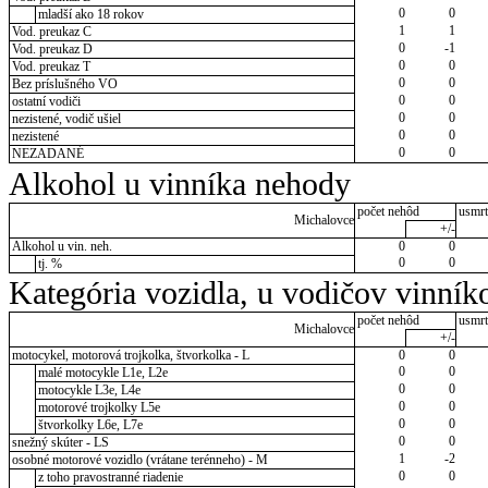
0
0
mladší ako 18 rokov
1
1
Vod. preukaz C
0
-1
Vod. preukaz D
0
0
Vod. preukaz T
0
0
Bez príslušného VO
0
0
ostatní vodiči
0
0
nezistené, vodič ušiel
0
0
nezistené
0
0
NEZADANÉ
Alkohol u vinníka nehody
počet nehôd
usmrt
Michalovce
+/-
Alkohol u vin. neh.
0
0
0
0
tj. %
Kategória vozidla, u vodičov vinník
počet nehôd
usmrt
Michalovce
+/-
motocykel, motorová trojkolka, štvorkolka - L
0
0
0
0
malé motocykle L1e, L2e
0
0
motocykle L3e, L4e
0
0
motorové trojkolky L5e
0
0
štvorkolky L6e, L7e
0
0
snežný skúter - LS
1
-2
osobné motorové vozidlo (vrátane terénneho) - M
0
0
z toho pravostranné riadenie