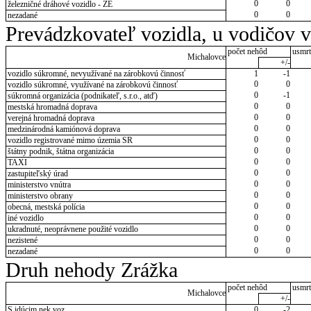
0
0
železničné dráhové vozidlo - ZE
0
0
nezadané
Prevádzkovateľ vozidla, u vodičov 
počet nehôd
usmrt
Michalovce
+/-
vozidlo súkromné, nevyužívané na zárobkovú činnosť
1
-1
0
0
vozidlo súkromné, využívané na zárobkovú činnosť
0
-1
súkromná organizácia (podnikateľ, s.r.o., atď)
0
0
mestská hromadná doprava
0
0
verejná hromadná doprava
0
0
medzinárodná kamiónová doprava
0
0
vozidlo registrované mimo územia SR
0
0
štátny podnik, štátna organizácia
0
0
TAXI
0
0
zastupiteľský úrad
0
0
ministerstvo vnútra
0
0
ministerstvo obrany
0
0
obecná, mestská polícia
0
0
iné vozidlo
0
0
ukradnuté, neoprávnene použité vozidlo
0
0
nezistené
0
0
nezadané
Druh nehody Zrážka
počet nehôd
usmrt
Michalovce
+/-
S idúcim nek.voz.
0
-2