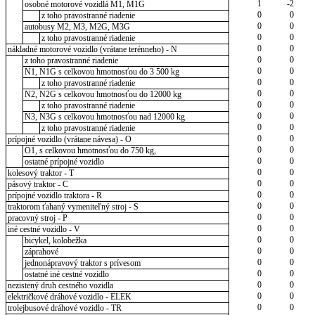
1
-2
osobné motorové vozidlá M1, M1G
0
0
z toho pravostranné riadenie
0
0
autobusy M2, M3, M2G, M3G
0
0
z toho pravostranné riadenie
0
0
nákladné motorové vozidlo (vrátane terénneho) - N
0
0
z toho pravostranné riadenie
0
0
N1, N1G s celkovou hmotnosťou do 3 500 kg
0
0
z toho pravostranné riadenie
0
0
N2, N2G s celkovou hmotnosťou do 12000 kg
0
0
z toho pravostranné riadenie
0
0
N3, N3G s celkovou hmotnosťou nad 12000 kg
0
0
z toho pravostranné riadenie
0
0
prípojné vozidlo (vrátane návesa) - O
0
0
O1, s celkovou hmotnosťou do 750 kg,
0
0
ostatné prípojné vozidlo
0
0
kolesový traktor - T
0
0
pásový traktor - C
0
0
prípojné vozidlo traktora - R
0
0
traktorom ťahaný vymeniteľný stroj - S
0
0
pracovný stroj - P
0
0
iné cestné vozidlo - V
0
0
bicykel, kolobežka
0
0
záprahové
0
0
jednonápravový traktor s prívesom
0
0
ostatné iné cestné vozidlo
0
0
nezistený druh cestného vozidla
0
0
električkové dráhové vozidlo - ELEK
0
0
trolejbusové dráhové vozidlo - TR