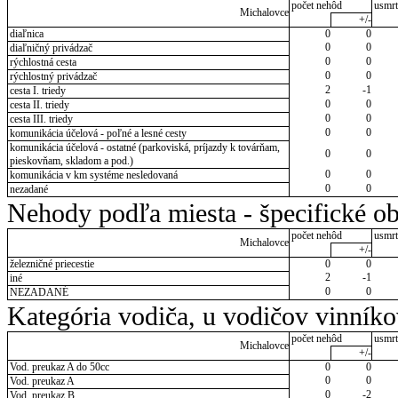
počet nehôd
usmrt
Michalovce
+/-
diaľnica
0
0
0
0
diaľničný privádzač
0
0
rýchlostná cesta
0
0
rýchlostný privádzač
2
-1
cesta I. triedy
0
0
cesta II. triedy
0
0
cesta III. triedy
0
0
komunikácia účelová - poľné a lesné cesty
komunikácia účelová - ostatné (parkoviská, príjazdy k továrňam,
0
0
pieskovňam, skladom a pod.)
0
0
komunikácia v km systéme nesledovaná
0
0
nezadané
Nehody podľa miesta - špecifické ob
počet nehôd
usmrt
Michalovce
+/-
železničné priecestie
0
0
2
-1
iné
0
0
NEZADANÉ
Kategória vodiča, u vodičov vinník
počet nehôd
usmrt
Michalovce
+/-
Vod. preukaz A do 50cc
0
0
0
0
Vod. preukaz A
0
-2
Vod. preukaz B