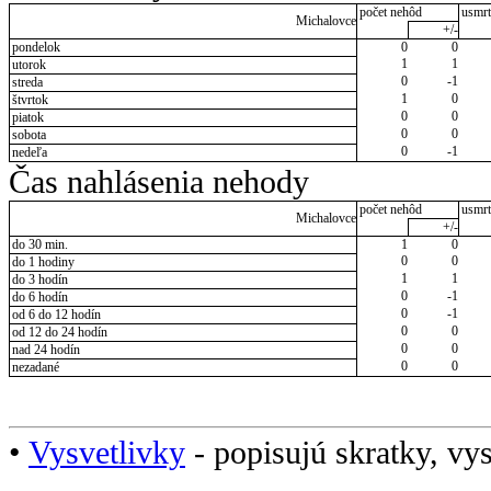
počet nehôd
usmrt
Michalovce
+/-
pondelok
0
0
1
1
utorok
0
-1
streda
1
0
štvrtok
0
0
piatok
0
0
sobota
0
-1
nedeľa
Čas nahlásenia nehody
počet nehôd
usmrt
Michalovce
+/-
do 30 min.
1
0
0
0
do 1 hodiny
1
1
do 3 hodín
0
-1
do 6 hodín
0
-1
od 6 do 12 hodín
0
0
od 12 do 24 hodín
0
0
nad 24 hodín
0
0
nezadané
•
Vysvetlivky
- popisujú skratky, vys