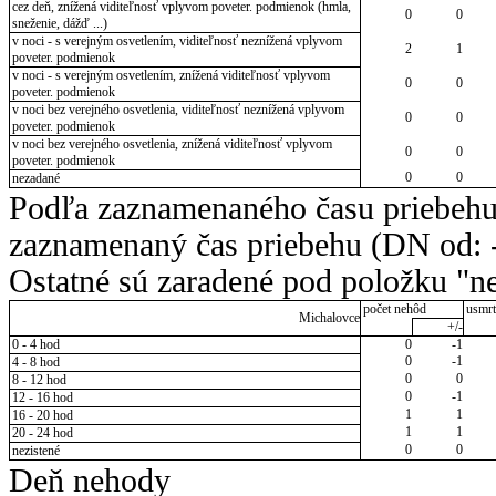
cez deň, znížená viditeľnosť vplyvom poveter. podmienok (hmla,
0
0
sneženie, dážď ...)
v noci - s verejným osvetlením, viditeľnosť neznížená vplyvom
2
1
poveter. podmienok
v noci - s verejným osvetlením, znížená viditeľnosť vplyvom
0
0
poveter. podmienok
v noci bez verejného osvetlenia, viditeľnosť neznížená vplyvom
0
0
poveter. podmienok
v noci bez verejného osvetlenia, znížená viditeľnosť vplyvom
0
0
poveter. podmienok
0
0
nezadané
Podľa zaznamenaného času priebehu
zaznamenaný čas priebehu (DN od: -
Ostatné sú zaradené pod položku "ne
počet nehôd
usmrt
Michalovce
+/-
0 - 4 hod
0
-1
0
-1
4 - 8 hod
0
0
8 - 12 hod
0
-1
12 - 16 hod
1
1
16 - 20 hod
1
1
20 - 24 hod
0
0
nezistené
Deň nehody