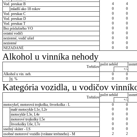
4
4
Vod. preukaz B
0
0
mladší ako 18 rokov
0
0
Vod. preukaz C
0
0
Vod. preukaz D
0
0
Vod. preukaz T
0
0
Bez príslušného VO
0
0
ostatní vodiči
0
0
nezistené, vodič ušiel
0
0
nezistené
0
0
NEZADANÉ
Alkohol u vinníka nehody
počet nehôd
usmrt
Trebišov
+/-
Alkohol u vin. neh.
0
0
0
0
tj. %
Kategória vozidla, u vodičov vinník
počet nehôd
usmrt
Trebišov
+/-
motocykel, motorová trojkolka, štvorkolka - L
0
0
0
0
malé motocykle L1e, L2e
0
0
motocykle L3e, L4e
0
0
motorové trojkolky L5e
0
0
štvorkolky L6e, L7e
0
0
snežný skúter - LS
2
2
osobné motorové vozidlo (vrátane terénneho) - M