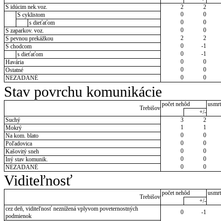
S idúcim nek.voz.
2
2
0
0
S cyklistom
0
0
s dieťaťom
0
0
S zaparkov. voz.
2
2
S pevnou prekážkou
0
-1
S chodcom
0
-1
s dieťaťom
0
0
Havária
0
0
Ostatné
0
0
NEZADANÉ
Stav povrchu komunikácie
počet nehôd
usmrt
Trebišov
+/-
Suchý
3
2
1
1
Mokrý
0
0
Na kom. blato
0
0
Poľadovica
0
0
Kašovitý sneh
0
0
Iný stav komunik.
0
0
NEZADANÉ
Viditeľnosť
počet nehôd
usmrt
Trebišov
+/-
cez deň, viditeľnosť neznížená vplyvom poveternostných
0
-1
podmienok