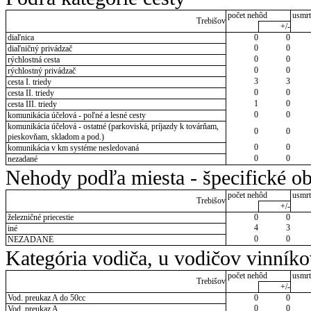
počet nehôd
usmrt
Trebišov
+/-
diaľnica
0
0
0
0
diaľničný privádzač
0
0
rýchlostná cesta
0
0
rýchlostný privádzač
3
3
cesta I. triedy
0
0
cesta II. triedy
1
0
cesta III. triedy
0
0
komunikácia účelová - poľné a lesné cesty
komunikácia účelová - ostatné (parkoviská, príjazdy k továrňam,
0
0
pieskovňam, skladom a pod.)
0
0
komunikácia v km systéme nesledovaná
0
0
nezadané
Nehody podľa miesta - špecifické ob
počet nehôd
usmrt
Trebišov
+/-
železničné priecestie
0
0
4
3
iné
0
0
NEZADANÉ
Kategória vodiča, u vodičov vinník
počet nehôd
usmrt
Trebišov
+/-
Vod. preukaz A do 50cc
0
0
0
0
Vod. preukaz A