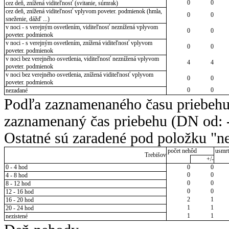
0
0
cez deň, znížená viditeľnosť (svitanie, súmrak)
cez deň, znížená viditeľnosť vplyvom poveter. podmienok (hmla,
0
0
sneženie, dážď ...)
v noci - s verejným osvetlením, viditeľnosť neznížená vplyvom
0
0
poveter. podmienok
v noci - s verejným osvetlením, znížená viditeľnosť vplyvom
0
0
poveter. podmienok
v noci bez verejného osvetlenia, viditeľnosť neznížená vplyvom
4
4
poveter. podmienok
v noci bez verejného osvetlenia, znížená viditeľnosť vplyvom
0
0
poveter. podmienok
0
0
nezadané
Podľa zaznamenaného času priebehu
zaznamenaný čas priebehu (DN od: -
Ostatné sú zaradené pod položku "ne
počet nehôd
usmrt
Trebišov
+/-
0 - 4 hod
0
0
0
0
4 - 8 hod
0
0
8 - 12 hod
0
0
12 - 16 hod
2
1
16 - 20 hod
1
1
20 - 24 hod
1
1
nezistené