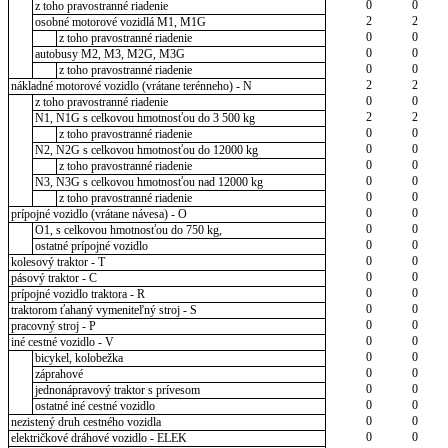
0
0
z toho pravostranné riadenie
2
2
osobné motorové vozidlá M1, M1G
0
0
z toho pravostranné riadenie
0
0
autobusy M2, M3, M2G, M3G
0
0
z toho pravostranné riadenie
2
2
nákladné motorové vozidlo (vrátane terénneho) - N
0
0
z toho pravostranné riadenie
2
2
N1, N1G s celkovou hmotnosťou do 3 500 kg
0
0
z toho pravostranné riadenie
0
0
N2, N2G s celkovou hmotnosťou do 12000 kg
0
0
z toho pravostranné riadenie
0
0
N3, N3G s celkovou hmotnosťou nad 12000 kg
0
0
z toho pravostranné riadenie
0
0
prípojné vozidlo (vrátane návesa) - O
0
0
O1, s celkovou hmotnosťou do 750 kg,
0
0
ostatné prípojné vozidlo
0
0
kolesový traktor - T
0
0
pásový traktor - C
0
0
prípojné vozidlo traktora - R
0
0
traktorom ťahaný vymeniteľný stroj - S
0
0
pracovný stroj - P
0
0
iné cestné vozidlo - V
0
0
bicykel, kolobežka
0
0
záprahové
0
0
jednonápravový traktor s prívesom
0
0
ostatné iné cestné vozidlo
0
0
nezistený druh cestného vozidla
0
0
električkové dráhové vozidlo - ELEK