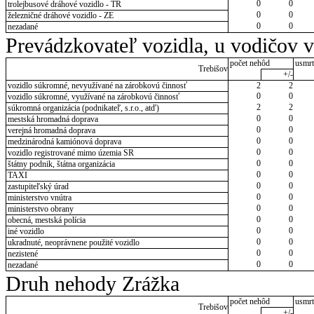
0
0
trolejbusové dráhové vozidlo - TR
0
0
železničné dráhové vozidlo - ZE
0
0
nezadané
Prevádzkovateľ vozidla, u vodičov 
počet nehôd
usmrt
Trebišov
+/-
vozidlo súkromné, nevyužívané na zárobkovú činnosť
2
2
0
0
vozidlo súkromné, využívané na zárobkovú činnosť
2
2
súkromná organizácia (podnikateľ, s.r.o., atď)
0
0
mestská hromadná doprava
0
0
verejná hromadná doprava
0
0
medzinárodná kamiónová doprava
0
0
vozidlo registrované mimo územia SR
0
0
štátny podnik, štátna organizácia
0
0
TAXI
0
0
zastupiteľský úrad
0
0
ministerstvo vnútra
0
0
ministerstvo obrany
0
0
obecná, mestská polícia
0
0
iné vozidlo
0
0
ukradnuté, neoprávnene použité vozidlo
0
0
nezistené
0
0
nezadané
Druh nehody Zrážka
počet nehôd
usmrt
Trebišov
+/-