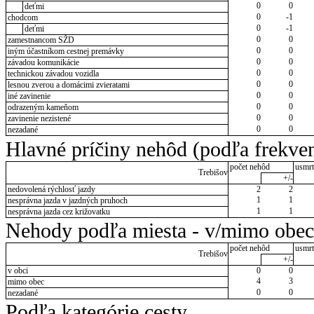
0
0
deťmi
0
-1
chodcom
0
-1
deťmi
0
0
zamestnancom SŽD
0
0
iným účastníkom cestnej premávky
0
0
závadou komunikácie
0
0
technickou závadou vozidla
0
0
lesnou zverou a domácimi zvieratami
0
0
iné zavinenie
0
0
odrazeným kameňom
0
0
zavinenie nezistené
0
0
nezadané
Hlavné príčiny nehôd (podľa frekven
počet nehôd
usmrt
Trebišov
+/-
nedovolená rýchlosť jazdy
2
2
1
1
nesprávna jazda v jazdných pruhoch
1
1
nesprávna jazda cez križovatku
Nehody podľa miesta - v/mimo obec
počet nehôd
usmrt
Trebišov
+/-
v obci
0
0
4
3
mimo obec
0
0
nezadané
Podľa kategórie cesty