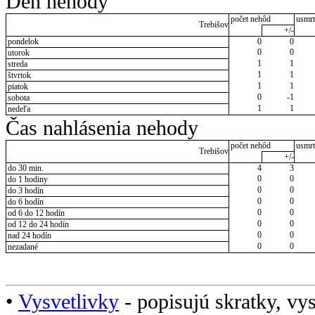
Deň nehody
počet nehôd
usmrt
Trebišov
+/-
pondelok
0
0
0
0
utorok
1
1
streda
1
1
štvrtok
1
1
piatok
0
-1
sobota
1
1
nedeľa
Čas nahlásenia nehody
počet nehôd
usmrt
Trebišov
+/-
do 30 min.
4
3
0
0
do 1 hodiny
0
0
do 3 hodín
0
0
do 6 hodín
0
0
od 6 do 12 hodín
0
0
od 12 do 24 hodín
0
0
nad 24 hodín
0
0
nezadané
•
Vysvetlivky
- popisujú skratky, vys