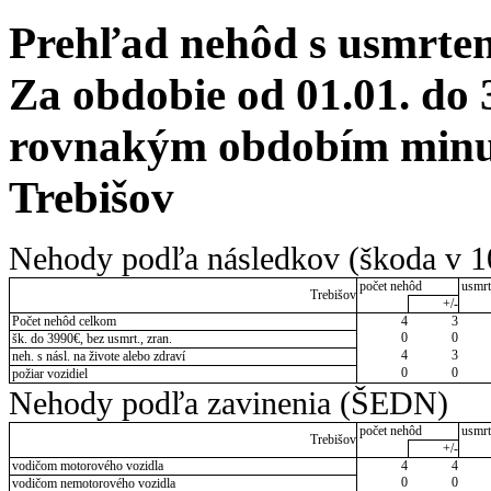
Prehľad nehôd s usmrten
Za obdobie od 01.01. do 
rovnakým obdobím minul
Trebišov
Nehody podľa následkov (škoda v 1
počet nehôd
usmrt
Trebišov
+/-
Počet nehôd celkom
4
3
0
0
šk. do 3990€, bez usmrt., zran.
4
3
neh. s násl. na živote alebo zdraví
0
0
požiar vozidiel
Nehody podľa zavinenia (ŠEDN)
počet nehôd
usmrt
Trebišov
+/-
vodičom motorového vozidla
4
4
0
0
vodičom nemotorového vozidla