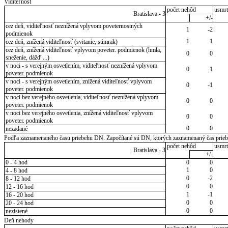
Viditeľnosť
počet nehôd
usmrt
Bratislava - 3
+/-
cez deň, viditeľnosť neznížená vplyvom poveternostných
1
-2
podmienok
1
1
cez deň, znížená viditeľnosť (svitanie, súmrak)
cez deň, znížená viditeľnosť vplyvom poveter. podmienok (hmla,
0
0
sneženie, dážď ...)
v noci - s verejným osvetlením, viditeľnosť neznížená vplyvom
0
-1
poveter. podmienok
v noci - s verejným osvetlením, znížená viditeľnosť vplyvom
0
-1
poveter. podmienok
v noci bez verejného osvetlenia, viditeľnosť neznížená vplyvom
0
0
poveter. podmienok
v noci bez verejného osvetlenia, znížená viditeľnosť vplyvom
0
0
poveter. podmienok
0
0
nezadané
Podľa zaznamenaného času priebehu DN. Započítané sú DN, ktorých zaznamenaný čas priebeh
počet nehôd
usmrt
Bratislava - 3
+/-
0 - 4 hod
0
0
1
0
4 - 8 hod
0
-2
8 - 12 hod
0
0
12 - 16 hod
1
-1
16 - 20 hod
0
0
20 - 24 hod
0
0
nezistené
Deň nehody