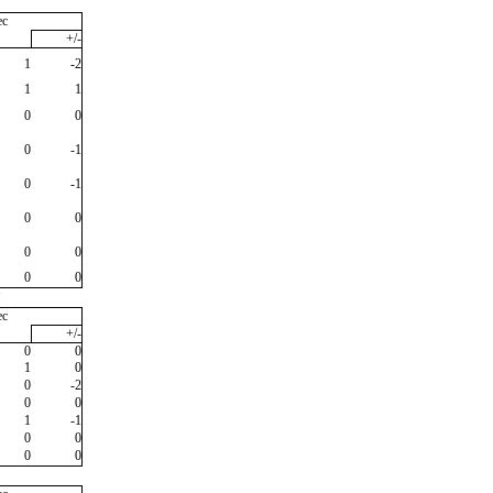
ec
+/-
1
-2
1
1
0
0
0
-1
0
-1
0
0
0
0
0
0
"
ec
+/-
0
0
1
0
0
-2
0
0
1
-1
0
0
0
0