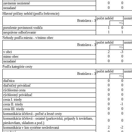
0
0
zavinenie nezistené
0
0
nezadané
Hlavné príčiny nehôd (podľa frekvencie)
počet nehôd
usmrt
Bratislava - 3
+/-
porušenie povinnosti vodiča
1
0
1
1
nesprávne odbočovanie
Nehody podľa miesta - v/mimo obec
počet nehôd
usmrt
Bratislava - 3
+/-
v obci
2
-3
0
0
mimo obec
0
0
nezadané
Podľa kategórie cesty
počet nehôd
usmrt
Bratislava - 3
+/-
diaľnica
0
0
0
0
diaľničný privádzač
0
0
rýchlostná cesta
0
0
rýchlostný privádzač
0
0
cesta I. triedy
0
-1
cesta II. triedy
0
0
cesta III. triedy
0
0
komunikácia účelová - poľné a lesné cesty
komunikácia účelová - ostatné (parkoviská, príjazdy k továrňam,
0
0
pieskovňam, skladom a pod.)
2
-2
komunikácia v km systéme nesledovaná
0
0