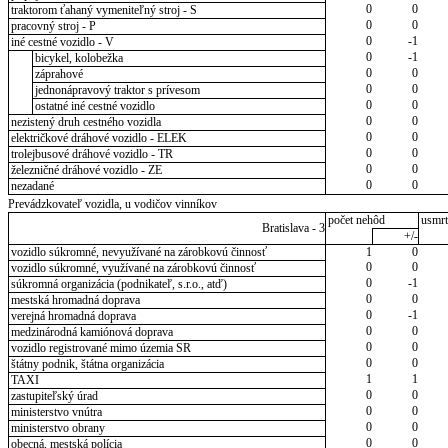
0
0
traktorom ťahaný vymeniteľný stroj - S
0
0
pracovný stroj - P
0
-1
iné cestné vozidlo - V
0
-1
bicykel, kolobežka
0
0
záprahové
0
0
jednonápravový traktor s prívesom
0
0
ostatné iné cestné vozidlo
0
0
nezistený druh cestného vozidla
0
0
električkové dráhové vozidlo - ELEK
0
0
trolejbusové dráhové vozidlo - TR
0
0
železničné dráhové vozidlo - ZE
0
0
nezadané
Prevádzkovateľ vozidla, u vodičov vinníkov
počet nehôd
usmrt
Bratislava - 3
+/-
vozidlo súkromné, nevyužívané na zárobkovú činnosť
1
0
0
0
vozidlo súkromné, využívané na zárobkovú činnosť
0
-1
súkromná organizácia (podnikateľ, s.r.o., atď)
0
0
mestská hromadná doprava
0
-1
verejná hromadná doprava
0
0
medzinárodná kamiónová doprava
0
0
vozidlo registrované mimo územia SR
0
0
štátny podnik, štátna organizácia
1
1
TAXI
0
0
zastupiteľský úrad
0
0
ministerstvo vnútra
0
0
ministerstvo obrany
0
0
obecná, mestská polícia