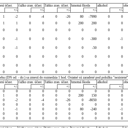
ení účast.
ťažko zran. účast.
ľahko zran. účast.
hmotná škoda
alkohol
ob
+/-
+/-
+/-
+/-
+/-
1
-2
0
-4
0
-26
80
-7990
0
0
1
1
0
0
0
0
200
200
0
0
0
0
0
0
0
0
0
0
0
0
0
-1
0
0
0
0
0
-300
0
-1
0
-1
0
0
0
0
0
-50
0
0
0
0
0
0
0
0
0
0
0
0
0
0
0
0
0
0
0
0
0
0
0
0
0
0
0
0
0
0
0
0
u (DN od: - do:) sa zmestí do rozmedzia 1 hod. Ostatné sú zaradené pod položku "nezistené
ení účast.
ťažko zran. účast.
ľahko zran. účast.
hmotná škoda
alkohol
ob
+/-
+/-
+/-
+/-
+/-
0
0
0
0
0
0
0
0
0
0
1
0
0
0
0
0
200
150
0
0
0
-2
0
-4
0
-26
0
-8050
0
0
0
0
0
0
0
0
0
0
0
0
1
-1
0
0
0
0
80
-240
0
-1
0
0
0
0
0
0
0
0
0
0
0
0
0
0
0
0
0
0
0
0