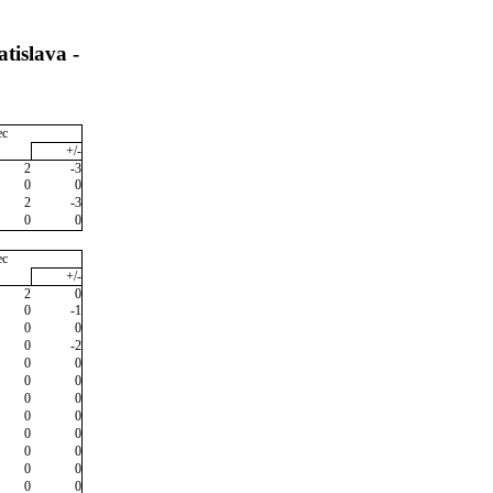
tislava -
ec
+/-
2
-3
0
0
2
-3
0
0
ec
+/-
2
0
0
-1
0
0
0
-2
0
0
0
0
0
0
0
0
0
0
0
0
0
0
0
0