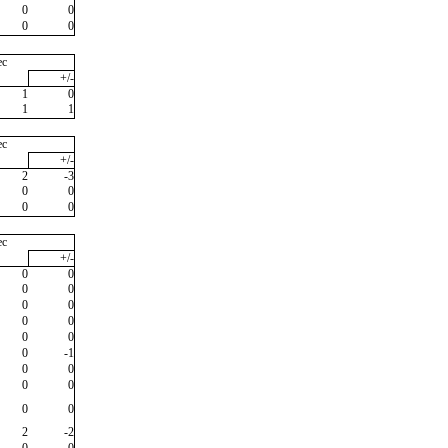
0
0
0
0
ec
+/-
1
0
1
1
ec
+/-
2
-3
0
0
0
0
ec
+/-
0
0
0
0
0
0
0
0
0
0
0
-1
0
0
0
0
0
0
2
-2
0
0