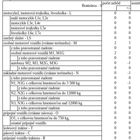
počet nehôd
usmrt
Bratislava - 3
+/-
motocykel, motorová trojkolka, štvorkolka - L
0
0
0
0
malé motocykle L1e, L2e
0
0
motocykle L3e, L4e
0
0
motorové trojkolky L5e
0
0
štvorkolky L6e, L7e
0
0
snežný skúter - LS
2
1
osobné motorové vozidlo (vrátane terénneho) - M
0
0
z toho pravostranné riadenie
2
2
osobné motorové vozidlá M1, M1G
0
0
z toho pravostranné riadenie
0
-1
autobusy M2, M3, M2G, M3G
0
0
z toho pravostranné riadenie
0
-1
nákladné motorové vozidlo (vrátane terénneho) - N
0
0
z toho pravostranné riadenie
0
-1
N1, N1G s celkovou hmotnosťou do 3 500 kg
0
0
z toho pravostranné riadenie
0
0
N2, N2G s celkovou hmotnosťou do 12000 kg
0
0
z toho pravostranné riadenie
0
0
N3, N3G s celkovou hmotnosťou nad 12000 kg
0
0
z toho pravostranné riadenie
0
0
prípojné vozidlo (vrátane návesa) - O
0
0
O1, s celkovou hmotnosťou do 750 kg,
0
0
ostatné prípojné vozidlo
0
0
kolesový traktor - T
0
0
pásový traktor - C
0
0
prípojné vozidlo traktora - R