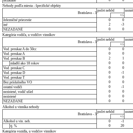
nezadané
Nehody podľa miesta - špecifické objekty
počet nehôd
usmrt
Bratislava - 3
+/-
železničné priecestie
0
0
2
-3
iné
0
0
NEZADANÉ
Kategória vodiča, u vodičov vinníkov
počet nehôd
usmrt
Bratislava - 3
+/-
Vod. preukaz A do 50cc
0
0
0
0
Vod. preukaz A
2
1
Vod. preukaz B
0
0
mladší ako 18 rokov
0
0
Vod. preukaz C
0
-1
Vod. preukaz D
0
0
Vod. preukaz T
0
0
Bez príslušného VO
0
-1
ostatní vodiči
0
0
nezistené, vodič ušiel
0
0
nezistené
0
0
NEZADANÉ
Alkohol u vinníka nehody
počet nehôd
usmrt
Bratislava - 3
+/-
Alkohol u vin. neh.
0
-1
0
20
tj. %
Kategória vozidla, u vodičov vinníkov