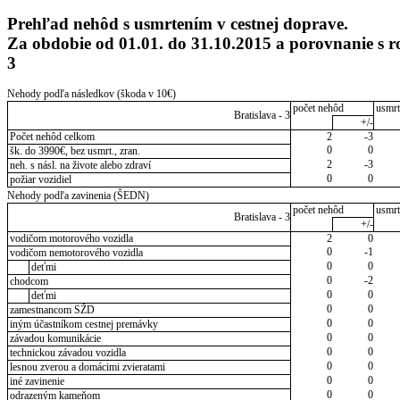
Prehľad nehôd s usmrtením v cestnej doprave.
Za obdobie od 01.01. do 31.10.2015 a porovnanie s 
3
Nehody podľa následkov (škoda v 10€)
počet nehôd
usmrt
Bratislava - 3
+/-
Počet nehôd celkom
2
-3
0
0
šk. do 3990€, bez usmrt., zran.
2
-3
neh. s násl. na živote alebo zdraví
0
0
požiar vozidiel
Nehody podľa zavinenia (ŠEDN)
počet nehôd
usmrt
Bratislava - 3
+/-
vodičom motorového vozidla
2
0
0
-1
vodičom nemotorového vozidla
0
0
deťmi
0
-2
chodcom
0
0
deťmi
0
0
zamestnancom SŽD
0
0
iným účastníkom cestnej premávky
0
0
závadou komunikácie
0
0
technickou závadou vozidla
0
0
lesnou zverou a domácimi zvieratami
0
0
iné zavinenie
0
0
odrazeným kameňom