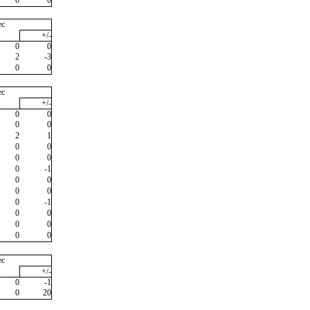
ec
+/-
0
0
2
-3
0
0
ec
+/-
0
0
0
0
2
1
0
0
0
0
0
-1
0
0
0
0
0
-1
0
0
0
0
0
0
ec
+/-
0
-1
0
20