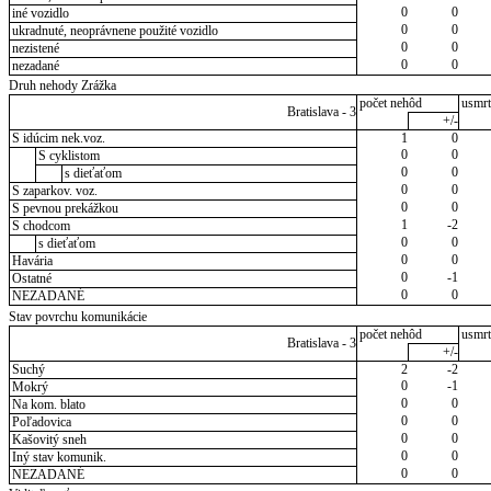
0
0
iné vozidlo
0
0
ukradnuté, neoprávnene použité vozidlo
0
0
nezistené
0
0
nezadané
Druh nehody Zrážka
počet nehôd
usmrt
Bratislava - 3
+/-
S idúcim nek.voz.
1
0
0
0
S cyklistom
0
0
s dieťaťom
0
0
S zaparkov. voz.
0
0
S pevnou prekážkou
1
-2
S chodcom
0
0
s dieťaťom
0
0
Havária
0
-1
Ostatné
0
0
NEZADANÉ
Stav povrchu komunikácie
počet nehôd
usmrt
Bratislava - 3
+/-
Suchý
2
-2
0
-1
Mokrý
0
0
Na kom. blato
0
0
Poľadovica
0
0
Kašovitý sneh
0
0
Iný stav komunik.
0
0
NEZADANÉ