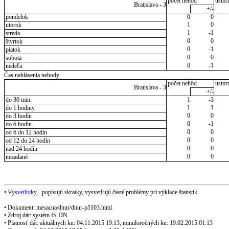
počet nehôd
usmrt
Bratislava - 3
+/-
pondelok
0
0
1
0
utorok
1
-1
streda
0
0
štvrtok
0
-1
piatok
0
0
sobota
0
-1
nedeľa
Čas nahlásenia nehody
počet nehôd
usmrt
Bratislava - 3
+/-
do 30 min.
1
-3
1
1
do 1 hodiny
0
0
do 3 hodín
0
-1
do 6 hodín
0
0
od 6 do 12 hodín
0
0
od 12 do 24 hodín
0
0
nad 24 hodín
0
0
nezadané
•
Vysvetlivky
- popisujú skratky, vysvetľujú časté problémy pri výklade štatistík
• Dokument: mesacna/dnur/dnur-p5103.html
• Zdroj dát: systém IS DN
• Platnosť dát: aktuálnych ku: 04.11.2015 19:13, minuloročných ku: 19.02.2015 01:13