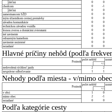
0
0
deťmi
0
-1
chodcom
0
0
deťmi
0
0
zamestnancom SŽD
0
0
iným účastníkom cestnej premávky
0
0
závadou komunikácie
0
0
technickou závadou vozidla
0
0
lesnou zverou a domácimi zvieratami
0
0
iné zavinenie
0
0
odrazeným kameňom
0
0
zavinenie nezistené
0
0
nezadané
Hlavné príčiny nehôd (podľa frekven
počet nehôd
usmrt
Pezinok
+/-
nedovolená rýchlosť jazdy
2
2
1
1
nesprávne odbočovanie
Nehody podľa miesta - v/mimo obec
počet nehôd
usmrt
Pezinok
+/-
v obci
1
0
2
-1
mimo obec
0
0
nezadané
Podľa kategórie cesty