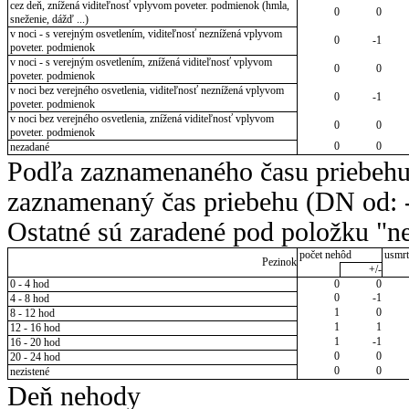
cez deň, znížená viditeľnosť vplyvom poveter. podmienok (hmla,
0
0
sneženie, dážď ...)
v noci - s verejným osvetlením, viditeľnosť neznížená vplyvom
0
-1
poveter. podmienok
v noci - s verejným osvetlením, znížená viditeľnosť vplyvom
0
0
poveter. podmienok
v noci bez verejného osvetlenia, viditeľnosť neznížená vplyvom
0
-1
poveter. podmienok
v noci bez verejného osvetlenia, znížená viditeľnosť vplyvom
0
0
poveter. podmienok
0
0
nezadané
Podľa zaznamenaného času priebehu
zaznamenaný čas priebehu (DN od: -
Ostatné sú zaradené pod položku "ne
počet nehôd
usmrt
Pezinok
+/-
0 - 4 hod
0
0
0
-1
4 - 8 hod
1
0
8 - 12 hod
1
1
12 - 16 hod
1
-1
16 - 20 hod
0
0
20 - 24 hod
0
0
nezistené
Deň nehody