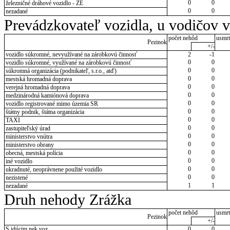
0
0
železničné dráhové vozidlo - ZE
0
0
nezadané
Prevádzkovateľ vozidla, u vodičov 
počet nehôd
usmrt
Pezinok
+/-
vozidlo súkromné, nevyužívané na zárobkovú činnosť
2
-1
0
0
vozidlo súkromné, využívané na zárobkovú činnosť
0
0
súkromná organizácia (podnikateľ, s.r.o., atď)
0
0
mestská hromadná doprava
0
0
verejná hromadná doprava
0
0
medzinárodná kamiónová doprava
0
0
vozidlo registrované mimo územia SR
0
0
štátny podnik, štátna organizácia
0
0
TAXI
0
0
zastupiteľský úrad
0
0
ministerstvo vnútra
0
0
ministerstvo obrany
0
0
obecná, mestská polícia
0
0
iné vozidlo
0
0
ukradnuté, neoprávnene použité vozidlo
0
0
nezistené
1
1
nezadané
Druh nehody Zrážka
počet nehôd
usmrt
Pezinok
+/-
S idúcim nek.voz.
0
0