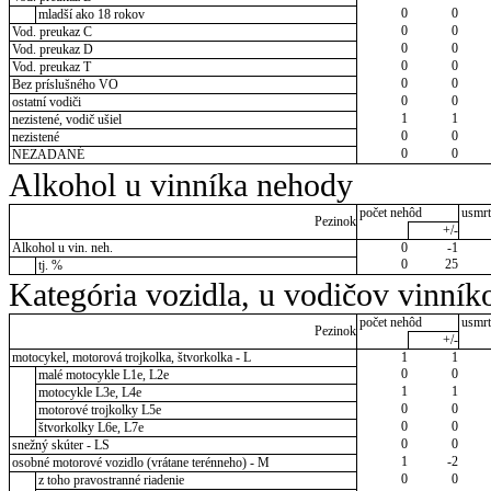
0
0
mladší ako 18 rokov
0
0
Vod. preukaz C
0
0
Vod. preukaz D
0
0
Vod. preukaz T
0
0
Bez príslušného VO
0
0
ostatní vodiči
1
1
nezistené, vodič ušiel
0
0
nezistené
0
0
NEZADANÉ
Alkohol u vinníka nehody
počet nehôd
usmrt
Pezinok
+/-
Alkohol u vin. neh.
0
-1
0
25
tj. %
Kategória vozidla, u vodičov vinník
počet nehôd
usmrt
Pezinok
+/-
motocykel, motorová trojkolka, štvorkolka - L
1
1
0
0
malé motocykle L1e, L2e
1
1
motocykle L3e, L4e
0
0
motorové trojkolky L5e
0
0
štvorkolky L6e, L7e
0
0
snežný skúter - LS
1
-2
osobné motorové vozidlo (vrátane terénneho) - M
0
0
z toho pravostranné riadenie