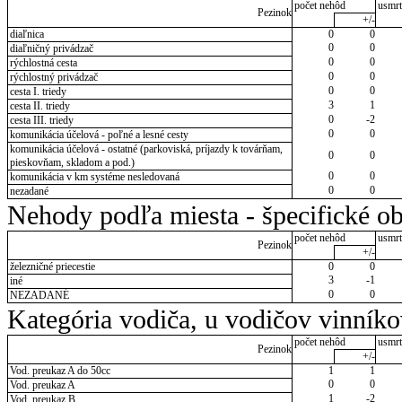
počet nehôd
usmrt
Pezinok
+/-
diaľnica
0
0
0
0
diaľničný privádzač
0
0
rýchlostná cesta
0
0
rýchlostný privádzač
0
0
cesta I. triedy
3
1
cesta II. triedy
0
-2
cesta III. triedy
0
0
komunikácia účelová - poľné a lesné cesty
komunikácia účelová - ostatné (parkoviská, príjazdy k továrňam,
0
0
pieskovňam, skladom a pod.)
0
0
komunikácia v km systéme nesledovaná
0
0
nezadané
Nehody podľa miesta - špecifické ob
počet nehôd
usmrt
Pezinok
+/-
železničné priecestie
0
0
3
-1
iné
0
0
NEZADANÉ
Kategória vodiča, u vodičov vinník
počet nehôd
usmrt
Pezinok
+/-
Vod. preukaz A do 50cc
1
1
0
0
Vod. preukaz A
1
-2
Vod. preukaz B