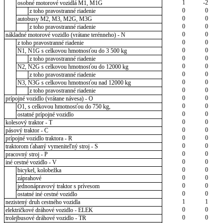
1
-2
osobné motorové vozidlá M1, M1G
0
0
z toho pravostranné riadenie
0
0
autobusy M2, M3, M2G, M3G
0
0
z toho pravostranné riadenie
0
0
nákladné motorové vozidlo (vrátane terénneho) - N
0
0
z toho pravostranné riadenie
0
0
N1, N1G s celkovou hmotnosťou do 3 500 kg
0
0
z toho pravostranné riadenie
0
0
N2, N2G s celkovou hmotnosťou do 12000 kg
0
0
z toho pravostranné riadenie
0
0
N3, N3G s celkovou hmotnosťou nad 12000 kg
0
0
z toho pravostranné riadenie
0
0
prípojné vozidlo (vrátane návesa) - O
0
0
O1, s celkovou hmotnosťou do 750 kg,
0
0
ostatné prípojné vozidlo
0
0
kolesový traktor - T
0
0
pásový traktor - C
0
0
prípojné vozidlo traktora - R
0
0
traktorom ťahaný vymeniteľný stroj - S
0
0
pracovný stroj - P
0
0
iné cestné vozidlo - V
0
0
bicykel, kolobežka
0
0
záprahové
0
0
jednonápravový traktor s prívesom
0
0
ostatné iné cestné vozidlo
1
1
nezistený druh cestného vozidla
0
0
električkové dráhové vozidlo - ELEK
0
0
trolejbusové dráhové vozidlo - TR