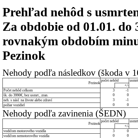
Prehľad nehôd s usmrten
Za obdobie od 01.01. do 
rovnakým obdobím minulé
Pezinok
Nehody podľa následkov (škoda v 1
počet nehôd
usmrt
Pezinok
+/-
Počet nehôd celkom
3
-1
0
0
šk. do 3990€, bez usmrt., zran.
3
-1
neh. s násl. na živote alebo zdraví
0
0
požiar vozidiel
Nehody podľa zavinenia (ŠEDN)
počet nehôd
usmrt
Pezinok
+/-
vodičom motorového vozidla
3
0
0
0
vodičom nemotorového vozidla