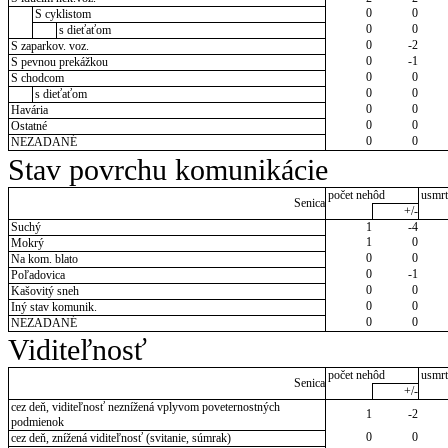
0
0
S cyklistom
0
0
s dieťaťom
0
-2
S zaparkov. voz.
0
-1
S pevnou prekážkou
0
0
S chodcom
0
0
s dieťaťom
0
0
Havária
0
0
Ostatné
0
0
NEZADANÉ
Stav povrchu komunikácie
počet nehôd
usmrt
Senica
+/-
Suchý
1
-4
1
0
Mokrý
0
0
Na kom. blato
0
-1
Poľadovica
0
0
Kašovitý sneh
0
0
Iný stav komunik.
0
0
NEZADANÉ
Viditeľnosť
počet nehôd
usmrt
Senica
+/-
cez deň, viditeľnosť neznížená vplyvom poveternostných
1
-2
podmienok
0
0
cez deň, znížená viditeľnosť (svitanie, súmrak)