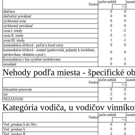
počet nehôd
usmrt
Senica
+/-
diaľnica
0
0
0
0
diaľničný privádzač
0
0
rýchlostná cesta
0
0
rýchlostný privádzač
1
-2
cesta I. triedy
0
-1
cesta II. triedy
1
-1
cesta III. triedy
0
0
komunikácia účelová - poľné a lesné cesty
komunikácia účelová - ostatné (parkoviská, príjazdy k továrňam,
0
0
pieskovňam, skladom a pod.)
0
-1
komunikácia v km systéme nesledovaná
0
0
nezadané
Nehody podľa miesta - špecifické ob
počet nehôd
usmrt
Senica
+/-
železničné priecestie
0
0
2
-5
iné
0
0
NEZADANÉ
Kategória vodiča, u vodičov vinník
počet nehôd
usmrt
Senica
+/-
Vod. preukaz A do 50cc
0
0
0
0
Vod. preukaz A
2
-3
Vod. preukaz B