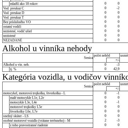
0
0
mladší ako 18 rokov
0
-2
Vod. preukaz C
0
0
Vod. preukaz D
0
0
Vod. preukaz T
0
0
Bez príslušného VO
0
0
ostatní vodiči
0
0
nezistené, vodič ušiel
0
0
nezistené
0
0
NEZADANÉ
Alkohol u vinníka nehody
počet nehôd
usmrt
Senica
+/-
Alkohol u vin. neh.
0
-3
0
42,9
tj. %
Kategória vozidla, u vodičov vinník
počet nehôd
usmrt
Senica
+/-
motocykel, motorová trojkolka, štvorkolka - L
0
-1
0
0
malé motocykle L1e, L2e
0
-1
motocykle L3e, L4e
0
0
motorové trojkolky L5e
0
0
štvorkolky L6e, L7e
0
0
snežný skúter - LS
2
-3
osobné motorové vozidlo (vrátane terénneho) - M
0
0
z toho pravostranné riadenie