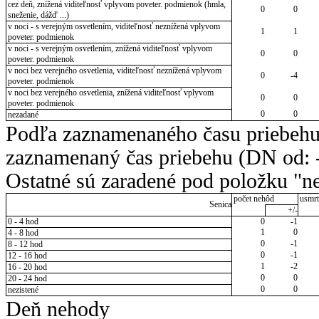
cez deň, znížená viditeľnosť vplyvom poveter. podmienok (hmla,
0
0
sneženie, dážď ...)
v noci - s verejným osvetlením, viditeľnosť neznížená vplyvom
1
1
poveter. podmienok
v noci - s verejným osvetlením, znížená viditeľnosť vplyvom
0
0
poveter. podmienok
v noci bez verejného osvetlenia, viditeľnosť neznížená vplyvom
0
-4
poveter. podmienok
v noci bez verejného osvetlenia, znížená viditeľnosť vplyvom
0
0
poveter. podmienok
0
0
nezadané
Podľa zaznamenaného času priebehu
zaznamenaný čas priebehu (DN od: -
Ostatné sú zaradené pod položku "ne
počet nehôd
usmrt
Senica
+/-
0 - 4 hod
0
-1
1
0
4 - 8 hod
0
-1
8 - 12 hod
0
-1
12 - 16 hod
1
-2
16 - 20 hod
0
0
20 - 24 hod
0
0
nezistené
Deň nehody