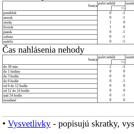
počet nehôd
usmrt
Senica
+/-
pondelok
0
-1
0
-1
utorok
1
0
streda
1
0
štvrtok
0
-1
piatok
0
-1
sobota
0
-1
nedeľa
Čas nahlásenia nehody
počet nehôd
usmrt
Senica
+/-
do 30 min.
2
-3
0
0
do 1 hodiny
0
0
do 3 hodín
0
-1
do 6 hodín
0
0
od 6 do 12 hodín
0
0
od 12 do 24 hodín
0
-1
nad 24 hodín
0
0
nezadané
•
Vysvetlivky
- popisujú skratky, vys