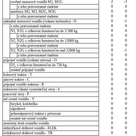
2
-3
osobné motorové vozidlá M1, M1G
0
0
z toho pravostranné riadenie
0
0
autobusy M2, M3, M2G, M3G
0
0
z toho pravostranné riadenie
0
-1
nákladné motorové vozidlo (vrátane terénneho) - N
0
0
z toho pravostranné riadenie
0
0
N1, N1G s celkovou hmotnosťou do 3 500 kg
0
0
z toho pravostranné riadenie
0
0
N2, N2G s celkovou hmotnosťou do 12000 kg
0
0
z toho pravostranné riadenie
0
-1
N3, N3G s celkovou hmotnosťou nad 12000 kg
0
0
z toho pravostranné riadenie
0
0
prípojné vozidlo (vrátane návesa) - O
0
0
O1, s celkovou hmotnosťou do 750 kg,
0
0
ostatné prípojné vozidlo
0
0
kolesový traktor - T
0
0
pásový traktor - C
0
0
prípojné vozidlo traktora - R
0
0
traktorom ťahaný vymeniteľný stroj - S
0
0
pracovný stroj - P
0
0
iné cestné vozidlo - V
0
0
bicykel, kolobežka
0
0
záprahové
0
0
jednonápravový traktor s prívesom
0
0
ostatné iné cestné vozidlo
0
0
nezistený druh cestného vozidla
0
0
električkové dráhové vozidlo - ELEK
0
0
trolejbusové dráhové vozidlo - TR