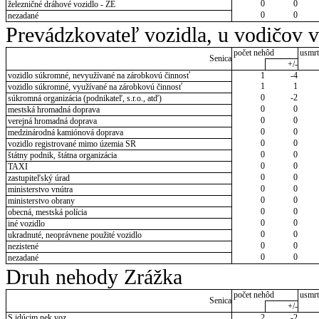
0
0
železničné dráhové vozidlo - ZE
0
0
nezadané
Prevádzkovateľ vozidla, u vodičov 
počet nehôd
usmrt
Senica
+/-
vozidlo súkromné, nevyužívané na zárobkovú činnosť
1
-4
1
1
vozidlo súkromné, využívané na zárobkovú činnosť
0
-2
súkromná organizácia (podnikateľ, s.r.o., atď)
0
0
mestská hromadná doprava
0
0
verejná hromadná doprava
0
0
medzinárodná kamiónová doprava
0
0
vozidlo registrované mimo územia SR
0
0
štátny podnik, štátna organizácia
0
0
TAXI
0
0
zastupiteľský úrad
0
0
ministerstvo vnútra
0
0
ministerstvo obrany
0
0
obecná, mestská polícia
0
0
iné vozidlo
0
0
ukradnuté, neoprávnene použité vozidlo
0
0
nezistené
0
0
nezadané
Druh nehody Zrážka
počet nehôd
usmrt
Senica
+/-
S idúcim nek.voz.
2
-2