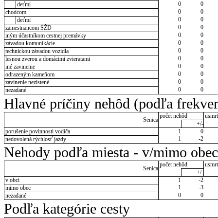
0
0
deťmi
0
0
chodcom
0
0
deťmi
0
0
zamestnancom SŽD
0
0
iným účastníkom cestnej premávky
0
0
závadou komunikácie
0
0
technickou závadou vozidla
0
0
lesnou zverou a domácimi zvieratami
0
0
iné zavinenie
0
0
odrazeným kameňom
0
0
zavinenie nezistené
0
0
nezadané
Hlavné príčiny nehôd (podľa frekven
počet nehôd
usmrt
Senica
+/-
porušenie povinnosti vodiča
1
0
1
-2
nedovolená rýchlosť jazdy
Nehody podľa miesta - v/mimo obec
počet nehôd
usmrt
Senica
+/-
v obci
1
-2
1
-3
mimo obec
0
0
nezadané
Podľa kategórie cesty