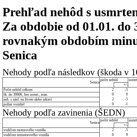
Prehľad nehôd s usmrten
Za obdobie od 01.01. do 
rovnakým obdobím minulé
Senica
Nehody podľa následkov (škoda v 1
počet nehôd
usmrt
Senica
+/-
Počet nehôd celkom
2
-5
0
0
šk. do 3990€, bez usmrt., zran.
2
-5
neh. s násl. na živote alebo zdraví
0
-1
požiar vozidiel
Nehody podľa zavinenia (ŠEDN)
počet nehôd
usmrt
Senica
+/-
vodičom motorového vozidla
2
-5
0
0
vodičom nemotorového vozidla