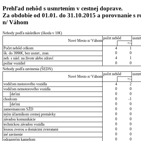
Prehľad nehôd s usmrtením v cestnej doprave.
Za obdobie od 01.01. do 31.10.2015 a porovnanie s
n/ Váhom
Nehody podľa následkov (škoda v 10€)
počet nehôd
usmrt
Nové Mesto n/ Váhom
+/-
Počet nehôd celkom
4
1
0
0
šk. do 3990€, bez usmrt., zran.
4
1
neh. s násl. na živote alebo zdraví
0
0
požiar vozidiel
Nehody podľa zavinenia (ŠEDN)
počet nehôd
usmrt
Nové Mesto n/ Váhom
+/-
vodičom motorového vozidla
4
2
0
0
vodičom nemotorového vozidla
0
0
deťmi
0
-1
chodcom
0
0
deťmi
0
0
zamestnancom SŽD
0
0
iným účastníkom cestnej premávky
0
0
závadou komunikácie
0
0
technickou závadou vozidla
0
0
lesnou zverou a domácimi zvieratami
0
0
iné zavinenie
0
0
odrazeným kameňom