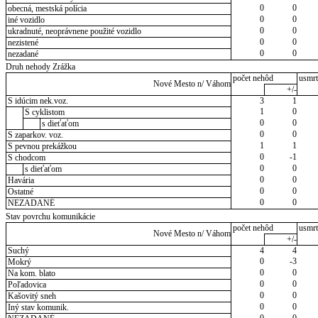
0
0
obecná, mestská polícia
0
0
iné vozidlo
0
0
ukradnuté, neoprávnene použité vozidlo
0
0
nezistené
0
0
nezadané
Druh nehody Zrážka
počet nehôd
usmrt
Nové Mesto n/ Váhom
+/-
S idúcim nek.voz.
3
1
1
0
S cyklistom
0
0
s dieťaťom
0
0
S zaparkov. voz.
1
1
S pevnou prekážkou
0
-1
S chodcom
0
0
s dieťaťom
0
0
Havária
0
0
Ostatné
0
0
NEZADANÉ
Stav povrchu komunikácie
počet nehôd
usmrt
Nové Mesto n/ Váhom
+/-
Suchý
4
4
0
-3
Mokrý
0
0
Na kom. blato
0
0
Poľadovica
0
0
Kašovitý sneh
0
0
Iný stav komunik.
0
0