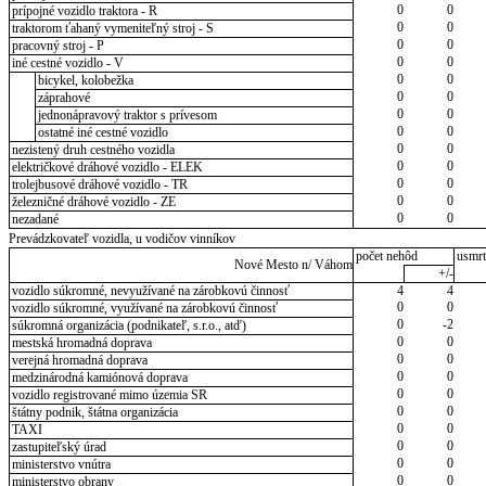
0
0
prípojné vozidlo traktora - R
0
0
traktorom ťahaný vymeniteľný stroj - S
0
0
pracovný stroj - P
0
0
iné cestné vozidlo - V
0
0
bicykel, kolobežka
0
0
záprahové
0
0
jednonápravový traktor s prívesom
0
0
ostatné iné cestné vozidlo
0
0
nezistený druh cestného vozidla
0
0
električkové dráhové vozidlo - ELEK
0
0
trolejbusové dráhové vozidlo - TR
0
0
železničné dráhové vozidlo - ZE
0
0
nezadané
Prevádzkovateľ vozidla, u vodičov vinníkov
počet nehôd
usmrt
Nové Mesto n/ Váhom
+/-
vozidlo súkromné, nevyužívané na zárobkovú činnosť
4
4
0
0
vozidlo súkromné, využívané na zárobkovú činnosť
0
-2
súkromná organizácia (podnikateľ, s.r.o., atď)
0
0
mestská hromadná doprava
0
0
verejná hromadná doprava
0
0
medzinárodná kamiónová doprava
0
0
vozidlo registrované mimo územia SR
0
0
štátny podnik, štátna organizácia
0
0
TAXI
0
0
zastupiteľský úrad
0
0
ministerstvo vnútra
0
0
ministerstvo obrany