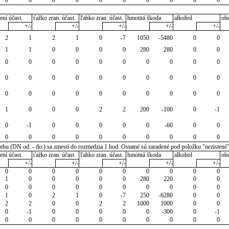
ení účast.
ťažko zran. účast.
ľahko zran. účast.
hmotná škoda
alkohol
ob
+/-
+/-
+/-
+/-
+/-
2
1
2
1
0
-7
1050
-5480
0
0
1
1
0
0
0
0
280
280
0
0
0
0
0
0
0
0
0
0
0
0
0
0
0
0
0
0
0
0
0
0
0
0
0
0
0
0
0
0
0
0
1
0
0
0
2
2
200
-100
0
-1
0
-1
0
0
0
0
0
-60
0
0
0
0
0
0
0
0
0
0
0
0
u (DN od: - do:) sa zmestí do rozmedzia 1 hod. Ostatné sú zaradené pod položku "nezistené
ení účast.
ťažko zran. účast.
ľahko zran. účast.
hmotná škoda
alkohol
ob
+/-
+/-
+/-
+/-
+/-
0
0
0
0
0
0
0
0
0
0
1
0
0
0
0
0
280
220
0
0
0
0
0
0
0
0
0
0
0
0
1
0
2
1
0
-7
250
-6280
0
0
2
2
0
0
2
2
1000
1000
0
0
0
-1
0
0
0
0
0
-300
0
-1
0
0
0
0
0
0
0
0
0
0