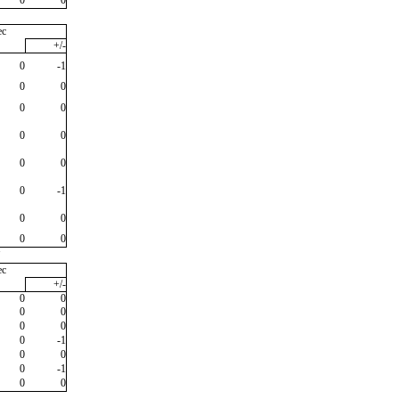
ec
+/-
0
-1
0
0
0
0
0
0
0
0
0
-1
0
0
0
0
"
ec
+/-
0
0
0
0
0
0
0
-1
0
0
0
-1
0
0