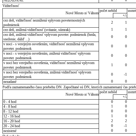
NEZADANÉ
Viditeľnosť
počet nehôd
usmrt
Nové Mesto n/ Váhom
+/-
cez deň, viditeľnosť neznížená vplyvom poveternostných
2
1
podmienok
1
1
cez deň, znížená viditeľnosť (svitanie, súmrak)
cez deň, znížená viditeľnosť vplyvom poveter. podmienok (hmla,
0
0
sneženie, dážď ...)
v noci - s verejným osvetlením, viditeľnosť neznížená vplyvom
0
0
poveter. podmienok
v noci - s verejným osvetlením, znížená viditeľnosť vplyvom
0
0
poveter. podmienok
v noci bez verejného osvetlenia, viditeľnosť neznížená vplyvom
1
0
poveter. podmienok
v noci bez verejného osvetlenia, znížená viditeľnosť vplyvom
0
-1
poveter. podmienok
0
0
nezadané
Podľa zaznamenaného času priebehu DN. Započítané sú DN, ktorých zaznamenaný čas priebeh
počet nehôd
usmrt
Nové Mesto n/ Váhom
+/-
0 - 4 hod
0
0
1
0
4 - 8 hod
0
0
8 - 12 hod
1
0
12 - 16 hod
2
2
16 - 20 hod
0
-1
20 - 24 hod
0
0
nezistené