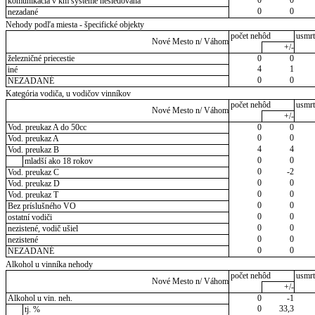
komunikácia v km systéme nesledovaná
0
0
nezadané
Nehody podľa miesta - špecifické objekty
počet nehôd
usmrt
Nové Mesto n/ Váhom
+/-
železničné priecestie
0
0
4
1
iné
0
0
NEZADANÉ
Kategória vodiča, u vodičov vinníkov
počet nehôd
usmrt
Nové Mesto n/ Váhom
+/-
Vod. preukaz A do 50cc
0
0
0
0
Vod. preukaz A
4
4
Vod. preukaz B
0
0
mladší ako 18 rokov
0
-2
Vod. preukaz C
0
0
Vod. preukaz D
0
0
Vod. preukaz T
0
0
Bez príslušného VO
0
0
ostatní vodiči
0
0
nezistené, vodič ušiel
0
0
nezistené
0
0
NEZADANÉ
Alkohol u vinníka nehody
počet nehôd
usmrt
Nové Mesto n/ Váhom
+/-
Alkohol u vin. neh.
0
-1
0
33,3
tj. %