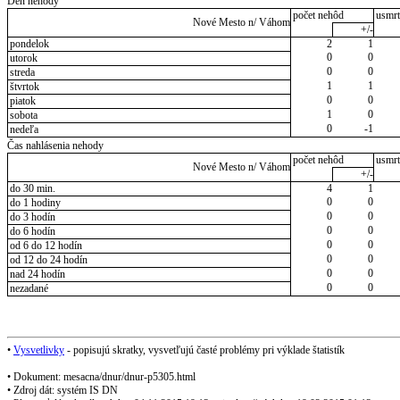
Deň nehody
počet nehôd
usmrt
Nové Mesto n/ Váhom
+/-
pondelok
2
1
0
0
utorok
0
0
streda
1
1
štvrtok
0
0
piatok
1
0
sobota
0
-1
nedeľa
Čas nahlásenia nehody
počet nehôd
usmrt
Nové Mesto n/ Váhom
+/-
do 30 min.
4
1
0
0
do 1 hodiny
0
0
do 3 hodín
0
0
do 6 hodín
0
0
od 6 do 12 hodín
0
0
od 12 do 24 hodín
0
0
nad 24 hodín
0
0
nezadané
•
Vysvetlivky
- popisujú skratky, vysvetľujú časté problémy pri výklade štatistík
• Dokument: mesacna/dnur/dnur-p5305.html
• Zdroj dát: systém IS DN