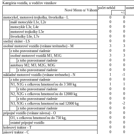
Kategória vozidla, u vodičov vinníkov
počet nehôd
usmrt
Nové Mesto n/ Váhom
+/-
motocykel, motorová trojkolka, štvorkolka - L
0
0
0
0
malé motocykle L1e, L2e
0
0
motocykle L3e, L4e
0
0
motorové trojkolky L5e
0
0
štvorkolky L6e, L7e
0
0
snežný skúter - LS
3
3
osobné motorové vozidlo (vrátane terénneho) - M
0
0
z toho pravostranné riadenie
3
3
osobné motorové vozidlá M1, M1G
0
0
z toho pravostranné riadenie
0
0
autobusy M2, M3, M2G, M3G
0
0
z toho pravostranné riadenie
1
-1
nákladné motorové vozidlo (vrátane terénneho) - N
0
0
z toho pravostranné riadenie
1
1
N1, N1G s celkovou hmotnosťou do 3 500 kg
0
0
z toho pravostranné riadenie
0
0
N2, N2G s celkovou hmotnosťou do 12000 kg
0
0
z toho pravostranné riadenie
0
-2
N3, N3G s celkovou hmotnosťou nad 12000 kg
0
0
z toho pravostranné riadenie
0
0
prípojné vozidlo (vrátane návesa) - O
0
0
O1, s celkovou hmotnosťou do 750 kg,
0
0
ostatné prípojné vozidlo
0
0
kolesový traktor - T
0
0
pásový traktor - C