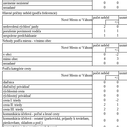
0
0
zavinenie nezistené
0
0
nezadané
Hlavné príčiny nehôd (podľa frekvencie)
počet nehôd
usmrt
Nové Mesto n/ Váhom
+/-
nedovolená rýchlosť jazdy
2
0
1
1
porušenie povinnosti vodiča
1
1
nesprávne predchádzanie
Nehody podľa miesta - v/mimo obec
počet nehôd
usmrt
Nové Mesto n/ Váhom
+/-
v obci
0
-2
4
3
mimo obec
0
0
nezadané
Podľa kategórie cesty
počet nehôd
usmrt
Nové Mesto n/ Váhom
+/-
diaľnica
0
0
0
0
diaľničný privádzač
0
0
rýchlostná cesta
0
0
rýchlostný privádzač
0
-2
cesta I. triedy
2
1
cesta II. triedy
2
2
cesta III. triedy
0
0
komunikácia účelová - poľné a lesné cesty
komunikácia účelová - ostatné (parkoviská, príjazdy k továrňam,
0
0
pieskovňam, skladom a pod.)
0
0