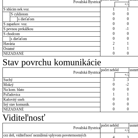
Považská Bystrica
+/-
S idúcim nek.voz.
1
1
0
0
S cyklistom
0
0
s dieťaťom
0
0
S zaparkov. voz.
0
-1
S pevnou prekážkou
0
0
S chodcom
0
0
s dieťaťom
2
1
Havária
1
1
Ostatné
0
0
NEZADANÉ
Stav povrchu komunikácie
počet nehôd
usmrt
Považská Bystrica
+/-
Suchý
3
3
0
-2
Mokrý
0
0
Na kom. blato
1
1
Poľadovica
0
0
Kašovitý sneh
0
0
Iný stav komunik.
0
0
NEZADANÉ
Viditeľnosť
počet nehôd
usmrt
Považská Bystrica
+/-
cez deň, viditeľnosť neznížená vplyvom poveternostných
4
3