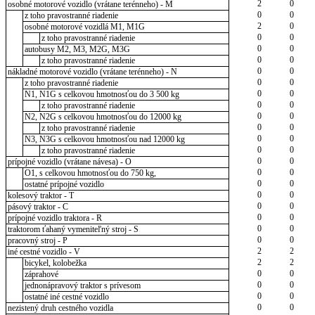
2
0
osobné motorové vozidlo (vrátane terénneho) - M
0
0
z toho pravostranné riadenie
2
0
osobné motorové vozidlá M1, M1G
0
0
z toho pravostranné riadenie
0
0
autobusy M2, M3, M2G, M3G
0
0
z toho pravostranné riadenie
0
0
nákladné motorové vozidlo (vrátane terénneho) - N
0
0
z toho pravostranné riadenie
0
0
N1, N1G s celkovou hmotnosťou do 3 500 kg
0
0
z toho pravostranné riadenie
0
0
N2, N2G s celkovou hmotnosťou do 12000 kg
0
0
z toho pravostranné riadenie
0
0
N3, N3G s celkovou hmotnosťou nad 12000 kg
0
0
z toho pravostranné riadenie
0
0
prípojné vozidlo (vrátane návesa) - O
0
0
O1, s celkovou hmotnosťou do 750 kg,
0
0
ostatné prípojné vozidlo
0
0
kolesový traktor - T
0
0
pásový traktor - C
0
0
prípojné vozidlo traktora - R
0
0
traktorom ťahaný vymeniteľný stroj - S
0
0
pracovný stroj - P
2
2
iné cestné vozidlo - V
2
2
bicykel, kolobežka
0
0
záprahové
0
0
jednonápravový traktor s prívesom
0
0
ostatné iné cestné vozidlo
0
0
nezistený druh cestného vozidla