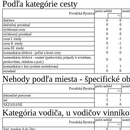
Podľa kategórie cesty
počet nehôd
usmrt
Považská Bystrica
+/-
diaľnica
0
0
0
0
diaľničný privádzač
0
0
rýchlostná cesta
0
0
rýchlostný privádzač
0
-1
cesta I. triedy
0
-1
cesta II. triedy
3
3
cesta III. triedy
0
0
komunikácia účelová - poľné a lesné cesty
komunikácia účelová - ostatné (parkoviská, príjazdy k továrňam,
0
0
pieskovňam, skladom a pod.)
1
1
komunikácia v km systéme nesledovaná
0
0
nezadané
Nehody podľa miesta - špecifické ob
počet nehôd
usmrt
Považská Bystrica
+/-
železničné priecestie
1
1
3
1
iné
0
0
NEZADANÉ
Kategória vodiča, u vodičov vinník
počet nehôd
usmrt
Považská Bystrica
+/-
Vod. preukaz A do 50cc
0
0