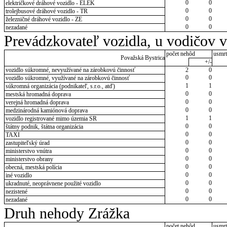
0
0
električkové dráhové vozidlo - ELEK
0
0
trolejbusové dráhové vozidlo - TR
0
0
železničné dráhové vozidlo - ZE
0
0
nezadané
Prevádzkovateľ vozidla, u vodičov 
počet nehôd
usmrt
Považská Bystrica
+/-
vozidlo súkromné, nevyužívané na zárobkovú činnosť
2
0
0
0
vozidlo súkromné, využívané na zárobkovú činnosť
1
1
súkromná organizácia (podnikateľ, s.r.o., atď)
0
0
mestská hromadná doprava
0
0
verejná hromadná doprava
0
0
medzinárodná kamiónová doprava
1
1
vozidlo registrované mimo územia SR
0
0
štátny podnik, štátna organizácia
0
0
TAXI
0
0
zastupiteľský úrad
0
0
ministerstvo vnútra
0
0
ministerstvo obrany
0
0
obecná, mestská polícia
0
0
iné vozidlo
0
0
ukradnuté, neoprávnene použité vozidlo
0
0
nezistené
0
0
nezadané
Druh nehody Zrážka
počet nehôd
usmrt