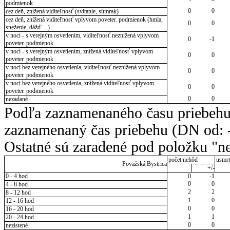
podmienok
0
0
cez deň, znížená viditeľnosť (svitanie, súmrak)
cez deň, znížená viditeľnosť vplyvom poveter. podmienok (hmla,
0
0
sneženie, dážď ...)
v noci - s verejným osvetlením, viditeľnosť neznížená vplyvom
0
-1
poveter. podmienok
v noci - s verejným osvetlením, znížená viditeľnosť vplyvom
0
0
poveter. podmienok
v noci bez verejného osvetlenia, viditeľnosť neznížená vplyvom
0
0
poveter. podmienok
v noci bez verejného osvetlenia, znížená viditeľnosť vplyvom
0
0
poveter. podmienok
0
0
nezadané
Podľa zaznamenaného času priebehu
zaznamenaný čas priebehu (DN od: -
Ostatné sú zaradené pod položku "ne
počet nehôd
usmrt
Považská Bystrica
+/-
0 - 4 hod
0
-1
0
0
4 - 8 hod
2
2
8 - 12 hod
1
0
12 - 16 hod
0
0
16 - 20 hod
1
1
20 - 24 hod
0
0
nezistené