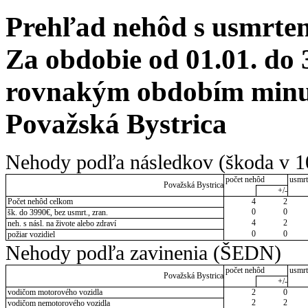
Prehľad nehôd s usmrten
Za obdobie od 01.01. do 
rovnakým obdobím minulé
Považská Bystrica
Nehody podľa následkov (škoda v 1
počet nehôd
usmrt
Považská Bystrica
+/-
Počet nehôd celkom
4
2
0
0
šk. do 3990€, bez usmrt., zran.
4
2
neh. s násl. na živote alebo zdraví
0
0
požiar vozidiel
Nehody podľa zavinenia (ŠEDN)
počet nehôd
usmrt
Považská Bystrica
+/-
vodičom motorového vozidla
2
0
2
2
vodičom nemotorového vozidla