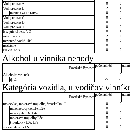
0
0
Vod. preukaz A
2
1
Vod. preukaz B
0
0
mladší ako 18 rokov
0
0
Vod. preukaz C
0
0
Vod. preukaz D
0
0
Vod. preukaz T
0
-1
Bez príslušného VO
2
2
ostatní vodiči
0
0
nezistené, vodič ušiel
0
0
nezistené
0
0
NEZADANÉ
Alkohol u vinníka nehody
počet nehôd
usmrt
Považská Bystrica
+/-
Alkohol u vin. neh.
1
0
25
50
tj. %
Kategória vozidla, u vodičov vinník
počet nehôd
usmrt
Považská Bystrica
+/-
motocykel, motorová trojkolka, štvorkolka - L
0
0
0
0
malé motocykle L1e, L2e
0
0
motocykle L3e, L4e
0
0
motorové trojkolky L5e
0
0
štvorkolky L6e, L7e
0
0
snežný skúter - LS