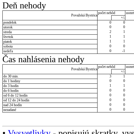
Deň nehody
počet nehôd
usmrt
Považská Bystrica
+/-
pondelok
0
0
0
0
utorok
2
1
streda
1
1
štvrtok
1
1
piatok
0
0
sobota
0
-1
nedeľa
Čas nahlásenia nehody
počet nehôd
usmrt
Považská Bystrica
+/-
do 30 min.
3
1
0
0
do 1 hodiny
1
1
do 3 hodín
0
0
do 6 hodín
0
0
od 6 do 12 hodín
0
0
od 12 do 24 hodín
0
0
nad 24 hodín
0
0
nezadané
•
Vysvetlivky
- popisujú skratky, vys