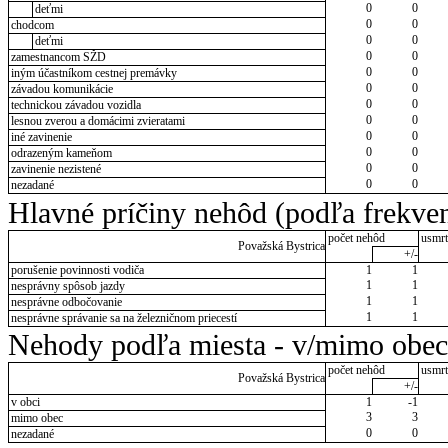
0
0
deťmi
0
0
chodcom
0
0
deťmi
0
0
zamestnancom SŽD
0
0
iným účastníkom cestnej premávky
0
0
závadou komunikácie
0
0
technickou závadou vozidla
0
0
lesnou zverou a domácimi zvieratami
0
0
iné zavinenie
0
0
odrazeným kameňom
0
0
zavinenie nezistené
0
0
nezadané
Hlavné príčiny nehôd (podľa frekven
počet nehôd
usmrt
Považská Bystrica
+/-
porušenie povinnosti vodiča
1
1
1
1
nesprávny spôsob jazdy
1
1
nesprávne odbočovanie
1
1
nesprávne správanie sa na železničnom priecestí
Nehody podľa miesta - v/mimo obec
počet nehôd
usmrt
Považská Bystrica
+/-
v obci
1
-1
3
3
mimo obec
0
0
nezadané