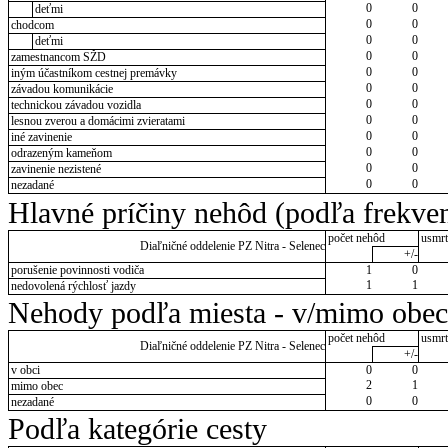
0
0
deťmi
0
0
chodcom
0
0
deťmi
0
0
zamestnancom SŽD
0
0
iným účastníkom cestnej premávky
0
0
závadou komunikácie
0
0
technickou závadou vozidla
0
0
lesnou zverou a domácimi zvieratami
0
0
iné zavinenie
0
0
odrazeným kameňom
0
0
zavinenie nezistené
0
0
nezadané
Hlavné príčiny nehôd (podľa frekven
počet nehôd
usmrt
Diaľničné oddelenie PZ Nitra - Selenec
+/-
porušenie povinnosti vodiča
1
0
1
1
nedovolená rýchlosť jazdy
Nehody podľa miesta - v/mimo obec
počet nehôd
usmrt
Diaľničné oddelenie PZ Nitra - Selenec
+/-
v obci
0
0
2
1
mimo obec
0
0
nezadané
Podľa kategórie cesty