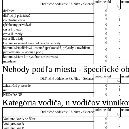
počet nehôd
usmrt
Diaľničné oddelenie PZ Nitra - Selenec
+/-
diaľnica
0
0
0
0
diaľničný privádzač
2
1
rýchlostná cesta
0
0
rýchlostný privádzač
0
0
cesta I. triedy
0
0
cesta II. triedy
0
0
cesta III. triedy
0
0
komunikácia účelová - poľné a lesné cesty
komunikácia účelová - ostatné (parkoviská, príjazdy k továrňam,
0
0
pieskovňam, skladom a pod.)
0
0
komunikácia v km systéme nesledovaná
0
0
nezadané
Nehody podľa miesta - špecifické ob
počet nehôd
usmrt
Diaľničné oddelenie PZ Nitra - Selenec
+/-
železničné priecestie
0
0
2
1
iné
0
0
NEZADANÉ
Kategória vodiča, u vodičov vinník
počet nehôd
usmrt
Diaľničné oddelenie PZ Nitra - Selenec
+/-
Vod. preukaz A do 50cc
0
0
0
0
Vod. preukaz A
0
0
Vod. preukaz B