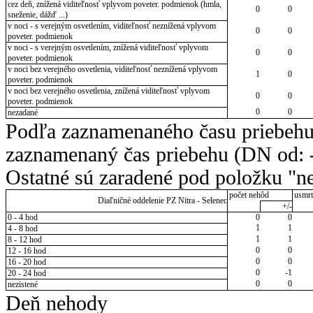
cez deň, znížená viditeľnosť vplyvom poveter. podmienok (hmla,
0
0
sneženie, dážď ...)
v noci - s verejným osvetlením, viditeľnosť neznížená vplyvom
0
0
poveter. podmienok
v noci - s verejným osvetlením, znížená viditeľnosť vplyvom
0
0
poveter. podmienok
v noci bez verejného osvetlenia, viditeľnosť neznížená vplyvom
1
0
poveter. podmienok
v noci bez verejného osvetlenia, znížená viditeľnosť vplyvom
0
0
poveter. podmienok
0
0
nezadané
Podľa zaznamenaného času priebehu
zaznamenaný čas priebehu (DN od: -
Ostatné sú zaradené pod položku "ne
počet nehôd
usmrt
Diaľničné oddelenie PZ Nitra - Selenec
+/-
0 - 4 hod
0
0
1
1
4 - 8 hod
1
1
8 - 12 hod
0
0
12 - 16 hod
0
0
16 - 20 hod
0
-1
20 - 24 hod
0
0
nezistené
Deň nehody