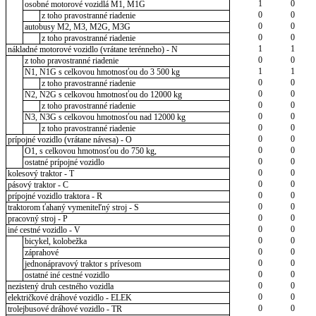
1
0
osobné motorové vozidlá M1, M1G
0
0
z toho pravostranné riadenie
0
0
autobusy M2, M3, M2G, M3G
0
0
z toho pravostranné riadenie
1
1
nákladné motorové vozidlo (vrátane terénneho) - N
0
0
z toho pravostranné riadenie
1
1
N1, N1G s celkovou hmotnosťou do 3 500 kg
0
0
z toho pravostranné riadenie
0
0
N2, N2G s celkovou hmotnosťou do 12000 kg
0
0
z toho pravostranné riadenie
0
0
N3, N3G s celkovou hmotnosťou nad 12000 kg
0
0
z toho pravostranné riadenie
0
0
prípojné vozidlo (vrátane návesa) - O
0
0
O1, s celkovou hmotnosťou do 750 kg,
0
0
ostatné prípojné vozidlo
0
0
kolesový traktor - T
0
0
pásový traktor - C
0
0
prípojné vozidlo traktora - R
0
0
traktorom ťahaný vymeniteľný stroj - S
0
0
pracovný stroj - P
0
0
iné cestné vozidlo - V
0
0
bicykel, kolobežka
0
0
záprahové
0
0
jednonápravový traktor s prívesom
0
0
ostatné iné cestné vozidlo
0
0
nezistený druh cestného vozidla
0
0
električkové dráhové vozidlo - ELEK
0
0
trolejbusové dráhové vozidlo - TR