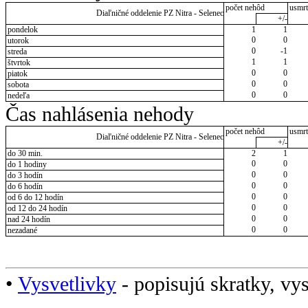
počet nehôd
usmrt
Diaľničné oddelenie PZ Nitra - Selenec
+/-
pondelok
1
1
0
0
utorok
0
-1
streda
1
1
štvrtok
0
0
piatok
0
0
sobota
0
0
nedeľa
Čas nahlásenia nehody
počet nehôd
usmrt
Diaľničné oddelenie PZ Nitra - Selenec
+/-
do 30 min.
2
1
0
0
do 1 hodiny
0
0
do 3 hodín
0
0
do 6 hodín
0
0
od 6 do 12 hodín
0
0
od 12 do 24 hodín
0
0
nad 24 hodín
0
0
nezadané
•
Vysvetlivky
- popisujú skratky, vys