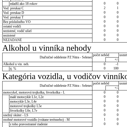
0
0
mladší ako 18 rokov
2
1
Vod. preukaz C
0
0
Vod. preukaz D
0
0
Vod. preukaz T
0
0
Bez príslušného VO
0
0
ostatní vodiči
0
0
nezistené, vodič ušiel
0
0
nezistené
0
0
NEZADANÉ
Alkohol u vinníka nehody
počet nehôd
usmrt
Diaľničné oddelenie PZ Nitra - Selenec
+/-
Alkohol u vin. neh.
0
-1
0
100
tj. %
Kategória vozidla, u vodičov vinník
počet nehôd
usmrt
Diaľničné oddelenie PZ Nitra - Selenec
+/-
motocykel, motorová trojkolka, štvorkolka - L
0
0
0
0
malé motocykle L1e, L2e
0
0
motocykle L3e, L4e
0
0
motorové trojkolky L5e
0
0
štvorkolky L6e, L7e
0
0
snežný skúter - LS
1
0
osobné motorové vozidlo (vrátane terénneho) - M
0
0
z toho pravostranné riadenie