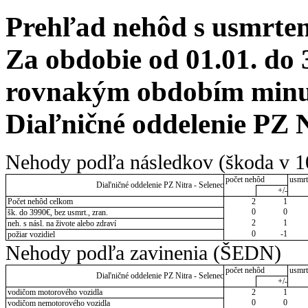
Prehľad nehôd s usmrten
Za obdobie od 01.01. do 
rovnakým obdobím minulé
Diaľničné oddelenie PZ N
Nehody podľa následkov (škoda v 1
počet nehôd
usmrt
Diaľničné oddelenie PZ Nitra - Selenec
+/-
Počet nehôd celkom
2
1
0
0
šk. do 3990€, bez usmrt., zran.
2
1
neh. s násl. na živote alebo zdraví
0
-1
požiar vozidiel
Nehody podľa zavinenia (ŠEDN)
počet nehôd
usmrt
Diaľničné oddelenie PZ Nitra - Selenec
+/-
vodičom motorového vozidla
2
1
0
0
vodičom nemotorového vozidla