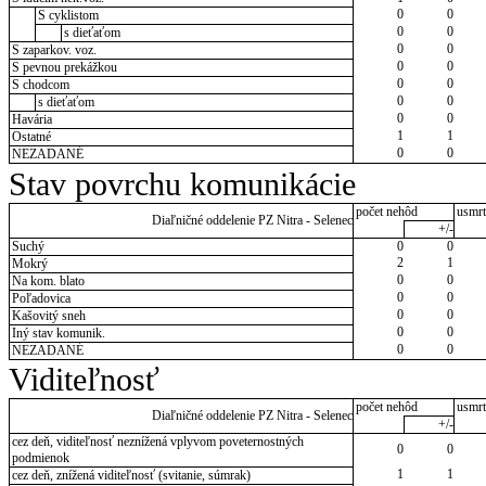
0
0
S cyklistom
0
0
s dieťaťom
0
0
S zaparkov. voz.
0
0
S pevnou prekážkou
0
0
S chodcom
0
0
s dieťaťom
0
0
Havária
1
1
Ostatné
0
0
NEZADANÉ
Stav povrchu komunikácie
počet nehôd
usmrt
Diaľničné oddelenie PZ Nitra - Selenec
+/-
Suchý
0
0
2
1
Mokrý
0
0
Na kom. blato
0
0
Poľadovica
0
0
Kašovitý sneh
0
0
Iný stav komunik.
0
0
NEZADANÉ
Viditeľnosť
počet nehôd
usmrt
Diaľničné oddelenie PZ Nitra - Selenec
+/-
cez deň, viditeľnosť neznížená vplyvom poveternostných
0
0
podmienok
1
1
cez deň, znížená viditeľnosť (svitanie, súmrak)