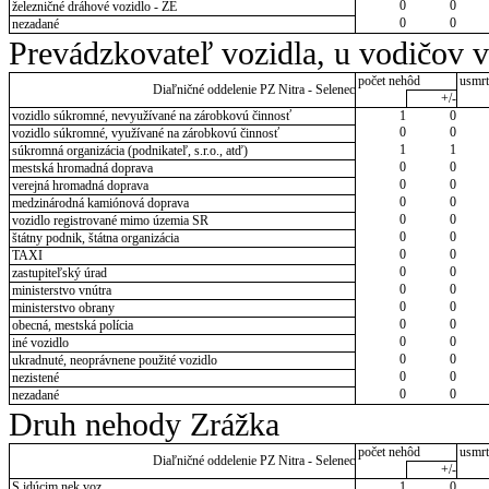
0
0
železničné dráhové vozidlo - ZE
0
0
nezadané
Prevádzkovateľ vozidla, u vodičov 
počet nehôd
usmrt
Diaľničné oddelenie PZ Nitra - Selenec
+/-
vozidlo súkromné, nevyužívané na zárobkovú činnosť
1
0
0
0
vozidlo súkromné, využívané na zárobkovú činnosť
1
1
súkromná organizácia (podnikateľ, s.r.o., atď)
0
0
mestská hromadná doprava
0
0
verejná hromadná doprava
0
0
medzinárodná kamiónová doprava
0
0
vozidlo registrované mimo územia SR
0
0
štátny podnik, štátna organizácia
0
0
TAXI
0
0
zastupiteľský úrad
0
0
ministerstvo vnútra
0
0
ministerstvo obrany
0
0
obecná, mestská polícia
0
0
iné vozidlo
0
0
ukradnuté, neoprávnene použité vozidlo
0
0
nezistené
0
0
nezadané
Druh nehody Zrážka
počet nehôd
usmrt
Diaľničné oddelenie PZ Nitra - Selenec
+/-
S idúcim nek.voz.
1
0