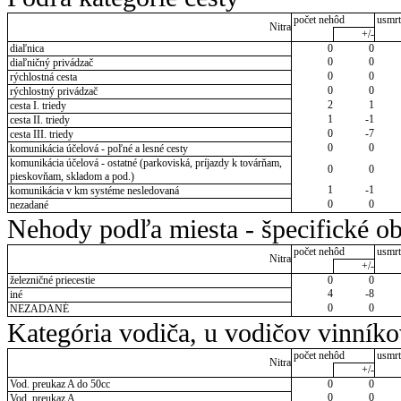
počet nehôd
usmrt
Nitra
+/-
diaľnica
0
0
0
0
diaľničný privádzač
0
0
rýchlostná cesta
0
0
rýchlostný privádzač
2
1
cesta I. triedy
1
-1
cesta II. triedy
0
-7
cesta III. triedy
0
0
komunikácia účelová - poľné a lesné cesty
komunikácia účelová - ostatné (parkoviská, príjazdy k továrňam,
0
0
pieskovňam, skladom a pod.)
1
-1
komunikácia v km systéme nesledovaná
0
0
nezadané
Nehody podľa miesta - špecifické ob
počet nehôd
usmrt
Nitra
+/-
železničné priecestie
0
0
4
-8
iné
0
0
NEZADANÉ
Kategória vodiča, u vodičov vinník
počet nehôd
usmrt
Nitra
+/-
Vod. preukaz A do 50cc
0
0
0
0
Vod. preukaz A