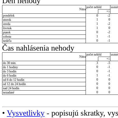
Deň nehody
počet nehôd
usmrt
Nitra
+/-
pondelok
0
-2
1
0
utorok
1
-2
streda
1
0
štvrtok
0
-2
piatok
1
-1
sobota
0
-1
nedeľa
Čas nahlásenia nehody
počet nehôd
usmrt
Nitra
+/-
do 30 min.
3
-5
0
-1
do 1 hodiny
0
-1
do 3 hodín
1
-1
do 6 hodín
0
0
od 6 do 12 hodín
0
0
od 12 do 24 hodín
0
0
nad 24 hodín
0
0
nezadané
•
Vysvetlivky
- popisujú skratky, vys