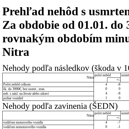
Prehľad nehôd s usmrten
Za obdobie od 01.01. do 
rovnakým obdobím minulé
Nitra
Nehody podľa následkov (škoda v 1
počet nehôd
usmrt
Nitra
+/-
Počet nehôd celkom
4
-8
0
0
šk. do 3990€, bez usmrt., zran.
4
-8
neh. s násl. na živote alebo zdraví
1
0
požiar vozidiel
Nehody podľa zavinenia (ŠEDN)
počet nehôd
usmrt
Nitra
+/-
vodičom motorového vozidla
4
-7
0
-1
vodičom nemotorového vozidla