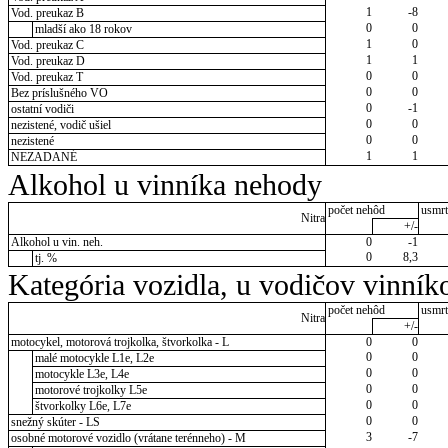
1
-8
Vod. preukaz B
0
0
mladší ako 18 rokov
1
0
Vod. preukaz C
1
1
Vod. preukaz D
0
0
Vod. preukaz T
0
0
Bez príslušného VO
0
-1
ostatní vodiči
0
0
nezistené, vodič ušiel
0
0
nezistené
1
1
NEZADANÉ
Alkohol u vinníka nehody
počet nehôd
usmrt
Nitra
+/-
Alkohol u vin. neh.
0
-1
0
8,3
tj. %
Kategória vozidla, u vodičov vinník
počet nehôd
usmrt
Nitra
+/-
motocykel, motorová trojkolka, štvorkolka - L
0
0
0
0
malé motocykle L1e, L2e
0
0
motocykle L3e, L4e
0
0
motorové trojkolky L5e
0
0
štvorkolky L6e, L7e
0
0
snežný skúter - LS
3
-7
osobné motorové vozidlo (vrátane terénneho) - M