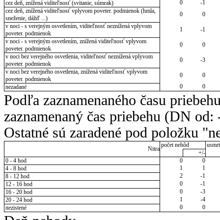
0
-1
cez deň, znížená viditeľnosť (svitanie, súmrak)
cez deň, znížená viditeľnosť vplyvom poveter. podmienok (hmla,
0
0
sneženie, dážď ...)
v noci - s verejným osvetlením, viditeľnosť neznížená vplyvom
1
-1
poveter. podmienok
v noci - s verejným osvetlením, znížená viditeľnosť vplyvom
0
0
poveter. podmienok
v noci bez verejného osvetlenia, viditeľnosť neznížená vplyvom
0
-3
poveter. podmienok
v noci bez verejného osvetlenia, znížená viditeľnosť vplyvom
0
0
poveter. podmienok
0
0
nezadané
Podľa zaznamenaného času priebehu
zaznamenaný čas priebehu (DN od: -
Ostatné sú zaradené pod položku "ne
počet nehôd
usmrt
Nitra
+/-
0 - 4 hod
0
0
1
1
4 - 8 hod
2
-1
8 - 12 hod
0
-1
12 - 16 hod
0
-3
16 - 20 hod
1
-4
20 - 24 hod
0
0
nezistené