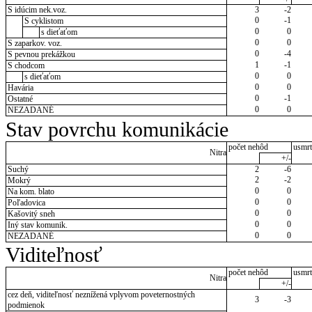
S idúcim nek.voz.
3
-2
0
-1
S cyklistom
0
0
s dieťaťom
0
0
S zaparkov. voz.
0
-4
S pevnou prekážkou
1
-1
S chodcom
0
0
s dieťaťom
0
0
Havária
0
-1
Ostatné
0
0
NEZADANÉ
Stav povrchu komunikácie
počet nehôd
usmrt
Nitra
+/-
Suchý
2
-6
2
-2
Mokrý
0
0
Na kom. blato
0
0
Poľadovica
0
0
Kašovitý sneh
0
0
Iný stav komunik.
0
0
NEZADANÉ
Viditeľnosť
počet nehôd
usmrt
Nitra
+/-
cez deň, viditeľnosť neznížená vplyvom poveternostných
3
-3
podmienok