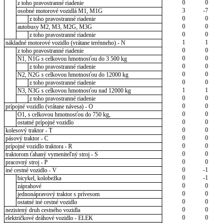
0
0
z toho pravostranné riadenie
3
-7
osobné motorové vozidlá M1, M1G
0
0
z toho pravostranné riadenie
0
0
autobusy M2, M3, M2G, M3G
0
0
z toho pravostranné riadenie
1
1
nákladné motorové vozidlo (vrátane terénneho) - N
0
0
z toho pravostranné riadenie
0
0
N1, N1G s celkovou hmotnosťou do 3 500 kg
0
0
z toho pravostranné riadenie
0
0
N2, N2G s celkovou hmotnosťou do 12000 kg
0
0
z toho pravostranné riadenie
1
1
N3, N3G s celkovou hmotnosťou nad 12000 kg
0
0
z toho pravostranné riadenie
0
0
prípojné vozidlo (vrátane návesa) - O
0
0
O1, s celkovou hmotnosťou do 750 kg,
0
0
ostatné prípojné vozidlo
0
0
kolesový traktor - T
0
0
pásový traktor - C
0
0
prípojné vozidlo traktora - R
0
0
traktorom ťahaný vymeniteľný stroj - S
0
0
pracovný stroj - P
0
-1
iné cestné vozidlo - V
0
-1
bicykel, kolobežka
0
0
záprahové
0
0
jednonápravový traktor s prívesom
0
0
ostatné iné cestné vozidlo
0
0
nezistený druh cestného vozidla
0
0
električkové dráhové vozidlo - ELEK