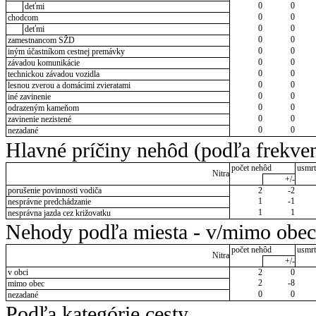
0
0
deťmi
0
0
chodcom
0
0
deťmi
0
0
zamestnancom SŽD
0
0
iným účastníkom cestnej premávky
0
0
závadou komunikácie
0
0
technickou závadou vozidla
0
0
lesnou zverou a domácimi zvieratami
0
0
iné zavinenie
0
0
odrazeným kameňom
0
0
zavinenie nezistené
0
0
nezadané
Hlavné príčiny nehôd (podľa frekven
počet nehôd
usmrt
Nitra
+/-
porušenie povinnosti vodiča
2
-2
1
-1
nesprávne predchádzanie
1
1
nesprávna jazda cez križovatku
Nehody podľa miesta - v/mimo obec
počet nehôd
usmrt
Nitra
+/-
v obci
2
0
2
-8
mimo obec
0
0
nezadané
Podľa kategórie cesty