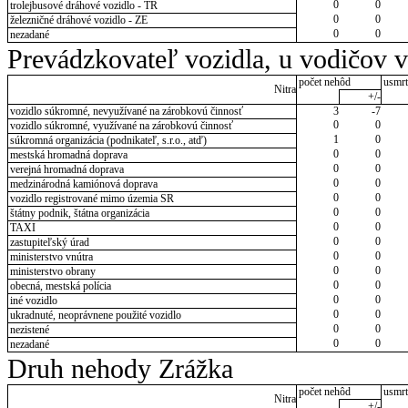
0
0
trolejbusové dráhové vozidlo - TR
0
0
železničné dráhové vozidlo - ZE
0
0
nezadané
Prevádzkovateľ vozidla, u vodičov 
počet nehôd
usmrt
Nitra
+/-
vozidlo súkromné, nevyužívané na zárobkovú činnosť
3
-7
0
0
vozidlo súkromné, využívané na zárobkovú činnosť
1
0
súkromná organizácia (podnikateľ, s.r.o., atď)
0
0
mestská hromadná doprava
0
0
verejná hromadná doprava
0
0
medzinárodná kamiónová doprava
0
0
vozidlo registrované mimo územia SR
0
0
štátny podnik, štátna organizácia
0
0
TAXI
0
0
zastupiteľský úrad
0
0
ministerstvo vnútra
0
0
ministerstvo obrany
0
0
obecná, mestská polícia
0
0
iné vozidlo
0
0
ukradnuté, neoprávnene použité vozidlo
0
0
nezistené
0
0
nezadané
Druh nehody Zrážka
počet nehôd
usmrt
Nitra
+/-