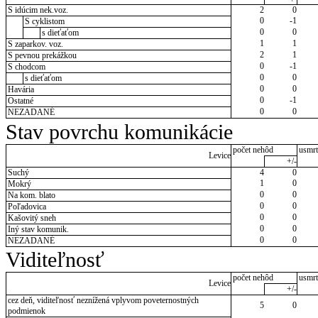
S idúcim nek.voz.
2
0
0
-1
S cyklistom
0
0
s dieťaťom
1
1
S zaparkov. voz.
2
1
S pevnou prekážkou
0
-1
S chodcom
0
0
s dieťaťom
0
0
Havária
0
-1
Ostatné
0
0
NEZADANÉ
Stav povrchu komunikácie
počet nehôd
usmrt
Levice
+/-
Suchý
4
0
1
0
Mokrý
0
0
Na kom. blato
0
0
Poľadovica
0
0
Kašovitý sneh
0
0
Iný stav komunik.
0
0
NEZADANÉ
Viditeľnosť
počet nehôd
usmrt
Levice
+/-
cez deň, viditeľnosť neznížená vplyvom poveternostných
5
0
podmienok