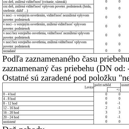
0
0
cez deň, znížená viditeľnosť (svitanie, súmrak)
cez deň, znížená viditeľnosť vplyvom poveter. podmienok (hmla,
0
0
sneženie, dážď ...)
v noci - s verejným osvetlením, viditeľnosť neznížená vplyvom
0
0
poveter. podmienok
v noci - s verejným osvetlením, znížená viditeľnosť vplyvom
0
0
poveter. podmienok
v noci bez verejného osvetlenia, viditeľnosť neznížená vplyvom
0
0
poveter. podmienok
v noci bez verejného osvetlenia, znížená viditeľnosť vplyvom
0
0
poveter. podmienok
0
0
nezadané
Podľa zaznamenaného času priebehu
zaznamenaný čas priebehu (DN od: -
Ostatné sú zaradené pod položku "ne
počet nehôd
usmrt
Levice
+/-
0 - 4 hod
0
0
0
0
4 - 8 hod
0
-1
8 - 12 hod
2
-1
12 - 16 hod
3
3
16 - 20 hod
0
-1
20 - 24 hod
0
0
nezistené