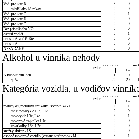
3
0
Vod. preukaz B
0
0
mladší ako 18 rokov
0
-1
Vod. preukaz C
0
0
Vod. preukaz D
0
0
Vod. preukaz T
0
0
Bez príslušného VO
0
-1
ostatní vodiči
0
0
nezistené, vodič ušiel
0
0
nezistené
0
0
NEZADANÉ
Alkohol u vinníka nehody
počet nehôd
usmrt
Levice
+/-
Alkohol u vin. neh.
1
0
20
20
tj. %
Kategória vozidla, u vodičov vinník
počet nehôd
usmrt
Levice
+/-
motocykel, motorová trojkolka, štvorkolka - L
2
1
0
0
malé motocykle L1e, L2e
2
1
motocykle L3e, L4e
0
0
motorové trojkolky L5e
0
0
štvorkolky L6e, L7e
0
0
snežný skúter - LS
3
-1
osobné motorové vozidlo (vrátane terénneho) - M