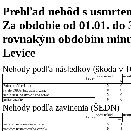
Prehľad nehôd s usmrten
Za obdobie od 01.01. do 
rovnakým obdobím minulé
Levice
Nehody podľa následkov (škoda v 1
počet nehôd
usmrt
Levice
+/-
Počet nehôd celkom
5
0
0
0
šk. do 3990€, bez usmrt., zran.
5
0
neh. s násl. na živote alebo zdraví
0
0
požiar vozidiel
Nehody podľa zavinenia (ŠEDN)
počet nehôd
usmrt
Levice
+/-
vodičom motorového vozidla
5
1
0
-1
vodičom nemotorového vozidla