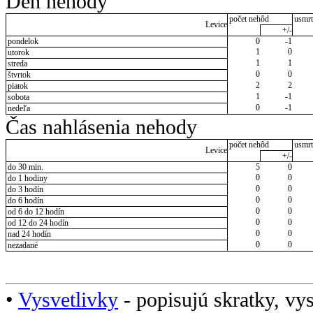
Deň nehody
počet nehôd
usmrt
Levice
+/-
pondelok
0
-1
1
0
utorok
1
1
streda
0
0
štvrtok
2
2
piatok
1
-1
sobota
0
-1
nedeľa
Čas nahlásenia nehody
počet nehôd
usmrt
Levice
+/-
do 30 min.
5
0
0
0
do 1 hodiny
0
0
do 3 hodín
0
0
do 6 hodín
0
0
od 6 do 12 hodín
0
0
od 12 do 24 hodín
0
0
nad 24 hodín
0
0
nezadané
•
Vysvetlivky
- popisujú skratky, vys