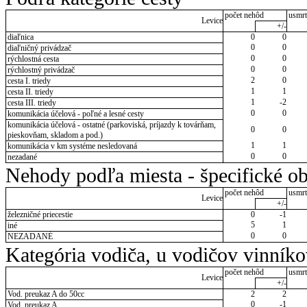
počet nehôd
usmrt
Levice
+/-
diaľnica
0
0
0
0
diaľničný privádzač
0
0
rýchlostná cesta
0
0
rýchlostný privádzač
2
0
cesta I. triedy
1
1
cesta II. triedy
1
-2
cesta III. triedy
0
0
komunikácia účelová - poľné a lesné cesty
komunikácia účelová - ostatné (parkoviská, príjazdy k továrňam,
0
0
pieskovňam, skladom a pod.)
1
1
komunikácia v km systéme nesledovaná
0
0
nezadané
Nehody podľa miesta - špecifické ob
počet nehôd
usmrt
Levice
+/-
železničné priecestie
0
-1
5
1
iné
0
0
NEZADANÉ
Kategória vodiča, u vodičov vinník
počet nehôd
usmrt
Levice
+/-
Vod. preukaz A do 50cc
2
2
0
-1
Vod. preukaz A