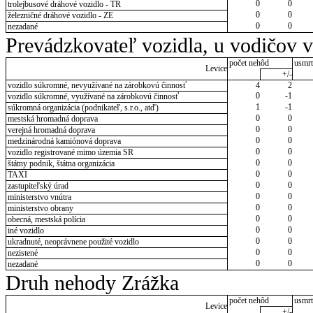
0
0
trolejbusové dráhové vozidlo - TR
0
0
železničné dráhové vozidlo - ZE
0
0
nezadané
Prevádzkovateľ vozidla, u vodičov 
počet nehôd
usmrt
Levice
+/-
vozidlo súkromné, nevyužívané na zárobkovú činnosť
4
2
0
-1
vozidlo súkromné, využívané na zárobkovú činnosť
1
-1
súkromná organizácia (podnikateľ, s.r.o., atď)
0
0
mestská hromadná doprava
0
0
verejná hromadná doprava
0
0
medzinárodná kamiónová doprava
0
0
vozidlo registrované mimo územia SR
0
0
štátny podnik, štátna organizácia
0
0
TAXI
0
0
zastupiteľský úrad
0
0
ministerstvo vnútra
0
0
ministerstvo obrany
0
0
obecná, mestská polícia
0
0
iné vozidlo
0
0
ukradnuté, neoprávnene použité vozidlo
0
0
nezistené
0
0
nezadané
Druh nehody Zrážka
počet nehôd
usmrt
Levice
+/-