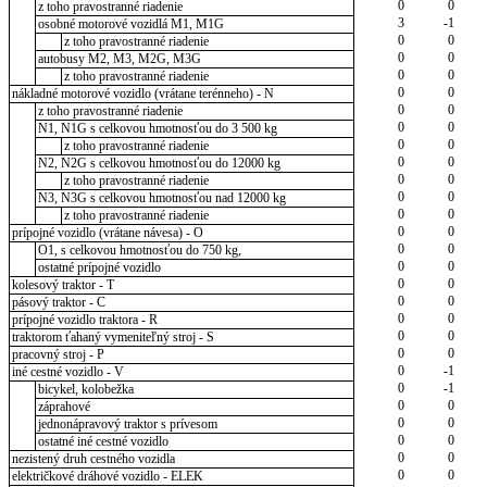
0
0
z toho pravostranné riadenie
3
-1
osobné motorové vozidlá M1, M1G
0
0
z toho pravostranné riadenie
0
0
autobusy M2, M3, M2G, M3G
0
0
z toho pravostranné riadenie
0
0
nákladné motorové vozidlo (vrátane terénneho) - N
0
0
z toho pravostranné riadenie
0
0
N1, N1G s celkovou hmotnosťou do 3 500 kg
0
0
z toho pravostranné riadenie
0
0
N2, N2G s celkovou hmotnosťou do 12000 kg
0
0
z toho pravostranné riadenie
0
0
N3, N3G s celkovou hmotnosťou nad 12000 kg
0
0
z toho pravostranné riadenie
0
0
prípojné vozidlo (vrátane návesa) - O
0
0
O1, s celkovou hmotnosťou do 750 kg,
0
0
ostatné prípojné vozidlo
0
0
kolesový traktor - T
0
0
pásový traktor - C
0
0
prípojné vozidlo traktora - R
0
0
traktorom ťahaný vymeniteľný stroj - S
0
0
pracovný stroj - P
0
-1
iné cestné vozidlo - V
0
-1
bicykel, kolobežka
0
0
záprahové
0
0
jednonápravový traktor s prívesom
0
0
ostatné iné cestné vozidlo
0
0
nezistený druh cestného vozidla
0
0
električkové dráhové vozidlo - ELEK