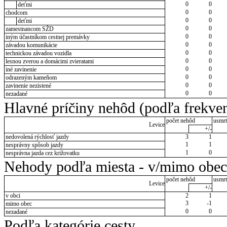
0
0
deťmi
0
0
chodcom
0
0
deťmi
0
0
zamestnancom SŽD
0
0
iným účastníkom cestnej premávky
0
0
závadou komunikácie
0
0
technickou závadou vozidla
0
0
lesnou zverou a domácimi zvieratami
0
0
iné zavinenie
0
0
odrazeným kameňom
0
0
zavinenie nezistené
0
0
nezadané
Hlavné príčiny nehôd (podľa frekven
počet nehôd
usmrt
Levice
+/-
nedovolená rýchlosť jazdy
3
1
1
1
nesprávny spôsob jazdy
1
0
nesprávna jazda cez križovatku
Nehody podľa miesta - v/mimo obec
počet nehôd
usmrt
Levice
+/-
v obci
2
1
3
-1
mimo obec
0
0
nezadané
Podľa kategórie cesty