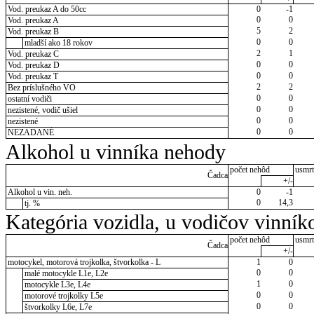
Vod. preukaz A do 50cc
0
-1
0
0
Vod. preukaz A
5
2
Vod. preukaz B
0
0
mladší ako 18 rokov
2
1
Vod. preukaz C
0
0
Vod. preukaz D
0
0
Vod. preukaz T
2
2
Bez príslušného VO
0
0
ostatní vodiči
0
0
nezistené, vodič ušiel
0
0
nezistené
0
0
NEZADANÉ
Alkohol u vinníka nehody
počet nehôd
usmrt
Čadca
+/-
Alkohol u vin. neh.
0
-1
0
14,3
tj. %
Kategória vozidla, u vodičov vinník
počet nehôd
usmrt
Čadca
+/-
motocykel, motorová trojkolka, štvorkolka - L
1
0
0
0
malé motocykle L1e, L2e
1
0
motocykle L3e, L4e
0
0
motorové trojkolky L5e
0
0
štvorkolky L6e, L7e