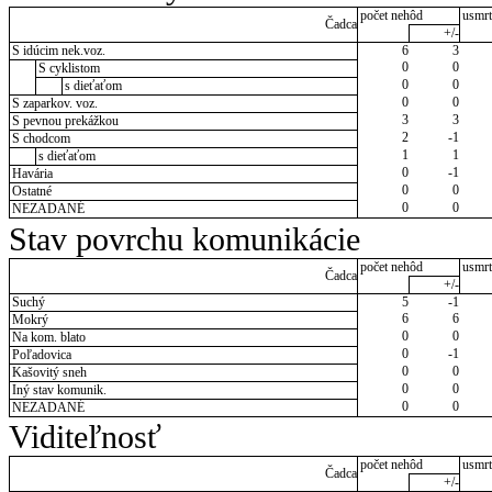
počet nehôd
usmrt
Čadca
+/-
S idúcim nek.voz.
6
3
0
0
S cyklistom
0
0
s dieťaťom
0
0
S zaparkov. voz.
3
3
S pevnou prekážkou
2
-1
S chodcom
1
1
s dieťaťom
0
-1
Havária
0
0
Ostatné
0
0
NEZADANÉ
Stav povrchu komunikácie
počet nehôd
usmrt
Čadca
+/-
Suchý
5
-1
6
6
Mokrý
0
0
Na kom. blato
0
-1
Poľadovica
0
0
Kašovitý sneh
0
0
Iný stav komunik.
0
0
NEZADANÉ
Viditeľnosť
počet nehôd
usmrt
Čadca
+/-