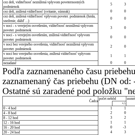
cez deň, viditeľnosť neznížená vplyvom poveternostných
5
3
podmienok
0
0
cez deň, znížená viditeľnosť (svitanie, súmrak)
cez deň, znížená viditeľnosť vplyvom poveter. podmienok (hmla,
0
0
sneženie, dážď ...)
v noci - s verejným osvetlením, viditeľnosť neznížená vplyvom
3
0
poveter. podmienok
v noci - s verejným osvetlením, znížená viditeľnosť vplyvom
0
0
poveter. podmienok
v noci bez verejného osvetlenia, viditeľnosť neznížená vplyvom
2
0
poveter. podmienok
v noci bez verejného osvetlenia, znížená viditeľnosť vplyvom
1
1
poveter. podmienok
0
0
nezadané
Podľa zaznamenaného času priebehu
zaznamenaný čas priebehu (DN od: -
Ostatné sú zaradené pod položku "ne
počet nehôd
usmrt
Čadca
+/-
0 - 4 hod
1
1
2
0
4 - 8 hod
3
2
8 - 12 hod
1
1
12 - 16 hod
0
-3
16 - 20 hod
4
3
20 - 24 hod