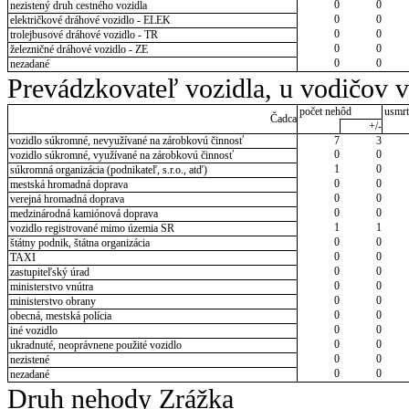
0
0
nezistený druh cestného vozidla
0
0
električkové dráhové vozidlo - ELEK
0
0
trolejbusové dráhové vozidlo - TR
0
0
železničné dráhové vozidlo - ZE
0
0
nezadané
Prevádzkovateľ vozidla, u vodičov 
počet nehôd
usmrt
Čadca
+/-
vozidlo súkromné, nevyužívané na zárobkovú činnosť
7
3
0
0
vozidlo súkromné, využívané na zárobkovú činnosť
1
0
súkromná organizácia (podnikateľ, s.r.o., atď)
0
0
mestská hromadná doprava
0
0
verejná hromadná doprava
0
0
medzinárodná kamiónová doprava
1
1
vozidlo registrované mimo územia SR
0
0
štátny podnik, štátna organizácia
0
0
TAXI
0
0
zastupiteľský úrad
0
0
ministerstvo vnútra
0
0
ministerstvo obrany
0
0
obecná, mestská polícia
0
0
iné vozidlo
0
0
ukradnuté, neoprávnene použité vozidlo
0
0
nezistené
0
0
nezadané
Druh nehody Zrážka