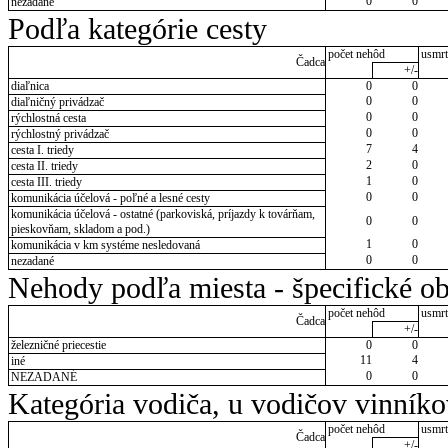
0
0
nezadané
Podľa kategórie cesty
počet nehôd
usmrt
Čadca
+/-
diaľnica
0
0
0
0
diaľničný privádzač
0
0
rýchlostná cesta
0
0
rýchlostný privádzač
7
4
cesta I. triedy
2
0
cesta II. triedy
1
0
cesta III. triedy
0
0
komunikácia účelová - poľné a lesné cesty
komunikácia účelová - ostatné (parkoviská, príjazdy k továrňam,
0
0
pieskovňam, skladom a pod.)
1
0
komunikácia v km systéme nesledovaná
0
0
nezadané
Nehody podľa miesta - špecifické ob
počet nehôd
usmrt
Čadca
+/-
železničné priecestie
0
0
11
4
iné
0
0
NEZADANÉ
Kategória vodiča, u vodičov vinník
počet nehôd
usmrt
Čadca
+/-