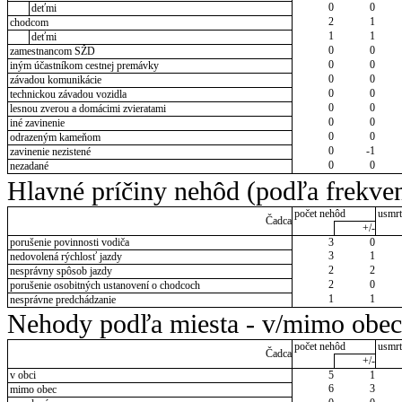
0
0
deťmi
2
1
chodcom
1
1
deťmi
0
0
zamestnancom SŽD
0
0
iným účastníkom cestnej premávky
0
0
závadou komunikácie
0
0
technickou závadou vozidla
0
0
lesnou zverou a domácimi zvieratami
0
0
iné zavinenie
0
0
odrazeným kameňom
0
-1
zavinenie nezistené
0
0
nezadané
Hlavné príčiny nehôd (podľa frekven
počet nehôd
usmrt
Čadca
+/-
porušenie povinnosti vodiča
3
0
3
1
nedovolená rýchlosť jazdy
2
2
nesprávny spôsob jazdy
2
0
porušenie osobitných ustanovení o chodcoch
1
1
nesprávne predchádzanie
Nehody podľa miesta - v/mimo obec
počet nehôd
usmrt
Čadca
+/-
v obci
5
1
6
3
mimo obec