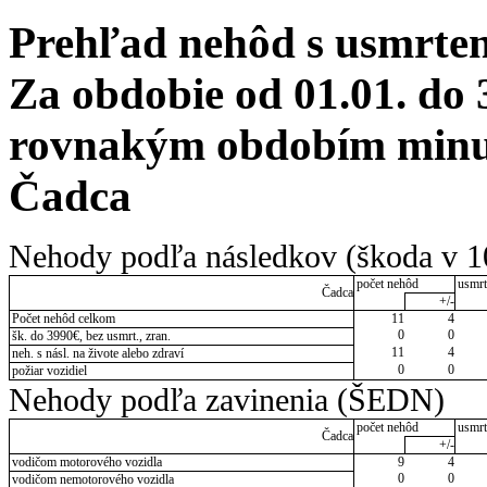
Prehľad nehôd s usmrten
Za obdobie od 01.01. do 
rovnakým obdobím minulé
Čadca
Nehody podľa následkov (škoda v 1
počet nehôd
usmrt
Čadca
+/-
Počet nehôd celkom
11
4
0
0
šk. do 3990€, bez usmrt., zran.
11
4
neh. s násl. na živote alebo zdraví
0
0
požiar vozidiel
Nehody podľa zavinenia (ŠEDN)
počet nehôd
usmrt
Čadca
+/-
vodičom motorového vozidla
9
4
0
0
vodičom nemotorového vozidla