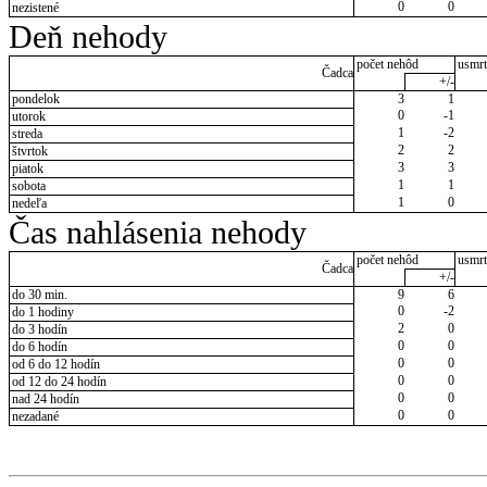
0
0
nezistené
Deň nehody
počet nehôd
usmrt
Čadca
+/-
pondelok
3
1
0
-1
utorok
1
-2
streda
2
2
štvrtok
3
3
piatok
1
1
sobota
1
0
nedeľa
Čas nahlásenia nehody
počet nehôd
usmrt
Čadca
+/-
do 30 min.
9
6
0
-2
do 1 hodiny
2
0
do 3 hodín
0
0
do 6 hodín
0
0
od 6 do 12 hodín
0
0
od 12 do 24 hodín
0
0
nad 24 hodín
0
0
nezadané