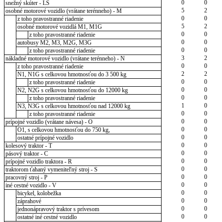
0
0
snežný skúter - LS
5
2
osobné motorové vozidlo (vrátane terénneho) - M
0
0
z toho pravostranné riadenie
5
2
osobné motorové vozidlá M1, M1G
0
0
z toho pravostranné riadenie
0
0
autobusy M2, M3, M2G, M3G
0
0
z toho pravostranné riadenie
3
2
nákladné motorové vozidlo (vrátane terénneho) - N
0
0
z toho pravostranné riadenie
2
2
N1, N1G s celkovou hmotnosťou do 3 500 kg
0
0
z toho pravostranné riadenie
0
0
N2, N2G s celkovou hmotnosťou do 12000 kg
0
0
z toho pravostranné riadenie
1
0
N3, N3G s celkovou hmotnosťou nad 12000 kg
0
0
z toho pravostranné riadenie
0
0
prípojné vozidlo (vrátane návesa) - O
0
0
O1, s celkovou hmotnosťou do 750 kg,
0
0
ostatné prípojné vozidlo
0
0
kolesový traktor - T
0
0
pásový traktor - C
0
0
prípojné vozidlo traktora - R
0
0
traktorom ťahaný vymeniteľný stroj - S
0
0
pracovný stroj - P
0
0
iné cestné vozidlo - V
0
0
bicykel, kolobežka
0
0
záprahové
0
0
jednonápravový traktor s prívesom
0
0
ostatné iné cestné vozidlo