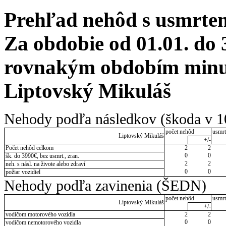
Prehľad nehôd s usmrten
Za obdobie od 01.01. do 
rovnakým obdobím minulé
Liptovský Mikuláš
Nehody podľa následkov (škoda v 1
počet nehôd
usmrt
Liptovský Mikuláš
+/-
Počet nehôd celkom
2
2
0
0
šk. do 3990€, bez usmrt., zran.
2
2
neh. s násl. na živote alebo zdraví
0
0
požiar vozidiel
Nehody podľa zavinenia (ŠEDN)
počet nehôd
usmrt
Liptovský Mikuláš
+/-
vodičom motorového vozidla
2
2
0
0
vodičom nemotorového vozidla