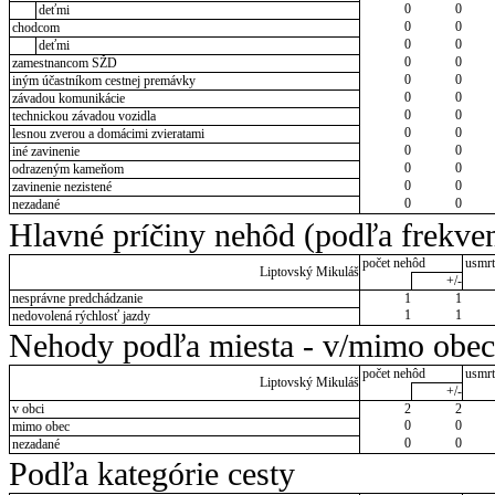
0
0
deťmi
0
0
chodcom
0
0
deťmi
0
0
zamestnancom SŽD
0
0
iným účastníkom cestnej premávky
0
0
závadou komunikácie
0
0
technickou závadou vozidla
0
0
lesnou zverou a domácimi zvieratami
0
0
iné zavinenie
0
0
odrazeným kameňom
0
0
zavinenie nezistené
0
0
nezadané
Hlavné príčiny nehôd (podľa frekven
počet nehôd
usmrt
Liptovský Mikuláš
+/-
nesprávne predchádzanie
1
1
1
1
nedovolená rýchlosť jazdy
Nehody podľa miesta - v/mimo obec
počet nehôd
usmrt
Liptovský Mikuláš
+/-
v obci
2
2
0
0
mimo obec
0
0
nezadané
Podľa kategórie cesty