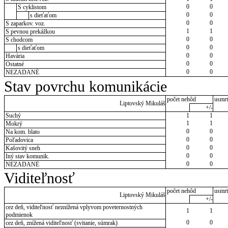
0
0
S cyklistom
0
0
s dieťaťom
0
0
S zaparkov. voz.
1
1
S pevnou prekážkou
0
0
S chodcom
0
0
s dieťaťom
0
0
Havária
0
0
Ostatné
0
0
NEZADANÉ
Stav povrchu komunikácie
počet nehôd
usmrt
Liptovský Mikuláš
+/-
Suchý
1
1
1
1
Mokrý
0
0
Na kom. blato
0
0
Poľadovica
0
0
Kašovitý sneh
0
0
Iný stav komunik.
0
0
NEZADANÉ
Viditeľnosť
počet nehôd
usmrt
Liptovský Mikuláš
+/-
cez deň, viditeľnosť neznížená vplyvom poveternostných
1
1
podmienok
0
0
cez deň, znížená viditeľnosť (svitanie, súmrak)