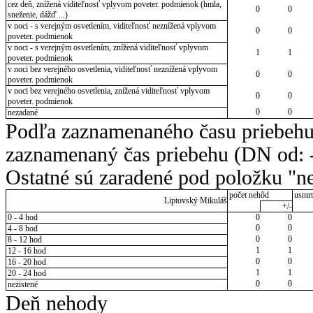
cez deň, znížená viditeľnosť vplyvom poveter. podmienok (hmla,
0
0
sneženie, dážď ...)
v noci - s verejným osvetlením, viditeľnosť neznížená vplyvom
0
0
poveter. podmienok
v noci - s verejným osvetlením, znížená viditeľnosť vplyvom
1
1
poveter. podmienok
v noci bez verejného osvetlenia, viditeľnosť neznížená vplyvom
0
0
poveter. podmienok
v noci bez verejného osvetlenia, znížená viditeľnosť vplyvom
0
0
poveter. podmienok
0
0
nezadané
Podľa zaznamenaného času priebehu
zaznamenaný čas priebehu (DN od: -
Ostatné sú zaradené pod položku "ne
počet nehôd
usmrt
Liptovský Mikuláš
+/-
0 - 4 hod
0
0
0
0
4 - 8 hod
0
0
8 - 12 hod
1
1
12 - 16 hod
0
0
16 - 20 hod
1
1
20 - 24 hod
0
0
nezistené
Deň nehody