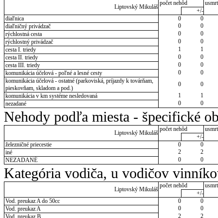
počet nehôd
usmrt
Liptovský Mikuláš
+/-
diaľnica
0
0
0
0
diaľničný privádzač
0
0
rýchlostná cesta
0
0
rýchlostný privádzač
1
1
cesta I. triedy
0
0
cesta II. triedy
0
0
cesta III. triedy
0
0
komunikácia účelová - poľné a lesné cesty
komunikácia účelová - ostatné (parkoviská, príjazdy k továrňam,
0
0
pieskovňam, skladom a pod.)
1
1
komunikácia v km systéme nesledovaná
0
0
nezadané
Nehody podľa miesta - špecifické ob
počet nehôd
usmrt
Liptovský Mikuláš
+/-
železničné priecestie
0
0
2
2
iné
0
0
NEZADANÉ
Kategória vodiča, u vodičov vinník
počet nehôd
usmrt
Liptovský Mikuláš
+/-
Vod. preukaz A do 50cc
0
0
0
0
Vod. preukaz A
2
2
Vod. preukaz B