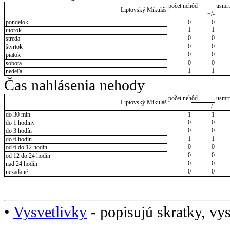
počet nehôd
usmrt
Liptovský Mikuláš
+/-
pondelok
0
0
1
1
utorok
0
0
streda
0
0
štvrtok
0
0
piatok
0
0
sobota
1
1
nedeľa
Čas nahlásenia nehody
počet nehôd
usmrt
Liptovský Mikuláš
+/-
do 30 min.
1
1
0
0
do 1 hodiny
0
0
do 3 hodín
1
1
do 6 hodín
0
0
od 6 do 12 hodín
0
0
od 12 do 24 hodín
0
0
nad 24 hodín
0
0
nezadané
•
Vysvetlivky
- popisujú skratky, vys