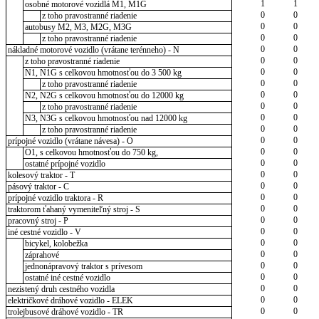
1
1
osobné motorové vozidlá M1, M1G
0
0
z toho pravostranné riadenie
0
0
autobusy M2, M3, M2G, M3G
0
0
z toho pravostranné riadenie
0
0
nákladné motorové vozidlo (vrátane terénneho) - N
0
0
z toho pravostranné riadenie
0
0
N1, N1G s celkovou hmotnosťou do 3 500 kg
0
0
z toho pravostranné riadenie
0
0
N2, N2G s celkovou hmotnosťou do 12000 kg
0
0
z toho pravostranné riadenie
0
0
N3, N3G s celkovou hmotnosťou nad 12000 kg
0
0
z toho pravostranné riadenie
0
0
prípojné vozidlo (vrátane návesa) - O
0
0
O1, s celkovou hmotnosťou do 750 kg,
0
0
ostatné prípojné vozidlo
0
0
kolesový traktor - T
0
0
pásový traktor - C
0
0
prípojné vozidlo traktora - R
0
0
traktorom ťahaný vymeniteľný stroj - S
0
0
pracovný stroj - P
0
0
iné cestné vozidlo - V
0
0
bicykel, kolobežka
0
0
záprahové
0
0
jednonápravový traktor s prívesom
0
0
ostatné iné cestné vozidlo
0
0
nezistený druh cestného vozidla
0
0
električkové dráhové vozidlo - ELEK
0
0
trolejbusové dráhové vozidlo - TR