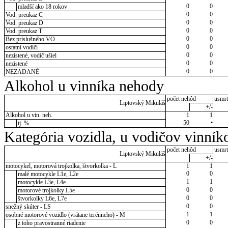
0
0
mladší ako 18 rokov
0
0
Vod. preukaz C
0
0
Vod. preukaz D
0
0
Vod. preukaz T
0
0
Bez príslušného VO
0
0
ostatní vodiči
0
0
nezistené, vodič ušiel
0
0
nezistené
0
0
NEZADANÉ
Alkohol u vinníka nehody
počet nehôd
usmrt
Liptovský Mikuláš
+/-
Alkohol u vin. neh.
1
1
50
•
tj. %
Kategória vozidla, u vodičov vinník
počet nehôd
usmrt
Liptovský Mikuláš
+/-
motocykel, motorová trojkolka, štvorkolka - L
1
1
0
0
malé motocykle L1e, L2e
1
1
motocykle L3e, L4e
0
0
motorové trojkolky L5e
0
0
štvorkolky L6e, L7e
0
0
snežný skúter - LS
1
1
osobné motorové vozidlo (vrátane terénneho) - M
0
0
z toho pravostranné riadenie