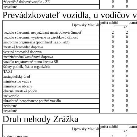
0
0
železničné dráhové vozidlo - ZE
0
0
nezadané
Prevádzkovateľ vozidla, u vodičov 
počet nehôd
usmrt
Liptovský Mikuláš
+/-
vozidlo súkromné, nevyužívané na zárobkovú činnosť
2
2
0
0
vozidlo súkromné, využívané na zárobkovú činnosť
0
0
súkromná organizácia (podnikateľ, s.r.o., atď)
0
0
mestská hromadná doprava
0
0
verejná hromadná doprava
0
0
medzinárodná kamiónová doprava
0
0
vozidlo registrované mimo územia SR
0
0
štátny podnik, štátna organizácia
0
0
TAXI
0
0
zastupiteľský úrad
0
0
ministerstvo vnútra
0
0
ministerstvo obrany
0
0
obecná, mestská polícia
0
0
iné vozidlo
0
0
ukradnuté, neoprávnene použité vozidlo
0
0
nezistené
0
0
nezadané
Druh nehody Zrážka
počet nehôd
usmrt
Liptovský Mikuláš
+/-
S idúcim nek.voz.
1
1