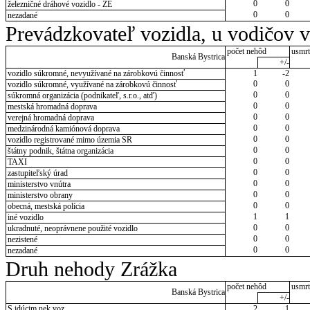
0
0
železničné dráhové vozidlo - ZE
0
0
nezadané
Prevádzkovateľ vozidla, u vodičov 
počet nehôd
usmrt
Banská Bystrica
+/-
vozidlo súkromné, nevyužívané na zárobkovú činnosť
1
-2
0
0
vozidlo súkromné, využívané na zárobkovú činnosť
0
0
súkromná organizácia (podnikateľ, s.r.o., atď)
0
0
mestská hromadná doprava
0
0
verejná hromadná doprava
0
0
medzinárodná kamiónová doprava
0
0
vozidlo registrované mimo územia SR
0
0
štátny podnik, štátna organizácia
0
0
TAXI
0
0
zastupiteľský úrad
0
0
ministerstvo vnútra
0
0
ministerstvo obrany
0
0
obecná, mestská polícia
1
1
iné vozidlo
0
0
ukradnuté, neoprávnene použité vozidlo
0
0
nezistené
0
0
nezadané
Druh nehody Zrážka
počet nehôd
usmrt
Banská Bystrica
+/-
S idúcim nek.voz.
2
1