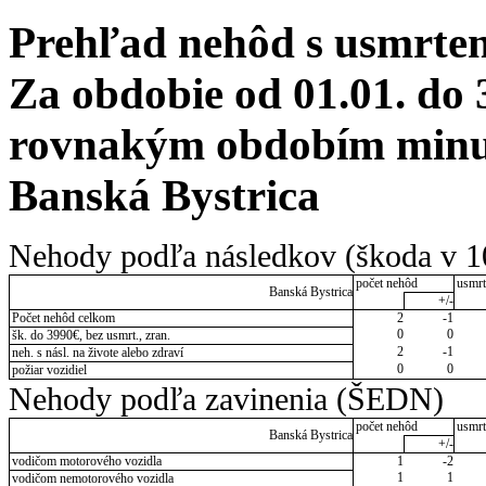
Prehľad nehôd s usmrten
Za obdobie od 01.01. do 
rovnakým obdobím minulé
Banská Bystrica
Nehody podľa následkov (škoda v 1
počet nehôd
usmrt
Banská Bystrica
+/-
Počet nehôd celkom
2
-1
0
0
šk. do 3990€, bez usmrt., zran.
2
-1
neh. s násl. na živote alebo zdraví
0
0
požiar vozidiel
Nehody podľa zavinenia (ŠEDN)
počet nehôd
usmrt
Banská Bystrica
+/-
vodičom motorového vozidla
1
-2
1
1
vodičom nemotorového vozidla