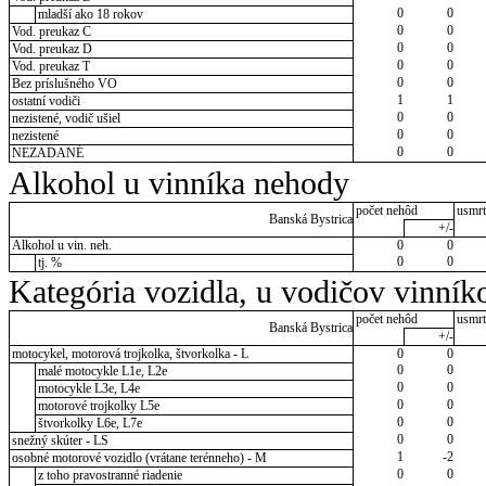
0
0
mladší ako 18 rokov
0
0
Vod. preukaz C
0
0
Vod. preukaz D
0
0
Vod. preukaz T
0
0
Bez príslušného VO
1
1
ostatní vodiči
0
0
nezistené, vodič ušiel
0
0
nezistené
0
0
NEZADANÉ
Alkohol u vinníka nehody
počet nehôd
usmrt
Banská Bystrica
+/-
Alkohol u vin. neh.
0
0
0
0
tj. %
Kategória vozidla, u vodičov vinník
počet nehôd
usmrt
Banská Bystrica
+/-
motocykel, motorová trojkolka, štvorkolka - L
0
0
0
0
malé motocykle L1e, L2e
0
0
motocykle L3e, L4e
0
0
motorové trojkolky L5e
0
0
štvorkolky L6e, L7e
0
0
snežný skúter - LS
1
-2
osobné motorové vozidlo (vrátane terénneho) - M
0
0
z toho pravostranné riadenie