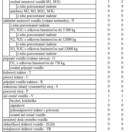
1
-2
osobné motorové vozidlá M1, M1G
0
0
z toho pravostranné riadenie
0
0
autobusy M2, M3, M2G, M3G
0
0
z toho pravostranné riadenie
0
0
nákladné motorové vozidlo (vrátane terénneho) - N
0
0
z toho pravostranné riadenie
0
0
N1, N1G s celkovou hmotnosťou do 3 500 kg
0
0
z toho pravostranné riadenie
0
0
N2, N2G s celkovou hmotnosťou do 12000 kg
0
0
z toho pravostranné riadenie
0
0
N3, N3G s celkovou hmotnosťou nad 12000 kg
0
0
z toho pravostranné riadenie
0
0
prípojné vozidlo (vrátane návesa) - O
0
0
O1, s celkovou hmotnosťou do 750 kg,
0
0
ostatné prípojné vozidlo
0
0
kolesový traktor - T
0
0
pásový traktor - C
0
0
prípojné vozidlo traktora - R
0
0
traktorom ťahaný vymeniteľný stroj - S
0
0
pracovný stroj - P
1
1
iné cestné vozidlo - V
1
1
bicykel, kolobežka
0
0
záprahové
0
0
jednonápravový traktor s prívesom
0
0
ostatné iné cestné vozidlo
0
0
nezistený druh cestného vozidla
0
0
električkové dráhové vozidlo - ELEK
0
0
trolejbusové dráhové vozidlo - TR