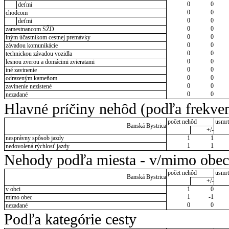
0
0
deťmi
0
0
chodcom
0
0
deťmi
0
0
zamestnancom SŽD
0
0
iným účastníkom cestnej premávky
0
0
závadou komunikácie
0
0
technickou závadou vozidla
0
0
lesnou zverou a domácimi zvieratami
0
0
iné zavinenie
0
0
odrazeným kameňom
0
0
zavinenie nezistené
0
0
nezadané
Hlavné príčiny nehôd (podľa frekven
počet nehôd
usmrt
Banská Bystrica
+/-
nesprávny spôsob jazdy
1
1
1
1
nedovolená rýchlosť jazdy
Nehody podľa miesta - v/mimo obec
počet nehôd
usmrt
Banská Bystrica
+/-
v obci
1
0
1
-1
mimo obec
0
0
nezadané
Podľa kategórie cesty