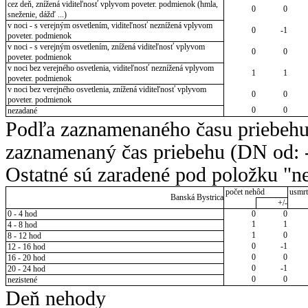
cez deň, znížená viditeľnosť vplyvom poveter. podmienok (hmla,
0
0
sneženie, dážď ...)
v noci - s verejným osvetlením, viditeľnosť neznížená vplyvom
0
-1
poveter. podmienok
v noci - s verejným osvetlením, znížená viditeľnosť vplyvom
0
0
poveter. podmienok
v noci bez verejného osvetlenia, viditeľnosť neznížená vplyvom
1
1
poveter. podmienok
v noci bez verejného osvetlenia, znížená viditeľnosť vplyvom
0
0
poveter. podmienok
0
0
nezadané
Podľa zaznamenaného času priebehu
zaznamenaný čas priebehu (DN od: -
Ostatné sú zaradené pod položku "ne
počet nehôd
usmrt
Banská Bystrica
+/-
0 - 4 hod
0
0
1
1
4 - 8 hod
1
0
8 - 12 hod
0
-1
12 - 16 hod
0
0
16 - 20 hod
0
-1
20 - 24 hod
0
0
nezistené
Deň nehody