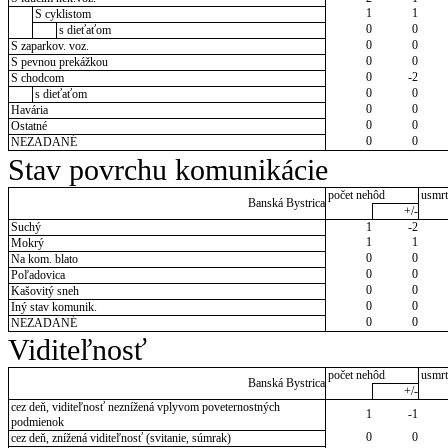
1
1
S cyklistom
0
0
s dieťaťom
0
0
S zaparkov. voz.
0
0
S pevnou prekážkou
0
-2
S chodcom
0
0
s dieťaťom
0
0
Havária
0
0
Ostatné
0
0
NEZADANÉ
Stav povrchu komunikácie
počet nehôd
usmrt
Banská Bystrica
+/-
Suchý
1
-2
1
1
Mokrý
0
0
Na kom. blato
0
0
Poľadovica
0
0
Kašovitý sneh
0
0
Iný stav komunik.
0
0
NEZADANÉ
Viditeľnosť
počet nehôd
usmrt
Banská Bystrica
+/-
cez deň, viditeľnosť neznížená vplyvom poveternostných
1
-1
podmienok
0
0
cez deň, znížená viditeľnosť (svitanie, súmrak)