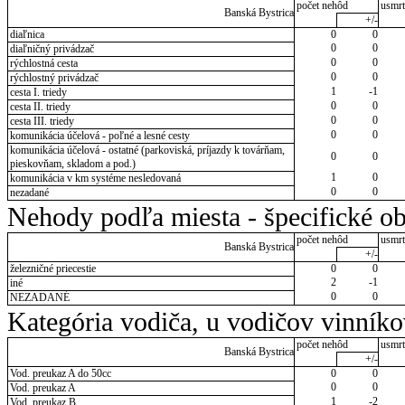
počet nehôd
usmrt
Banská Bystrica
+/-
diaľnica
0
0
0
0
diaľničný privádzač
0
0
rýchlostná cesta
0
0
rýchlostný privádzač
1
-1
cesta I. triedy
0
0
cesta II. triedy
0
0
cesta III. triedy
0
0
komunikácia účelová - poľné a lesné cesty
komunikácia účelová - ostatné (parkoviská, príjazdy k továrňam,
0
0
pieskovňam, skladom a pod.)
1
0
komunikácia v km systéme nesledovaná
0
0
nezadané
Nehody podľa miesta - špecifické ob
počet nehôd
usmrt
Banská Bystrica
+/-
železničné priecestie
0
0
2
-1
iné
0
0
NEZADANÉ
Kategória vodiča, u vodičov vinník
počet nehôd
usmrt
Banská Bystrica
+/-
Vod. preukaz A do 50cc
0
0
0
0
Vod. preukaz A
1
-2
Vod. preukaz B