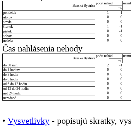
počet nehôd
usmrt
Banská Bystrica
+/-
pondelok
1
1
0
0
utorok
0
0
streda
1
-1
štvrtok
0
-1
piatok
0
0
sobota
0
0
nedeľa
Čas nahlásenia nehody
počet nehôd
usmrt
Banská Bystrica
+/-
do 30 min.
2
-1
0
0
do 1 hodiny
0
0
do 3 hodín
0
0
do 6 hodín
0
0
od 6 do 12 hodín
0
0
od 12 do 24 hodín
0
0
nad 24 hodín
0
0
nezadané
•
Vysvetlivky
- popisujú skratky, vys