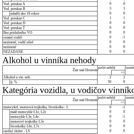
0
0
Vod. preukaz A
3
3
Vod. preukaz B
0
0
mladší ako 18 rokov
1
1
Vod. preukaz C
0
0
Vod. preukaz D
0
0
Vod. preukaz T
0
0
Bez príslušného VO
0
-1
ostatní vodiči
0
0
nezistené, vodič ušiel
0
0
nezistené
0
0
NEZADANÉ
Alkohol u vinníka nehody
počet nehôd
usmrt
Žiar nad Hronom
+/-
Alkohol u vin. neh.
2
2
50
0
tj. %
Kategória vozidla, u vodičov vinník
počet nehôd
usmrt
Žiar nad Hronom
+/-
motocykel, motorová trojkolka, štvorkolka - L
0
-1
0
0
malé motocykle L1e, L2e
0
-1
motocykle L3e, L4e
0
0
motorové trojkolky L5e
0
0
štvorkolky L6e, L7e
0
0
snežný skúter - LS