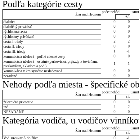
Podľa kategórie cesty
počet nehôd
usmrt
Žiar nad Hronom
+/-
diaľnica
0
0
0
0
diaľničný privádzač
0
0
rýchlostná cesta
0
0
rýchlostný privádzač
2
2
cesta I. triedy
0
0
cesta II. triedy
1
-1
cesta III. triedy
0
0
komunikácia účelová - poľné a lesné cesty
komunikácia účelová - ostatné (parkoviská, príjazdy k továrňam,
1
1
pieskovňam, skladom a pod.)
0
0
komunikácia v km systéme nesledovaná
0
0
nezadané
Nehody podľa miesta - špecifické ob
počet nehôd
usmrt
Žiar nad Hronom
+/-
železničné priecestie
0
0
4
2
iné
0
0
NEZADANÉ
Kategória vodiča, u vodičov vinník
počet nehôd
usmrt
Žiar nad Hronom
+/-
Vod. preukaz A do 50cc
0
-1