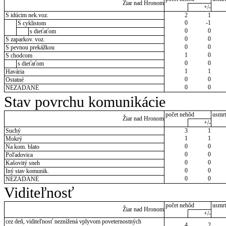
Žiar nad Hronom
+/-
S idúcim nek.voz.
2
1
0
-1
S cyklistom
0
0
s dieťaťom
0
0
S zaparkov. voz.
0
0
S pevnou prekážkou
1
0
S chodcom
0
0
s dieťaťom
1
1
Havária
0
0
Ostatné
0
0
NEZADANÉ
Stav povrchu komunikácie
počet nehôd
usmrt
Žiar nad Hronom
+/-
Suchý
3
1
1
1
Mokrý
0
0
Na kom. blato
0
0
Poľadovica
0
0
Kašovitý sneh
0
0
Iný stav komunik.
0
0
NEZADANÉ
Viditeľnosť
počet nehôd
usmrt
Žiar nad Hronom
+/-
cez deň, viditeľnosť neznížená vplyvom poveternostných
4
2