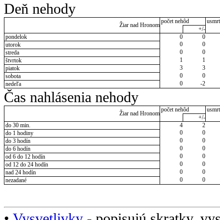
Deň nehody
počet nehôd
usmrt
Žiar nad Hronom
+/-
pondelok
0
0
0
0
utorok
0
0
streda
1
1
štvrtok
3
3
piatok
0
0
sobota
0
-2
nedeľa
Čas nahlásenia nehody
počet nehôd
usmrt
Žiar nad Hronom
+/-
do 30 min.
4
2
0
0
do 1 hodiny
0
0
do 3 hodín
0
0
do 6 hodín
0
0
od 6 do 12 hodín
0
0
od 12 do 24 hodín
0
0
nad 24 hodín
0
0
nezadané
•
Vysvetlivky
- popisujú skratky, vys