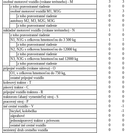
3
3
osobné motorové vozidlo (vrátane terénneho) - M
0
0
z toho pravostranné riadenie
3
3
osobné motorové vozidlá M1, M1G
0
0
z toho pravostranné riadenie
0
0
autobusy M2, M3, M2G, M3G
0
0
z toho pravostranné riadenie
1
1
nákladné motorové vozidlo (vrátane terénneho) - N
0
0
z toho pravostranné riadenie
1
1
N1, N1G s celkovou hmotnosťou do 3 500 kg
0
0
z toho pravostranné riadenie
0
0
N2, N2G s celkovou hmotnosťou do 12000 kg
0
0
z toho pravostranné riadenie
0
0
N3, N3G s celkovou hmotnosťou nad 12000 kg
0
0
z toho pravostranné riadenie
0
0
prípojné vozidlo (vrátane návesa) - O
0
0
O1, s celkovou hmotnosťou do 750 kg,
0
0
ostatné prípojné vozidlo
0
0
kolesový traktor - T
0
0
pásový traktor - C
0
0
prípojné vozidlo traktora - R
0
0
traktorom ťahaný vymeniteľný stroj - S
0
0
pracovný stroj - P
0
-1
iné cestné vozidlo - V
0
-1
bicykel, kolobežka
0
0
záprahové
0
0
jednonápravový traktor s prívesom
0
0
ostatné iné cestné vozidlo
0
0
nezistený druh cestného vozidla