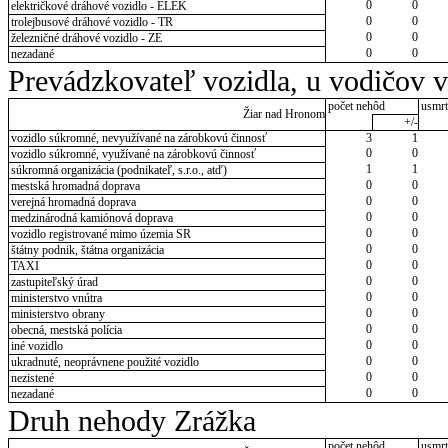
0
0
električkové dráhové vozidlo - ELEK
0
0
trolejbusové dráhové vozidlo - TR
0
0
železničné dráhové vozidlo - ZE
0
0
nezadané
Prevádzkovateľ vozidla, u vodičov 
počet nehôd
usmrt
Žiar nad Hronom
+/-
vozidlo súkromné, nevyužívané na zárobkovú činnosť
3
1
0
0
vozidlo súkromné, využívané na zárobkovú činnosť
1
1
súkromná organizácia (podnikateľ, s.r.o., atď)
0
0
mestská hromadná doprava
0
0
verejná hromadná doprava
0
0
medzinárodná kamiónová doprava
0
0
vozidlo registrované mimo územia SR
0
0
štátny podnik, štátna organizácia
0
0
TAXI
0
0
zastupiteľský úrad
0
0
ministerstvo vnútra
0
0
ministerstvo obrany
0
0
obecná, mestská polícia
0
0
iné vozidlo
0
0
ukradnuté, neoprávnene použité vozidlo
0
0
nezistené
0
0
nezadané
Druh nehody Zrážka
počet nehôd
usmrt