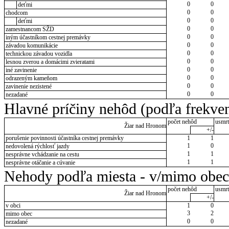
0
0
deťmi
0
0
chodcom
0
0
deťmi
0
0
zamestnancom SŽD
0
0
iným účastníkom cestnej premávky
0
0
závadou komunikácie
0
0
technickou závadou vozidla
0
0
lesnou zverou a domácimi zvieratami
0
0
iné zavinenie
0
0
odrazeným kameňom
0
0
zavinenie nezistené
0
0
nezadané
Hlavné príčiny nehôd (podľa frekven
počet nehôd
usmrt
Žiar nad Hronom
+/-
porušenie povinnosti účastníka cestnej premávky
1
1
1
0
nedovolená rýchlosť jazdy
1
1
nesprávne vchádzanie na cestu
1
1
nesprávne otáčanie a cúvanie
Nehody podľa miesta - v/mimo obec
počet nehôd
usmrt
Žiar nad Hronom
+/-
v obci
1
0
3
2
mimo obec
0
0
nezadané