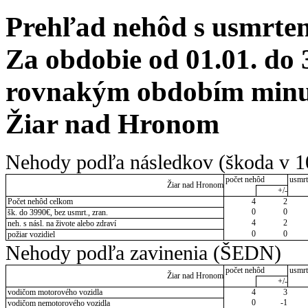
Prehľad nehôd s usmrten
Za obdobie od 01.01. do 
rovnakým obdobím minulé
Žiar nad Hronom
Nehody podľa následkov (škoda v 1
počet nehôd
usmrt
Žiar nad Hronom
+/-
Počet nehôd celkom
4
2
0
0
šk. do 3990€, bez usmrt., zran.
4
2
neh. s násl. na živote alebo zdraví
0
0
požiar vozidiel
Nehody podľa zavinenia (ŠEDN)
počet nehôd
usmrt
Žiar nad Hronom
+/-
vodičom motorového vozidla
4
3
0
-1
vodičom nemotorového vozidla