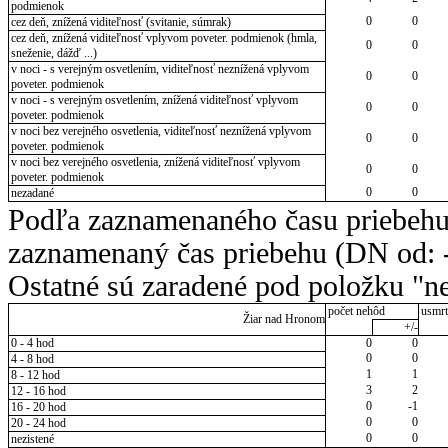
podmienok
0
0
cez deň, znížená viditeľnosť (svitanie, súmrak)
cez deň, znížená viditeľnosť vplyvom poveter. podmienok (hmla,
0
0
sneženie, dážď ...)
v noci - s verejným osvetlením, viditeľnosť neznížená vplyvom
0
0
poveter. podmienok
v noci - s verejným osvetlením, znížená viditeľnosť vplyvom
0
0
poveter. podmienok
v noci bez verejného osvetlenia, viditeľnosť neznížená vplyvom
0
0
poveter. podmienok
v noci bez verejného osvetlenia, znížená viditeľnosť vplyvom
0
0
poveter. podmienok
0
0
nezadané
Podľa zaznamenaného času priebehu
zaznamenaný čas priebehu (DN od: -
Ostatné sú zaradené pod položku "ne
počet nehôd
usmrt
Žiar nad Hronom
+/-
0 - 4 hod
0
0
0
0
4 - 8 hod
1
1
8 - 12 hod
3
2
12 - 16 hod
0
-1
16 - 20 hod
0
0
20 - 24 hod
0
0
nezistené