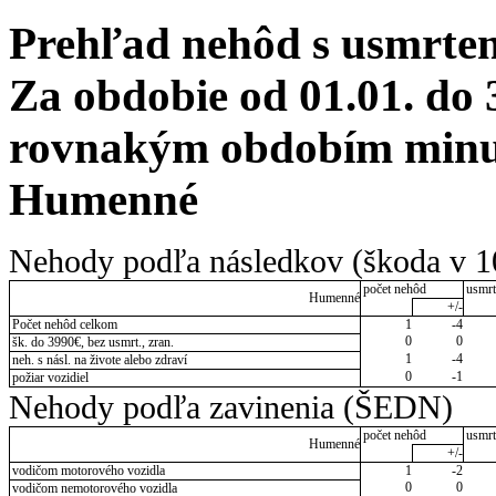
Prehľad nehôd s usmrten
Za obdobie od 01.01. do 
rovnakým obdobím minulé
Humenné
Nehody podľa následkov (škoda v 1
počet nehôd
usmrt
Humenné
+/-
Počet nehôd celkom
1
-4
0
0
šk. do 3990€, bez usmrt., zran.
1
-4
neh. s násl. na živote alebo zdraví
0
-1
požiar vozidiel
Nehody podľa zavinenia (ŠEDN)
počet nehôd
usmrt
Humenné
+/-
vodičom motorového vozidla
1
-2
0
0
vodičom nemotorového vozidla