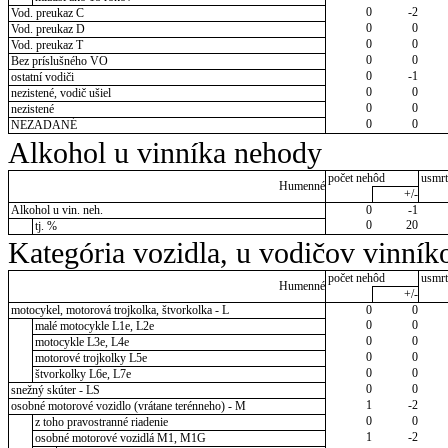
0
-2
Vod. preukaz C
0
0
Vod. preukaz D
0
0
Vod. preukaz T
0
0
Bez príslušného VO
0
-1
ostatní vodiči
0
0
nezistené, vodič ušiel
0
0
nezistené
0
0
NEZADANÉ
Alkohol u vinníka nehody
počet nehôd
usmrt
Humenné
+/-
Alkohol u vin. neh.
0
-1
0
20
tj. %
Kategória vozidla, u vodičov vinník
počet nehôd
usmrt
Humenné
+/-
motocykel, motorová trojkolka, štvorkolka - L
0
0
0
0
malé motocykle L1e, L2e
0
0
motocykle L3e, L4e
0
0
motorové trojkolky L5e
0
0
štvorkolky L6e, L7e
0
0
snežný skúter - LS
1
-2
osobné motorové vozidlo (vrátane terénneho) - M
0
0
z toho pravostranné riadenie
1
-2
osobné motorové vozidlá M1, M1G