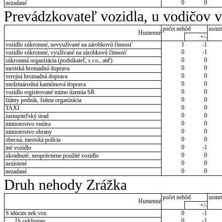
0
0
nezadané
Prevádzkovateľ vozidla, u vodičov 
počet nehôd
usmrt
Humenné
+/-
vozidlo súkromné, nevyužívané na zárobkovú činnosť
1
-1
0
-1
vozidlo súkromné, využívané na zárobkovú činnosť
0
0
súkromná organizácia (podnikateľ, s.r.o., atď)
0
0
mestská hromadná doprava
0
0
verejná hromadná doprava
0
0
medzinárodná kamiónová doprava
0
0
vozidlo registrované mimo územia SR
0
0
štátny podnik, štátna organizácia
0
0
TAXI
0
0
zastupiteľský úrad
0
0
ministerstvo vnútra
0
0
ministerstvo obrany
0
0
obecná, mestská polícia
0
-1
iné vozidlo
0
0
ukradnuté, neoprávnene použité vozidlo
0
0
nezistené
0
0
nezadané
Druh nehody Zrážka
počet nehôd
usmrt
Humenné
+/-
S idúcim nek.voz.
0
-1
0
-1
S cyklistom