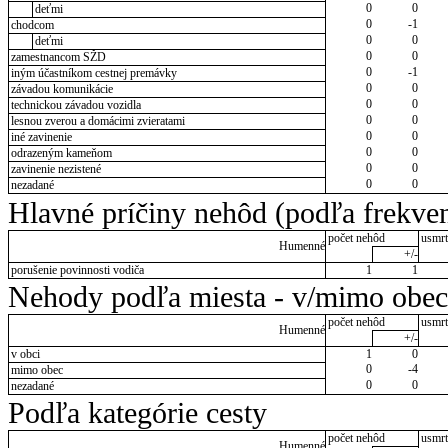
0
0
deťmi
0
-1
chodcom
0
0
deťmi
0
0
zamestnancom SŽD
0
-1
iným účastníkom cestnej premávky
0
0
závadou komunikácie
0
0
technickou závadou vozidla
0
0
lesnou zverou a domácimi zvieratami
0
0
iné zavinenie
0
0
odrazeným kameňom
0
0
zavinenie nezistené
0
0
nezadané
Hlavné príčiny nehôd (podľa frekven
počet nehôd
usmrt
Humenné
+/-
porušenie povinnosti vodiča
1
1
Nehody podľa miesta - v/mimo obec
počet nehôd
usmrt
Humenné
+/-
v obci
1
0
0
-4
mimo obec
0
0
nezadané
Podľa kategórie cesty
počet nehôd
usmrt
Humenné