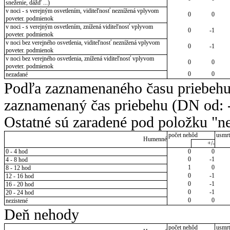
sneženie, dážď ...)
v noci - s verejným osvetlením, viditeľnosť neznížená vplyvom
0
0
poveter. podmienok
v noci - s verejným osvetlením, znížená viditeľnosť vplyvom
0
-1
poveter. podmienok
v noci bez verejného osvetlenia, viditeľnosť neznížená vplyvom
0
-1
poveter. podmienok
v noci bez verejného osvetlenia, znížená viditeľnosť vplyvom
0
0
poveter. podmienok
0
0
nezadané
Podľa zaznamenaného času priebehu
zaznamenaný čas priebehu (DN od: -
Ostatné sú zaradené pod položku "ne
počet nehôd
usmrt
Humenné
+/-
0 - 4 hod
0
0
0
-1
4 - 8 hod
1
0
8 - 12 hod
0
-1
12 - 16 hod
0
-1
16 - 20 hod
0
-1
20 - 24 hod
0
0
nezistené
Deň nehody
počet nehôd
usmrt