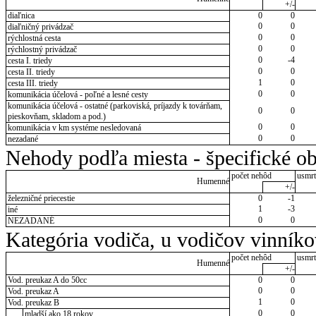
+/-
diaľnica
0
0
0
0
diaľničný privádzač
0
0
rýchlostná cesta
0
0
rýchlostný privádzač
0
-4
cesta I. triedy
0
0
cesta II. triedy
1
0
cesta III. triedy
0
0
komunikácia účelová - poľné a lesné cesty
komunikácia účelová - ostatné (parkoviská, príjazdy k továrňam,
0
0
pieskovňam, skladom a pod.)
0
0
komunikácia v km systéme nesledovaná
0
0
nezadané
Nehody podľa miesta - špecifické ob
počet nehôd
usmrt
Humenné
+/-
železničné priecestie
0
-1
1
-3
iné
0
0
NEZADANÉ
Kategória vodiča, u vodičov vinník
počet nehôd
usmrt
Humenné
+/-
Vod. preukaz A do 50cc
0
0
0
0
Vod. preukaz A
1
0
Vod. preukaz B
0
0
mladší ako 18 rokov