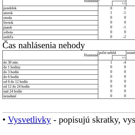
Humenné
+/-
pondelok
0
0
1
-1
utorok
0
0
streda
0
0
štvrtok
0
-1
piatok
0
0
sobota
0
-2
nedeľa
Čas nahlásenia nehody
počet nehôd
usmrt
Humenné
+/-
do 30 min.
1
-4
0
0
do 1 hodiny
0
0
do 3 hodín
0
0
do 6 hodín
0
0
od 6 do 12 hodín
0
0
od 12 do 24 hodín
0
0
nad 24 hodín
0
0
nezadané
•
Vysvetlivky
- popisujú skratky, vys