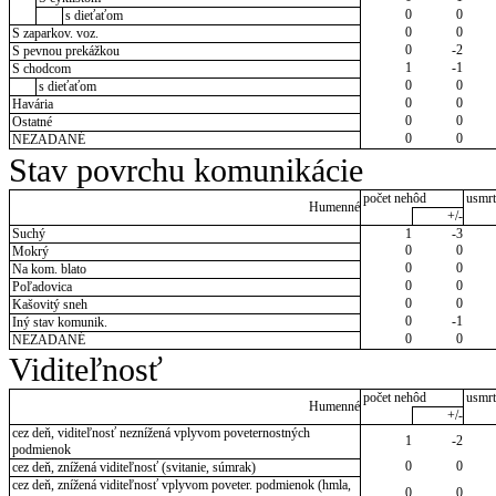
0
0
s dieťaťom
0
0
S zaparkov. voz.
0
-2
S pevnou prekážkou
1
-1
S chodcom
0
0
s dieťaťom
0
0
Havária
0
0
Ostatné
0
0
NEZADANÉ
Stav povrchu komunikácie
počet nehôd
usmrt
Humenné
+/-
Suchý
1
-3
0
0
Mokrý
0
0
Na kom. blato
0
0
Poľadovica
0
0
Kašovitý sneh
0
-1
Iný stav komunik.
0
0
NEZADANÉ
Viditeľnosť
počet nehôd
usmrt
Humenné
+/-
cez deň, viditeľnosť neznížená vplyvom poveternostných
1
-2
podmienok
0
0
cez deň, znížená viditeľnosť (svitanie, súmrak)
cez deň, znížená viditeľnosť vplyvom poveter. podmienok (hmla,
0
0