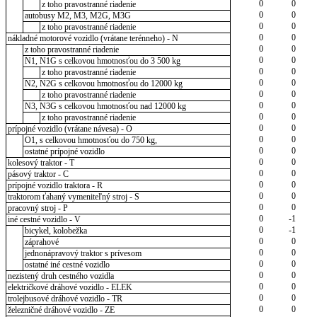
0
0
z toho pravostranné riadenie
0
0
autobusy M2, M3, M2G, M3G
0
0
z toho pravostranné riadenie
0
0
nákladné motorové vozidlo (vrátane terénneho) - N
0
0
z toho pravostranné riadenie
0
0
N1, N1G s celkovou hmotnosťou do 3 500 kg
0
0
z toho pravostranné riadenie
0
0
N2, N2G s celkovou hmotnosťou do 12000 kg
0
0
z toho pravostranné riadenie
0
0
N3, N3G s celkovou hmotnosťou nad 12000 kg
0
0
z toho pravostranné riadenie
0
0
prípojné vozidlo (vrátane návesa) - O
0
0
O1, s celkovou hmotnosťou do 750 kg,
0
0
ostatné prípojné vozidlo
0
0
kolesový traktor - T
0
0
pásový traktor - C
0
0
prípojné vozidlo traktora - R
0
0
traktorom ťahaný vymeniteľný stroj - S
0
0
pracovný stroj - P
0
-1
iné cestné vozidlo - V
0
-1
bicykel, kolobežka
0
0
záprahové
0
0
jednonápravový traktor s prívesom
0
0
ostatné iné cestné vozidlo
0
0
nezistený druh cestného vozidla
0
0
električkové dráhové vozidlo - ELEK
0
0
trolejbusové dráhové vozidlo - TR
0
0
železničné dráhové vozidlo - ZE