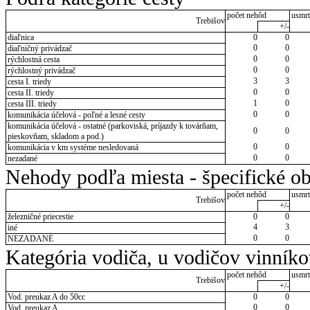
počet nehôd
usmrt
Trebišov
+/-
diaľnica
0
0
0
0
diaľničný privádzač
0
0
rýchlostná cesta
0
0
rýchlostný privádzač
3
3
cesta I. triedy
0
0
cesta II. triedy
1
0
cesta III. triedy
0
0
komunikácia účelová - poľné a lesné cesty
komunikácia účelová - ostatné (parkoviská, príjazdy k továrňam,
0
0
pieskovňam, skladom a pod.)
0
0
komunikácia v km systéme nesledovaná
0
0
nezadané
Nehody podľa miesta - špecifické ob
počet nehôd
usmrt
Trebišov
+/-
železničné priecestie
0
0
4
3
iné
0
0
NEZADANÉ
Kategória vodiča, u vodičov vinník
počet nehôd
usmrt
Trebišov
+/-
Vod. preukaz A do 50cc
0
0
0
0
Vod. preukaz A