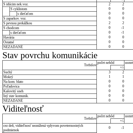
S idúcim nek.voz.
2
2
0
0
S cyklistom
0
0
s dieťaťom
0
0
S zaparkov. voz.
2
2
S pevnou prekážkou
0
-1
S chodcom
0
-1
s dieťaťom
0
0
Havária
0
0
Ostatné
0
0
NEZADANÉ
Stav povrchu komunikácie
počet nehôd
usmrt
Trebišov
+/-
Suchý
3
2
1
1
Mokrý
0
0
Na kom. blato
0
0
Poľadovica
0
0
Kašovitý sneh
0
0
Iný stav komunik.
0
0
NEZADANÉ
Viditeľnosť
počet nehôd
usmrt
Trebišov
+/-
cez deň, viditeľnosť neznížená vplyvom poveternostných
0
-1
podmienok