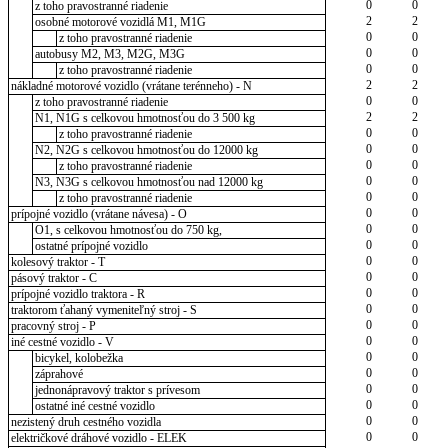
0
0
z toho pravostranné riadenie
2
2
osobné motorové vozidlá M1, M1G
0
0
z toho pravostranné riadenie
0
0
autobusy M2, M3, M2G, M3G
0
0
z toho pravostranné riadenie
2
2
nákladné motorové vozidlo (vrátane terénneho) - N
0
0
z toho pravostranné riadenie
2
2
N1, N1G s celkovou hmotnosťou do 3 500 kg
0
0
z toho pravostranné riadenie
0
0
N2, N2G s celkovou hmotnosťou do 12000 kg
0
0
z toho pravostranné riadenie
0
0
N3, N3G s celkovou hmotnosťou nad 12000 kg
0
0
z toho pravostranné riadenie
0
0
prípojné vozidlo (vrátane návesa) - O
0
0
O1, s celkovou hmotnosťou do 750 kg,
0
0
ostatné prípojné vozidlo
0
0
kolesový traktor - T
0
0
pásový traktor - C
0
0
prípojné vozidlo traktora - R
0
0
traktorom ťahaný vymeniteľný stroj - S
0
0
pracovný stroj - P
0
0
iné cestné vozidlo - V
0
0
bicykel, kolobežka
0
0
záprahové
0
0
jednonápravový traktor s prívesom
0
0
ostatné iné cestné vozidlo
0
0
nezistený druh cestného vozidla
0
0
električkové dráhové vozidlo - ELEK