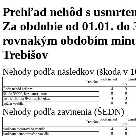
Prehľad nehôd s usmrten
Za obdobie od 01.01. do 
rovnakým obdobím minulé
Trebišov
Nehody podľa následkov (škoda v 1
počet nehôd
usmrt
Trebišov
+/-
Počet nehôd celkom
4
3
0
0
šk. do 3990€, bez usmrt., zran.
4
3
neh. s násl. na živote alebo zdraví
0
0
požiar vozidiel
Nehody podľa zavinenia (ŠEDN)
počet nehôd
usmrt
Trebišov
+/-
vodičom motorového vozidla
4
4
0
0
vodičom nemotorového vozidla