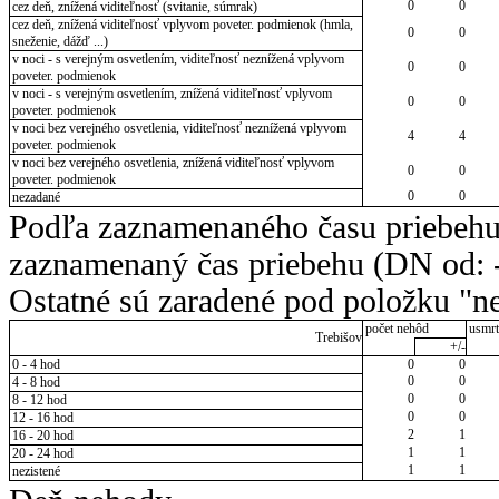
0
0
cez deň, znížená viditeľnosť (svitanie, súmrak)
cez deň, znížená viditeľnosť vplyvom poveter. podmienok (hmla,
0
0
sneženie, dážď ...)
v noci - s verejným osvetlením, viditeľnosť neznížená vplyvom
0
0
poveter. podmienok
v noci - s verejným osvetlením, znížená viditeľnosť vplyvom
0
0
poveter. podmienok
v noci bez verejného osvetlenia, viditeľnosť neznížená vplyvom
4
4
poveter. podmienok
v noci bez verejného osvetlenia, znížená viditeľnosť vplyvom
0
0
poveter. podmienok
0
0
nezadané
Podľa zaznamenaného času priebehu
zaznamenaný čas priebehu (DN od: -
Ostatné sú zaradené pod položku "ne
počet nehôd
usmrt
Trebišov
+/-
0 - 4 hod
0
0
0
0
4 - 8 hod
0
0
8 - 12 hod
0
0
12 - 16 hod
2
1
16 - 20 hod
1
1
20 - 24 hod
1
1
nezistené