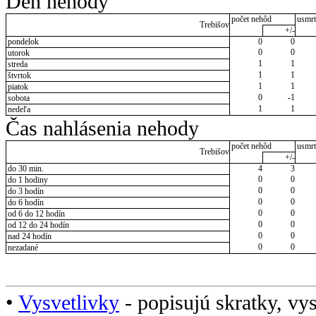
Deň nehody
počet nehôd
usmrt
Trebišov
+/-
pondelok
0
0
0
0
utorok
1
1
streda
1
1
štvrtok
1
1
piatok
0
-1
sobota
1
1
nedeľa
Čas nahlásenia nehody
počet nehôd
usmrt
Trebišov
+/-
do 30 min.
4
3
0
0
do 1 hodiny
0
0
do 3 hodín
0
0
do 6 hodín
0
0
od 6 do 12 hodín
0
0
od 12 do 24 hodín
0
0
nad 24 hodín
0
0
nezadané
•
Vysvetlivky
- popisujú skratky, vys