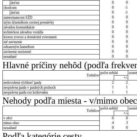
0
0
deťmi
0
-1
chodcom
0
-1
deťmi
0
0
zamestnancom SŽD
0
0
iným účastníkom cestnej premávky
0
0
závadou komunikácie
0
0
technickou závadou vozidla
0
0
lesnou zverou a domácimi zvieratami
0
0
iné zavinenie
0
0
odrazeným kameňom
0
0
zavinenie nezistené
0
0
nezadané
Hlavné príčiny nehôd (podľa frekven
počet nehôd
usmrt
Trebišov
+/-
nedovolená rýchlosť jazdy
2
2
1
1
nesprávna jazda v jazdných pruhoch
1
1
nesprávna jazda cez križovatku
Nehody podľa miesta - v/mimo obec
počet nehôd
usmrt
Trebišov
+/-
v obci
0
0
4
3
mimo obec
0
0
nezadané
Podľa kategórie cesty