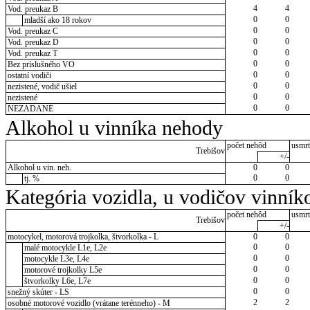
4
4
Vod. preukaz B
0
0
mladší ako 18 rokov
0
0
Vod. preukaz C
0
0
Vod. preukaz D
0
0
Vod. preukaz T
0
0
Bez príslušného VO
0
0
ostatní vodiči
0
0
nezistené, vodič ušiel
0
0
nezistené
0
0
NEZADANÉ
Alkohol u vinníka nehody
počet nehôd
usmrt
Trebišov
+/-
Alkohol u vin. neh.
0
0
0
0
tj. %
Kategória vozidla, u vodičov vinník
počet nehôd
usmrt
Trebišov
+/-
motocykel, motorová trojkolka, štvorkolka - L
0
0
0
0
malé motocykle L1e, L2e
0
0
motocykle L3e, L4e
0
0
motorové trojkolky L5e
0
0
štvorkolky L6e, L7e
0
0
snežný skúter - LS
2
2
osobné motorové vozidlo (vrátane terénneho) - M