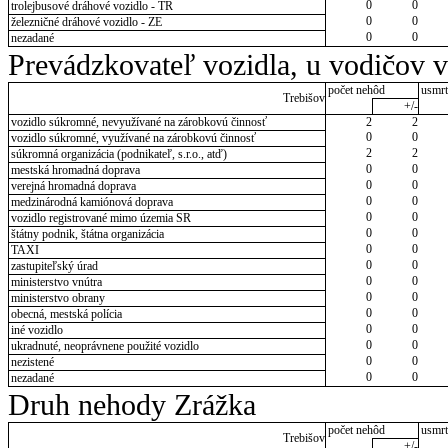
0
0
trolejbusové dráhové vozidlo - TR
0
0
železničné dráhové vozidlo - ZE
0
0
nezadané
Prevádzkovateľ vozidla, u vodičov 
počet nehôd
usmrt
Trebišov
+/-
vozidlo súkromné, nevyužívané na zárobkovú činnosť
2
2
0
0
vozidlo súkromné, využívané na zárobkovú činnosť
2
2
súkromná organizácia (podnikateľ, s.r.o., atď)
0
0
mestská hromadná doprava
0
0
verejná hromadná doprava
0
0
medzinárodná kamiónová doprava
0
0
vozidlo registrované mimo územia SR
0
0
štátny podnik, štátna organizácia
0
0
TAXI
0
0
zastupiteľský úrad
0
0
ministerstvo vnútra
0
0
ministerstvo obrany
0
0
obecná, mestská polícia
0
0
iné vozidlo
0
0
ukradnuté, neoprávnene použité vozidlo
0
0
nezistené
0
0
nezadané
Druh nehody Zrážka
počet nehôd
usmrt
Trebišov
+/-