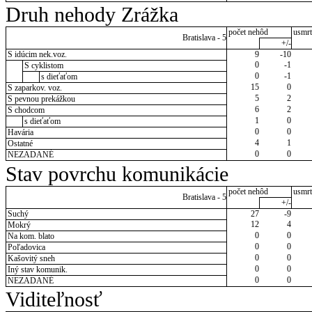
Druh nehody Zrážka
počet nehôd
usmrt
Bratislava - 5
+/-
S idúcim nek.voz.
9
-10
0
-1
S cyklistom
0
-1
s dieťaťom
15
0
S zaparkov. voz.
5
2
S pevnou prekážkou
6
2
S chodcom
1
0
s dieťaťom
0
0
Havária
4
1
Ostatné
0
0
NEZADANÉ
Stav povrchu komunikácie
počet nehôd
usmrt
Bratislava - 5
+/-
Suchý
27
-9
12
4
Mokrý
0
0
Na kom. blato
0
0
Poľadovica
0
0
Kašovitý sneh
0
0
Iný stav komunik.
0
0
NEZADANÉ
Viditeľnosť