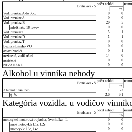
počet nehôd
usmrt
Bratislava - 5
+/-
Vod. preukaz A do 50cc
0
0
0
0
Vod. preukaz A
20
-5
Vod. preukaz B
0
0
mladší ako 18 rokov
3
1
Vod. preukaz C
1
-1
Vod. preukaz D
0
0
Vod. preukaz T
0
0
Bez príslušného VO
0
-1
ostatní vodiči
14
0
nezistené, vodič ušiel
0
0
nezistené
0
0
NEZADANÉ
Alkohol u vinníka nehody
počet nehôd
usmrt
Bratislava - 5
+/-
Alkohol u vin. neh.
1
-3
2,6
9,1
tj. %
Kategória vozidla, u vodičov vinník
počet nehôd
usmrt
Bratislava - 5
+/-
motocykel, motorová trojkolka, štvorkolka - L
0
0
0
0
malé motocykle L1e, L2e
0
0
motocykle L3e, L4e