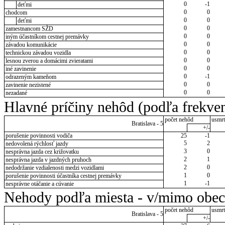
0
-1
deťmi
0
0
chodcom
0
0
deťmi
0
0
zamestnancom SŽD
0
0
iným účastníkom cestnej premávky
0
0
závadou komunikácie
0
0
technickou závadou vozidla
0
0
lesnou zverou a domácimi zvieratami
0
0
iné zavinenie
0
-1
odrazeným kameňom
0
0
zavinenie nezistené
0
0
nezadané
Hlavné príčiny nehôd (podľa frekven
počet nehôd
usmrt
Bratislava - 5
+/-
porušenie povinnosti vodiča
25
-1
5
2
nedovolená rýchlosť jazdy
3
0
nesprávna jazda cez križovatku
2
1
nesprávna jazda v jazdných pruhoch
2
0
nedodržanie vzdialenosti medzi vozidlami
1
0
porušenie povinnosti účastníka cestnej premávky
1
-1
nesprávne otáčanie a cúvanie
Nehody podľa miesta - v/mimo obec
počet nehôd
usmrt
Bratislava - 5
+/-