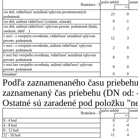
počet nehôd
usmrt
Bratislava - 5
+/-
cez deň, viditeľnosť neznížená vplyvom poveternostných
23
-9
podmienok
0
-1
cez deň, znížená viditeľnosť (svitanie, súmrak)
cez deň, znížená viditeľnosť vplyvom poveter. podmienok (hmla,
2
2
sneženie, dážď ...)
v noci - s verejným osvetlením, viditeľnosť neznížená vplyvom
12
3
poveter. podmienok
v noci - s verejným osvetlením, znížená viditeľnosť vplyvom
2
0
poveter. podmienok
v noci bez verejného osvetlenia, viditeľnosť neznížená vplyvom
0
0
poveter. podmienok
v noci bez verejného osvetlenia, znížená viditeľnosť vplyvom
0
0
poveter. podmienok
0
0
nezadané
Podľa zaznamenaného času priebehu
zaznamenaný čas priebehu (DN od: -
Ostatné sú zaradené pod položku "ne
počet nehôd
usmrt
Bratislava - 5
+/-
0 - 4 hod
0
-2
2
-4
4 - 8 hod
6
-1
8 - 12 hod
11
4
12 - 16 hod