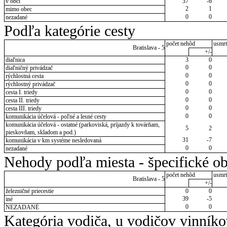
v obci
37
-6
2
1
mimo obec
0
0
nezadané
Podľa kategórie cesty
počet nehôd
usmrt
Bratislava - 5
+/-
diaľnica
3
0
0
0
diaľničný privádzač
0
0
rýchlostná cesta
0
0
rýchlostný privádzač
0
0
cesta I. triedy
0
0
cesta II. triedy
0
0
cesta III. triedy
0
0
komunikácia účelová - poľné a lesné cesty
komunikácia účelová - ostatné (parkoviská, príjazdy k továrňam,
5
2
pieskovňam, skladom a pod.)
31
-7
komunikácia v km systéme nesledovaná
0
0
nezadané
Nehody podľa miesta - špecifické ob
počet nehôd
usmrt
Bratislava - 5
+/-
železničné priecestie
0
0
39
-5
iné
0
0
NEZADANÉ
Kategória vodiča, u vodičov vinník