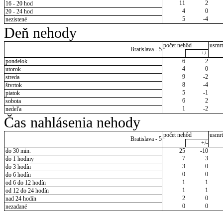
11
2
16 - 20 hod
4
0
20 - 24 hod
5
-4
nezistené
Deň nehody
počet nehôd
usmrt
Bratislava - 5
+/-
pondelok
6
2
4
0
utorok
9
-2
streda
8
-4
štvrtok
5
-1
piatok
6
2
sobota
1
-2
nedeľa
Čas nahlásenia nehody
počet nehôd
usmrt
Bratislava - 5
+/-
do 30 min.
25
-10
7
3
do 1 hodiny
3
0
do 3 hodín
0
0
do 6 hodín
1
1
od 6 do 12 hodín
1
1
od 12 do 24 hodín
2
0
nad 24 hodín
0
0
nezadané