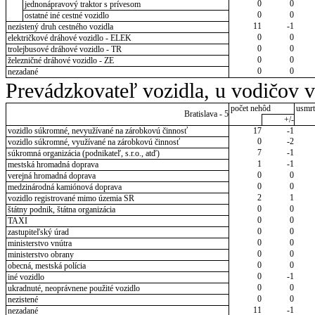
0
0
jednonápravový traktor s prívesom
0
0
ostatné iné cestné vozidlo
11
-1
nezistený druh cestného vozidla
0
0
električkové dráhové vozidlo - ELEK
0
0
trolejbusové dráhové vozidlo - TR
0
0
železničné dráhové vozidlo - ZE
0
0
nezadané
Prevádzkovateľ vozidla, u vodičov 
počet nehôd
usmrt
Bratislava - 5
+/-
vozidlo súkromné, nevyužívané na zárobkovú činnosť
17
-1
0
-2
vozidlo súkromné, využívané na zárobkovú činnosť
7
-1
súkromná organizácia (podnikateľ, s.r.o., atď)
1
-1
mestská hromadná doprava
0
0
verejná hromadná doprava
0
0
medzinárodná kamiónová doprava
2
1
vozidlo registrované mimo územia SR
0
0
štátny podnik, štátna organizácia
0
0
TAXI
0
0
zastupiteľský úrad
0
0
ministerstvo vnútra
0
0
ministerstvo obrany
0
0
obecná, mestská polícia
0
-1
iné vozidlo
0
0
ukradnuté, neoprávnene použité vozidlo
0
0
nezistené
11
-1
nezadané