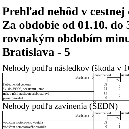
Prehľad nehôd v cestnej
Za obdobie od 01.10. do 
rovnakým obdobím minul
Bratislava - 5
Nehody podľa následkov (škoda v 1
počet nehôd
usmrt
Bratislava - 5
+/-
Počet nehôd celkom
39
-5
21
-6
šk. do 3990€, bez usmrt., zran.
13
3
neh. s násl. na živote alebo zdraví
0
0
požiar vozidiel
Nehody podľa zavinenia (ŠEDN)
počet nehôd
usmrt
Bratislava - 5
+/-
vodičom motorového vozidla
39
-3
0
-1
vodičom nemotorového vozidla