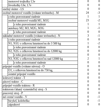
0
0
motorové trojkolky L5e
0
0
štvorkolky L6e, L7e
0
0
snežný skúter - LS
24
-3
osobné motorové vozidlo (vrátane terénneho) - M
1
1
z toho pravostranné riadenie
23
-2
osobné motorové vozidlá M1, M1G
1
1
z toho pravostranné riadenie
1
-1
autobusy M2, M3, M2G, M3G
0
0
z toho pravostranné riadenie
3
-1
nákladné motorové vozidlo (vrátane terénneho) - N
0
0
z toho pravostranné riadenie
1
-2
N1, N1G s celkovou hmotnosťou do 3 500 kg
0
0
z toho pravostranné riadenie
0
0
N2, N2G s celkovou hmotnosťou do 12000 kg
0
0
z toho pravostranné riadenie
2
1
N3, N3G s celkovou hmotnosťou nad 12000 kg
0
0
z toho pravostranné riadenie
0
0
prípojné vozidlo (vrátane návesa) - O
0
0
O1, s celkovou hmotnosťou do 750 kg,
0
0
ostatné prípojné vozidlo
0
0
kolesový traktor - T
0
0
pásový traktor - C
0
0
prípojné vozidlo traktora - R
0
0
traktorom ťahaný vymeniteľný stroj - S
0
0
pracovný stroj - P
0
-1
iné cestné vozidlo - V
0
-1
bicykel, kolobežka
0
0
záprahové