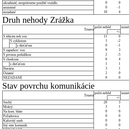
0
0
ukradnuté, neoprávnene použité vozidlo
0
-1
nezistené
10
4
nezadané
Druh nehody Zrážka
počet nehôd
usmrt
Trnava
+/-
S idúcim nek.voz.
11
0
1
-2
S cyklistom
0
-1
s dieťaťom
9
3
S zaparkov. voz.
2
-5
S pevnou prekážkou
6
4
S chodcom
1
1
s dieťaťom
3
1
Havária
2
0
Ostatné
0
0
NEZADANÉ
Stav povrchu komunikácie
počet nehôd
usmrt
Trnava
+/-
Suchý
29
3
3
1
Mokrý
0
0
Na kom. blato
0
0
Poľadovica
0
0
Kašovitý sneh
0
0
Iný stav komunik.