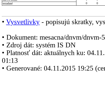
0
0
nezadané
•
Vysvetlivky
- popisujú skratky, vys
• Dokument: mesacna/dnvm/dnvm-5
• Zdroj dát: systém IS DN
• Platnosť dát: aktuálnych ku: 04.1
01:13
• Generované: 04.11.2015 19:25 (ce