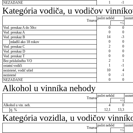
1
-1
NEZADANÉ
Kategória vodiča, u vodičov vinník
počet nehôd
usmrt
Trnava
+/-
Vod. preukaz A do 50cc
0
0
0
0
Vod. preukaz A
14
-3
Vod. preukaz B
0
0
mladší ako 18 rokov
2
0
Vod. preukaz C
0
0
Vod. preukaz D
0
0
Vod. preukaz T
2
1
Bez príslušného VO
1
-1
ostatní vodiči
10
4
nezistené, vodič ušiel
0
-1
nezistené
0
0
NEZADANÉ
Alkohol u vinníka nehody
počet nehôd
usmrt
Trnava
+/-
Alkohol u vin. neh.
4
0
12,1
13,3
tj. %
Kategória vozidla, u vodičov vinník
počet nehôd
usmrt
Trnava
+/-