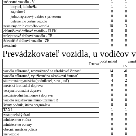
1
-1
iné cestné vozidlo - V
1
-1
bicykel, kolobežka
0
0
záprahové
0
0
jednonápravový traktor s prívesom
0
0
ostatné iné cestné vozidlo
10
3
nezistený druh cestného vozidla
0
0
električkové dráhové vozidlo - ELEK
0
0
trolejbusové dráhové vozidlo - TR
0
0
železničné dráhové vozidlo - ZE
0
0
nezadané
Prevádzkovateľ vozidla, u vodičov 
počet nehôd
usmrt
Trnava
+/-
vozidlo súkromné, nevyužívané na zárobkovú činnosť
14
-6
0
0
vozidlo súkromné, využívané na zárobkovú činnosť
4
2
súkromná organizácia (podnikateľ, s.r.o., atď)
0
0
mestská hromadná doprava
0
0
verejná hromadná doprava
0
0
medzinárodná kamiónová doprava
0
0
vozidlo registrované mimo územia SR
0
0
štátny podnik, štátna organizácia
1
1
TAXI
0
0
zastupiteľský úrad
0
0
ministerstvo vnútra
0
0
ministerstvo obrany
0
0
obecná, mestská polícia
0
0
iné vozidlo