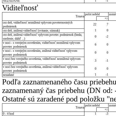
1
-1
NEZADANÉ
Viditeľnosť
počet nehôd
usmrt
Trnava
+/-
cez deň, viditeľnosť neznížená vplyvom poveternostných
22
7
podmienok
1
0
cez deň, znížená viditeľnosť (svitanie, súmrak)
cez deň, znížená viditeľnosť vplyvom poveter. podmienok (hmla,
0
-2
sneženie, dážď ...)
v noci - s verejným osvetlením, viditeľnosť neznížená vplyvom
6
0
poveter. podmienok
v noci - s verejným osvetlením, znížená viditeľnosť vplyvom
0
0
poveter. podmienok
v noci bez verejného osvetlenia, viditeľnosť neznížená vplyvom
3
-1
poveter. podmienok
v noci bez verejného osvetlenia, znížená viditeľnosť vplyvom
0
0
poveter. podmienok
1
-1
nezadané
Podľa zaznamenaného času priebehu
zaznamenaný čas priebehu (DN od: -
Ostatné sú zaradené pod položku "ne
počet nehôd
usmrt
Trnava
+/-
0 - 4 hod
1
-3