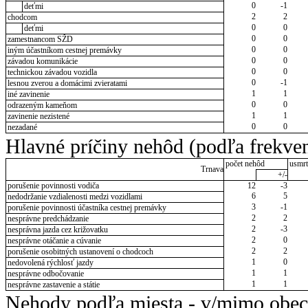
0
-1
deťmi
2
2
chodcom
0
0
deťmi
0
0
zamestnancom SŽD
0
0
iným účastníkom cestnej premávky
0
0
závadou komunikácie
0
0
technickou závadou vozidla
0
-1
lesnou zverou a domácimi zvieratami
1
1
iné zavinenie
0
0
odrazeným kameňom
1
1
zavinenie nezistené
0
0
nezadané
Hlavné príčiny nehôd (podľa frekven
počet nehôd
usmrt
Trnava
+/-
porušenie povinnosti vodiča
12
-3
6
5
nedodržanie vzdialenosti medzi vozidlami
3
-1
porušenie povinnosti účastníka cestnej premávky
2
2
nesprávne predchádzanie
2
-3
nesprávna jazda cez križovatku
2
0
nesprávne otáčanie a cúvanie
2
2
porušenie osobitných ustanovení o chodcoch
1
0
nedovolená rýchlosť jazdy
1
1
nesprávne odbočovanie
1
1
nesprávne zastavenie a státie
Nehody podľa miesta - v/mimo obec