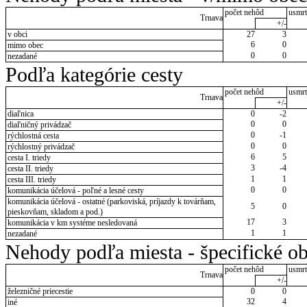
počet nehôd
usmrt
Trnava
+/-
v obci
27
3
6
0
mimo obec
0
0
nezadané
Podľa kategórie cesty
počet nehôd
usmrt
Trnava
+/-
diaľnica
0
-2
0
0
diaľničný privádzač
0
-1
rýchlostná cesta
0
0
rýchlostný privádzač
6
5
cesta I. triedy
3
-4
cesta II. triedy
1
1
cesta III. triedy
0
0
komunikácia účelová - poľné a lesné cesty
komunikácia účelová - ostatné (parkoviská, príjazdy k továrňam,
5
0
pieskovňam, skladom a pod.)
17
3
komunikácia v km systéme nesledovaná
1
1
nezadané
Nehody podľa miesta - špecifické ob
počet nehôd
usmrt
Trnava
+/-
železničné priecestie
0
0
32
4
iné