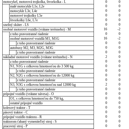
motocykel, motorová trojkolka, štvorkolka - L
0
0
0
0
malé motocykle L1e, L2e
0
0
motocykle L3e, L4e
0
0
motorové trojkolky L5e
0
0
štvorkolky L6e, L7e
0
0
snežný skúter - LS
16
-2
osobné motorové vozidlo (vrátane terénneho) - M
0
0
z toho pravostranné riadenie
16
-2
osobné motorové vozidlá M1, M1G
0
0
z toho pravostranné riadenie
0
0
autobusy M2, M3, M2G, M3G
0
0
z toho pravostranné riadenie
2
0
nákladné motorové vozidlo (vrátane terénneho) - N
0
0
z toho pravostranné riadenie
0
0
N1, N1G s celkovou hmotnosťou do 3 500 kg
0
0
z toho pravostranné riadenie
0
0
N2, N2G s celkovou hmotnosťou do 12000 kg
0
0
z toho pravostranné riadenie
2
0
N3, N3G s celkovou hmotnosťou nad 12000 kg
0
0
z toho pravostranné riadenie
0
0
prípojné vozidlo (vrátane návesa) - O
0
0
O1, s celkovou hmotnosťou do 750 kg,
0
0
ostatné prípojné vozidlo
0
0
kolesový traktor - T
0
0
pásový traktor - C
0
0
prípojné vozidlo traktora - R
0
0
traktorom ťahaný vymeniteľný stroj - S
0
0
pracovný stroj - P