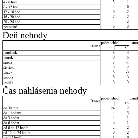
5
1
4 - 8 hod
4
0
8 - 12 hod
6
-2
12 - 16 hod
7
2
16 - 20 hod
4
2
20 - 24 hod
6
3
nezistené
Deň nehody
počet nehôd
usmrt
Trnava
+/-
pondelok
8
4
0
-5
utorok
2
-1
streda
5
2
štvrtok
5
-3
piatok
5
3
sobota
8
3
nedeľa
Čas nahlásenia nehody
počet nehôd
usmrt
Trnava
+/-
do 30 min.
24
2
4
3
do 1 hodiny
2
-1
do 3 hodín
0
-1
do 6 hodín
2
2
od 6 do 12 hodín
0
-2
od 12 do 24 hodín
1
0
nad 24 hodín