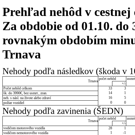
Prehľad nehôd v cestnej
Za obdobie od 01.10. do 
rovnakým obdobím minul
Trnava
Nehody podľa následkov (škoda v 1
počet nehôd
usmrt
Trnava
+/-
Počet nehôd celkom
33
3
14
1
šk. do 3990€, bez usmrt., zran.
16
5
neh. s násl. na živote alebo zdraví
0
0
požiar vozidiel
Nehody podľa zavinenia (ŠEDN)
počet nehôd
usmrt
Trnava
+/-
vodičom motorového vozidla
28
1
1
-1
vodičom nemotorového vozidla