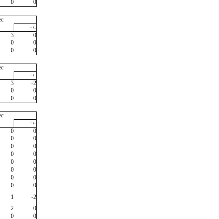
0
0
ec
+/-
3
0
0
0
0
0
ec
+/-
3
-2
0
0
0
0
ec
+/-
0
0
0
0
0
0
0
0
0
0
0
0
0
0
0
0
1
-2
2
0
0
0