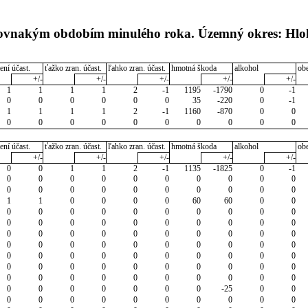
 rovnakým obdobím minulého roka. Územný okres: Hlo
ení účast.
ťažko zran. účast.
ľahko zran. účast.
hmotná škoda
alkohol
ob
+/-
+/-
+/-
+/-
+/-
1
1
1
1
2
-1
1195
-1790
0
-1
0
0
0
0
0
0
35
-220
0
-1
1
1
1
1
2
-1
1160
-870
0
0
0
0
0
0
0
0
0
0
0
0
ení účast.
ťažko zran. účast.
ľahko zran. účast.
hmotná škoda
alkohol
ob
+/-
+/-
+/-
+/-
+/-
0
0
1
1
2
-1
1135
-1825
0
-1
0
0
0
0
0
0
0
0
0
0
0
0
0
0
0
0
0
0
0
0
1
1
0
0
0
0
60
60
0
0
0
0
0
0
0
0
0
0
0
0
0
0
0
0
0
0
0
0
0
0
0
0
0
0
0
0
0
0
0
0
0
0
0
0
0
0
0
0
0
0
0
0
0
0
0
0
0
0
0
0
0
0
0
0
0
0
0
0
0
0
0
0
0
0
0
0
0
0
0
0
0
0
0
0
0
0
0
-25
0
0
0
0
0
0
0
0
0
0
0
0