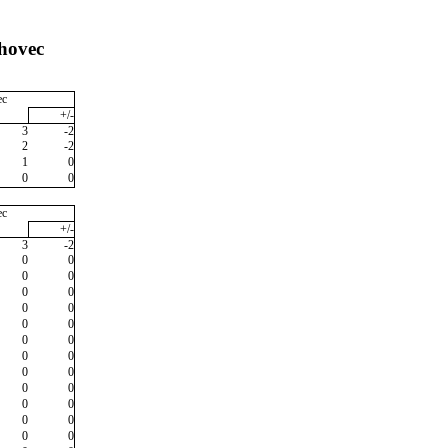
hovec
ec
+/-
3
-2
2
-2
1
0
0
0
ec
+/-
3
-2
0
0
0
0
0
0
0
0
0
0
0
0
0
0
0
0
0
0
0
0
0
0
0
0