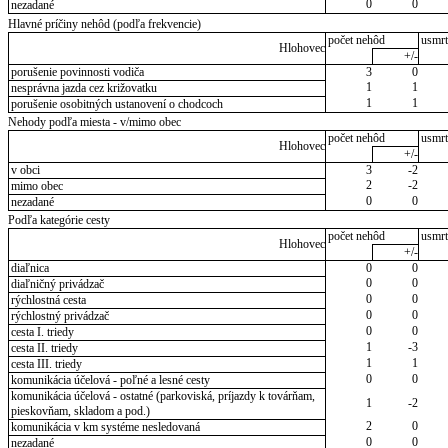
0
0
nezadané
Hlavné príčiny nehôd (podľa frekvencie)
počet nehôd
usmrt
Hlohovec
+/-
porušenie povinnosti vodiča
3
0
1
1
nesprávna jazda cez križovatku
1
1
porušenie osobitných ustanovení o chodcoch
Nehody podľa miesta - v/mimo obec
počet nehôd
usmrt
Hlohovec
+/-
v obci
3
-2
2
-2
mimo obec
0
0
nezadané
Podľa kategórie cesty
počet nehôd
usmrt
Hlohovec
+/-
diaľnica
0
0
0
0
diaľničný privádzač
0
0
rýchlostná cesta
0
0
rýchlostný privádzač
0
0
cesta I. triedy
1
-3
cesta II. triedy
1
1
cesta III. triedy
0
0
komunikácia účelová - poľné a lesné cesty
komunikácia účelová - ostatné (parkoviská, príjazdy k továrňam,
1
-2
pieskovňam, skladom a pod.)
2
0
komunikácia v km systéme nesledovaná
0
0
nezadané