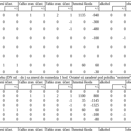
ení účast.
ťažko zran. účast.
ľahko zran. účast.
hmotná škoda
alkohol
ob
+/-
+/-
+/-
+/-
+/-
0
0
1
1
2
1
1135
-940
0
0
0
0
0
0
0
-1
0
-300
0
0
0
0
0
0
0
-1
0
-480
0
0
0
0
0
0
0
0
0
-100
0
-1
0
0
0
0
0
0
0
0
0
0
0
0
0
0
0
0
0
0
0
0
1
1
0
0
0
0
60
60
0
0
0
0
0
0
0
0
0
-30
0
0
u (DN od: - do:) sa zmestí do rozmedzia 1 hod. Ostatné sú zaradené pod položku "nezistené
ení účast.
ťažko zran. účast.
ľahko zran. účast.
hmotná škoda
alkohol
ob
+/-
+/-
+/-
+/-
+/-
0
0
0
0
0
0
0
0
0
0
0
0
1
1
2
1
1100
800
0
0
0
0
0
0
0
-1
35
-1145
0
0
0
0
0
0
0
-1
0
-1325
0
0
1
1
0
0
0
0
60
60
0
0
0
0
0
0
0
0
0
-100
0
-1
0
0
0
0
0
0
0
-80
0
0
ení účast.
ťažko zran. účast.
ľahko zran. účast.
hmotná škoda
alkohol
ob