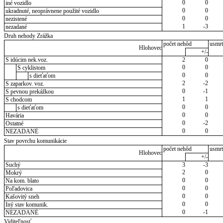
0
0
iné vozidlo
0
0
ukradnuté, neoprávnene použité vozidlo
0
0
nezistené
1
-3
nezadané
Druh nehody Zrážka
počet nehôd
usmrt
Hlohovec
+/-
S idúcim nek.voz.
2
0
0
0
S cyklistom
0
0
s dieťaťom
2
-2
S zaparkov. voz.
0
-1
S pevnou prekážkou
1
1
S chodcom
0
0
s dieťaťom
0
0
Havária
0
-2
Ostatné
0
0
NEZADANÉ
Stav povrchu komunikácie
počet nehôd
usmrt
Hlohovec
+/-
Suchý
3
-3
2
0
Mokrý
0
0
Na kom. blato
0
0
Poľadovica
0
0
Kašovitý sneh
0
0
Iný stav komunik.
0
-1
NEZADANÉ
Viditeľnosť