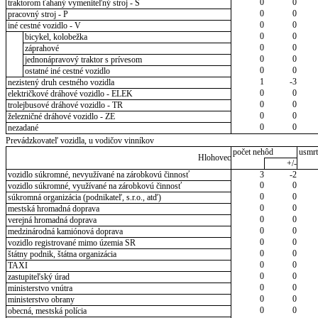
0
0
traktorom ťahaný vymeniteľný stroj - S
0
0
pracovný stroj - P
0
0
iné cestné vozidlo - V
0
0
bicykel, kolobežka
0
0
záprahové
0
0
jednonápravový traktor s prívesom
0
0
ostatné iné cestné vozidlo
1
-3
nezistený druh cestného vozidla
0
0
električkové dráhové vozidlo - ELEK
0
0
trolejbusové dráhové vozidlo - TR
0
0
železničné dráhové vozidlo - ZE
0
0
nezadané
Prevádzkovateľ vozidla, u vodičov vinníkov
počet nehôd
usmrt
Hlohovec
+/-
vozidlo súkromné, nevyužívané na zárobkovú činnosť
3
-2
0
0
vozidlo súkromné, využívané na zárobkovú činnosť
0
0
súkromná organizácia (podnikateľ, s.r.o., atď)
0
0
mestská hromadná doprava
0
0
verejná hromadná doprava
0
0
medzinárodná kamiónová doprava
0
0
vozidlo registrované mimo územia SR
0
0
štátny podnik, štátna organizácia
0
0
TAXI
0
0
zastupiteľský úrad
0
0
ministerstvo vnútra
0
0
ministerstvo obrany
0
0
obecná, mestská polícia