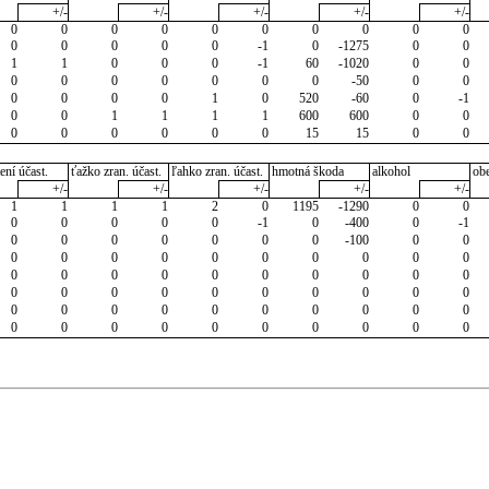
+/-
+/-
+/-
+/-
+/-
0
0
0
0
0
0
0
0
0
0
0
0
0
0
0
-1
0
-1275
0
0
1
1
0
0
0
-1
60
-1020
0
0
0
0
0
0
0
0
0
-50
0
0
0
0
0
0
1
0
520
-60
0
-1
0
0
1
1
1
1
600
600
0
0
0
0
0
0
0
0
15
15
0
0
ení účast.
ťažko zran. účast.
ľahko zran. účast.
hmotná škoda
alkohol
ob
+/-
+/-
+/-
+/-
+/-
1
1
1
1
2
0
1195
-1290
0
0
0
0
0
0
0
-1
0
-400
0
-1
0
0
0
0
0
0
0
-100
0
0
0
0
0
0
0
0
0
0
0
0
0
0
0
0
0
0
0
0
0
0
0
0
0
0
0
0
0
0
0
0
0
0
0
0
0
0
0
0
0
0
0
0
0
0
0
0
0
0
0
0