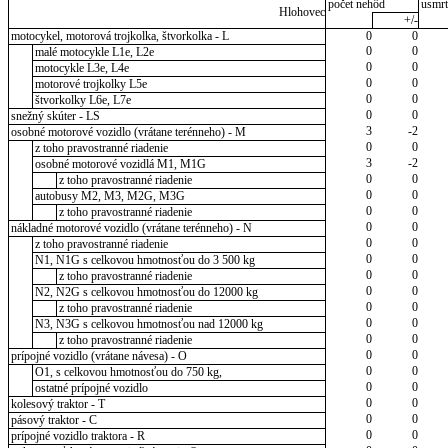
počet nehôd
usmrt
Hlohovec
+/-
motocykel, motorová trojkolka, štvorkolka - L
0
0
0
0
malé motocykle L1e, L2e
0
0
motocykle L3e, L4e
0
0
motorové trojkolky L5e
0
0
štvorkolky L6e, L7e
0
0
snežný skúter - LS
3
-2
osobné motorové vozidlo (vrátane terénneho) - M
0
0
z toho pravostranné riadenie
3
-2
osobné motorové vozidlá M1, M1G
0
0
z toho pravostranné riadenie
0
0
autobusy M2, M3, M2G, M3G
0
0
z toho pravostranné riadenie
0
0
nákladné motorové vozidlo (vrátane terénneho) - N
0
0
z toho pravostranné riadenie
0
0
N1, N1G s celkovou hmotnosťou do 3 500 kg
0
0
z toho pravostranné riadenie
0
0
N2, N2G s celkovou hmotnosťou do 12000 kg
0
0
z toho pravostranné riadenie
0
0
N3, N3G s celkovou hmotnosťou nad 12000 kg
0
0
z toho pravostranné riadenie
0
0
prípojné vozidlo (vrátane návesa) - O
0
0
O1, s celkovou hmotnosťou do 750 kg,
0
0
ostatné prípojné vozidlo
0
0
kolesový traktor - T
0
0
pásový traktor - C
0
0
prípojné vozidlo traktora - R