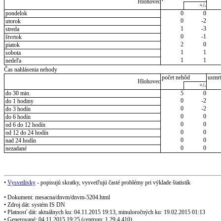
Hlohovec
+/-
pondelok
0
0
0
-2
utorok
1
-3
streda
0
-1
štvrtok
2
0
piatok
1
1
sobota
1
1
nedeľa
Čas nahlásenia nehody
počet nehôd
usmrt
Hlohovec
+/-
do 30 min.
5
0
0
-2
do 1 hodiny
0
-2
do 3 hodín
0
0
do 6 hodín
0
0
od 6 do 12 hodín
0
0
od 12 do 24 hodín
0
0
nad 24 hodín
0
0
nezadané
•
Vysvetlivky
- popisujú skratky, vysvetľujú časté problémy pri výklade štatistík
• Dokument: mesacna/dnvm/dnvm-5204.html
• Zdroj dát: systém IS DN
• Platnosť dát: aktuálnych ku: 04.11.2015 19:13, minuloročných ku: 19.02.2015 01:13
• Generované: 04.11.2015 19:25 (centrum: 1.29.4.410)