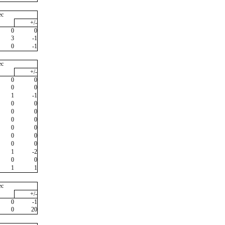
ec
+/-
0
0
3
-1
0
-1
ec
+/-
0
0
0
0
1
-1
0
0
0
0
0
0
0
0
0
0
0
0
1
-2
0
0
1
1
ec
+/-
0
-1
0
20