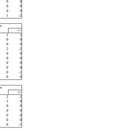
0
0
0
0
0
0
1
-2
ec
+/-
1
1
0
0
0
0
2
-2
0
0
0
0
0
0
0
0
0
-1
0
0
ec
+/-
2
-1
1
0
0
0
0
0
0
0
0
0
0
-1