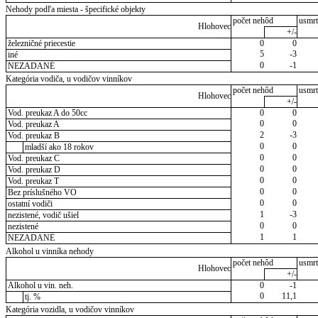
Nehody podľa miesta - špecifické objekty
počet nehôd
usmrt
Hlohovec
+/-
železničné priecestie
0
0
5
-3
iné
0
-1
NEZADANÉ
Kategória vodiča, u vodičov vinníkov
počet nehôd
usmrt
Hlohovec
+/-
Vod. preukaz A do 50cc
0
0
0
0
Vod. preukaz A
2
-3
Vod. preukaz B
0
0
mladší ako 18 rokov
0
0
Vod. preukaz C
0
0
Vod. preukaz D
0
0
Vod. preukaz T
0
0
Bez príslušného VO
0
0
ostatní vodiči
1
-3
nezistené, vodič ušiel
0
0
nezistené
1
1
NEZADANÉ
Alkohol u vinníka nehody
počet nehôd
usmrt
Hlohovec
+/-
Alkohol u vin. neh.
0
-1
0
11,1
tj. %
Kategória vozidla, u vodičov vinníkov