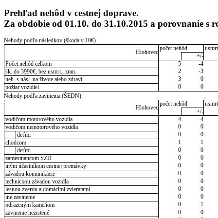
Prehľad nehôd v cestnej doprave.
Za obdobie od 01.10. do 31.10.2015 a porovnanie s
Nehody podľa následkov (škoda v 10€)
počet nehôd
usmrt
Hlohovec
+/-
Počet nehôd celkom
5
-4
2
-3
šk. do 3990€, bez usmrt., zran.
3
0
neh. s násl. na živote alebo zdraví
0
0
požiar vozidiel
Nehody podľa zavinenia (ŠEDN)
počet nehôd
usmrt
Hlohovec
+/-
vodičom motorového vozidla
4
-4
0
0
vodičom nemotorového vozidla
0
0
deťmi
1
1
chodcom
0
0
deťmi
0
0
zamestnancom SŽD
0
0
iným účastníkom cestnej premávky
0
0
závadou komunikácie
0
0
technickou závadou vozidla
0
0
lesnou zverou a domácimi zvieratami
0
0
iné zavinenie
0
-1
odrazeným kameňom
0
0
zavinenie nezistené