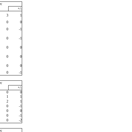
ec
+/-
3
1
0
0
0
-1
0
-1
0
0
0
0
0
0
0
-1
"
ec
+/-
0
0
1
1
2
1
0
-1
0
0
0
-1
0
-2
ec