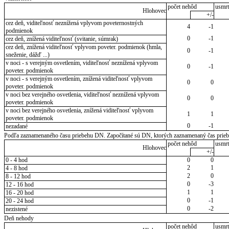
počet nehôd
usmrt
Hlohovec
+/-
cez deň, viditeľnosť neznížená vplyvom poveternostných
4
-1
podmienok
0
-1
cez deň, znížená viditeľnosť (svitanie, súmrak)
cez deň, znížená viditeľnosť vplyvom poveter. podmienok (hmla,
0
-1
sneženie, dážď ...)
v noci - s verejným osvetlením, viditeľnosť neznížená vplyvom
0
-1
poveter. podmienok
v noci - s verejným osvetlením, znížená viditeľnosť vplyvom
0
0
poveter. podmienok
v noci bez verejného osvetlenia, viditeľnosť neznížená vplyvom
0
0
poveter. podmienok
v noci bez verejného osvetlenia, znížená viditeľnosť vplyvom
1
1
poveter. podmienok
0
-1
nezadané
Podľa zaznamenaného času priebehu DN. Započítané sú DN, ktorých zaznamenaný čas priebeh
počet nehôd
usmrt
Hlohovec
+/-
0 - 4 hod
0
0
2
1
4 - 8 hod
2
0
8 - 12 hod
0
-3
12 - 16 hod
1
1
16 - 20 hod
0
-1
20 - 24 hod
0
-2
nezistené
Deň nehody
počet nehôd
usmrt