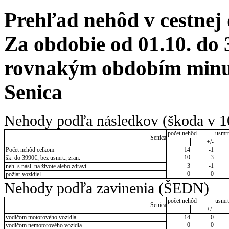
Prehľad nehôd v cestnej
Za obdobie od 01.10. do 
rovnakým obdobím minul
Senica
Nehody podľa následkov (škoda v 1
počet nehôd
usmrt
Senica
+/-
Počet nehôd celkom
14
-1
10
3
šk. do 3990€, bez usmrt., zran.
3
-1
neh. s násl. na živote alebo zdraví
0
0
požiar vozidiel
Nehody podľa zavinenia (ŠEDN)
počet nehôd
usmrt
Senica
+/-
vodičom motorového vozidla
14
0
0
0
vodičom nemotorového vozidla