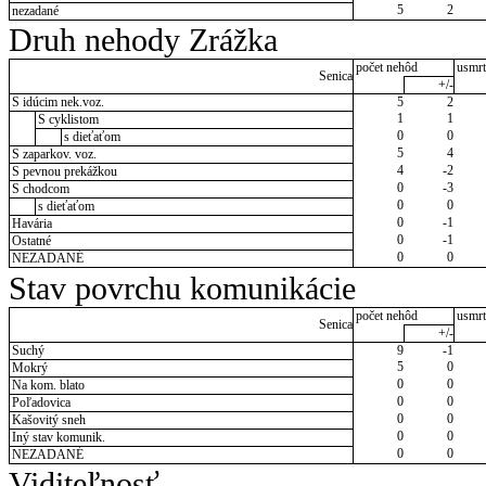
5
2
nezadané
Druh nehody Zrážka
počet nehôd
usmrt
Senica
+/-
S idúcim nek.voz.
5
2
1
1
S cyklistom
0
0
s dieťaťom
5
4
S zaparkov. voz.
4
-2
S pevnou prekážkou
0
-3
S chodcom
0
0
s dieťaťom
0
-1
Havária
0
-1
Ostatné
0
0
NEZADANÉ
Stav povrchu komunikácie
počet nehôd
usmrt
Senica
+/-
Suchý
9
-1
5
0
Mokrý
0
0
Na kom. blato
0
0
Poľadovica
0
0
Kašovitý sneh
0
0
Iný stav komunik.
0
0
NEZADANÉ
Viditeľnosť