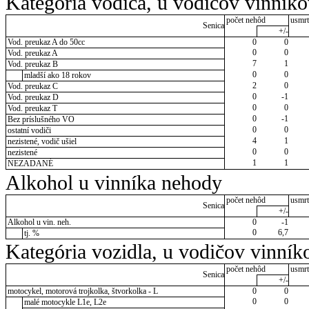
Kategória vodiča, u vodičov vinník
počet nehôd
usmrt
Senica
+/-
Vod. preukaz A do 50cc
0
0
0
0
Vod. preukaz A
7
1
Vod. preukaz B
0
0
mladší ako 18 rokov
2
0
Vod. preukaz C
0
-1
Vod. preukaz D
0
0
Vod. preukaz T
0
-1
Bez príslušného VO
0
0
ostatní vodiči
4
1
nezistené, vodič ušiel
0
0
nezistené
1
1
NEZADANÉ
Alkohol u vinníka nehody
počet nehôd
usmrt
Senica
+/-
Alkohol u vin. neh.
0
-1
0
6,7
tj. %
Kategória vozidla, u vodičov vinník
počet nehôd
usmrt
Senica
+/-
motocykel, motorová trojkolka, štvorkolka - L
0
0
0
0
malé motocykle L1e, L2e