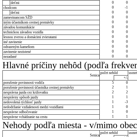
0
0
deťmi
0
-1
chodcom
0
0
deťmi
0
0
zamestnancom SŽD
0
0
iným účastníkom cestnej premávky
0
0
závadou komunikácie
0
0
technickou závadou vozidla
0
0
lesnou zverou a domácimi zvieratami
0
0
iné zavinenie
0
0
odrazeným kameňom
0
0
zavinenie nezistené
0
0
nezadané
Hlavné príčiny nehôd (podľa frekven
počet nehôd
usmrt
Senica
+/-
porušenie povinnosti vodiča
5
0
2
1
porušenie povinnosti účastníka cestnej premávky
2
2
nesprávna jazda cez križovatku
1
1
nesprávny spôsob jazdy
1
-3
nedovolená rýchlosť jazdy
1
0
nedodržanie vzdialenosti medzi vozidlami
1
0
nesprávne odbočovanie
1
1
nesprávne vchádzanie na cestu
Nehody podľa miesta - v/mimo obec
počet nehôd
usmrt
Senica