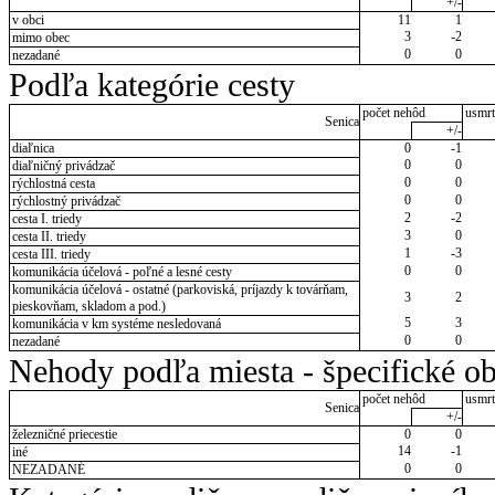
+/-
v obci
11
1
3
-2
mimo obec
0
0
nezadané
Podľa kategórie cesty
počet nehôd
usmrt
Senica
+/-
diaľnica
0
-1
0
0
diaľničný privádzač
0
0
rýchlostná cesta
0
0
rýchlostný privádzač
2
-2
cesta I. triedy
3
0
cesta II. triedy
1
-3
cesta III. triedy
0
0
komunikácia účelová - poľné a lesné cesty
komunikácia účelová - ostatné (parkoviská, príjazdy k továrňam,
3
2
pieskovňam, skladom a pod.)
5
3
komunikácia v km systéme nesledovaná
0
0
nezadané
Nehody podľa miesta - špecifické ob
počet nehôd
usmrt
Senica
+/-
železničné priecestie
0
0
14
-1
iné
0
0
NEZADANÉ