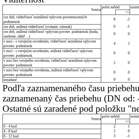
počet nehôd
usmrt
Senica
+/-
cez deň, viditeľnosť neznížená vplyvom poveternostných
8
-2
podmienok
0
-1
cez deň, znížená viditeľnosť (svitanie, súmrak)
cez deň, znížená viditeľnosť vplyvom poveter. podmienok (hmla,
0
0
sneženie, dážď ...)
v noci - s verejným osvetlením, viditeľnosť neznížená vplyvom
4
2
poveter. podmienok
v noci - s verejným osvetlením, znížená viditeľnosť vplyvom
0
0
poveter. podmienok
v noci bez verejného osvetlenia, viditeľnosť neznížená vplyvom
2
0
poveter. podmienok
v noci bez verejného osvetlenia, znížená viditeľnosť vplyvom
0
0
poveter. podmienok
0
0
nezadané
Podľa zaznamenaného času priebehu
zaznamenaný čas priebehu (DN od: -
Ostatné sú zaradené pod položku "ne
počet nehôd
usmrt
Senica
+/-
0 - 4 hod
2
1
2
0
4 - 8 hod
3
-1
8 - 12 hod