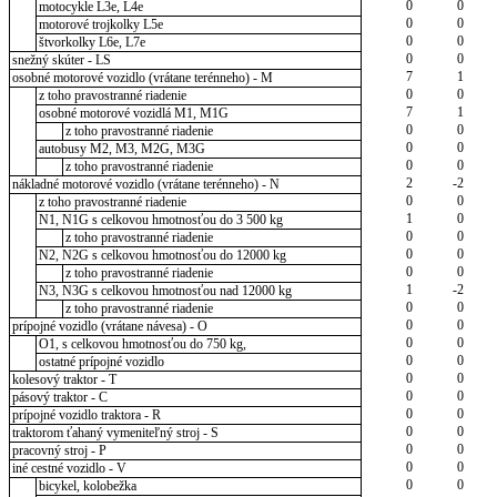
0
0
motocykle L3e, L4e
0
0
motorové trojkolky L5e
0
0
štvorkolky L6e, L7e
0
0
snežný skúter - LS
7
1
osobné motorové vozidlo (vrátane terénneho) - M
0
0
z toho pravostranné riadenie
7
1
osobné motorové vozidlá M1, M1G
0
0
z toho pravostranné riadenie
0
0
autobusy M2, M3, M2G, M3G
0
0
z toho pravostranné riadenie
2
-2
nákladné motorové vozidlo (vrátane terénneho) - N
0
0
z toho pravostranné riadenie
1
0
N1, N1G s celkovou hmotnosťou do 3 500 kg
0
0
z toho pravostranné riadenie
0
0
N2, N2G s celkovou hmotnosťou do 12000 kg
0
0
z toho pravostranné riadenie
1
-2
N3, N3G s celkovou hmotnosťou nad 12000 kg
0
0
z toho pravostranné riadenie
0
0
prípojné vozidlo (vrátane návesa) - O
0
0
O1, s celkovou hmotnosťou do 750 kg,
0
0
ostatné prípojné vozidlo
0
0
kolesový traktor - T
0
0
pásový traktor - C
0
0
prípojné vozidlo traktora - R
0
0
traktorom ťahaný vymeniteľný stroj - S
0
0
pracovný stroj - P
0
0
iné cestné vozidlo - V
0
0
bicykel, kolobežka