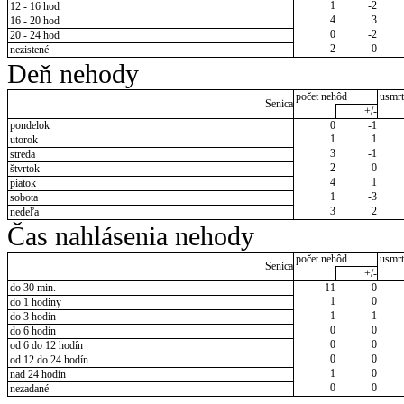
1
-2
12 - 16 hod
4
3
16 - 20 hod
0
-2
20 - 24 hod
2
0
nezistené
Deň nehody
počet nehôd
usmrt
Senica
+/-
pondelok
0
-1
1
1
utorok
3
-1
streda
2
0
štvrtok
4
1
piatok
1
-3
sobota
3
2
nedeľa
Čas nahlásenia nehody
počet nehôd
usmrt
Senica
+/-
do 30 min.
11
0
1
0
do 1 hodiny
1
-1
do 3 hodín
0
0
do 6 hodín
0
0
od 6 do 12 hodín
0
0
od 12 do 24 hodín
1
0
nad 24 hodín
0
0
nezadané