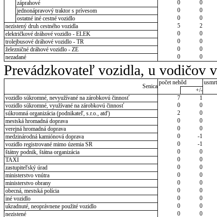
0
0
záprahové
0
0
jednonápravový traktor s prívesom
0
0
ostatné iné cestné vozidlo
5
2
nezistený druh cestného vozidla
0
0
električkové dráhové vozidlo - ELEK
0
0
trolejbusové dráhové vozidlo - TR
0
0
železničné dráhové vozidlo - ZE
0
0
nezadané
Prevádzkovateľ vozidla, u vodičov 
počet nehôd
usmrt
Senica
+/-
vozidlo súkromné, nevyužívané na zárobkovú činnosť
7
1
0
0
vozidlo súkromné, využívané na zárobkovú činnosť
2
0
súkromná organizácia (podnikateľ, s.r.o., atď)
0
0
mestská hromadná doprava
0
0
verejná hromadná doprava
0
-1
medzinárodná kamiónová doprava
0
-1
vozidlo registrované mimo územia SR
0
0
štátny podnik, štátna organizácia
0
0
TAXI
0
0
zastupiteľský úrad
0
0
ministerstvo vnútra
0
0
ministerstvo obrany
0
0
obecná, mestská polícia
0
0
iné vozidlo
0
0
ukradnuté, neoprávnene použité vozidlo
0
0
nezistené