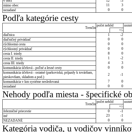
v obci
12
-5
11
3
mimo obec
0
0
nezadané
Podľa kategórie cesty
počet nehôd
usmrt
Trenčín
+/-
diaľnica
1
-2
0
0
diaľničný privádzač
0
0
rýchlostná cesta
0
0
rýchlostný privádzač
8
0
cesta I. triedy
1
-2
cesta II. triedy
4
3
cesta III. triedy
0
0
komunikácia účelová - poľné a lesné cesty
komunikácia účelová - ostatné (parkoviská, príjazdy k továrňam,
2
-1
pieskovňam, skladom a pod.)
7
0
komunikácia v km systéme nesledovaná
0
0
nezadané
Nehody podľa miesta - špecifické ob
počet nehôd
usmrt
Trenčín
+/-
železničné priecestie
0
-1
23
-1
iné
0
0
NEZADANÉ
Kategória vodiča, u vodičov vinník