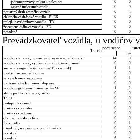
0
0
jednonápravový traktor s prívesom
0
0
ostatné iné cestné vozidlo
6
4
nezistený druh cestného vozidla
0
0
električkové dráhové vozidlo - ELEK
0
0
trolejbusové dráhové vozidlo - TR
0
0
železničné dráhové vozidlo - ZE
0
0
nezadané
Prevádzkovateľ vozidla, u vodičov 
počet nehôd
usmrt
Trenčín
+/-
vozidlo súkromné, nevyužívané na zárobkovú činnosť
14
0
0
0
vozidlo súkromné, využívané na zárobkovú činnosť
1
-1
súkromná organizácia (podnikateľ, s.r.o., atď)
0
0
mestská hromadná doprava
0
-1
verejná hromadná doprava
0
0
medzinárodná kamiónová doprava
1
-2
vozidlo registrované mimo územia SR
0
0
štátny podnik, štátna organizácia
0
0
TAXI
0
0
zastupiteľský úrad
0
0
ministerstvo vnútra
0
0
ministerstvo obrany
0
0
obecná, mestská polícia
0
-1
iné vozidlo
0
0
ukradnuté, neoprávnene použité vozidlo
0
0
nezistené
6
4
nezadané