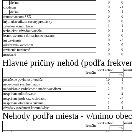
0
0
deťmi
0
-1
chodcom
0
-1
deťmi
0
0
zamestnancom SŽD
0
0
iným účastníkom cestnej premávky
1
1
závadou komunikácie
0
-1
technickou závadou vozidla
0
0
lesnou zverou a domácimi zvieratami
0
-2
iné zavinenie
0
0
odrazeným kameňom
0
0
zavinenie nezistené
0
0
nezadané
Hlavné príčiny nehôd (podľa frekven
počet nehôd
usmrt
Trenčín
+/-
porušenie povinnosti vodiča
10
-1
5
2
nedovolená rýchlosť jazdy
2
2
nedodržanie vzdialenosti medzi vozidlami
2
2
nesprávne odbočovanie
2
-2
nesprávna jazda cez križovatku
1
0
nesprávne otáčanie a cúvanie
1
1
závada v zjazdnosti komunikácie
Nehody podľa miesta - v/mimo obec
počet nehôd
usmrt
Trenčín
+/-