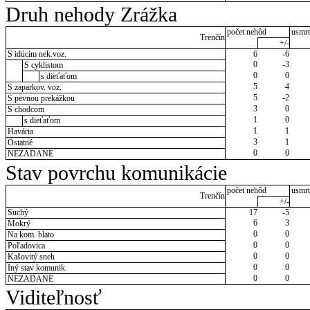
Druh nehody Zrážka
počet nehôd
usmrt
Trenčín
+/-
S idúcim nek.voz.
6
-6
0
-3
S cyklistom
0
0
s dieťaťom
5
4
S zaparkov. voz.
5
-2
S pevnou prekážkou
3
0
S chodcom
1
0
s dieťaťom
1
1
Havária
3
1
Ostatné
0
0
NEZADANÉ
Stav povrchu komunikácie
počet nehôd
usmrt
Trenčín
+/-
Suchý
17
-5
6
3
Mokrý
0
0
Na kom. blato
0
0
Poľadovica
0
0
Kašovitý sneh
0
0
Iný stav komunik.
0
0
NEZADANÉ
Viditeľnosť