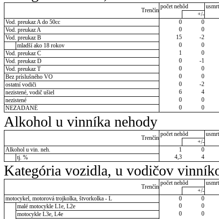
počet nehôd
usmrt
Trenčín
+/-
Vod. preukaz A do 50cc
0
0
0
0
Vod. preukaz A
15
-2
Vod. preukaz B
0
0
mladší ako 18 rokov
1
0
Vod. preukaz C
0
-1
Vod. preukaz D
0
0
Vod. preukaz T
0
0
Bez príslušného VO
0
-2
ostatní vodiči
6
4
nezistené, vodič ušiel
0
0
nezistené
0
0
NEZADANÉ
Alkohol u vinníka nehody
počet nehôd
usmrt
Trenčín
+/-
Alkohol u vin. neh.
1
0
4,3
4
tj. %
Kategória vozidla, u vodičov vinník
počet nehôd
usmrt
Trenčín
+/-
motocykel, motorová trojkolka, štvorkolka - L
0
0
0
0
malé motocykle L1e, L2e
0
0
motocykle L3e, L4e