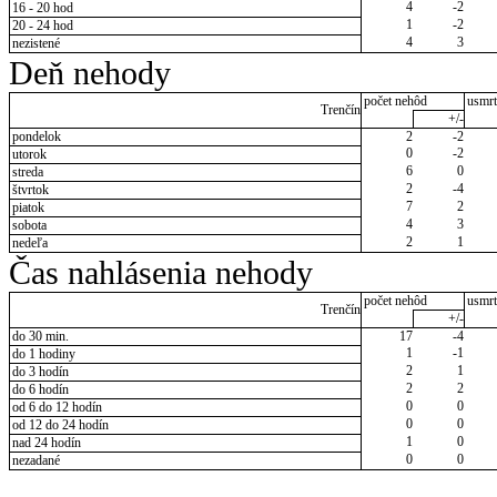
4
-2
16 - 20 hod
1
-2
20 - 24 hod
4
3
nezistené
Deň nehody
počet nehôd
usmrt
Trenčín
+/-
pondelok
2
-2
0
-2
utorok
6
0
streda
2
-4
štvrtok
7
2
piatok
4
3
sobota
2
1
nedeľa
Čas nahlásenia nehody
počet nehôd
usmrt
Trenčín
+/-
do 30 min.
17
-4
1
-1
do 1 hodiny
2
1
do 3 hodín
2
2
do 6 hodín
0
0
od 6 do 12 hodín
0
0
od 12 do 24 hodín
1
0
nad 24 hodín
0
0
nezadané