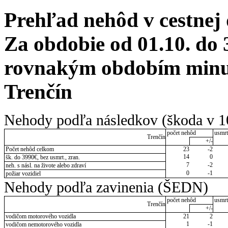
Prehľad nehôd v cestnej
Za obdobie od 01.10. do 
rovnakým obdobím minul
Trenčín
Nehody podľa následkov (škoda v 1
počet nehôd
usmrt
Trenčín
+/-
Počet nehôd celkom
23
-2
14
0
šk. do 3990€, bez usmrt., zran.
7
-2
neh. s násl. na živote alebo zdraví
0
-1
požiar vozidiel
Nehody podľa zavinenia (ŠEDN)
počet nehôd
usmrt
Trenčín
+/-
vodičom motorového vozidla
21
2
1
-1
vodičom nemotorového vozidla