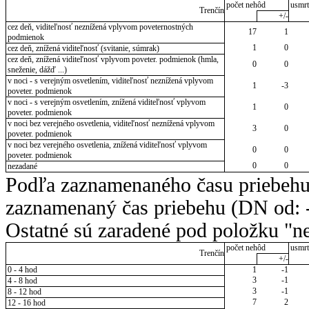
počet nehôd
usmrt
Trenčín
+/-
cez deň, viditeľnosť neznížená vplyvom poveternostných
17
1
podmienok
1
0
cez deň, znížená viditeľnosť (svitanie, súmrak)
cez deň, znížená viditeľnosť vplyvom poveter. podmienok (hmla,
0
0
sneženie, dážď ...)
v noci - s verejným osvetlením, viditeľnosť neznížená vplyvom
1
-3
poveter. podmienok
v noci - s verejným osvetlením, znížená viditeľnosť vplyvom
1
0
poveter. podmienok
v noci bez verejného osvetlenia, viditeľnosť neznížená vplyvom
3
0
poveter. podmienok
v noci bez verejného osvetlenia, znížená viditeľnosť vplyvom
0
0
poveter. podmienok
0
0
nezadané
Podľa zaznamenaného času priebehu
zaznamenaný čas priebehu (DN od: -
Ostatné sú zaradené pod položku "ne
počet nehôd
usmrt
Trenčín
+/-
0 - 4 hod
1
-1
3
-1
4 - 8 hod
3
-1
8 - 12 hod
7
2
12 - 16 hod