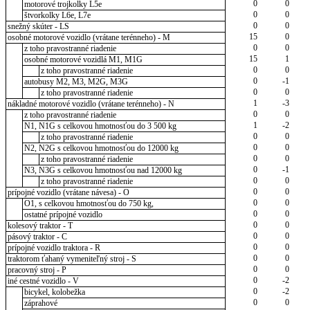
0
0
motorové trojkolky L5e
0
0
štvorkolky L6e, L7e
0
0
snežný skúter - LS
15
0
osobné motorové vozidlo (vrátane terénneho) - M
0
0
z toho pravostranné riadenie
15
1
osobné motorové vozidlá M1, M1G
0
0
z toho pravostranné riadenie
0
-1
autobusy M2, M3, M2G, M3G
0
0
z toho pravostranné riadenie
1
-3
nákladné motorové vozidlo (vrátane terénneho) - N
0
0
z toho pravostranné riadenie
1
-2
N1, N1G s celkovou hmotnosťou do 3 500 kg
0
0
z toho pravostranné riadenie
0
0
N2, N2G s celkovou hmotnosťou do 12000 kg
0
0
z toho pravostranné riadenie
0
-1
N3, N3G s celkovou hmotnosťou nad 12000 kg
0
0
z toho pravostranné riadenie
0
0
prípojné vozidlo (vrátane návesa) - O
0
0
O1, s celkovou hmotnosťou do 750 kg,
0
0
ostatné prípojné vozidlo
0
0
kolesový traktor - T
0
0
pásový traktor - C
0
0
prípojné vozidlo traktora - R
0
0
traktorom ťahaný vymeniteľný stroj - S
0
0
pracovný stroj - P
0
-2
iné cestné vozidlo - V
0
-2
bicykel, kolobežka
0
0
záprahové