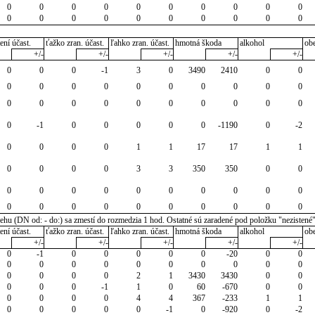
0
0
0
0
0
0
0
0
0
0
0
0
0
0
0
0
0
0
0
0
ení účast.
ťažko zran. účast.
ľahko zran. účast.
hmotná škoda
alkohol
ob
+/-
+/-
+/-
+/-
+/-
0
0
0
-1
3
0
3490
2410
0
0
0
0
0
0
0
0
0
0
0
0
0
0
0
0
0
0
0
0
0
0
0
-1
0
0
0
0
0
-1190
0
-2
0
0
0
0
1
1
17
17
1
1
0
0
0
0
3
3
350
350
0
0
0
0
0
0
0
0
0
0
0
0
0
0
0
0
0
0
0
0
0
0
u (DN od: - do:) sa zmestí do rozmedzia 1 hod. Ostatné sú zaradené pod položku "nezistené
ení účast.
ťažko zran. účast.
ľahko zran. účast.
hmotná škoda
alkohol
ob
+/-
+/-
+/-
+/-
+/-
0
-1
0
0
0
0
0
-20
0
0
0
0
0
0
0
0
0
0
0
0
0
0
0
0
2
1
3430
3430
0
0
0
0
0
-1
1
0
60
-670
0
0
0
0
0
0
4
4
367
-233
1
1
0
0
0
0
0
-1
0
-920
0
-2