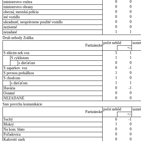
0
0
ministerstvo vnútra
0
0
ministerstvo obrany
0
0
obecná, mestská polícia
0
0
iné vozidlo
0
0
ukradnuté, neoprávnene použité vozidlo
0
0
nezistené
1
1
nezadané
Druh nehody Zrážka
počet nehôd
usmrt
Partizánske
+/-
S idúcim nek.voz.
5
1
1
1
S cyklistom
0
0
s dieťaťom
0
-1
S zaparkov. voz.
1
0
S pevnou prekážkou
1
0
S chodcom
1
1
s dieťaťom
0
-1
Havária
0
0
Ostatné
0
0
NEZADANÉ
Stav povrchu komunikácie
počet nehôd
usmrt
Partizánske
+/-
Suchý
6
-1
1
0
Mokrý
0
0
Na kom. blato
0
0
Poľadovica
0
0
Kašovitý sneh