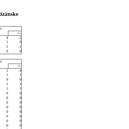
tizánske
ec
+/-
4
-2
1
0
2
-1
0
0
ec
+/-
2
-4
1
1
0
0
1
1
1
1
0
0
0
0
0
0
0
0
0
0
0
0
0
0
0
0