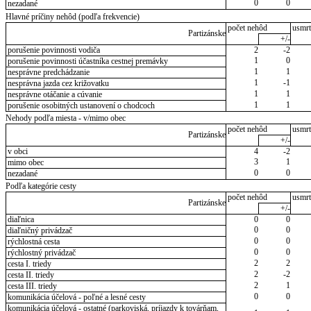
0
0
nezadané
Hlavné príčiny nehôd (podľa frekvencie)
počet nehôd
usmrt
Partizánske
+/-
porušenie povinnosti vodiča
2
-2
1
0
porušenie povinnosti účastníka cestnej premávky
1
1
nesprávne predchádzanie
1
-1
nesprávna jazda cez križovatku
1
1
nesprávne otáčanie a cúvanie
1
1
porušenie osobitných ustanovení o chodcoch
Nehody podľa miesta - v/mimo obec
počet nehôd
usmrt
Partizánske
+/-
v obci
4
-2
3
1
mimo obec
0
0
nezadané
Podľa kategórie cesty
počet nehôd
usmrt
Partizánske
+/-
diaľnica
0
0
0
0
diaľničný privádzač
0
0
rýchlostná cesta
0
0
rýchlostný privádzač
2
2
cesta I. triedy
2
-2
cesta II. triedy
2
1
cesta III. triedy
0
0
komunikácia účelová - poľné a lesné cesty
komunikácia účelová - ostatné (parkoviská, príjazdy k továrňam,