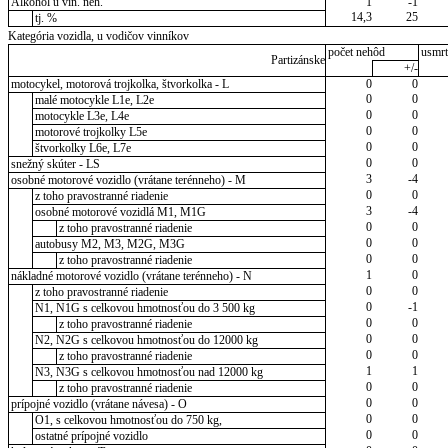
Alkohol u vin. neh.
1
-1
14,3
25
tj. %
Kategória vozidla, u vodičov vinníkov
počet nehôd
usmrt
Partizánske
+/-
motocykel, motorová trojkolka, štvorkolka - L
0
0
0
0
malé motocykle L1e, L2e
0
0
motocykle L3e, L4e
0
0
motorové trojkolky L5e
0
0
štvorkolky L6e, L7e
0
0
snežný skúter - LS
3
-4
osobné motorové vozidlo (vrátane terénneho) - M
0
0
z toho pravostranné riadenie
3
-4
osobné motorové vozidlá M1, M1G
0
0
z toho pravostranné riadenie
0
0
autobusy M2, M3, M2G, M3G
0
0
z toho pravostranné riadenie
1
0
nákladné motorové vozidlo (vrátane terénneho) - N
0
0
z toho pravostranné riadenie
0
-1
N1, N1G s celkovou hmotnosťou do 3 500 kg
0
0
z toho pravostranné riadenie
0
0
N2, N2G s celkovou hmotnosťou do 12000 kg
0
0
z toho pravostranné riadenie
1
1
N3, N3G s celkovou hmotnosťou nad 12000 kg
0
0
z toho pravostranné riadenie
0
0
prípojné vozidlo (vrátane návesa) - O
0
0
O1, s celkovou hmotnosťou do 750 kg,
0
0
ostatné prípojné vozidlo