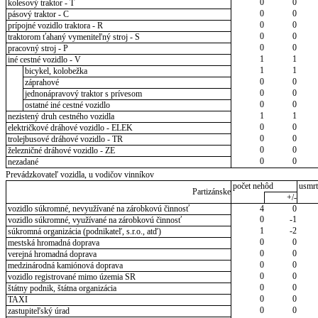
0
0
kolesový traktor - T
0
0
pásový traktor - C
0
0
prípojné vozidlo traktora - R
0
0
traktorom ťahaný vymeniteľný stroj - S
0
0
pracovný stroj - P
1
1
iné cestné vozidlo - V
1
1
bicykel, kolobežka
0
0
záprahové
0
0
jednonápravový traktor s prívesom
0
0
ostatné iné cestné vozidlo
1
1
nezistený druh cestného vozidla
0
0
električkové dráhové vozidlo - ELEK
0
0
trolejbusové dráhové vozidlo - TR
0
0
železničné dráhové vozidlo - ZE
0
0
nezadané
Prevádzkovateľ vozidla, u vodičov vinníkov
počet nehôd
usmrt
Partizánske
+/-
vozidlo súkromné, nevyužívané na zárobkovú činnosť
4
0
0
-1
vozidlo súkromné, využívané na zárobkovú činnosť
1
-2
súkromná organizácia (podnikateľ, s.r.o., atď)
0
0
mestská hromadná doprava
0
0
verejná hromadná doprava
0
0
medzinárodná kamiónová doprava
0
0
vozidlo registrované mimo územia SR
0
0
štátny podnik, štátna organizácia
0
0
TAXI
0
0
zastupiteľský úrad