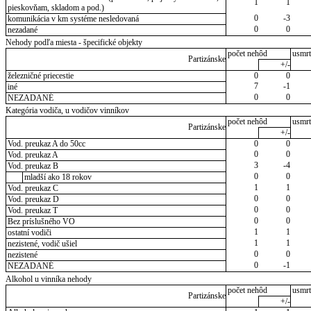
1
1
pieskovňam, skladom a pod.)
0
-3
komunikácia v km systéme nesledovaná
0
0
nezadané
Nehody podľa miesta - špecifické objekty
počet nehôd
usmrt
Partizánske
+/-
železničné priecestie
0
0
7
-1
iné
0
0
NEZADANÉ
Kategória vodiča, u vodičov vinníkov
počet nehôd
usmrt
Partizánske
+/-
Vod. preukaz A do 50cc
0
0
0
0
Vod. preukaz A
3
-4
Vod. preukaz B
0
0
mladší ako 18 rokov
1
1
Vod. preukaz C
0
0
Vod. preukaz D
0
0
Vod. preukaz T
0
0
Bez príslušného VO
1
1
ostatní vodiči
1
1
nezistené, vodič ušiel
0
0
nezistené
0
-1
NEZADANÉ
Alkohol u vinníka nehody
počet nehôd
usmrt
Partizánske
+/-