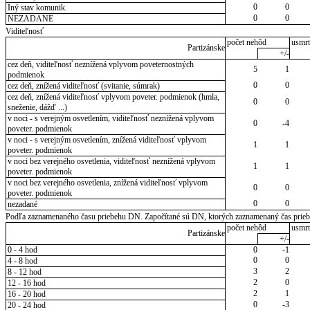
0
0
Iný stav komunik.
0
0
NEZADANÉ
Viditeľnosť
počet nehôd
usmrt
Partizánske
+/-
cez deň, viditeľnosť neznížená vplyvom poveternostných
5
1
podmienok
0
0
cez deň, znížená viditeľnosť (svitanie, súmrak)
cez deň, znížená viditeľnosť vplyvom poveter. podmienok (hmla,
0
0
sneženie, dážď ...)
v noci - s verejným osvetlením, viditeľnosť neznížená vplyvom
0
-4
poveter. podmienok
v noci - s verejným osvetlením, znížená viditeľnosť vplyvom
1
1
poveter. podmienok
v noci bez verejného osvetlenia, viditeľnosť neznížená vplyvom
1
1
poveter. podmienok
v noci bez verejného osvetlenia, znížená viditeľnosť vplyvom
0
0
poveter. podmienok
0
0
nezadané
Podľa zaznamenaného času priebehu DN. Započítané sú DN, ktorých zaznamenaný čas priebeh
počet nehôd
usmrt
Partizánske
+/-
0 - 4 hod
0
-1
0
0
4 - 8 hod
3
2
8 - 12 hod
2
0
12 - 16 hod
2
1
16 - 20 hod
0
-3
20 - 24 hod