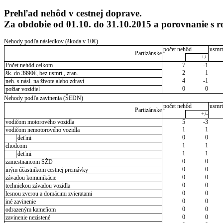
Prehľad nehôd v cestnej doprave.
Za obdobie od 01.10. do 31.10.2015 a porovnanie s
Nehody podľa následkov (škoda v 10€)
počet nehôd
usmrt
Partizánske
+/-
Počet nehôd celkom
7
-1
2
1
šk. do 3990€, bez usmrt., zran.
4
-1
neh. s násl. na živote alebo zdraví
0
0
požiar vozidiel
Nehody podľa zavinenia (ŠEDN)
počet nehôd
usmrt
Partizánske
+/-
vodičom motorového vozidla
5
-3
1
1
vodičom nemotorového vozidla
0
0
deťmi
1
1
chodcom
1
1
deťmi
0
0
zamestnancom SŽD
0
0
iným účastníkom cestnej premávky
0
0
závadou komunikácie
0
0
technickou závadou vozidla
0
0
lesnou zverou a domácimi zvieratami
0
0
iné zavinenie
0
0
odrazeným kameňom
0
0
zavinenie nezistené