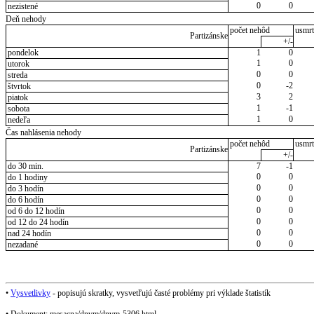
0
0
nezistené
Deň nehody
počet nehôd
usmrt
Partizánske
+/-
pondelok
1
0
1
0
utorok
0
0
streda
0
-2
štvrtok
3
2
piatok
1
-1
sobota
1
0
nedeľa
Čas nahlásenia nehody
počet nehôd
usmrt
Partizánske
+/-
do 30 min.
7
-1
0
0
do 1 hodiny
0
0
do 3 hodín
0
0
do 6 hodín
0
0
od 6 do 12 hodín
0
0
od 12 do 24 hodín
0
0
nad 24 hodín
0
0
nezadané
•
Vysvetlivky
- popisujú skratky, vysvetľujú časté problémy pri výklade štatistík
• Dokument: mesacna/dnvm/dnvm-5306.html