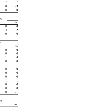
1
1
0
-3
0
0
ec
+/-
0
0
4
-2
0
0
ec
+/-
0
0
0
0
1
-4
0
0
1
1
0
0
0
0
0
0
1
1
0
0
0
0
0
-1
ec
+/-