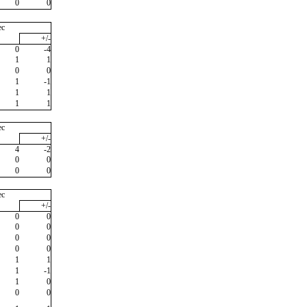
0
0
ec
+/-
0
-4
1
1
0
0
1
-1
1
1
1
1
ec
+/-
4
-2
0
0
0
0
ec
+/-
0
0
0
0
0
0
0
0
1
1
1
-1
1
0
0
0