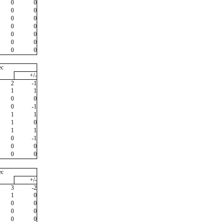
0
0
0
0
0
0
0
0
0
0
0
0
0
0
ec
+/-
2
-1
1
1
0
0
0
-1
1
1
1
0
1
1
0
-1
0
0
0
0
ec
+/-
3
-2
1
0
0
0
0
0
0
0