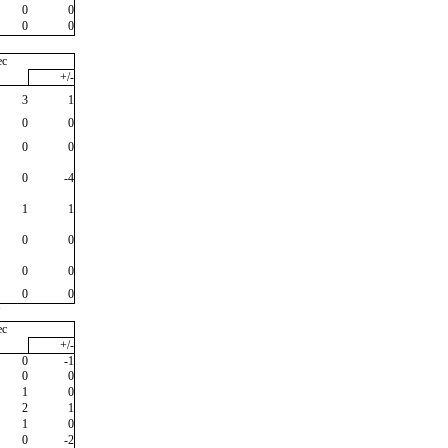
0
0
0
0
ec
+/-
3
1
0
0
0
0
0
-4
1
1
0
0
0
0
0
0
"
ec
+/-
0
-1
0
0
1
0
2
1
1
0
0
-2