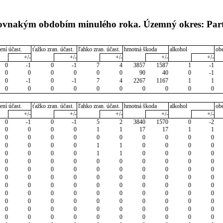
 rovnakým obdobím minulého roka. Územný okres: Par
ení účast.
ťažko zran. účast.
ľahko zran. účast.
hmotná škoda
alkohol
ob
+/-
+/-
+/-
+/-
+/-
0
-1
0
-1
7
4
3857
1587
1
-1
0
0
0
0
0
0
90
40
0
-1
0
-1
0
-1
7
4
2267
1167
1
1
0
0
0
0
0
0
0
0
0
0
ení účast.
ťažko zran. účast.
ľahko zran. účast.
hmotná škoda
alkohol
ob
+/-
+/-
+/-
+/-
+/-
0
-1
0
-1
5
2
3840
1570
0
-2
0
0
0
0
1
1
17
17
1
1
0
0
0
0
0
0
0
0
0
0
0
0
0
0
1
1
0
0
0
0
0
0
0
0
1
1
0
0
0
0
0
0
0
0
0
0
0
0
0
0
0
0
0
0
0
0
0
0
0
0
0
0
0
0
0
0
0
0
0
0
0
0
0
0
0
0
0
0
0
0
0
0
0
0
0
0
0
0
0
0
0
0
0
0
0
0
0
0
0
0
0
0
0
0
0
0
0
0
0
0
0
0
0
0
0
0
0
0
0
0