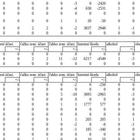
0
0
0
0
0
-3
0
-2420
0
0
0
0
0
0
4
-4
630
-2531
1
0
0
0
0
0
0
0
0
0
0
0
0
0
0
0
1
1
20
-50
0
0
0
0
2
2
6
-2
3837
2948
1
-1
0
0
0
0
0
0
0
0
0
0
ení účast.
ťažko zran. účast.
ľahko zran. účast.
hmotná škoda
alkohol
ob
+/-
+/-
+/-
+/-
+/-
0
0
0
0
0
0
0
0
0
0
0
0
2
2
11
-12
6217
-4549
2
-3
0
0
0
0
0
0
0
0
0
0
ení účast.
ťažko zran. účast.
ľahko zran. účast.
hmotná škoda
alkohol
ob
+/-
+/-
+/-
+/-
+/-
0
0
0
0
0
-2
0
-250
0
0
0
0
0
0
0
0
0
0
0
0
0
0
0
0
5
-10
3695
-2965
0
-3
0
0
0
0
0
0
0
0
0
0
0
0
0
0
1
1
1777
577
0
0
0
0
0
0
0
0
0
0
0
0
0
0
0
0
0
0
0
0
0
0
0
0
0
0
1
1
205
205
1
1
0
0
0
0
0
-2
0
-6
0
-1
0
0
0
0
0
-1
185
-340
0
0
0
0
0
0
0
0
0
0
0
0
0
0
2
2
0
0
10
10
0
0