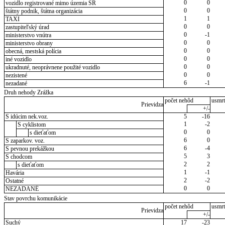
0
0
vozidlo registrované mimo územia SR
0
0
štátny podnik, štátna organizácia
1
1
TAXI
0
0
zastupiteľský úrad
0
-1
ministerstvo vnútra
0
0
ministerstvo obrany
0
0
obecná, mestská polícia
0
0
iné vozidlo
0
0
ukradnuté, neoprávnene použité vozidlo
0
0
nezistené
6
-1
nezadané
Druh nehody Zrážka
počet nehôd
usmrt
Prievidza
+/-
S idúcim nek.voz.
5
-16
1
-2
S cyklistom
0
0
s dieťaťom
6
0
S zaparkov. voz.
6
-4
S pevnou prekážkou
5
3
S chodcom
2
2
s dieťaťom
1
-1
Havária
2
-2
Ostatné
0
0
NEZADANÉ
Stav povrchu komunikácie
počet nehôd
usmrt
Prievidza
+/-
Suchý
17
-23