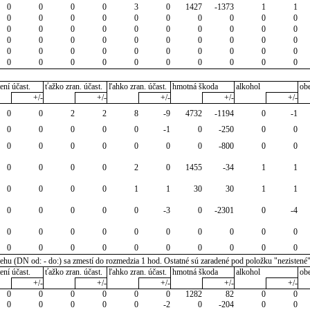
0
0
0
0
3
0
1427
-1373
1
1
0
0
0
0
0
0
0
0
0
0
0
0
0
0
0
0
0
0
0
0
0
0
0
0
0
0
0
0
0
0
0
0
0
0
0
0
0
0
0
0
0
0
0
0
0
0
0
0
0
0
ení účast.
ťažko zran. účast.
ľahko zran. účast.
hmotná škoda
alkohol
ob
+/-
+/-
+/-
+/-
+/-
0
0
2
2
8
-9
4732
-1194
0
-1
0
0
0
0
0
-1
0
-250
0
0
0
0
0
0
0
0
0
-800
0
0
0
0
0
0
2
0
1455
-34
1
1
0
0
0
0
1
1
30
30
1
1
0
0
0
0
0
-3
0
-2301
0
-4
0
0
0
0
0
0
0
0
0
0
0
0
0
0
0
0
0
0
0
0
u (DN od: - do:) sa zmestí do rozmedzia 1 hod. Ostatné sú zaradené pod položku "nezistené
ení účast.
ťažko zran. účast.
ľahko zran. účast.
hmotná škoda
alkohol
ob
+/-
+/-
+/-
+/-
+/-
0
0
0
0
0
0
1282
82
0
0
0
0
0
0
0
-2
0
-204
0
0