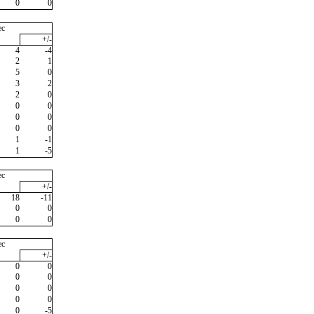
0
0
ec
+/-
4
-4
2
1
5
0
3
2
2
0
0
0
0
0
0
0
1
-1
1
-5
ec
+/-
18
-11
0
0
0
0
ec
+/-
0
0
0
0
0
0
0
0
0
-5