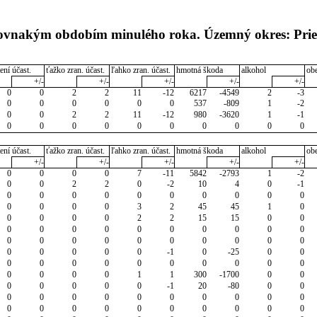
 rovnakým obdobím minulého roka. Územný okres: Prie
ení účast.
ťažko zran. účast.
ľahko zran. účast.
hmotná škoda
alkohol
ob
+/-
+/-
+/-
+/-
+/-
0
0
2
2
11
-12
6217
-4549
2
-3
0
0
0
0
0
0
537
-809
1
-2
0
0
2
2
11
-12
980
-3620
1
-1
0
0
0
0
0
0
0
0
0
0
ení účast.
ťažko zran. účast.
ľahko zran. účast.
hmotná škoda
alkohol
ob
+/-
+/-
+/-
+/-
+/-
0
0
0
0
7
-11
5842
-2793
1
-2
0
0
2
2
0
-2
10
4
0
-1
0
0
0
0
0
0
0
0
0
0
0
0
0
0
3
2
45
45
1
0
0
0
0
0
2
2
15
15
0
0
0
0
0
0
0
0
0
0
0
0
0
0
0
0
0
0
0
0
0
0
0
0
0
0
0
-1
0
-25
0
0
0
0
0
0
0
0
0
0
0
0
0
0
0
0
1
1
300
-1700
0
0
0
0
0
0
0
-1
20
-80
0
0
0
0
0
0
0
0
0
0
0
0
0
0
0
0
0
0
0
0
0
0