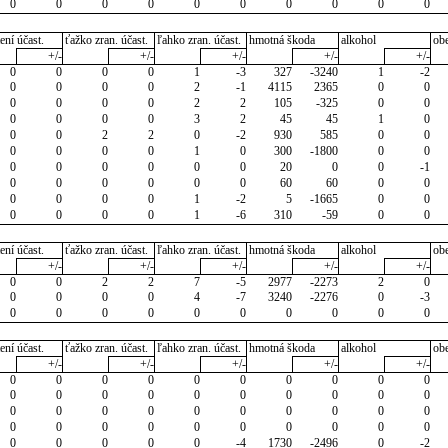
0
0
0
0
0
0
0
0
0
0
ení účast.
ťažko zran. účast.
ľahko zran. účast.
hmotná škoda
alkohol
ob
+/-
+/-
+/-
+/-
+/-
0
0
0
0
1
-3
327
-3240
1
-2
0
0
0
0
2
-1
4115
2365
0
0
0
0
0
0
2
2
105
-325
0
0
0
0
0
0
3
2
45
45
1
0
0
0
2
2
0
-2
930
585
0
0
0
0
0
0
1
0
300
-1800
0
0
0
0
0
0
0
0
20
0
0
-1
0
0
0
0
0
0
60
60
0
0
0
0
0
0
1
-2
5
-1665
0
0
0
0
0
0
1
-6
310
-59
0
0
ení účast.
ťažko zran. účast.
ľahko zran. účast.
hmotná škoda
alkohol
ob
+/-
+/-
+/-
+/-
+/-
0
0
2
2
7
-5
2977
-2273
2
0
0
0
0
0
4
-7
3240
-2276
0
-3
0
0
0
0
0
0
0
0
0
0
ení účast.
ťažko zran. účast.
ľahko zran. účast.
hmotná škoda
alkohol
ob
+/-
+/-
+/-
+/-
+/-
0
0
0
0
0
0
0
0
0
0
0
0
0
0
0
0
0
0
0
0
0
0
0
0
0
0
0
0
0
0
0
0
0
0
0
0
0
0
0
0
0
0
0
0
0
-4
1730
-2496
0
-2