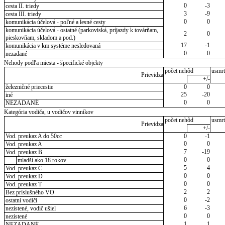
0
-3
cesta II. triedy
3
-9
cesta III. triedy
0
0
komunikácia účelová - poľné a lesné cesty
komunikácia účelová - ostatné (parkoviská, príjazdy k továrňam,
2
0
pieskovňam, skladom a pod.)
17
-1
komunikácia v km systéme nesledovaná
0
0
nezadané
Nehody podľa miesta - špecifické objekty
počet nehôd
usmrt
Prievidza
+/-
železničné priecestie
0
0
25
-20
iné
0
0
NEZADANÉ
Kategória vodiča, u vodičov vinníkov
počet nehôd
usmrt
Prievidza
+/-
Vod. preukaz A do 50cc
0
-1
0
0
Vod. preukaz A
7
-19
Vod. preukaz B
0
0
mladší ako 18 rokov
5
4
Vod. preukaz C
0
0
Vod. preukaz D
0
0
Vod. preukaz T
2
2
Bez príslušného VO
0
-2
ostatní vodiči
6
-3
nezistené, vodič ušiel
0
0
nezistené
1
1
NEZADANÉ