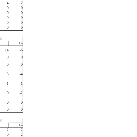
4
2
0
0
0
0
0
0
0
0
0
0
ec
+/-
14
-6
0
0
0
0
3
-4
1
1
0
-2
0
0
0
0
"
ec
+/-
2
2
0
-2