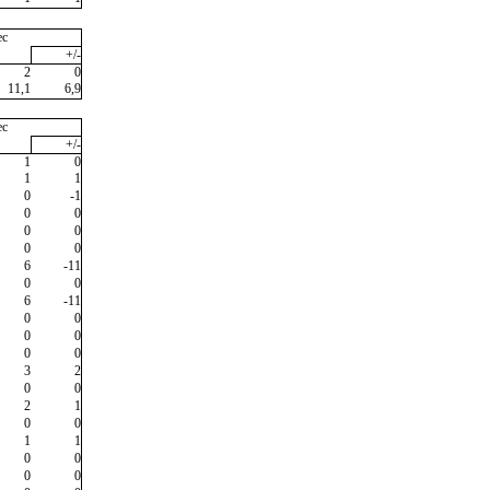
ec
+/-
2
0
11,1
6,9
ec
+/-
1
0
1
1
0
-1
0
0
0
0
0
0
6
-11
0
0
6
-11
0
0
0
0
0
0
3
2
0
0
2
1
0
0
1
1
0
0
0
0