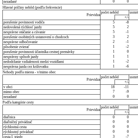
0
0
nezadané
Hlavné príčiny nehôd (podľa frekvencie)
počet nehôd
usmrt
Prievidza
+/-
porušenie povinnosti vodiča
5
-8
5
2
nedovolená rýchlosť jazdy
5
-1
nesprávne otáčanie a cúvanie
3
2
porušenie osobitných ustanovení o chodcoch
2
-1
nesprávne odbočovanie
1
-2
pôsobenie zvierať
1
0
porušenie povinnosti účastníka cestnej premávky
1
1
nesprávny spôsob jazdy
1
-2
nedodržanie vzdialenosti medzi vozidlami
1
-6
nesprávna jazda cez križovatku
Nehody podľa miesta - v/mimo obec
počet nehôd
usmrt
Prievidza
+/-
v obci
18
-11
7
-9
mimo obec
0
0
nezadané
Podľa kategórie cesty
počet nehôd
usmrt
Prievidza
+/-
diaľnica
0
0
0
0
diaľničný privádzač
0
0
rýchlostná cesta
0
0
rýchlostný privádzač
3
-7
cesta I. triedy