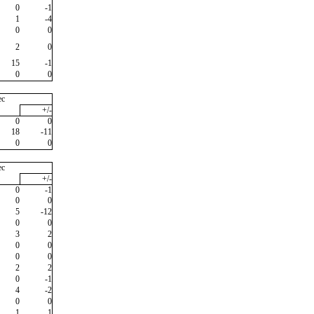
0
-1
1
-4
0
0
2
0
15
-1
0
0
ec
+/-
0
0
18
-11
0
0
ec
+/-
0
-1
0
0
5
-12
0
0
3
2
0
0
0
0
2
2
0
-1
4
-2
0
0
1
1