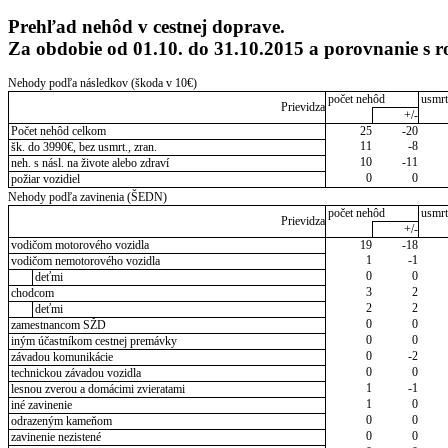
Prehľad nehôd v cestnej doprave.
Za obdobie od 01.10. do 31.10.2015 a porovnanie s
Nehody podľa následkov (škoda v 10€)
počet nehôd
usmrt
Prievidza
+/-
Počet nehôd celkom
25
-20
11
-8
šk. do 3990€, bez usmrt., zran.
10
-11
neh. s násl. na živote alebo zdraví
0
0
požiar vozidiel
Nehody podľa zavinenia (ŠEDN)
počet nehôd
usmrt
Prievidza
+/-
vodičom motorového vozidla
19
-18
1
-1
vodičom nemotorového vozidla
0
0
deťmi
3
2
chodcom
2
2
deťmi
0
0
zamestnancom SŽD
0
0
iným účastníkom cestnej premávky
0
-2
závadou komunikácie
0
0
technickou závadou vozidla
1
-1
lesnou zverou a domácimi zvieratami
1
0
iné zavinenie
0
0
odrazeným kameňom
0
0
zavinenie nezistené