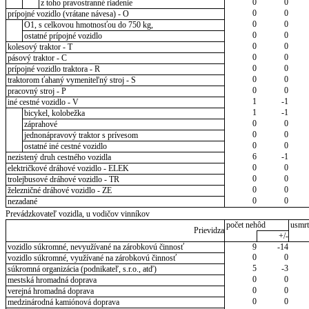
0
0
z toho pravostranné riadenie
0
0
prípojné vozidlo (vrátane návesa) - O
0
0
O1, s celkovou hmotnosťou do 750 kg,
0
0
ostatné prípojné vozidlo
0
0
kolesový traktor - T
0
0
pásový traktor - C
0
0
prípojné vozidlo traktora - R
0
0
traktorom ťahaný vymeniteľný stroj - S
0
0
pracovný stroj - P
1
-1
iné cestné vozidlo - V
1
-1
bicykel, kolobežka
0
0
záprahové
0
0
jednonápravový traktor s prívesom
0
0
ostatné iné cestné vozidlo
6
-1
nezistený druh cestného vozidla
0
0
električkové dráhové vozidlo - ELEK
0
0
trolejbusové dráhové vozidlo - TR
0
0
železničné dráhové vozidlo - ZE
0
0
nezadané
Prevádzkovateľ vozidla, u vodičov vinníkov
počet nehôd
usmrt
Prievidza
+/-
vozidlo súkromné, nevyužívané na zárobkovú činnosť
9
-14
0
0
vozidlo súkromné, využívané na zárobkovú činnosť
5
-3
súkromná organizácia (podnikateľ, s.r.o., atď)
0
0
mestská hromadná doprava
0
0
verejná hromadná doprava
0
0
medzinárodná kamiónová doprava