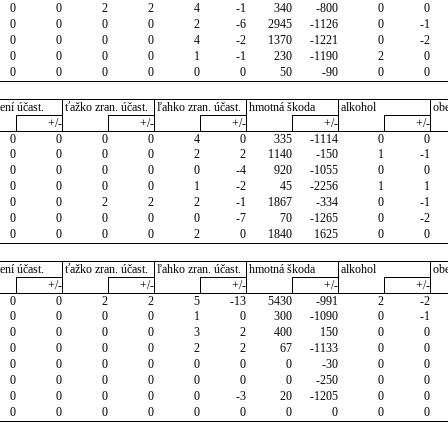
0
0
2
2
4
-1
340
-800
0
0
0
0
0
0
2
-6
2945
-1126
0
-1
0
0
0
0
4
-2
1370
-1221
0
-2
0
0
0
0
1
-1
230
-1190
2
0
0
0
0
0
0
0
50
-90
0
0
ení účast.
ťažko zran. účast.
ľahko zran. účast.
hmotná škoda
alkohol
ob
+/-
+/-
+/-
+/-
+/-
0
0
0
0
4
0
335
-1114
0
0
0
0
0
0
2
2
1140
-150
1
-1
0
0
0
0
0
-4
920
-1055
0
0
0
0
0
0
1
-2
45
-2256
1
1
0
0
2
2
2
-1
1867
-334
0
-1
0
0
0
0
0
-7
70
-1265
0
-2
0
0
0
0
2
0
1840
1625
0
0
ení účast.
ťažko zran. účast.
ľahko zran. účast.
hmotná škoda
alkohol
ob
+/-
+/-
+/-
+/-
+/-
0
0
2
2
5
-13
5430
-991
2
-2
0
0
0
0
1
0
300
-1090
0
-1
0
0
0
0
3
2
400
150
0
0
0
0
0
0
2
2
67
-1133
0
0
0
0
0
0
0
0
0
-30
0
0
0
0
0
0
0
0
0
-250
0
0
0
0
0
0
0
-3
20
-1205
0
0
0
0
0
0
0
0
0
0
0
0