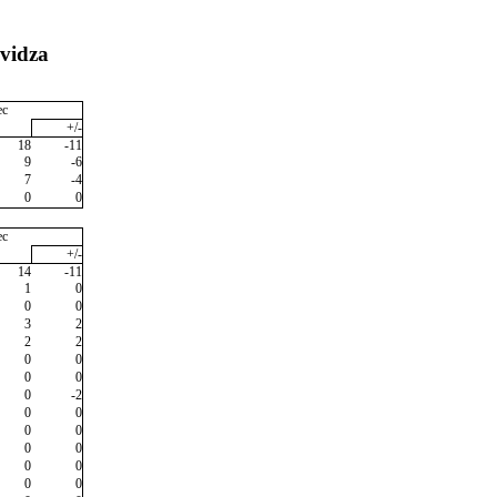
vidza
ec
+/-
18
-11
9
-6
7
-4
0
0
ec
+/-
14
-11
1
0
0
0
3
2
2
2
0
0
0
0
0
-2
0
0
0
0
0
0
0
0
0
0