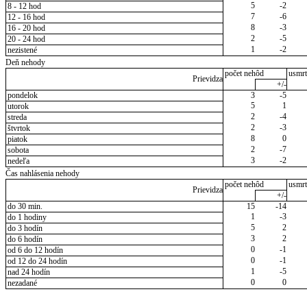
5
-2
8 - 12 hod
7
-6
12 - 16 hod
8
-3
16 - 20 hod
2
-5
20 - 24 hod
1
-2
nezistené
Deň nehody
počet nehôd
usmrt
Prievidza
+/-
pondelok
3
-5
5
1
utorok
2
-4
streda
2
-3
štvrtok
8
0
piatok
2
-7
sobota
3
-2
nedeľa
Čas nahlásenia nehody
počet nehôd
usmrt
Prievidza
+/-
do 30 min.
15
-14
1
-3
do 1 hodiny
5
2
do 3 hodín
3
2
do 6 hodín
0
-1
od 6 do 12 hodín
0
-1
od 12 do 24 hodín
1
-5
nad 24 hodín
0
0
nezadané