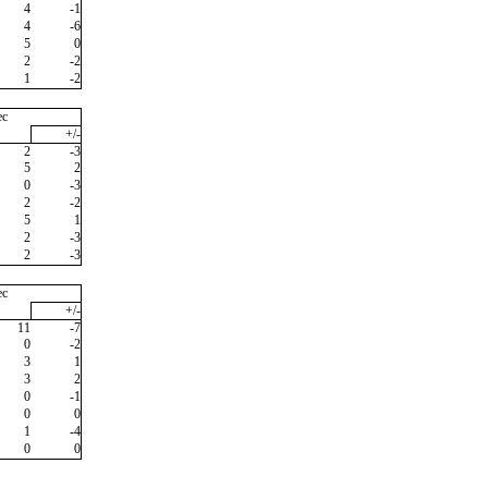
4
-1
4
-6
5
0
2
-2
1
-2
ec
+/-
2
-3
5
2
0
-3
2
-2
5
1
2
-3
2
-3
ec
+/-
11
-7
0
-2
3
1
3
2
0
-1
0
0
1
-4
0
0