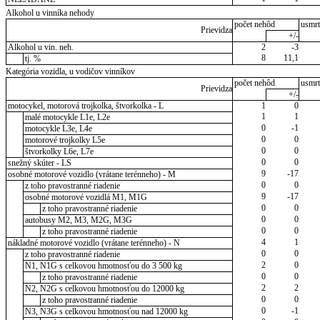
Alkohol u vinníka nehody
počet nehôd
usmrt
Prievidza
+/-
Alkohol u vin. neh.
2
-3
8
11,1
tj. %
Kategória vozidla, u vodičov vinníkov
počet nehôd
usmrt
Prievidza
+/-
motocykel, motorová trojkolka, štvorkolka - L
1
0
1
1
malé motocykle L1e, L2e
0
-1
motocykle L3e, L4e
0
0
motorové trojkolky L5e
0
0
štvorkolky L6e, L7e
0
0
snežný skúter - LS
9
-17
osobné motorové vozidlo (vrátane terénneho) - M
0
0
z toho pravostranné riadenie
9
-17
osobné motorové vozidlá M1, M1G
0
0
z toho pravostranné riadenie
0
0
autobusy M2, M3, M2G, M3G
0
0
z toho pravostranné riadenie
4
1
nákladné motorové vozidlo (vrátane terénneho) - N
0
0
z toho pravostranné riadenie
2
0
N1, N1G s celkovou hmotnosťou do 3 500 kg
0
0
z toho pravostranné riadenie
2
2
N2, N2G s celkovou hmotnosťou do 12000 kg
0
0
z toho pravostranné riadenie
0
-1
N3, N3G s celkovou hmotnosťou nad 12000 kg