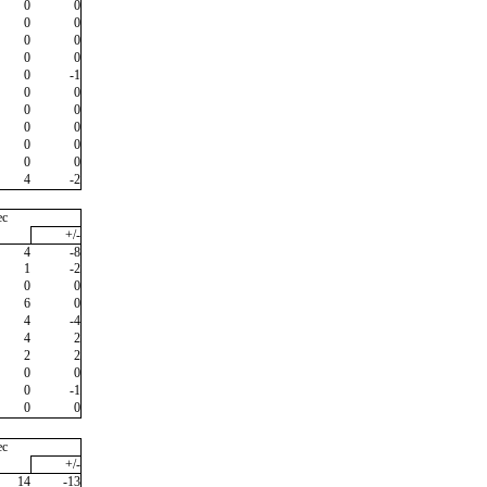
0
0
0
0
0
0
0
0
0
-1
0
0
0
0
0
0
0
0
0
0
4
-2
ec
+/-
4
-8
1
-2
0
0
6
0
4
-4
4
2
2
2
0
0
0
-1
0
0
ec
+/-
14
-13