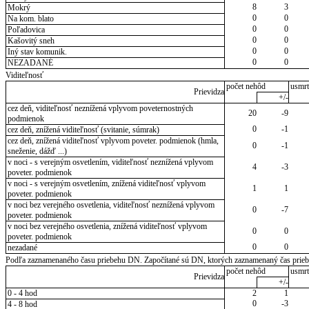
8
3
Mokrý
0
0
Na kom. blato
0
0
Poľadovica
0
0
Kašovitý sneh
0
0
Iný stav komunik.
0
0
NEZADANÉ
Viditeľnosť
počet nehôd
usmrt
Prievidza
+/-
cez deň, viditeľnosť neznížená vplyvom poveternostných
20
-9
podmienok
0
-1
cez deň, znížená viditeľnosť (svitanie, súmrak)
cez deň, znížená viditeľnosť vplyvom poveter. podmienok (hmla,
0
-1
sneženie, dážď ...)
v noci - s verejným osvetlením, viditeľnosť neznížená vplyvom
4
-3
poveter. podmienok
v noci - s verejným osvetlením, znížená viditeľnosť vplyvom
1
1
poveter. podmienok
v noci bez verejného osvetlenia, viditeľnosť neznížená vplyvom
0
-7
poveter. podmienok
v noci bez verejného osvetlenia, znížená viditeľnosť vplyvom
0
0
poveter. podmienok
0
0
nezadané
Podľa zaznamenaného času priebehu DN. Započítané sú DN, ktorých zaznamenaný čas priebeh
počet nehôd
usmrt
Prievidza
+/-
0 - 4 hod
2
1
0
-3
4 - 8 hod