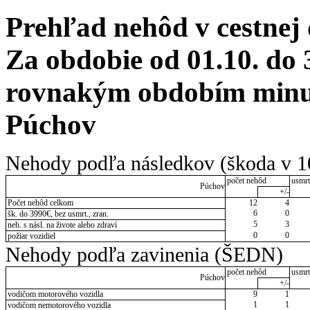
Prehľad nehôd v cestnej
Za obdobie od 01.10. do 
rovnakým obdobím minul
Púchov
Nehody podľa následkov (škoda v 1
počet nehôd
usmrt
Púchov
+/-
Počet nehôd celkom
12
4
6
0
šk. do 3990€, bez usmrt., zran.
5
3
neh. s násl. na živote alebo zdraví
0
0
požiar vozidiel
Nehody podľa zavinenia (ŠEDN)
počet nehôd
usmrt
Púchov
+/-
vodičom motorového vozidla
9
1
1
1
vodičom nemotorového vozidla