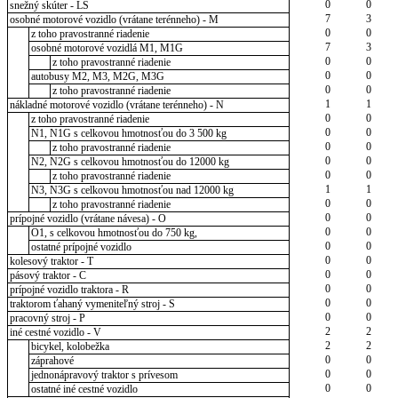
0
0
snežný skúter - LS
7
3
osobné motorové vozidlo (vrátane terénneho) - M
0
0
z toho pravostranné riadenie
7
3
osobné motorové vozidlá M1, M1G
0
0
z toho pravostranné riadenie
0
0
autobusy M2, M3, M2G, M3G
0
0
z toho pravostranné riadenie
1
1
nákladné motorové vozidlo (vrátane terénneho) - N
0
0
z toho pravostranné riadenie
0
0
N1, N1G s celkovou hmotnosťou do 3 500 kg
0
0
z toho pravostranné riadenie
0
0
N2, N2G s celkovou hmotnosťou do 12000 kg
0
0
z toho pravostranné riadenie
1
1
N3, N3G s celkovou hmotnosťou nad 12000 kg
0
0
z toho pravostranné riadenie
0
0
prípojné vozidlo (vrátane návesa) - O
0
0
O1, s celkovou hmotnosťou do 750 kg,
0
0
ostatné prípojné vozidlo
0
0
kolesový traktor - T
0
0
pásový traktor - C
0
0
prípojné vozidlo traktora - R
0
0
traktorom ťahaný vymeniteľný stroj - S
0
0
pracovný stroj - P
2
2
iné cestné vozidlo - V
2
2
bicykel, kolobežka
0
0
záprahové
0
0
jednonápravový traktor s prívesom
0
0
ostatné iné cestné vozidlo