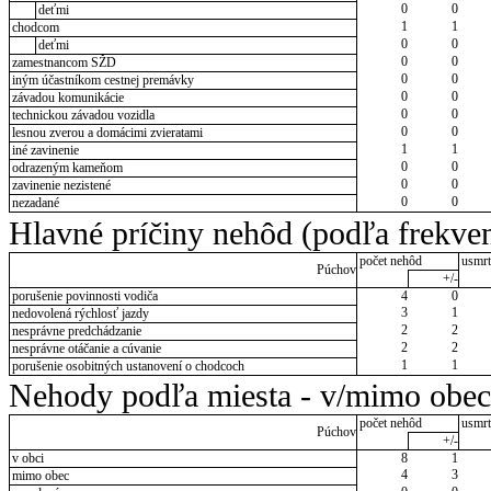
0
0
deťmi
1
1
chodcom
0
0
deťmi
0
0
zamestnancom SŽD
0
0
iným účastníkom cestnej premávky
0
0
závadou komunikácie
0
0
technickou závadou vozidla
0
0
lesnou zverou a domácimi zvieratami
1
1
iné zavinenie
0
0
odrazeným kameňom
0
0
zavinenie nezistené
0
0
nezadané
Hlavné príčiny nehôd (podľa frekven
počet nehôd
usmrt
Púchov
+/-
porušenie povinnosti vodiča
4
0
3
1
nedovolená rýchlosť jazdy
2
2
nesprávne predchádzanie
2
2
nesprávne otáčanie a cúvanie
1
1
porušenie osobitných ustanovení o chodcoch
Nehody podľa miesta - v/mimo obec
počet nehôd
usmrt
Púchov
+/-
v obci
8
1
4
3
mimo obec