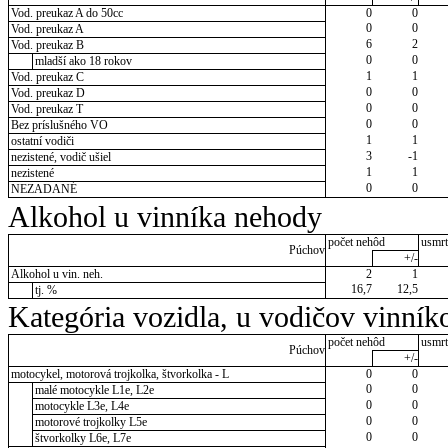
Vod. preukaz A do 50cc
0
0
0
0
Vod. preukaz A
6
2
Vod. preukaz B
0
0
mladší ako 18 rokov
1
1
Vod. preukaz C
0
0
Vod. preukaz D
0
0
Vod. preukaz T
0
0
Bez príslušného VO
1
1
ostatní vodiči
3
-1
nezistené, vodič ušiel
1
1
nezistené
0
0
NEZADANÉ
Alkohol u vinníka nehody
počet nehôd
usmrt
Púchov
+/-
Alkohol u vin. neh.
2
1
16,7
12,5
tj. %
Kategória vozidla, u vodičov vinník
počet nehôd
usmrt
Púchov
+/-
motocykel, motorová trojkolka, štvorkolka - L
0
0
0
0
malé motocykle L1e, L2e
0
0
motocykle L3e, L4e
0
0
motorové trojkolky L5e
0
0
štvorkolky L6e, L7e