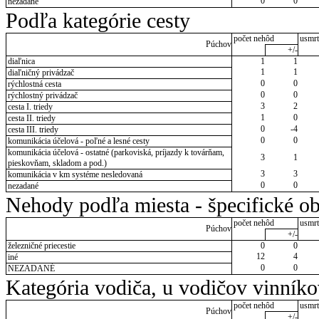
0
0
nezadané
Podľa kategórie cesty
počet nehôd
usmrt
Púchov
+/-
diaľnica
1
1
1
1
diaľničný privádzač
0
0
rýchlostná cesta
0
0
rýchlostný privádzač
3
2
cesta I. triedy
1
0
cesta II. triedy
0
-4
cesta III. triedy
0
0
komunikácia účelová - poľné a lesné cesty
komunikácia účelová - ostatné (parkoviská, príjazdy k továrňam,
3
1
pieskovňam, skladom a pod.)
3
3
komunikácia v km systéme nesledovaná
0
0
nezadané
Nehody podľa miesta - špecifické ob
počet nehôd
usmrt
Púchov
+/-
železničné priecestie
0
0
12
4
iné
0
0
NEZADANÉ
Kategória vodiča, u vodičov vinník
počet nehôd
usmrt
Púchov
+/-