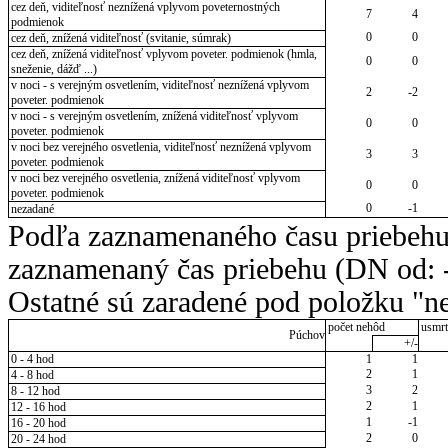
cez deň, viditeľnosť neznížená vplyvom poveternostných
7
4
podmienok
0
0
cez deň, znížená viditeľnosť (svitanie, súmrak)
cez deň, znížená viditeľnosť vplyvom poveter. podmienok (hmla,
0
0
sneženie, dážď ...)
v noci - s verejným osvetlením, viditeľnosť neznížená vplyvom
2
-2
poveter. podmienok
v noci - s verejným osvetlením, znížená viditeľnosť vplyvom
0
0
poveter. podmienok
v noci bez verejného osvetlenia, viditeľnosť neznížená vplyvom
3
3
poveter. podmienok
v noci bez verejného osvetlenia, znížená viditeľnosť vplyvom
0
0
poveter. podmienok
0
-1
nezadané
Podľa zaznamenaného času priebehu
zaznamenaný čas priebehu (DN od: -
Ostatné sú zaradené pod položku "ne
počet nehôd
usmrt
Púchov
+/-
0 - 4 hod
1
1
2
1
4 - 8 hod
3
2
8 - 12 hod
2
1
12 - 16 hod
1
-1
16 - 20 hod
2
0
20 - 24 hod