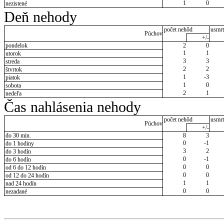
1
0
nezistené
Deň nehody
počet nehôd
usmrt
Púchov
+/-
pondelok
2
0
1
1
utorok
3
3
streda
2
2
štvrtok
1
-3
piatok
1
0
sobota
2
1
nedeľa
Čas nahlásenia nehody
počet nehôd
usmrt
Púchov
+/-
do 30 min.
8
3
0
-1
do 1 hodiny
3
2
do 3 hodín
0
-1
do 6 hodín
0
0
od 6 do 12 hodín
0
0
od 12 do 24 hodín
1
1
nad 24 hodín
0
0
nezadané