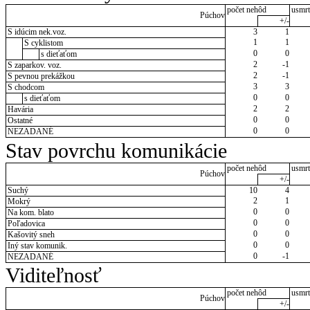
počet nehôd
usmrt
Púchov
+/-
S idúcim nek.voz.
3
1
1
1
S cyklistom
0
0
s dieťaťom
2
-1
S zaparkov. voz.
2
-1
S pevnou prekážkou
3
3
S chodcom
0
0
s dieťaťom
2
2
Havária
0
0
Ostatné
0
0
NEZADANÉ
Stav povrchu komunikácie
počet nehôd
usmrt
Púchov
+/-
Suchý
10
4
2
1
Mokrý
0
0
Na kom. blato
0
0
Poľadovica
0
0
Kašovitý sneh
0
0
Iný stav komunik.
0
-1
NEZADANÉ
Viditeľnosť
počet nehôd
usmrt
Púchov
+/-