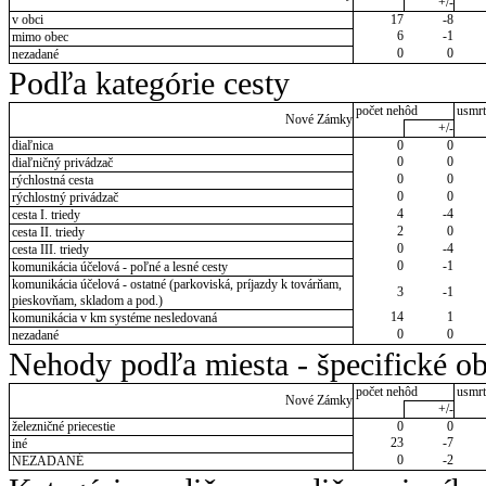
+/-
v obci
17
-8
6
-1
mimo obec
0
0
nezadané
Podľa kategórie cesty
počet nehôd
usmrt
Nové Zámky
+/-
diaľnica
0
0
0
0
diaľničný privádzač
0
0
rýchlostná cesta
0
0
rýchlostný privádzač
4
-4
cesta I. triedy
2
0
cesta II. triedy
0
-4
cesta III. triedy
0
-1
komunikácia účelová - poľné a lesné cesty
komunikácia účelová - ostatné (parkoviská, príjazdy k továrňam,
3
-1
pieskovňam, skladom a pod.)
14
1
komunikácia v km systéme nesledovaná
0
0
nezadané
Nehody podľa miesta - špecifické ob
počet nehôd
usmrt
Nové Zámky
+/-
železničné priecestie
0
0
23
-7
iné
0
-2
NEZADANÉ