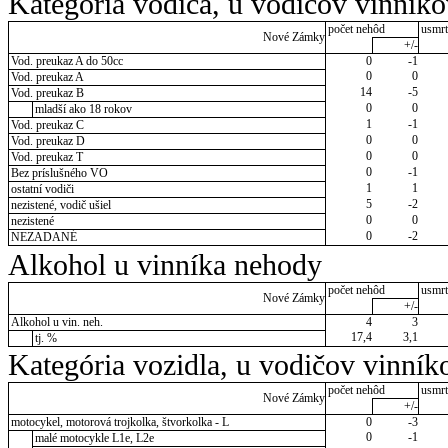
Kategória vodiča, u vodičov vinník
počet nehôd
usmrt
Nové Zámky
+/-
Vod. preukaz A do 50cc
0
-1
0
0
Vod. preukaz A
14
-5
Vod. preukaz B
0
0
mladší ako 18 rokov
1
-1
Vod. preukaz C
0
0
Vod. preukaz D
0
0
Vod. preukaz T
0
-1
Bez príslušného VO
1
1
ostatní vodiči
5
-2
nezistené, vodič ušiel
0
0
nezistené
0
-2
NEZADANÉ
Alkohol u vinníka nehody
počet nehôd
usmrt
Nové Zámky
+/-
Alkohol u vin. neh.
4
3
17,4
3,1
tj. %
Kategória vozidla, u vodičov vinník
počet nehôd
usmrt
Nové Zámky
+/-
motocykel, motorová trojkolka, štvorkolka - L
0
-3
0
-1
malé motocykle L1e, L2e