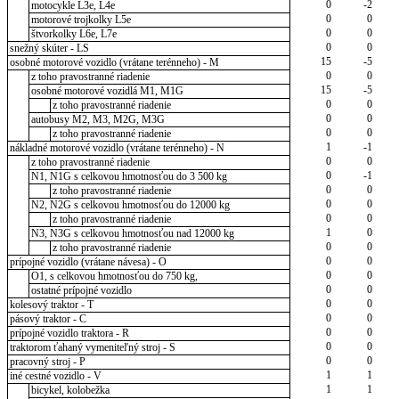
0
-2
motocykle L3e, L4e
0
0
motorové trojkolky L5e
0
0
štvorkolky L6e, L7e
0
0
snežný skúter - LS
15
-5
osobné motorové vozidlo (vrátane terénneho) - M
0
0
z toho pravostranné riadenie
15
-5
osobné motorové vozidlá M1, M1G
0
0
z toho pravostranné riadenie
0
0
autobusy M2, M3, M2G, M3G
0
0
z toho pravostranné riadenie
1
-1
nákladné motorové vozidlo (vrátane terénneho) - N
0
0
z toho pravostranné riadenie
0
-1
N1, N1G s celkovou hmotnosťou do 3 500 kg
0
0
z toho pravostranné riadenie
0
0
N2, N2G s celkovou hmotnosťou do 12000 kg
0
0
z toho pravostranné riadenie
1
0
N3, N3G s celkovou hmotnosťou nad 12000 kg
0
0
z toho pravostranné riadenie
0
0
prípojné vozidlo (vrátane návesa) - O
0
0
O1, s celkovou hmotnosťou do 750 kg,
0
0
ostatné prípojné vozidlo
0
0
kolesový traktor - T
0
0
pásový traktor - C
0
0
prípojné vozidlo traktora - R
0
0
traktorom ťahaný vymeniteľný stroj - S
0
0
pracovný stroj - P
1
1
iné cestné vozidlo - V
1
1
bicykel, kolobežka