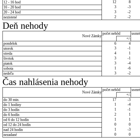
12
8
12 - 16 hod
3
-3
16 - 20 hod
3
-2
20 - 24 hod
2
-2
nezistené
Deň nehody
počet nehôd
usmrt
Nové Zámky
+/-
pondelok
6
4
3
-1
utorok
4
1
streda
3
-1
štvrtok
3
-4
piatok
1
-6
sobota
3
-2
nedeľa
Čas nahlásenia nehody
počet nehôd
usmrt
Nové Zámky
+/-
do 30 min.
17
-3
1
-4
do 1 hodiny
1
-1
do 3 hodín
2
1
do 6 hodín
1
1
od 6 do 12 hodín
0
0
od 12 do 24 hodín
1
-3
nad 24 hodín
0
0
nezadané