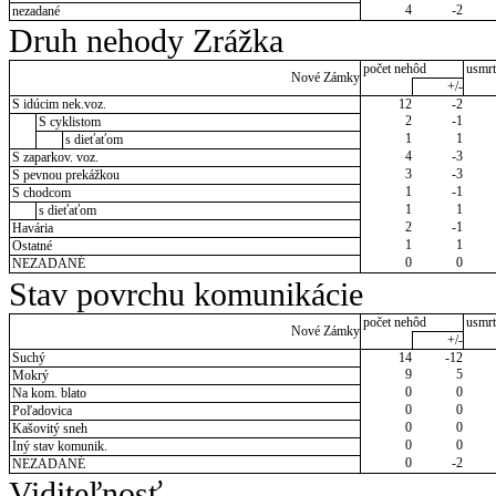
4
-2
nezadané
Druh nehody Zrážka
počet nehôd
usmrt
Nové Zámky
+/-
S idúcim nek.voz.
12
-2
2
-1
S cyklistom
1
1
s dieťaťom
4
-3
S zaparkov. voz.
3
-3
S pevnou prekážkou
1
-1
S chodcom
1
1
s dieťaťom
2
-1
Havária
1
1
Ostatné
0
0
NEZADANÉ
Stav povrchu komunikácie
počet nehôd
usmrt
Nové Zámky
+/-
Suchý
14
-12
9
5
Mokrý
0
0
Na kom. blato
0
0
Poľadovica
0
0
Kašovitý sneh
0
0
Iný stav komunik.
0
-2
NEZADANÉ
Viditeľnosť