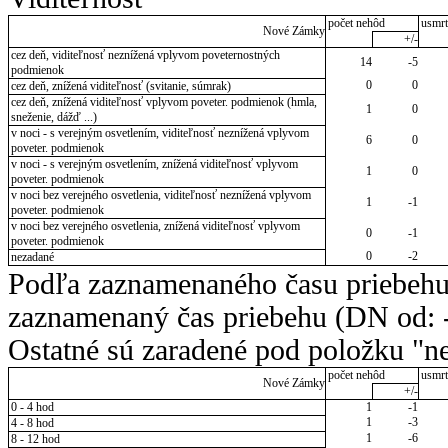
počet nehôd
usmrt
Nové Zámky
+/-
cez deň, viditeľnosť neznížená vplyvom poveternostných
14
-5
podmienok
0
0
cez deň, znížená viditeľnosť (svitanie, súmrak)
cez deň, znížená viditeľnosť vplyvom poveter. podmienok (hmla,
1
0
sneženie, dážď ...)
v noci - s verejným osvetlením, viditeľnosť neznížená vplyvom
6
0
poveter. podmienok
v noci - s verejným osvetlením, znížená viditeľnosť vplyvom
1
0
poveter. podmienok
v noci bez verejného osvetlenia, viditeľnosť neznížená vplyvom
1
-1
poveter. podmienok
v noci bez verejného osvetlenia, znížená viditeľnosť vplyvom
0
-1
poveter. podmienok
0
-2
nezadané
Podľa zaznamenaného času priebehu
zaznamenaný čas priebehu (DN od: -
Ostatné sú zaradené pod položku "ne
počet nehôd
usmrt
Nové Zámky
+/-
0 - 4 hod
1
-1
1
-3
4 - 8 hod
1
-6
8 - 12 hod