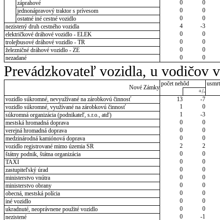
0
0
záprahové
0
0
jednonápravový traktor s prívesom
0
0
ostatné iné cestné vozidlo
4
-3
nezistený druh cestného vozidla
0
0
električkové dráhové vozidlo - ELEK
0
0
trolejbusové dráhové vozidlo - TR
0
0
železničné dráhové vozidlo - ZE
0
0
nezadané
Prevádzkovateľ vozidla, u vodičov 
počet nehôd
usmrt
Nové Zámky
+/-
vozidlo súkromné, nevyužívané na zárobkovú činnosť
13
-7
1
0
vozidlo súkromné, využívané na zárobkovú činnosť
1
-3
súkromná organizácia (podnikateľ, s.r.o., atď)
0
0
mestská hromadná doprava
0
0
verejná hromadná doprava
0
0
medzinárodná kamiónová doprava
2
2
vozidlo registrované mimo územia SR
0
0
štátny podnik, štátna organizácia
0
0
TAXI
0
0
zastupiteľský úrad
0
0
ministerstvo vnútra
0
0
ministerstvo obrany
0
0
obecná, mestská polícia
0
0
iné vozidlo
0
0
ukradnuté, neoprávnene použité vozidlo
0
-1
nezistené