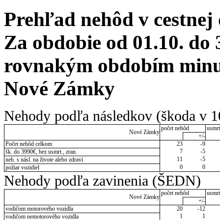
Prehľad nehôd v cestnej
Za obdobie od 01.10. do 
rovnakým obdobím minul
Nové Zámky
Nehody podľa následkov (škoda v 1
počet nehôd
usmrt
Nové Zámky
+/-
Počet nehôd celkom
23
-9
7
-5
šk. do 3990€, bez usmrt., zran.
11
-5
neh. s násl. na živote alebo zdraví
0
0
požiar vozidiel
Nehody podľa zavinenia (ŠEDN)
počet nehôd
usmrt
Nové Zámky
+/-
vodičom motorového vozidla
20
-12
1
1
vodičom nemotorového vozidla