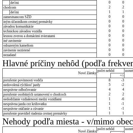
0
0
deťmi
2
2
chodcom
1
1
deťmi
0
0
zamestnancom SŽD
0
0
iným účastníkom cestnej premávky
0
0
závadou komunikácie
0
0
technickou závadou vozidla
0
0
lesnou zverou a domácimi zvieratami
0
0
iné zavinenie
0
0
odrazeným kameňom
0
0
zavinenie nezistené
0
0
nezadané
Hlavné príčiny nehôd (podľa frekven
počet nehôd
usmrt
Nové Zámky
+/-
porušenie povinnosti vodiča
8
-3
5
-2
nedovolená rýchlosť jazdy
4
4
nesprávne odbočovanie
2
2
porušenie osobitných ustanovení o chodcoch
1
-6
nedodržanie vzdialenosti medzi vozidlami
1
-1
nesprávna jazda cez križovatku
1
-1
nesprávne otáčanie a cúvanie
1
1
porušenie pravidiel riadenia cestnej premávky
Nehody podľa miesta - v/mimo obec
počet nehôd
usmrt
Nové Zámky