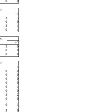
0
0
ec
+/-
3
3
0
0
2
1
0
-1
ec
+/-
5
0
0
0
0
0
ec
+/-
0
0
0
0
0
0
0
0
0
-1
0
0
2
2
0
0
0
-1
3
0