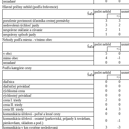
0
0
nezadané
Hlavné príčiny nehôd (podľa frekvencie)
počet nehôd
usmrt
Šaľa
+/-
porušenie povinnosti účastníka cestnej premávky
3
3
3
2
nedovolená rýchlosť jazdy
2
1
nesprávne otáčanie a cúvanie
1
0
nesprávny spôsob jazdy
Nehody podľa miesta - v/mimo obec
počet nehôd
usmrt
Šaľa
+/-
v obci
5
0
4
-1
mimo obec
0
0
nezadané
Podľa kategórie cesty
počet nehôd
usmrt
Šaľa
+/-
diaľnica
0
0
0
0
diaľničný privádzač
0
0
rýchlostná cesta
0
0
rýchlostný privádzač
2
0
cesta I. triedy
0
0
cesta II. triedy
4
3
cesta III. triedy
0
0
komunikácia účelová - poľné a lesné cesty
komunikácia účelová - ostatné (parkoviská, príjazdy k továrňam,
0
-1
pieskovňam, skladom a pod.)
3
-3
komunikácia v km systéme nesledovaná