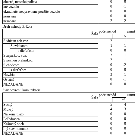
0
0
obecná, mestská polícia
0
-1
iné vozidlo
0
0
ukradnuté, neoprávnene použité vozidlo
0
0
nezistené
2
2
nezadané
Druh nehody Zrážka
počet nehôd
usmrt
Šaľa
+/-
S idúcim nek.voz.
2
1
1
1
S cyklistom
0
0
s dieťaťom
2
1
S zaparkov. voz.
2
1
S pevnou prekážkou
0
-2
S chodcom
0
0
s dieťaťom
3
-1
Havária
0
-1
Ostatné
0
0
NEZADANÉ
Stav povrchu komunikácie
počet nehôd
usmrt
Šaľa
+/-
Suchý
5
-4
4
3
Mokrý
0
0
Na kom. blato
0
0
Poľadovica
0
0
Kašovitý sneh
0
0
Iný stav komunik.
0
0
NEZADANÉ