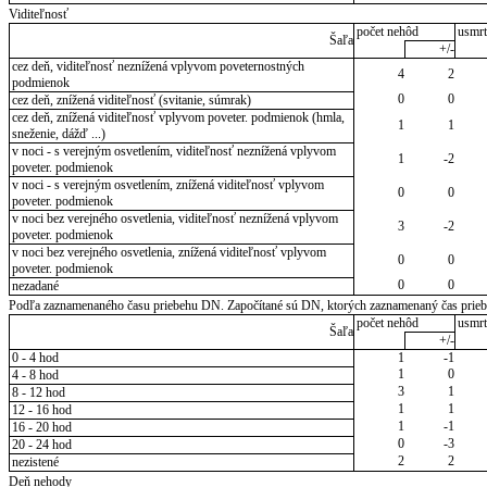
Viditeľnosť
počet nehôd
usmrt
Šaľa
+/-
cez deň, viditeľnosť neznížená vplyvom poveternostných
4
2
podmienok
0
0
cez deň, znížená viditeľnosť (svitanie, súmrak)
cez deň, znížená viditeľnosť vplyvom poveter. podmienok (hmla,
1
1
sneženie, dážď ...)
v noci - s verejným osvetlením, viditeľnosť neznížená vplyvom
1
-2
poveter. podmienok
v noci - s verejným osvetlením, znížená viditeľnosť vplyvom
0
0
poveter. podmienok
v noci bez verejného osvetlenia, viditeľnosť neznížená vplyvom
3
-2
poveter. podmienok
v noci bez verejného osvetlenia, znížená viditeľnosť vplyvom
0
0
poveter. podmienok
0
0
nezadané
Podľa zaznamenaného času priebehu DN. Započítané sú DN, ktorých zaznamenaný čas priebeh
počet nehôd
usmrt
Šaľa
+/-
0 - 4 hod
1
-1
1
0
4 - 8 hod
3
1
8 - 12 hod
1
1
12 - 16 hod
1
-1
16 - 20 hod
0
-3
20 - 24 hod
2
2
nezistené
Deň nehody