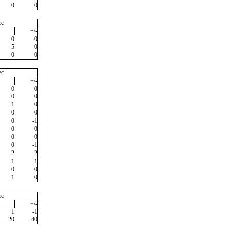
0
0
ec
+/-
0
0
5
0
0
0
ec
+/-
0
0
0
0
1
0
0
0
0
-1
0
0
0
0
0
-1
2
2
1
1
0
0
1
0
ec
+/-
1
-1
20
40