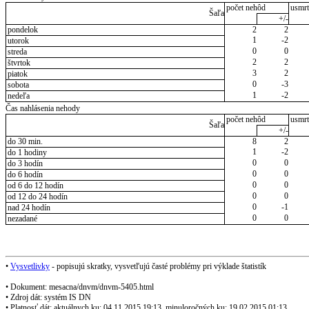
počet nehôd
usmrt
Šaľa
+/-
pondelok
2
2
1
-2
utorok
0
0
streda
2
2
štvrtok
3
2
piatok
0
-3
sobota
1
-2
nedeľa
Čas nahlásenia nehody
počet nehôd
usmrt
Šaľa
+/-
do 30 min.
8
2
1
-2
do 1 hodiny
0
0
do 3 hodín
0
0
do 6 hodín
0
0
od 6 do 12 hodín
0
0
od 12 do 24 hodín
0
-1
nad 24 hodín
0
0
nezadané
•
Vysvetlivky
- popisujú skratky, vysvetľujú časté problémy pri výklade štatistík
• Dokument: mesacna/dnvm/dnvm-5405.html
• Zdroj dát: systém IS DN
• Platnosť dát: aktuálnych ku: 04.11.2015 19:13, minuloročných ku: 19.02.2015 01:13