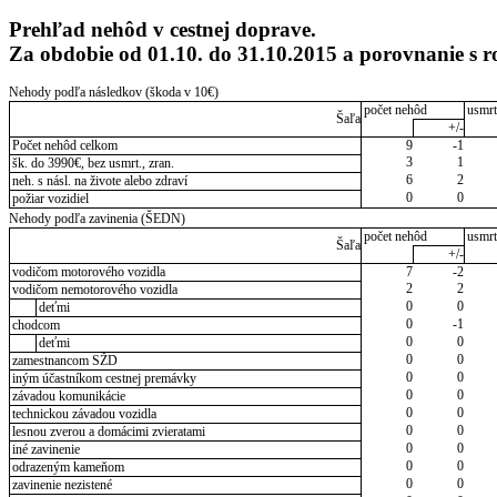
Prehľad nehôd v cestnej doprave.
Za obdobie od 01.10. do 31.10.2015 a porovnanie s
Nehody podľa následkov (škoda v 10€)
počet nehôd
usmrt
Šaľa
+/-
Počet nehôd celkom
9
-1
3
1
šk. do 3990€, bez usmrt., zran.
6
2
neh. s násl. na živote alebo zdraví
0
0
požiar vozidiel
Nehody podľa zavinenia (ŠEDN)
počet nehôd
usmrt
Šaľa
+/-
vodičom motorového vozidla
7
-2
2
2
vodičom nemotorového vozidla
0
0
deťmi
0
-1
chodcom
0
0
deťmi
0
0
zamestnancom SŽD
0
0
iným účastníkom cestnej premávky
0
0
závadou komunikácie
0
0
technickou závadou vozidla
0
0
lesnou zverou a domácimi zvieratami
0
0
iné zavinenie
0
0
odrazeným kameňom
0
0
zavinenie nezistené