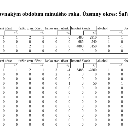
 rovnakým obdobím minulého roka. Územný okres: Šaľ
ení účast.
ťažko zran. účast.
ľahko zran. účast.
hmotná škoda
alkohol
ob
+/-
+/-
+/-
+/-
+/-
1
1
2
1
5
0
5485
-2910
1
-1
0
0
0
0
0
0
685
540
1
0
1
1
2
1
5
0
4800
3150
0
-1
0
0
0
0
0
0
0
0
0
0
ení účast.
ťažko zran. účast.
ľahko zran. účast.
hmotná škoda
alkohol
ob
+/-
+/-
+/-
+/-
+/-
1
1
2
1
3
-1
5485
-2860
1
0
0
0
0
0
2
2
0
0
0
0
0
0
0
0
0
0
0
0
0
0
0
0
0
0
0
-1
0
-50
0
-1
0
0
0
0
0
0
0
0
0
0
0
0
0
0
0
0
0
0
0
0
0
0
0
0
0
0
0
0
0
0
0
0
0
0
0
0
0
0
0
0
0
0
0
0
0
0
0
0
0
0
0
0
0
0
0
0
0
0
0
0
0
0
0
0
0
0
0
0
0
0
0
0
0
0
0
0
0
0
0
0
0
0
0
0
0
0
0
0
0
0