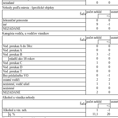
0
0
nezadané
Nehody podľa miesta - špecifické objekty
počet nehôd
usmrt
Šaľa
+/-
železničné priecestie
0
0
9
-1
iné
0
0
NEZADANÉ
Kategória vodiča, u vodičov vinníkov
počet nehôd
usmrt
Šaľa
+/-
Vod. preukaz A do 50cc
0
0
0
0
Vod. preukaz A
3
-2
Vod. preukaz B
0
0
mladší ako 18 rokov
1
0
Vod. preukaz C
0
0
Vod. preukaz D
0
0
Vod. preukaz T
0
-1
Bez príslušného VO
2
2
ostatní vodiči
1
1
nezistené, vodič ušiel
0
0
nezistené
2
0
NEZADANÉ
Alkohol u vinníka nehody
počet nehôd
usmrt
Šaľa
+/-
Alkohol u vin. neh.
1
-1
11,1
20
tj. %