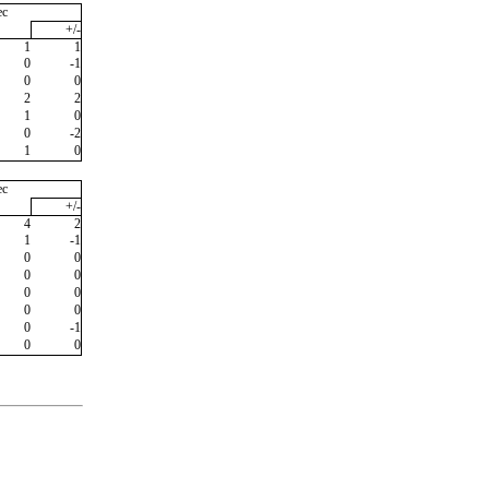
ec
+/-
1
1
0
-1
0
0
2
2
1
0
0
-2
1
0
ec
+/-
4
2
1
-1
0
0
0
0
0
0
0
0
0
-1
0
0