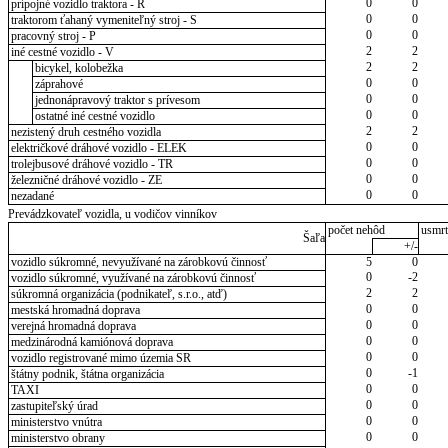
0
0
prípojné vozidlo traktora - R
0
0
traktorom ťahaný vymeniteľný stroj - S
0
0
pracovný stroj - P
2
2
iné cestné vozidlo - V
2
2
bicykel, kolobežka
0
0
záprahové
0
0
jednonápravový traktor s prívesom
0
0
ostatné iné cestné vozidlo
2
2
nezistený druh cestného vozidla
0
0
električkové dráhové vozidlo - ELEK
0
0
trolejbusové dráhové vozidlo - TR
0
0
železničné dráhové vozidlo - ZE
0
0
nezadané
Prevádzkovateľ vozidla, u vodičov vinníkov
počet nehôd
usmrt
Šaľa
+/-
vozidlo súkromné, nevyužívané na zárobkovú činnosť
5
0
0
-2
vozidlo súkromné, využívané na zárobkovú činnosť
2
2
súkromná organizácia (podnikateľ, s.r.o., atď)
0
0
mestská hromadná doprava
0
0
verejná hromadná doprava
0
0
medzinárodná kamiónová doprava
0
0
vozidlo registrované mimo územia SR
0
-1
štátny podnik, štátna organizácia
0
0
TAXI
0
0
zastupiteľský úrad
0
0
ministerstvo vnútra
0
0
ministerstvo obrany