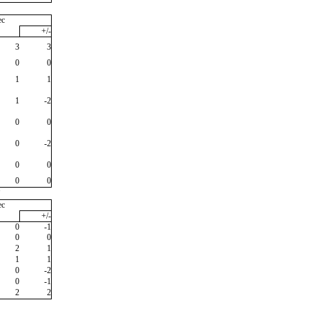
ec
+/-
3
3
0
0
1
1
1
-2
0
0
0
-2
0
0
0
0
"
ec
+/-
0
-1
0
0
2
1
1
1
0
-2
0
-1
2
2