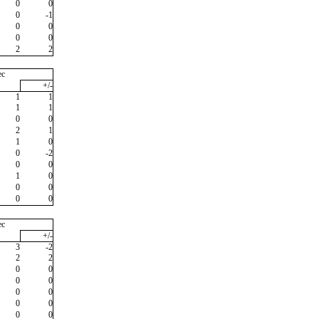
0
0
0
-1
0
0
0
0
2
2
ec
+/-
1
1
1
1
0
0
2
1
1
0
0
-2
0
0
1
0
0
0
0
0
ec
+/-
3
-2
2
2
0
0
0
0
0
0
0
0
0
0