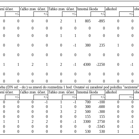
ení účast.
ťažko zran. účast.
ľahko zran. účast.
hmotná škoda
alkohol
ob
+/-
+/-
+/-
+/-
+/-
0
0
0
0
2
1
805
-895
0
0
0
0
0
0
0
0
0
0
0
0
0
0
0
0
1
1
0
0
0
0
0
0
0
0
0
-1
380
235
1
0
0
0
0
0
0
0
0
0
0
0
1
1
2
1
2
-1
4300
-2250
0
-1
0
0
0
0
0
0
0
0
0
0
0
0
0
0
0
0
0
0
0
0
u (DN od: - do:) sa zmestí do rozmedzia 1 hod. Ostatné sú zaradené pod položku "nezistené
ení účast.
ťažko zran. účast.
ľahko zran. účast.
hmotná škoda
alkohol
ob
+/-
+/-
+/-
+/-
+/-
0
0
0
-1
1
-1
700
-100
0
0
0
0
0
0
1
0
300
-600
0
0
0
0
0
0
3
2
500
-300
0
0
0
0
0
0
0
0
155
155
0
0
1
1
2
2
0
-1
3300
2750
0
-1
0
0
0
0
0
0
0
-5345
0
-1
0
0
0
0
0
0
530
530
1
1