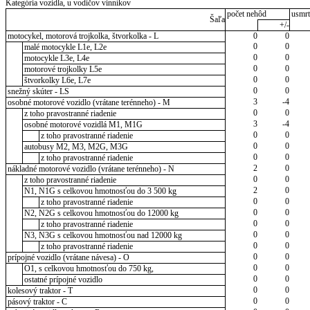
Kategória vozidla, u vodičov vinníkov
počet nehôd
usmrt
Šaľa
+/-
motocykel, motorová trojkolka, štvorkolka - L
0
0
0
0
malé motocykle L1e, L2e
0
0
motocykle L3e, L4e
0
0
motorové trojkolky L5e
0
0
štvorkolky L6e, L7e
0
0
snežný skúter - LS
3
-4
osobné motorové vozidlo (vrátane terénneho) - M
0
0
z toho pravostranné riadenie
3
-4
osobné motorové vozidlá M1, M1G
0
0
z toho pravostranné riadenie
0
0
autobusy M2, M3, M2G, M3G
0
0
z toho pravostranné riadenie
2
0
nákladné motorové vozidlo (vrátane terénneho) - N
0
0
z toho pravostranné riadenie
2
0
N1, N1G s celkovou hmotnosťou do 3 500 kg
0
0
z toho pravostranné riadenie
0
0
N2, N2G s celkovou hmotnosťou do 12000 kg
0
0
z toho pravostranné riadenie
0
0
N3, N3G s celkovou hmotnosťou nad 12000 kg
0
0
z toho pravostranné riadenie
0
0
prípojné vozidlo (vrátane návesa) - O
0
0
O1, s celkovou hmotnosťou do 750 kg,
0
0
ostatné prípojné vozidlo
0
0
kolesový traktor - T
0
0
pásový traktor - C