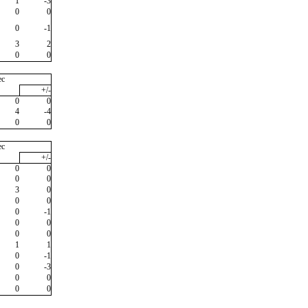
1
-3
0
0
0
-1
3
2
0
0
ec
+/-
0
0
4
-4
0
0
ec
+/-
0
0
0
0
3
0
0
0
0
-1
0
0
0
0
1
1
0
-1
0
-3
0
0
0
0