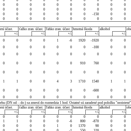
0
0
0
0
0
0
0
0
0
0
0
0
0
0
0
0
0
0
0
0
0
0
0
0
0
0
0
-150
0
0
0
0
0
0
0
0
0
0
0
0
ení účast.
ťažko zran. účast.
ľahko zran. účast.
hmotná škoda
alkohol
ob
+/-
+/-
+/-
+/-
+/-
0
0
0
0
1
-6
1920
-1920
0
0
0
0
0
0
0
0
0
-100
0
0
0
0
0
0
0
0
0
0
0
0
0
0
0
0
0
0
910
760
0
0
0
0
0
0
0
0
0
0
0
0
1
1
0
0
4
3
1710
1540
1
1
0
0
0
0
0
0
0
-600
0
0
0
0
0
0
0
0
0
0
0
0
u (DN od: - do:) sa zmestí do rozmedzia 1 hod. Ostatné sú zaradené pod položku "nezistené
ení účast.
ťažko zran. účast.
ľahko zran. účast.
hmotná škoda
alkohol
ob
+/-
+/-
+/-
+/-
+/-
0
0
0
0
0
0
0
0
0
0
1
1
0
0
0
-6
800
-870
0
0
0
0
0
0
1
0
1370
90
0
0
0
0
0
0
0
-1
550
320
0
0