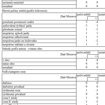
0
0
zavinenie nezistené
0
0
nezadané
Hlavné príčiny nehôd (podľa frekvencie)
počet nehôd
usmrt
Zlaté Moravce
+/-
porušenie povinnosti vodiča
3
-4
2
1
nedovolená rýchlosť jazdy
1
-1
pôsobenie zvierať
1
1
nesprávny spôsob jazdy
1
1
nesprávne odbočovanie
1
-2
nesprávna jazda cez križovatku
1
1
nesprávne otáčanie a cúvanie
Nehody podľa miesta - v/mimo obec
počet nehôd
usmrt
Zlaté Moravce
+/-
v obci
4
-4
6
0
mimo obec
0
0
nezadané
Podľa kategórie cesty
počet nehôd
usmrt
Zlaté Moravce
+/-
diaľnica
0
0
0
0
diaľničný privádzač
1
-1
rýchlostná cesta
0
0
rýchlostný privádzač
1
0
cesta I. triedy
1
-2
cesta II. triedy