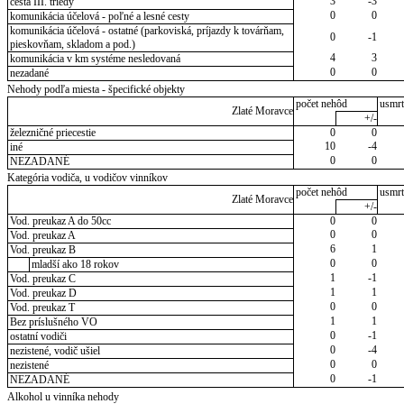
3
-3
cesta III. triedy
0
0
komunikácia účelová - poľné a lesné cesty
komunikácia účelová - ostatné (parkoviská, príjazdy k továrňam,
0
-1
pieskovňam, skladom a pod.)
4
3
komunikácia v km systéme nesledovaná
0
0
nezadané
Nehody podľa miesta - špecifické objekty
počet nehôd
usmrt
Zlaté Moravce
+/-
železničné priecestie
0
0
10
-4
iné
0
0
NEZADANÉ
Kategória vodiča, u vodičov vinníkov
počet nehôd
usmrt
Zlaté Moravce
+/-
Vod. preukaz A do 50cc
0
0
0
0
Vod. preukaz A
6
1
Vod. preukaz B
0
0
mladší ako 18 rokov
1
-1
Vod. preukaz C
1
1
Vod. preukaz D
0
0
Vod. preukaz T
1
1
Bez príslušného VO
0
-1
ostatní vodiči
0
-4
nezistené, vodič ušiel
0
0
nezistené
0
-1
NEZADANÉ
Alkohol u vinníka nehody