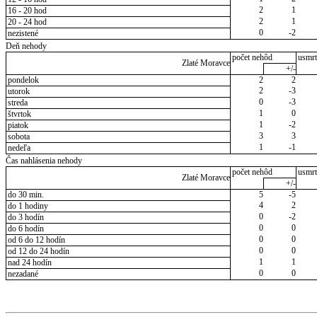
2
1
16 - 20 hod
2
1
20 - 24 hod
0
-2
nezistené
Deň nehody
počet nehôd
usmrt
Zlaté Moravce
+/-
pondelok
2
2
2
-3
utorok
0
-3
streda
1
0
štvrtok
1
-2
piatok
3
3
sobota
1
-1
nedeľa
Čas nahlásenia nehody
počet nehôd
usmrt
Zlaté Moravce
+/-
do 30 min.
5
-5
4
2
do 1 hodiny
0
-2
do 3 hodín
0
0
do 6 hodín
0
0
od 6 do 12 hodín
0
0
od 12 do 24 hodín
1
1
nad 24 hodín
0
0
nezadané