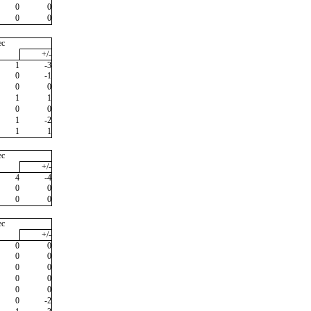
0
0
0
0
ec
+/-
1
-3
0
-1
0
0
1
1
0
0
1
-2
1
1
ec
+/-
4
-4
0
0
0
0
ec
+/-
0
0
0
0
0
0
0
0
0
0
0
-2