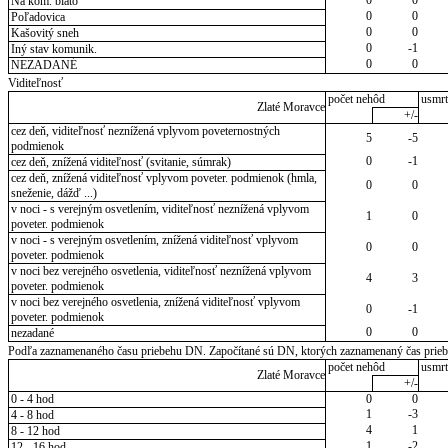
Na kom. blato
0
0
Poľadovica
0
0
Kašovitý sneh
0
-1
Iný stav komunik.
0
0
NEZADANÉ
Viditeľnosť
počet nehôd
usmrt
Zlaté Moravce
+/-
cez deň, viditeľnosť neznížená vplyvom poveternostných
5
-5
podmienok
0
-1
cez deň, znížená viditeľnosť (svitanie, súmrak)
cez deň, znížená viditeľnosť vplyvom poveter. podmienok (hmla,
0
0
sneženie, dážď ...)
v noci - s verejným osvetlením, viditeľnosť neznížená vplyvom
1
0
poveter. podmienok
v noci - s verejným osvetlením, znížená viditeľnosť vplyvom
0
0
poveter. podmienok
v noci bez verejného osvetlenia, viditeľnosť neznížená vplyvom
4
3
poveter. podmienok
v noci bez verejného osvetlenia, znížená viditeľnosť vplyvom
0
-1
poveter. podmienok
0
0
nezadané
Podľa zaznamenaného času priebehu DN. Započítané sú DN, ktorých zaznamenaný čas priebeh
počet nehôd
usmrt
Zlaté Moravce
+/-
0 - 4 hod
0
0
1
-3
4 - 8 hod
4
1
8 - 12 hod
1
-2
12 - 16 hod