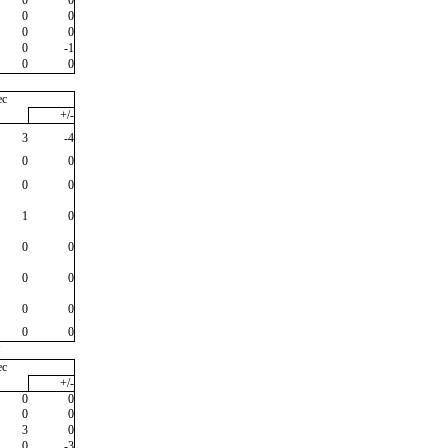
0
0
0
0
0
-1
0
0
ec
+/-
3
-4
0
0
0
0
1
0
0
0
0
0
0
0
0
0
"
ec
+/-
0
0
0
0
3
0
0
-3