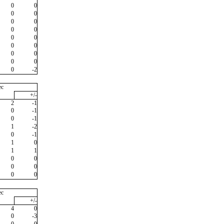
0
0
0
0
0
0
0
0
0
0
0
0
0
0
0
0
0
-2
ec
+/-
2
-1
0
-1
0
-1
1
-2
0
-1
1
0
1
1
0
0
0
0
0
0
ec
+/-
4
0
0
-3
0
0