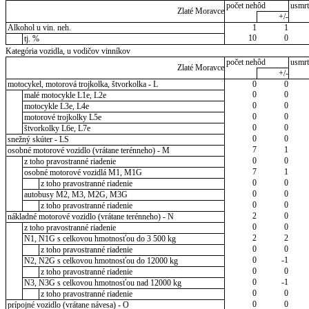
počet nehôd
usmrt
Zlaté Moravce
+/-
Alkohol u vin. neh.
1
1
10
0
tj. %
Kategória vozidla, u vodičov vinníkov
počet nehôd
usmrt
Zlaté Moravce
+/-
motocykel, motorová trojkolka, štvorkolka - L
0
0
0
0
malé motocykle L1e, L2e
0
0
motocykle L3e, L4e
0
0
motorové trojkolky L5e
0
0
štvorkolky L6e, L7e
0
0
snežný skúter - LS
7
1
osobné motorové vozidlo (vrátane terénneho) - M
0
0
z toho pravostranné riadenie
7
1
osobné motorové vozidlá M1, M1G
0
0
z toho pravostranné riadenie
0
0
autobusy M2, M3, M2G, M3G
0
0
z toho pravostranné riadenie
2
0
nákladné motorové vozidlo (vrátane terénneho) - N
0
0
z toho pravostranné riadenie
2
2
N1, N1G s celkovou hmotnosťou do 3 500 kg
0
0
z toho pravostranné riadenie
0
-1
N2, N2G s celkovou hmotnosťou do 12000 kg
0
0
z toho pravostranné riadenie
0
-1
N3, N3G s celkovou hmotnosťou nad 12000 kg
0
0
z toho pravostranné riadenie
0
0
prípojné vozidlo (vrátane návesa) - O