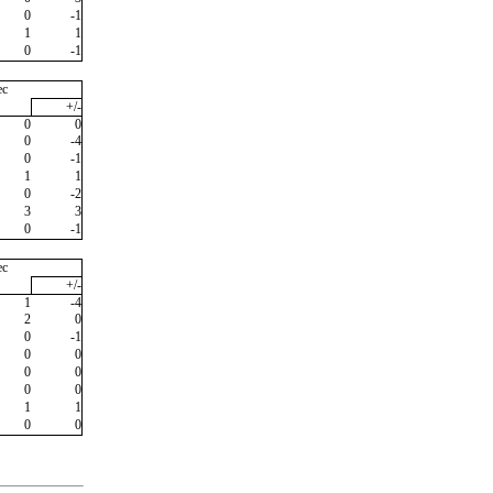
0
-1
1
1
0
-1
ec
+/-
0
0
0
-4
0
-1
1
1
0
-2
3
3
0
-1
ec
+/-
1
-4
2
0
0
-1
0
0
0
0
0
0
1
1
0
0