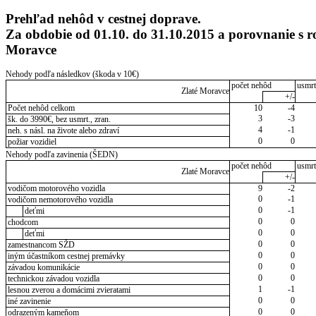
Prehľad nehôd v cestnej doprave.
Za obdobie od 01.10. do 31.10.2015 a porovnanie s
Moravce
Nehody podľa následkov (škoda v 10€)
počet nehôd
usmrt
Zlaté Moravce
+/-
Počet nehôd celkom
10
-4
3
-3
šk. do 3990€, bez usmrt., zran.
4
-1
neh. s násl. na živote alebo zdraví
0
0
požiar vozidiel
Nehody podľa zavinenia (ŠEDN)
počet nehôd
usmrt
Zlaté Moravce
+/-
vodičom motorového vozidla
9
-2
0
-1
vodičom nemotorového vozidla
0
-1
deťmi
0
0
chodcom
0
0
deťmi
0
0
zamestnancom SŽD
0
0
iným účastníkom cestnej premávky
0
0
závadou komunikácie
0
0
technickou závadou vozidla
1
-1
lesnou zverou a domácimi zvieratami
0
0
iné zavinenie
0
0
odrazeným kameňom