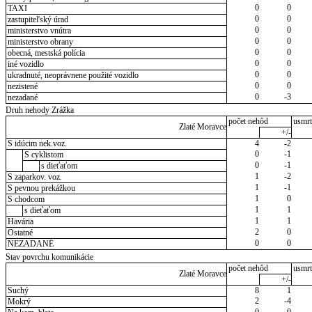
0
0
TAXI
0
0
zastupiteľský úrad
0
0
ministerstvo vnútra
0
0
ministerstvo obrany
0
0
obecná, mestská polícia
0
0
iné vozidlo
0
0
ukradnuté, neoprávnene použité vozidlo
0
0
nezistené
0
-3
nezadané
Druh nehody Zrážka
počet nehôd
usmrt
Zlaté Moravce
+/-
S idúcim nek.voz.
4
-2
0
-1
S cyklistom
0
-1
s dieťaťom
1
-2
S zaparkov. voz.
1
-1
S pevnou prekážkou
1
0
S chodcom
1
1
s dieťaťom
1
1
Havária
2
0
Ostatné
0
0
NEZADANÉ
Stav povrchu komunikácie
počet nehôd
usmrt
Zlaté Moravce
+/-
Suchý
8
1
2
-4
Mokrý
0
0