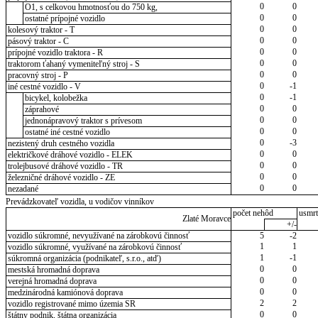
0
0
O1, s celkovou hmotnosťou do 750 kg,
0
0
ostatné prípojné vozidlo
0
0
kolesový traktor - T
0
0
pásový traktor - C
0
0
prípojné vozidlo traktora - R
0
0
traktorom ťahaný vymeniteľný stroj - S
0
0
pracovný stroj - P
0
-1
iné cestné vozidlo - V
0
-1
bicykel, kolobežka
0
0
záprahové
0
0
jednonápravový traktor s prívesom
0
0
ostatné iné cestné vozidlo
0
-3
nezistený druh cestného vozidla
0
0
električkové dráhové vozidlo - ELEK
0
0
trolejbusové dráhové vozidlo - TR
0
0
železničné dráhové vozidlo - ZE
0
0
nezadané
Prevádzkovateľ vozidla, u vodičov vinníkov
počet nehôd
usmrt
Zlaté Moravce
+/-
vozidlo súkromné, nevyužívané na zárobkovú činnosť
5
-2
1
1
vozidlo súkromné, využívané na zárobkovú činnosť
1
-1
súkromná organizácia (podnikateľ, s.r.o., atď)
0
0
mestská hromadná doprava
0
0
verejná hromadná doprava
0
0
medzinárodná kamiónová doprava
2
2
vozidlo registrované mimo územia SR
0
0
štátny podnik, štátna organizácia