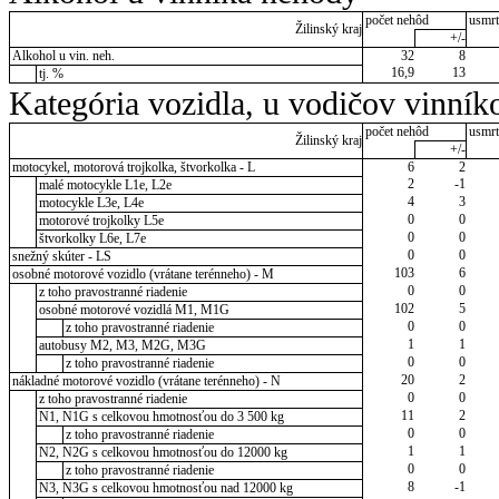
počet nehôd
usmrt
Žilinský kraj
+/-
Alkohol u vin. neh.
32
8
16,9
13
tj. %
Kategória vozidla, u vodičov vinník
počet nehôd
usmrt
Žilinský kraj
+/-
motocykel, motorová trojkolka, štvorkolka - L
6
2
2
-1
malé motocykle L1e, L2e
4
3
motocykle L3e, L4e
0
0
motorové trojkolky L5e
0
0
štvorkolky L6e, L7e
0
0
snežný skúter - LS
103
6
osobné motorové vozidlo (vrátane terénneho) - M
0
0
z toho pravostranné riadenie
102
5
osobné motorové vozidlá M1, M1G
0
0
z toho pravostranné riadenie
1
1
autobusy M2, M3, M2G, M3G
0
0
z toho pravostranné riadenie
20
2
nákladné motorové vozidlo (vrátane terénneho) - N
0
0
z toho pravostranné riadenie
11
2
N1, N1G s celkovou hmotnosťou do 3 500 kg
0
0
z toho pravostranné riadenie
1
1
N2, N2G s celkovou hmotnosťou do 12000 kg
0
0
z toho pravostranné riadenie
8
-1
N3, N3G s celkovou hmotnosťou nad 12000 kg