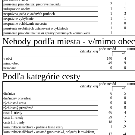
2
1
porušenie pravidiel pri preprave nákladu
1
1
indispozícia osoby
1
-3
nesprávna jazda v jazdných pruhoch
1
1
nesprávne vyhýbanie
1
0
nesprávne vchádzanie na cestu
1
0
porušenie osobitných ustanovení o cyklistoch
1
1
porušenie pravidiel na úseku správy pozemných komunikácií
Nehody podľa miesta - v/mimo obec
počet nehôd
usmrt
Žilinský kraj
+/-
v obci
140
-4
49
9
mimo obec
0
0
nezadané
Podľa kategórie cesty
počet nehôd
usmrt
Žilinský kraj
+/-
diaľnica
6
-5
0
0
diaľničný privádzač
0
0
rýchlostná cesta
0
0
rýchlostný privádzač
46
4
cesta I. triedy
29
7
cesta II. triedy
18
2
cesta III. triedy
1
-2
komunikácia účelová - poľné a lesné cesty
komunikácia účelová - ostatné (parkoviská, príjazdy k továrňam,
17
-4