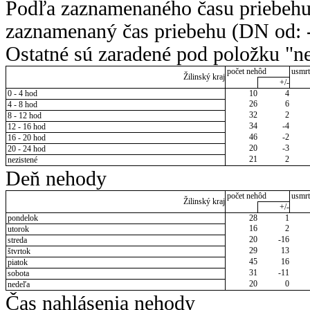
Podľa zaznamenaného času priebehu
zaznamenaný čas priebehu (DN od: -
Ostatné sú zaradené pod položku "ne
počet nehôd
usmrt
Žilinský kraj
+/-
0 - 4 hod
10
4
26
6
4 - 8 hod
32
2
8 - 12 hod
34
-4
12 - 16 hod
46
-2
16 - 20 hod
20
-3
20 - 24 hod
21
2
nezistené
Deň nehody
počet nehôd
usmrt
Žilinský kraj
+/-
pondelok
28
1
16
2
utorok
20
-16
streda
29
13
štvrtok
45
16
piatok
31
-11
sobota
20
0
nedeľa
Čas nahlásenia nehody