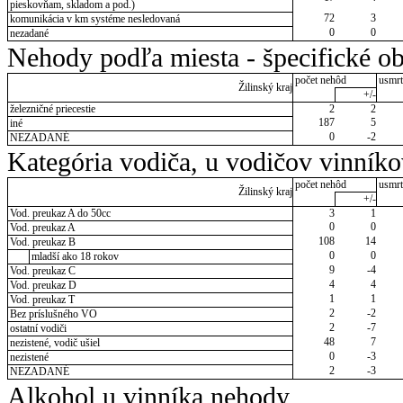
pieskovňam, skladom a pod.)
72
3
komunikácia v km systéme nesledovaná
0
0
nezadané
Nehody podľa miesta - špecifické ob
počet nehôd
usmrt
Žilinský kraj
+/-
železničné priecestie
2
2
187
5
iné
0
-2
NEZADANÉ
Kategória vodiča, u vodičov vinník
počet nehôd
usmrt
Žilinský kraj
+/-
Vod. preukaz A do 50cc
3
1
0
0
Vod. preukaz A
108
14
Vod. preukaz B
0
0
mladší ako 18 rokov
9
-4
Vod. preukaz C
4
4
Vod. preukaz D
1
1
Vod. preukaz T
2
-2
Bez príslušného VO
2
-7
ostatní vodiči
48
7
nezistené, vodič ušiel
0
-3
nezistené
2
-3
NEZADANÉ
Alkohol u vinníka nehody