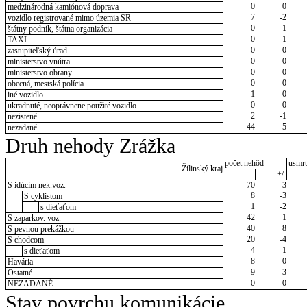
0
0
medzinárodná kamiónová doprava
7
-2
vozidlo registrované mimo územia SR
0
-1
štátny podnik, štátna organizácia
0
-1
TAXI
0
0
zastupiteľský úrad
0
0
ministerstvo vnútra
0
0
ministerstvo obrany
0
0
obecná, mestská polícia
1
0
iné vozidlo
0
0
ukradnuté, neoprávnene použité vozidlo
2
-1
nezistené
44
5
nezadané
Druh nehody Zrážka
počet nehôd
usmrt
Žilinský kraj
+/-
S idúcim nek.voz.
70
3
8
-3
S cyklistom
1
-2
s dieťaťom
42
1
S zaparkov. voz.
40
8
S pevnou prekážkou
20
-4
S chodcom
4
1
s dieťaťom
8
0
Havária
9
-3
Ostatné
0
0
NEZADANÉ
Stav povrchu komunikácie