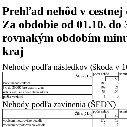
Prehľad nehôd v cestnej
Za obdobie od 01.10. do 
rovnakým obdobím minul
kraj
Nehody podľa následkov (škoda v 1
počet nehôd
usmrt
Žilinský kraj
+/-
Počet nehôd celkom
189
5
109
21
šk. do 3990€, bez usmrt., zran.
51
-22
neh. s násl. na živote alebo zdraví
1
0
požiar vozidiel
Nehody podľa zavinenia (ŠEDN)
počet nehôd
usmrt
Žilinský kraj
+/-
vodičom motorového vozidla
172
13
2
-6
vodičom nemotorového vozidla