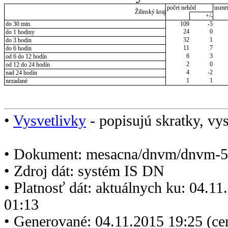
počet nehôd
usmrt
Žilinský kraj
+/-
do 30 min.
109
-5
24
0
do 1 hodiny
32
1
do 3 hodín
11
7
do 6 hodín
6
3
od 6 do 12 hodín
2
0
od 12 do 24 hodín
4
-2
nad 24 hodín
1
1
nezadané
•
Vysvetlivky
- popisujú skratky, vys
• Dokument: mesacna/dnvm/dnvm-5
• Zdroj dát: systém IS DN
• Platnosť dát: aktuálnych ku: 04.1
01:13
• Generované: 04.11.2015 19:25 (ce