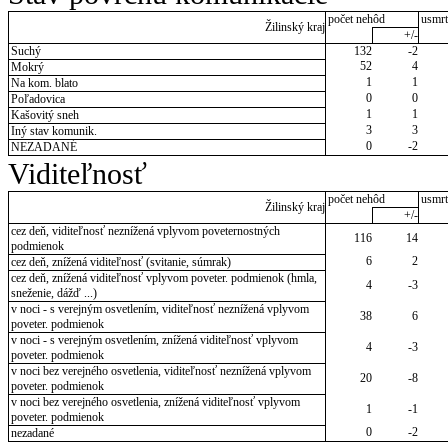
počet nehôd
usmrt
Žilinský kraj
+/-
Suchý
132
-2
52
4
Mokrý
1
1
Na kom. blato
0
0
Poľadovica
1
1
Kašovitý sneh
3
3
Iný stav komunik.
0
-2
NEZADANÉ
Viditeľnosť
počet nehôd
usmrt
Žilinský kraj
+/-
cez deň, viditeľnosť neznížená vplyvom poveternostných
116
14
podmienok
6
2
cez deň, znížená viditeľnosť (svitanie, súmrak)
cez deň, znížená viditeľnosť vplyvom poveter. podmienok (hmla,
4
-3
sneženie, dážď ...)
v noci - s verejným osvetlením, viditeľnosť neznížená vplyvom
38
6
poveter. podmienok
v noci - s verejným osvetlením, znížená viditeľnosť vplyvom
4
-3
poveter. podmienok
v noci bez verejného osvetlenia, viditeľnosť neznížená vplyvom
20
-8
poveter. podmienok
v noci bez verejného osvetlenia, znížená viditeľnosť vplyvom
1
-1
poveter. podmienok
0
-2
nezadané