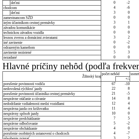
0
-2
deťmi
4
-6
chodcom
3
0
deťmi
0
0
zamestnancom SŽD
3
1
iným účastníkom cestnej premávky
0
0
závadou komunikácie
0
0
technickou závadou vozidla
3
2
lesnou zverou a domácimi zvieratami
0
-2
iné zavinenie
0
0
odrazeným kameňom
5
3
zavinenie nezistené
0
0
nezadané
Hlavné príčiny nehôd (podľa frekven
počet nehôd
usmrt
Žilinský kraj
+/-
porušenie povinnosti vodiča
67
-10
22
8
nedovolená rýchlosť jazdy
21
-5
porušenie povinnosti účastníka cestnej premávky
14
8
nesprávne otáčanie a cúvanie
12
4
nedodržanie vzdialenosti medzi vozidlami
11
4
nesprávna jazda cez križovatku
10
0
nesprávny spôsob jazdy
7
5
nesprávne predchádzanie
5
-2
nesprávne odbočovanie
4
0
nesprávne obchádzanie
4
-7
porušenie osobitných ustanovení o chodcoch
3
2
pôsobenie zvierať