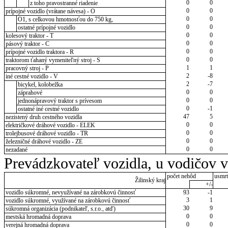
0
0
z toho pravostranné riadenie
0
0
prípojné vozidlo (vrátane návesa) - O
0
0
O1, s celkovou hmotnosťou do 750 kg,
0
0
ostatné prípojné vozidlo
0
0
kolesový traktor - T
0
0
pásový traktor - C
0
0
prípojné vozidlo traktora - R
0
0
traktorom ťahaný vymeniteľný stroj - S
1
1
pracovný stroj - P
2
-8
iné cestné vozidlo - V
2
-7
bicykel, kolobežka
0
0
záprahové
0
0
jednonápravový traktor s prívesom
0
-1
ostatné iné cestné vozidlo
47
5
nezistený druh cestného vozidla
0
0
električkové dráhové vozidlo - ELEK
0
0
trolejbusové dráhové vozidlo - TR
0
0
železničné dráhové vozidlo - ZE
0
0
nezadané
Prevádzkovateľ vozidla, u vodičov 
počet nehôd
usmrt
Žilinský kraj
+/-
vozidlo súkromné, nevyužívané na zárobkovú činnosť
93
-1
3
1
vozidlo súkromné, využívané na zárobkovú činnosť
30
9
súkromná organizácia (podnikateľ, s.r.o., atď)
0
0
mestská hromadná doprava
0
0
verejná hromadná doprava