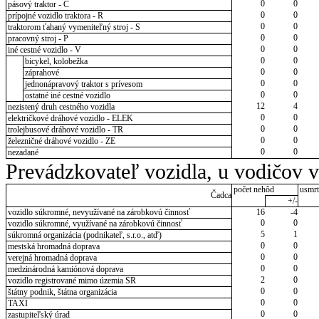
0
0
pásový traktor - C
0
0
prípojné vozidlo traktora - R
0
0
traktorom ťahaný vymeniteľný stroj - S
0
0
pracovný stroj - P
0
0
iné cestné vozidlo - V
0
0
bicykel, kolobežka
0
0
záprahové
0
0
jednonápravový traktor s prívesom
0
0
ostatné iné cestné vozidlo
12
4
nezistený druh cestného vozidla
0
0
električkové dráhové vozidlo - ELEK
0
0
trolejbusové dráhové vozidlo - TR
0
0
železničné dráhové vozidlo - ZE
0
0
nezadané
Prevádzkovateľ vozidla, u vodičov 
počet nehôd
usmrt
Čadca
+/-
vozidlo súkromné, nevyužívané na zárobkovú činnosť
16
-4
0
0
vozidlo súkromné, využívané na zárobkovú činnosť
5
1
súkromná organizácia (podnikateľ, s.r.o., atď)
0
0
mestská hromadná doprava
0
0
verejná hromadná doprava
0
0
medzinárodná kamiónová doprava
2
0
vozidlo registrované mimo územia SR
0
0
štátny podnik, štátna organizácia
0
0
TAXI
0
0
zastupiteľský úrad