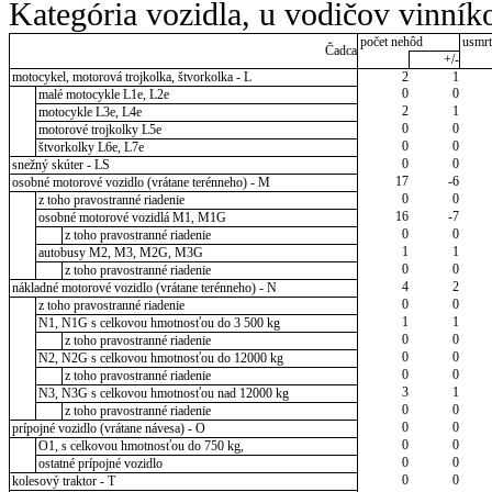
Kategória vozidla, u vodičov vinník
počet nehôd
usmrt
Čadca
+/-
motocykel, motorová trojkolka, štvorkolka - L
2
1
0
0
malé motocykle L1e, L2e
2
1
motocykle L3e, L4e
0
0
motorové trojkolky L5e
0
0
štvorkolky L6e, L7e
0
0
snežný skúter - LS
17
-6
osobné motorové vozidlo (vrátane terénneho) - M
0
0
z toho pravostranné riadenie
16
-7
osobné motorové vozidlá M1, M1G
0
0
z toho pravostranné riadenie
1
1
autobusy M2, M3, M2G, M3G
0
0
z toho pravostranné riadenie
4
2
nákladné motorové vozidlo (vrátane terénneho) - N
0
0
z toho pravostranné riadenie
1
1
N1, N1G s celkovou hmotnosťou do 3 500 kg
0
0
z toho pravostranné riadenie
0
0
N2, N2G s celkovou hmotnosťou do 12000 kg
0
0
z toho pravostranné riadenie
3
1
N3, N3G s celkovou hmotnosťou nad 12000 kg
0
0
z toho pravostranné riadenie
0
0
prípojné vozidlo (vrátane návesa) - O
0
0
O1, s celkovou hmotnosťou do 750 kg,
0
0
ostatné prípojné vozidlo
0
0
kolesový traktor - T