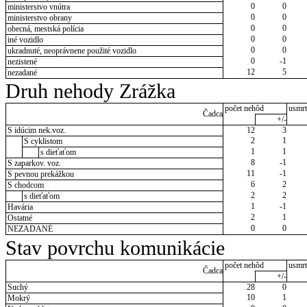
0
0
ministerstvo vnútra
0
0
ministerstvo obrany
0
0
obecná, mestská polícia
0
0
iné vozidlo
0
0
ukradnuté, neoprávnene použité vozidlo
0
-1
nezistené
12
5
nezadané
Druh nehody Zrážka
počet nehôd
usmrt
Čadca
+/-
S idúcim nek.voz.
12
3
2
1
S cyklistom
1
1
s dieťaťom
8
-1
S zaparkov. voz.
11
-1
S pevnou prekážkou
6
2
S chodcom
2
2
s dieťaťom
1
-1
Havária
2
1
Ostatné
0
0
NEZADANÉ
Stav povrchu komunikácie
počet nehôd
usmrt
Čadca
+/-
Suchý
28
0
10
1
Mokrý