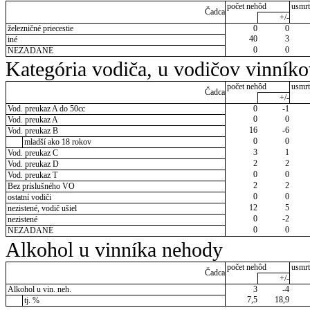
počet nehôd
usmrt
Čadca
+/-
železničné priecestie
0
0
40
3
iné
0
0
NEZADANÉ
Kategória vodiča, u vodičov vinník
počet nehôd
usmrt
Čadca
+/-
Vod. preukaz A do 50cc
0
-1
0
0
Vod. preukaz A
16
-6
Vod. preukaz B
0
0
mladší ako 18 rokov
3
1
Vod. preukaz C
2
2
Vod. preukaz D
0
0
Vod. preukaz T
2
2
Bez príslušného VO
0
0
ostatní vodiči
12
5
nezistené, vodič ušiel
0
-2
nezistené
0
0
NEZADANÉ
Alkohol u vinníka nehody
počet nehôd
usmrt
Čadca
+/-
Alkohol u vin. neh.
3
-4
7,5
18,9
tj. %