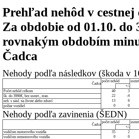
Prehľad nehôd v cestnej
Za obdobie od 01.10. do 
rovnakým obdobím minul
Čadca
Nehody podľa následkov (škoda v 1
počet nehôd
usmrt
Čadca
+/-
Počet nehôd celkom
40
3
22
-4
šk. do 3990€, bez usmrt., zran.
13
6
neh. s násl. na živote alebo zdraví
0
0
požiar vozidiel
Nehody podľa zavinenia (ŠEDN)
počet nehôd
usmrt
Čadca
+/-
vodičom motorového vozidla
35
2
0
0
vodičom nemotorového vozidla