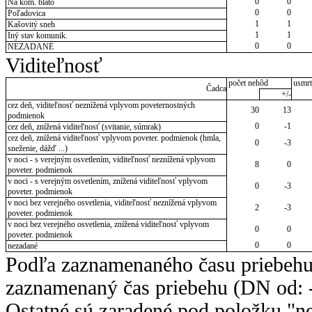
0
0
Na kom. blato
0
0
Poľadovica
1
1
Kašovitý sneh
1
1
Iný stav komunik.
0
0
NEZADANÉ
Viditeľnosť
počet nehôd
usmrt
Čadca
+/-
cez deň, viditeľnosť neznížená vplyvom poveternostných
30
13
podmienok
0
-1
cez deň, znížená viditeľnosť (svitanie, súmrak)
cez deň, znížená viditeľnosť vplyvom poveter. podmienok (hmla,
0
-3
sneženie, dážď ...)
v noci - s verejným osvetlením, viditeľnosť neznížená vplyvom
8
0
poveter. podmienok
v noci - s verejným osvetlením, znížená viditeľnosť vplyvom
0
-3
poveter. podmienok
v noci bez verejného osvetlenia, viditeľnosť neznížená vplyvom
2
-3
poveter. podmienok
v noci bez verejného osvetlenia, znížená viditeľnosť vplyvom
0
0
poveter. podmienok
0
0
nezadané
Podľa zaznamenaného času priebehu
zaznamenaný čas priebehu (DN od: -
Ostatné sú zaradené pod položku "ne