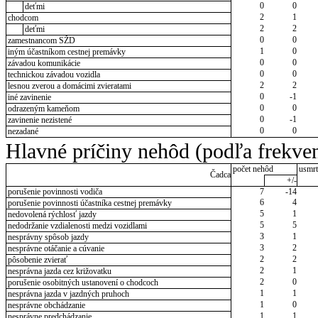
0
0
deťmi
2
1
chodcom
2
2
deťmi
0
0
zamestnancom SŽD
1
0
iným účastníkom cestnej premávky
0
0
závadou komunikácie
0
0
technickou závadou vozidla
2
2
lesnou zverou a domácimi zvieratami
0
-1
iné zavinenie
0
0
odrazeným kameňom
0
-1
zavinenie nezistené
0
0
nezadané
Hlavné príčiny nehôd (podľa frekven
počet nehôd
usmrt
Čadca
+/-
porušenie povinnosti vodiča
7
-14
6
4
porušenie povinnosti účastníka cestnej premávky
5
1
nedovolená rýchlosť jazdy
5
5
nedodržanie vzdialenosti medzi vozidlami
3
1
nesprávny spôsob jazdy
3
2
nesprávne otáčanie a cúvanie
2
2
pôsobenie zvierať
2
1
nesprávna jazda cez križovatku
2
0
porušenie osobitných ustanovení o chodcoch
1
1
nesprávna jazda v jazdných pruhoch
1
0
nesprávne obchádzanie
1
1
nesprávne predchádzanie