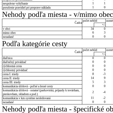
1
1
nesprávne vyhýbanie
1
0
porušenie pravidiel pri preprave nákladu
Nehody podľa miesta - v/mimo obec
počet nehôd
usmrt
Čadca
+/-
v obci
34
0
6
3
mimo obec
0
0
nezadané
Podľa kategórie cesty
počet nehôd
usmrt
Čadca
+/-
diaľnica
0
0
0
0
diaľničný privádzač
0
0
rýchlostná cesta
0
0
rýchlostný privádzač
8
-3
cesta I. triedy
14
9
cesta II. triedy
5
3
cesta III. triedy
0
0
komunikácia účelová - poľné a lesné cesty
komunikácia účelová - ostatné (parkoviská, príjazdy k továrňam,
2
-4
pieskovňam, skladom a pod.)
11
-2
komunikácia v km systéme nesledovaná
0
0
nezadané
Nehody podľa miesta - špecifické ob