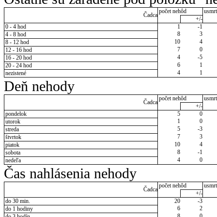
počet nehôd
usmrt
Čadca
+/-
0 - 4 hod
1
-1
8
3
4 - 8 hod
10
4
8 - 12 hod
7
0
12 - 16 hod
4
-5
16 - 20 hod
6
1
20 - 24 hod
4
1
nezistené
Deň nehody
počet nehôd
usmrt
Čadca
+/-
pondelok
5
0
1
0
utorok
5
-3
streda
7
3
štvrtok
10
4
piatok
8
-1
sobota
4
0
nedeľa
Čas nahlásenia nehody
počet nehôd
usmrt
Čadca
+/-
do 30 min.
20
-3
6
2
do 1 hodiny
8
0
do 3 hodín