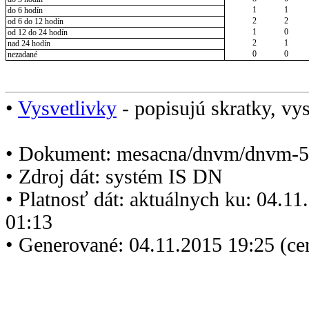
1
1
do 6 hodín
2
2
od 6 do 12 hodín
1
0
od 12 do 24 hodín
2
1
nad 24 hodín
0
0
nezadané
•
Vysvetlivky
- popisujú skratky, vys
• Dokument: mesacna/dnvm/dnvm-5
• Zdroj dát: systém IS DN
• Platnosť dát: aktuálnych ku: 04.1
01:13
• Generované: 04.11.2015 19:25 (ce