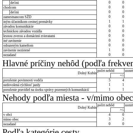
0
0
deťmi
0
0
chodcom
0
0
deťmi
0
0
zamestnancom SŽD
1
1
iným účastníkom cestnej premávky
0
0
závadou komunikácie
0
0
technickou závadou vozidla
0
0
lesnou zverou a domácimi zvieratami
0
0
iné zavinenie
0
0
odrazeným kameňom
1
0
zavinenie nezistené
0
0
nezadané
Hlavné príčiny nehôd (podľa frekven
počet nehôd
usmrt
Dolný Kubín
+/-
porušenie povinnosti vodiča
5
4
1
1
nedovolená rýchlosť jazdy
1
1
porušenie pravidiel na úseku správy pozemných komunikácií
Nehody podľa miesta - v/mimo obec
počet nehôd
usmrt
Dolný Kubín
+/-
v obci
4
0
3
2
mimo obec
0
0
nezadané
Podľa kategórie cesty