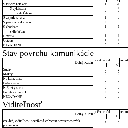
S idúcim nek.voz.
1
-1
0
-1
S cyklistom
0
0
s dieťaťom
1
0
S zaparkov. voz.
2
0
S pevnou prekážkou
1
1
S chodcom
0
0
s dieťaťom
1
1
Havária
1
1
Ostatné
0
0
NEZADANÉ
Stav povrchu komunikácie
počet nehôd
usmrt
Dolný Kubín
+/-
Suchý
5
2
0
-2
Mokrý
0
0
Na kom. blato
0
0
Poľadovica
0
0
Kašovitý sneh
2
2
Iný stav komunik.
0
0
NEZADANÉ
Viditeľnosť
počet nehôd
usmrt
Dolný Kubín
+/-
cez deň, viditeľnosť neznížená vplyvom poveternostných
3
0
podmienok