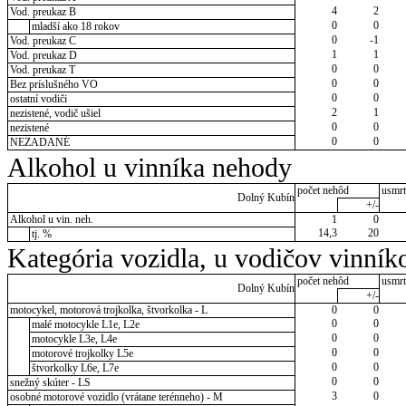
4
2
Vod. preukaz B
0
0
mladší ako 18 rokov
0
-1
Vod. preukaz C
1
1
Vod. preukaz D
0
0
Vod. preukaz T
0
0
Bez príslušného VO
0
0
ostatní vodiči
2
1
nezistené, vodič ušiel
0
0
nezistené
0
0
NEZADANÉ
Alkohol u vinníka nehody
počet nehôd
usmrt
Dolný Kubín
+/-
Alkohol u vin. neh.
1
0
14,3
20
tj. %
Kategória vozidla, u vodičov vinník
počet nehôd
usmrt
Dolný Kubín
+/-
motocykel, motorová trojkolka, štvorkolka - L
0
0
0
0
malé motocykle L1e, L2e
0
0
motocykle L3e, L4e
0
0
motorové trojkolky L5e
0
0
štvorkolky L6e, L7e
0
0
snežný skúter - LS
3
0
osobné motorové vozidlo (vrátane terénneho) - M