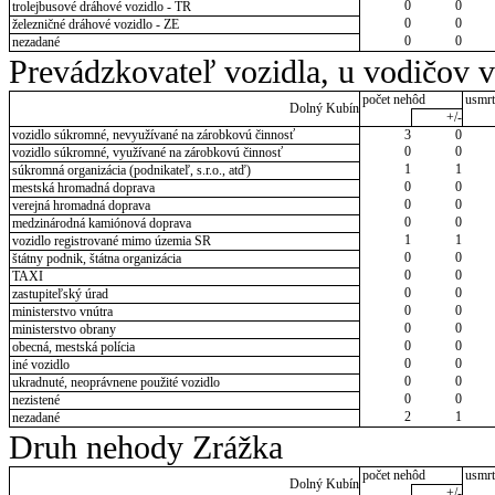
0
0
trolejbusové dráhové vozidlo - TR
0
0
železničné dráhové vozidlo - ZE
0
0
nezadané
Prevádzkovateľ vozidla, u vodičov 
počet nehôd
usmrt
Dolný Kubín
+/-
vozidlo súkromné, nevyužívané na zárobkovú činnosť
3
0
0
0
vozidlo súkromné, využívané na zárobkovú činnosť
1
1
súkromná organizácia (podnikateľ, s.r.o., atď)
0
0
mestská hromadná doprava
0
0
verejná hromadná doprava
0
0
medzinárodná kamiónová doprava
1
1
vozidlo registrované mimo územia SR
0
0
štátny podnik, štátna organizácia
0
0
TAXI
0
0
zastupiteľský úrad
0
0
ministerstvo vnútra
0
0
ministerstvo obrany
0
0
obecná, mestská polícia
0
0
iné vozidlo
0
0
ukradnuté, neoprávnene použité vozidlo
0
0
nezistené
2
1
nezadané
Druh nehody Zrážka
počet nehôd
usmrt
Dolný Kubín
+/-