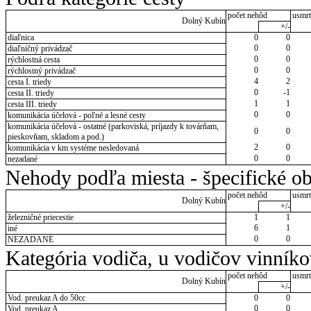
počet nehôd
usmrt
Dolný Kubín
+/-
diaľnica
0
0
0
0
diaľničný privádzač
0
0
rýchlostná cesta
0
0
rýchlostný privádzač
4
2
cesta I. triedy
0
-1
cesta II. triedy
1
1
cesta III. triedy
0
0
komunikácia účelová - poľné a lesné cesty
komunikácia účelová - ostatné (parkoviská, príjazdy k továrňam,
0
0
pieskovňam, skladom a pod.)
2
0
komunikácia v km systéme nesledovaná
0
0
nezadané
Nehody podľa miesta - špecifické ob
počet nehôd
usmrt
Dolný Kubín
+/-
železničné priecestie
1
1
6
1
iné
0
0
NEZADANÉ
Kategória vodiča, u vodičov vinník
počet nehôd
usmrt
Dolný Kubín
+/-
Vod. preukaz A do 50cc
0
0
0
0
Vod. preukaz A