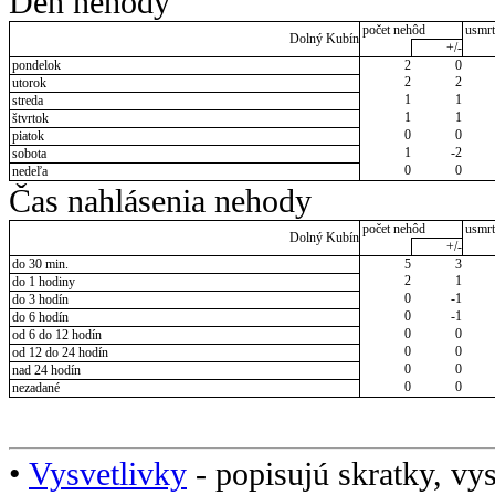
Deň nehody
počet nehôd
usmrt
Dolný Kubín
+/-
pondelok
2
0
2
2
utorok
1
1
streda
1
1
štvrtok
0
0
piatok
1
-2
sobota
0
0
nedeľa
Čas nahlásenia nehody
počet nehôd
usmrt
Dolný Kubín
+/-
do 30 min.
5
3
2
1
do 1 hodiny
0
-1
do 3 hodín
0
-1
do 6 hodín
0
0
od 6 do 12 hodín
0
0
od 12 do 24 hodín
0
0
nad 24 hodín
0
0
nezadané
•
Vysvetlivky
- popisujú skratky, vys