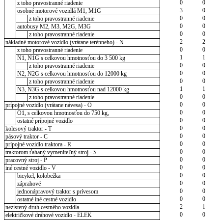
0
0
z toho pravostranné riadenie
3
0
osobné motorové vozidlá M1, M1G
0
0
z toho pravostranné riadenie
0
0
autobusy M2, M3, M2G, M3G
0
0
z toho pravostranné riadenie
2
2
nákladné motorové vozidlo (vrátane terénneho) - N
0
0
z toho pravostranné riadenie
1
1
N1, N1G s celkovou hmotnosťou do 3 500 kg
0
0
z toho pravostranné riadenie
0
0
N2, N2G s celkovou hmotnosťou do 12000 kg
0
0
z toho pravostranné riadenie
1
1
N3, N3G s celkovou hmotnosťou nad 12000 kg
0
0
z toho pravostranné riadenie
0
0
prípojné vozidlo (vrátane návesa) - O
0
0
O1, s celkovou hmotnosťou do 750 kg,
0
0
ostatné prípojné vozidlo
0
0
kolesový traktor - T
0
0
pásový traktor - C
0
0
prípojné vozidlo traktora - R
0
0
traktorom ťahaný vymeniteľný stroj - S
0
0
pracovný stroj - P
0
0
iné cestné vozidlo - V
0
0
bicykel, kolobežka
0
0
záprahové
0
0
jednonápravový traktor s prívesom
0
0
ostatné iné cestné vozidlo
2
1
nezistený druh cestného vozidla
0
0
električkové dráhové vozidlo - ELEK