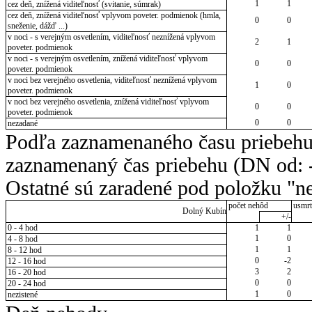
1
1
cez deň, znížená viditeľnosť (svitanie, súmrak)
cez deň, znížená viditeľnosť vplyvom poveter. podmienok (hmla,
0
0
sneženie, dážď ...)
v noci - s verejným osvetlením, viditeľnosť neznížená vplyvom
2
1
poveter. podmienok
v noci - s verejným osvetlením, znížená viditeľnosť vplyvom
0
0
poveter. podmienok
v noci bez verejného osvetlenia, viditeľnosť neznížená vplyvom
1
0
poveter. podmienok
v noci bez verejného osvetlenia, znížená viditeľnosť vplyvom
0
0
poveter. podmienok
0
0
nezadané
Podľa zaznamenaného času priebehu
zaznamenaný čas priebehu (DN od: -
Ostatné sú zaradené pod položku "ne
počet nehôd
usmrt
Dolný Kubín
+/-
0 - 4 hod
1
1
1
0
4 - 8 hod
1
1
8 - 12 hod
0
-2
12 - 16 hod
3
2
16 - 20 hod
0
0
20 - 24 hod
1
0
nezistené