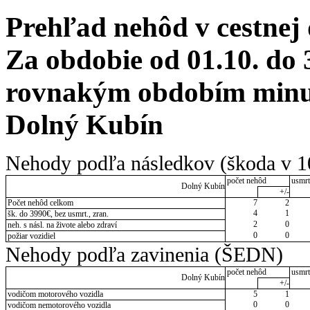
Prehľad nehôd v cestnej
Za obdobie od 01.10. do 
rovnakým obdobím minul
Dolný Kubín
Nehody podľa následkov (škoda v 1
počet nehôd
usmrt
Dolný Kubín
+/-
Počet nehôd celkom
7
2
4
1
šk. do 3990€, bez usmrt., zran.
2
0
neh. s násl. na živote alebo zdraví
0
0
požiar vozidiel
Nehody podľa zavinenia (ŠEDN)
počet nehôd
usmrt
Dolný Kubín
+/-
vodičom motorového vozidla
5
1
0
0
vodičom nemotorového vozidla