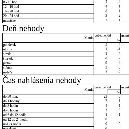
5
4
8 - 12 hod
4
1
12 - 16 hod
8
1
16 - 20 hod
3
-2
20 - 24 hod
3
1
nezistené
Deň nehody
počet nehôd
usmrt
Martin
+/-
pondelok
5
4
1
-1
utorok
1
-4
streda
8
7
štvrtok
9
4
piatok
3
-3
sobota
3
2
nedeľa
Čas nahlásenia nehody
počet nehôd
usmrt
Martin
+/-
do 30 min.
23
5
2
-1
do 1 hodiny
1
1
do 3 hodín
3
3
do 6 hodín
1
1
od 6 do 12 hodín
0
0
od 12 do 24 hodín
0
0
nad 24 hodín
0
0
nezadané