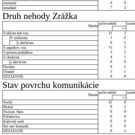
0
0
nezistené
7
2
nezadané
Druh nehody Zrážka
počet nehôd
usmrt
Martin
+/-
S idúcim nek.voz.
11
3
1
-2
S cyklistom
0
-1
s dieťaťom
11
5
S zaparkov. voz.
3
2
S pevnou prekážkou
4
1
S chodcom
0
0
s dieťaťom
0
-1
Havária
1
-1
Ostatné
0
0
NEZADANÉ
Stav povrchu komunikácie
počet nehôd
usmrt
Martin
+/-
Suchý
21
8
9
2
Mokrý
0
0
Na kom. blato
0
0
Poľadovica
0
0
Kašovitý sneh
0
0
Iný stav komunik.
0
-1
NEZADANÉ