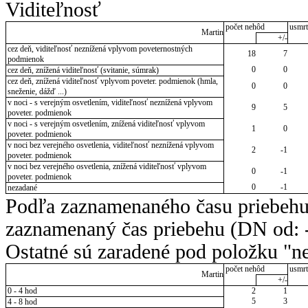
Viditeľnosť
počet nehôd
usmrt
Martin
+/-
cez deň, viditeľnosť neznížená vplyvom poveternostných
18
7
podmienok
0
0
cez deň, znížená viditeľnosť (svitanie, súmrak)
cez deň, znížená viditeľnosť vplyvom poveter. podmienok (hmla,
0
0
sneženie, dážď ...)
v noci - s verejným osvetlením, viditeľnosť neznížená vplyvom
9
5
poveter. podmienok
v noci - s verejným osvetlením, znížená viditeľnosť vplyvom
1
0
poveter. podmienok
v noci bez verejného osvetlenia, viditeľnosť neznížená vplyvom
2
-1
poveter. podmienok
v noci bez verejného osvetlenia, znížená viditeľnosť vplyvom
0
-1
poveter. podmienok
0
-1
nezadané
Podľa zaznamenaného času priebehu
zaznamenaný čas priebehu (DN od: -
Ostatné sú zaradené pod položku "ne
počet nehôd
usmrt
Martin
+/-
0 - 4 hod
2
1
5
3
4 - 8 hod