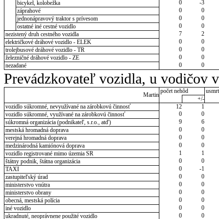
0
-3
bicykel, kolobežka
0
0
záprahové
0
0
jednonápravový traktor s prívesom
0
0
ostatné iné cestné vozidlo
7
2
nezistený druh cestného vozidla
0
0
električkové dráhové vozidlo - ELEK
0
0
trolejbusové dráhové vozidlo - TR
0
0
železničné dráhové vozidlo - ZE
0
0
nezadané
Prevádzkovateľ vozidla, u vodičov 
počet nehôd
usmrt
Martin
+/-
vozidlo súkromné, nevyužívané na zárobkovú činnosť
12
1
0
0
vozidlo súkromné, využívané na zárobkovú činnosť
9
6
súkromná organizácia (podnikateľ, s.r.o., atď)
0
0
mestská hromadná doprava
0
0
verejná hromadná doprava
0
0
medzinárodná kamiónová doprava
1
1
vozidlo registrované mimo územia SR
0
0
štátny podnik, štátna organizácia
0
-1
TAXI
0
0
zastupiteľský úrad
0
0
ministerstvo vnútra
0
0
ministerstvo obrany
0
0
obecná, mestská polícia
0
0
iné vozidlo
0
0
ukradnuté, neoprávnene použité vozidlo