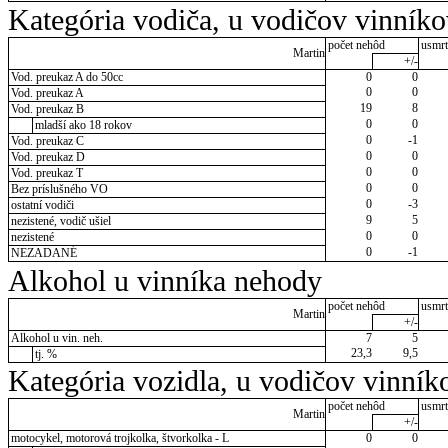
Kategória vodiča, u vodičov vinník
počet nehôd
usmrt
Martin
+/-
Vod. preukaz A do 50cc
0
0
0
0
Vod. preukaz A
19
8
Vod. preukaz B
0
0
mladší ako 18 rokov
0
-1
Vod. preukaz C
0
0
Vod. preukaz D
0
0
Vod. preukaz T
0
0
Bez príslušného VO
0
-3
ostatní vodiči
9
5
nezistené, vodič ušiel
0
0
nezistené
0
-1
NEZADANÉ
Alkohol u vinníka nehody
počet nehôd
usmrt
Martin
+/-
Alkohol u vin. neh.
7
5
23,3
9,5
tj. %
Kategória vozidla, u vodičov vinník
počet nehôd
usmrt
Martin
+/-
motocykel, motorová trojkolka, štvorkolka - L
0
0