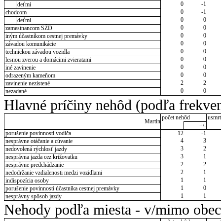
0
-1
deťmi
0
-1
chodcom
0
0
deťmi
0
0
zamestnancom SŽD
0
0
iným účastníkom cestnej premávky
0
0
závadou komunikácie
0
0
technickou závadou vozidla
0
0
lesnou zverou a domácimi zvieratami
0
0
iné zavinenie
0
0
odrazeným kameňom
2
2
zavinenie nezistené
0
0
nezadané
Hlavné príčiny nehôd (podľa frekven
počet nehôd
usmrt
Martin
+/-
porušenie povinnosti vodiča
12
-1
4
3
nesprávne otáčanie a cúvanie
3
2
nedovolená rýchlosť jazdy
3
1
nesprávna jazda cez križovatku
2
2
nesprávne predchádzanie
2
1
nedodržanie vzdialenosti medzi vozidlami
1
1
indispozícia osoby
1
0
porušenie povinnosti účastníka cestnej premávky
1
1
nesprávny spôsob jazdy
Nehody podľa miesta - v/mimo obec