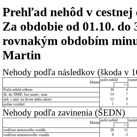
Prehľad nehôd v cestnej
Za obdobie od 01.10. do 
rovnakým obdobím minul
Martin
Nehody podľa následkov (škoda v 1
počet nehôd
usmrt
Martin
+/-
Počet nehôd celkom
30
9
14
7
šk. do 3990€, bez usmrt., zran.
12
0
neh. s násl. na živote alebo zdraví
1
1
požiar vozidiel
Nehody podľa zavinenia (ŠEDN)
počet nehôd
usmrt
Martin
+/-
vodičom motorového vozidla
28
11
0
-3
vodičom nemotorového vozidla