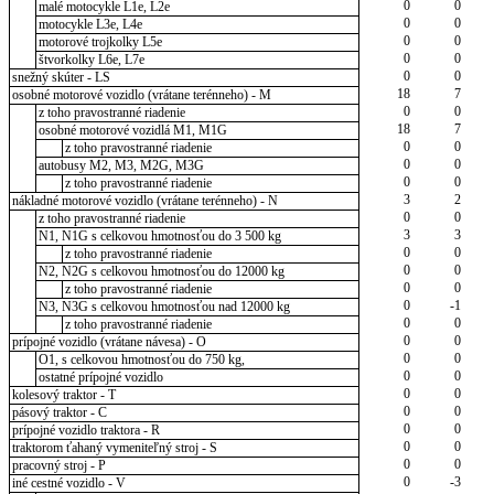
0
0
malé motocykle L1e, L2e
0
0
motocykle L3e, L4e
0
0
motorové trojkolky L5e
0
0
štvorkolky L6e, L7e
0
0
snežný skúter - LS
18
7
osobné motorové vozidlo (vrátane terénneho) - M
0
0
z toho pravostranné riadenie
18
7
osobné motorové vozidlá M1, M1G
0
0
z toho pravostranné riadenie
0
0
autobusy M2, M3, M2G, M3G
0
0
z toho pravostranné riadenie
3
2
nákladné motorové vozidlo (vrátane terénneho) - N
0
0
z toho pravostranné riadenie
3
3
N1, N1G s celkovou hmotnosťou do 3 500 kg
0
0
z toho pravostranné riadenie
0
0
N2, N2G s celkovou hmotnosťou do 12000 kg
0
0
z toho pravostranné riadenie
0
-1
N3, N3G s celkovou hmotnosťou nad 12000 kg
0
0
z toho pravostranné riadenie
0
0
prípojné vozidlo (vrátane návesa) - O
0
0
O1, s celkovou hmotnosťou do 750 kg,
0
0
ostatné prípojné vozidlo
0
0
kolesový traktor - T
0
0
pásový traktor - C
0
0
prípojné vozidlo traktora - R
0
0
traktorom ťahaný vymeniteľný stroj - S
0
0
pracovný stroj - P
0
-3
iné cestné vozidlo - V