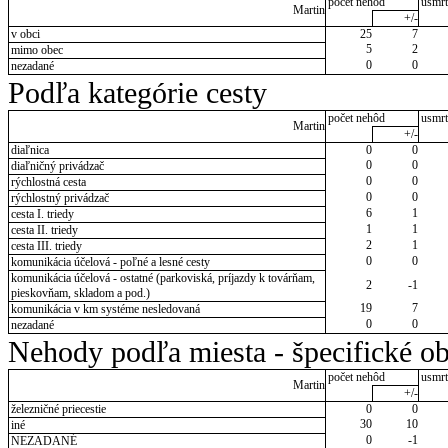
počet nehôd
usmrt
Martin
+/-
v obci
25
7
5
2
mimo obec
0
0
nezadané
Podľa kategórie cesty
počet nehôd
usmrt
Martin
+/-
diaľnica
0
0
0
0
diaľničný privádzač
0
0
rýchlostná cesta
0
0
rýchlostný privádzač
6
1
cesta I. triedy
1
1
cesta II. triedy
2
1
cesta III. triedy
0
0
komunikácia účelová - poľné a lesné cesty
komunikácia účelová - ostatné (parkoviská, príjazdy k továrňam,
2
-1
pieskovňam, skladom a pod.)
19
7
komunikácia v km systéme nesledovaná
0
0
nezadané
Nehody podľa miesta - špecifické ob
počet nehôd
usmrt
Martin
+/-
železničné priecestie
0
0
30
10
iné
0
-1
NEZADANÉ