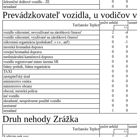
0
0
železničné dráhové vozidlo - ZE
0
0
nezadané
Prevádzkovateľ vozidla, u vodičov 
počet nehôd
usmrt
Turčianske Teplice
+/-
vozidlo súkromné, nevyužívané na zárobkovú činnosť
2
-4
0
0
vozidlo súkromné, využívané na zárobkovú činnosť
0
-1
súkromná organizácia (podnikateľ, s.r.o., atď)
0
0
mestská hromadná doprava
0
0
verejná hromadná doprava
0
0
medzinárodná kamiónová doprava
0
0
vozidlo registrované mimo územia SR
0
0
štátny podnik, štátna organizácia
0
0
TAXI
0
0
zastupiteľský úrad
0
0
ministerstvo vnútra
0
0
ministerstvo obrany
0
0
obecná, mestská polícia
0
0
iné vozidlo
0
0
ukradnuté, neoprávnene použité vozidlo
0
0
nezistené
1
0
nezadané
Druh nehody Zrážka
počet nehôd
usmrt
Turčianske Teplice
+/-
S idúcim nek.voz.
2
-3