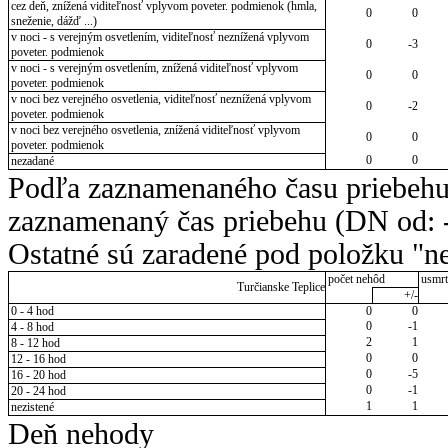
cez deň, znížená viditeľnosť vplyvom poveter. podmienok (hmla,
0
0
sneženie, dážď ...)
v noci - s verejným osvetlením, viditeľnosť neznížená vplyvom
0
-3
poveter. podmienok
v noci - s verejným osvetlením, znížená viditeľnosť vplyvom
0
0
poveter. podmienok
v noci bez verejného osvetlenia, viditeľnosť neznížená vplyvom
0
-2
poveter. podmienok
v noci bez verejného osvetlenia, znížená viditeľnosť vplyvom
0
0
poveter. podmienok
0
0
nezadané
Podľa zaznamenaného času priebehu
zaznamenaný čas priebehu (DN od: -
Ostatné sú zaradené pod položku "ne
počet nehôd
usmrt
Turčianske Teplice
+/-
0 - 4 hod
0
0
0
-1
4 - 8 hod
2
1
8 - 12 hod
0
0
12 - 16 hod
0
-5
16 - 20 hod
0
-1
20 - 24 hod
1
1
nezistené
Deň nehody