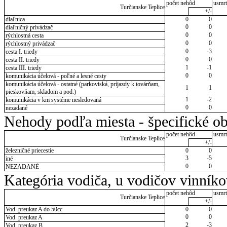
počet nehôd
usmrt
Turčianske Teplice
+/-
diaľnica
0
0
0
0
diaľničný privádzač
0
0
rýchlostná cesta
0
0
rýchlostný privádzač
0
-3
cesta I. triedy
0
0
cesta II. triedy
1
-1
cesta III. triedy
0
0
komunikácia účelová - poľné a lesné cesty
komunikácia účelová - ostatné (parkoviská, príjazdy k továrňam,
1
1
pieskovňam, skladom a pod.)
1
-2
komunikácia v km systéme nesledovaná
0
0
nezadané
Nehody podľa miesta - špecifické ob
počet nehôd
usmrt
Turčianske Teplice
+/-
železničné priecestie
0
0
3
-5
iné
0
0
NEZADANÉ
Kategória vodiča, u vodičov vinník
počet nehôd
usmrt
Turčianske Teplice
+/-
Vod. preukaz A do 50cc
0
0
0
0
Vod. preukaz A
2
-3
Vod. preukaz B