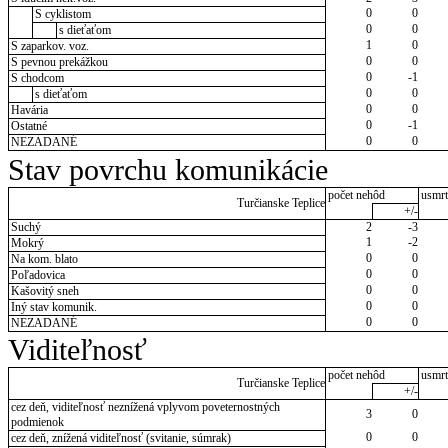
0
0
S cyklistom
0
0
s dieťaťom
1
0
S zaparkov. voz.
0
0
S pevnou prekážkou
0
-1
S chodcom
0
0
s dieťaťom
0
0
Havária
0
-1
Ostatné
0
0
NEZADANÉ
Stav povrchu komunikácie
počet nehôd
usmrt
Turčianske Teplice
+/-
Suchý
2
-3
1
-2
Mokrý
0
0
Na kom. blato
0
0
Poľadovica
0
0
Kašovitý sneh
0
0
Iný stav komunik.
0
0
NEZADANÉ
Viditeľnosť
počet nehôd
usmrt
Turčianske Teplice
+/-
cez deň, viditeľnosť neznížená vplyvom poveternostných
3
0
podmienok
0
0
cez deň, znížená viditeľnosť (svitanie, súmrak)