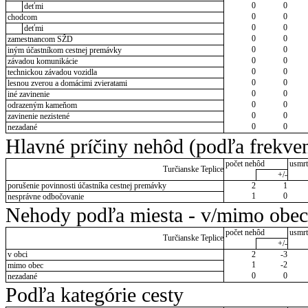
0
0
deťmi
0
0
chodcom
0
0
deťmi
0
0
zamestnancom SŽD
0
0
iným účastníkom cestnej premávky
0
0
závadou komunikácie
0
0
technickou závadou vozidla
0
0
lesnou zverou a domácimi zvieratami
0
0
iné zavinenie
0
0
odrazeným kameňom
0
0
zavinenie nezistené
0
0
nezadané
Hlavné príčiny nehôd (podľa frekven
počet nehôd
usmrt
Turčianske Teplice
+/-
porušenie povinnosti účastníka cestnej premávky
2
1
1
0
nesprávne odbočovanie
Nehody podľa miesta - v/mimo obec
počet nehôd
usmrt
Turčianske Teplice
+/-
v obci
2
-3
1
-2
mimo obec
0
0
nezadané
Podľa kategórie cesty