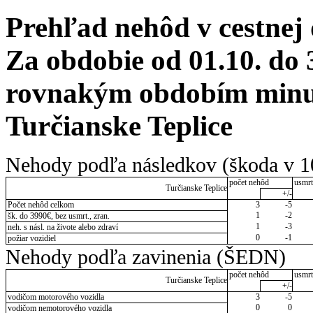
Prehľad nehôd v cestnej
Za obdobie od 01.10. do 
rovnakým obdobím minul
Turčianske Teplice
Nehody podľa následkov (škoda v 1
počet nehôd
usmrt
Turčianske Teplice
+/-
Počet nehôd celkom
3
-5
1
-2
šk. do 3990€, bez usmrt., zran.
1
-3
neh. s násl. na živote alebo zdraví
0
-1
požiar vozidiel
Nehody podľa zavinenia (ŠEDN)
počet nehôd
usmrt
Turčianske Teplice
+/-
vodičom motorového vozidla
3
-5
0
0
vodičom nemotorového vozidla