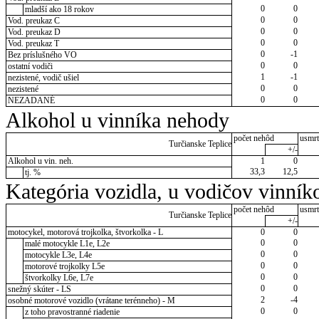
0
0
mladší ako 18 rokov
0
0
Vod. preukaz C
0
0
Vod. preukaz D
0
0
Vod. preukaz T
0
-1
Bez príslušného VO
0
0
ostatní vodiči
1
-1
nezistené, vodič ušiel
0
0
nezistené
0
0
NEZADANÉ
Alkohol u vinníka nehody
počet nehôd
usmrt
Turčianske Teplice
+/-
Alkohol u vin. neh.
1
0
33,3
12,5
tj. %
Kategória vozidla, u vodičov vinník
počet nehôd
usmrt
Turčianske Teplice
+/-
motocykel, motorová trojkolka, štvorkolka - L
0
0
0
0
malé motocykle L1e, L2e
0
0
motocykle L3e, L4e
0
0
motorové trojkolky L5e
0
0
štvorkolky L6e, L7e
0
0
snežný skúter - LS
2
-4
osobné motorové vozidlo (vrátane terénneho) - M
0
0
z toho pravostranné riadenie