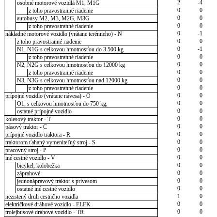
2
-4
osobné motorové vozidlá M1, M1G
0
0
z toho pravostranné riadenie
0
0
autobusy M2, M3, M2G, M3G
0
0
z toho pravostranné riadenie
0
-1
nákladné motorové vozidlo (vrátane terénneho) - N
0
0
z toho pravostranné riadenie
0
-1
N1, N1G s celkovou hmotnosťou do 3 500 kg
0
0
z toho pravostranné riadenie
0
0
N2, N2G s celkovou hmotnosťou do 12000 kg
0
0
z toho pravostranné riadenie
0
0
N3, N3G s celkovou hmotnosťou nad 12000 kg
0
0
z toho pravostranné riadenie
0
0
prípojné vozidlo (vrátane návesa) - O
0
0
O1, s celkovou hmotnosťou do 750 kg,
0
0
ostatné prípojné vozidlo
0
0
kolesový traktor - T
0
0
pásový traktor - C
0
0
prípojné vozidlo traktora - R
0
0
traktorom ťahaný vymeniteľný stroj - S
0
0
pracovný stroj - P
0
0
iné cestné vozidlo - V
0
0
bicykel, kolobežka
0
0
záprahové
0
0
jednonápravový traktor s prívesom
0
0
ostatné iné cestné vozidlo
1
0
nezistený druh cestného vozidla
0
0
električkové dráhové vozidlo - ELEK
0
0
trolejbusové dráhové vozidlo - TR