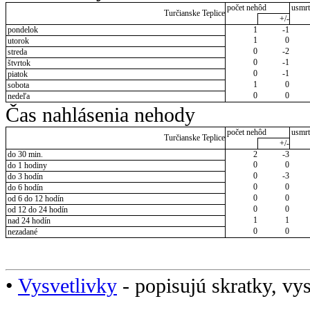
počet nehôd
usmrt
Turčianske Teplice
+/-
pondelok
1
-1
1
0
utorok
0
-2
streda
0
-1
štvrtok
0
-1
piatok
1
0
sobota
0
0
nedeľa
Čas nahlásenia nehody
počet nehôd
usmrt
Turčianske Teplice
+/-
do 30 min.
2
-3
0
0
do 1 hodiny
0
-3
do 3 hodín
0
0
do 6 hodín
0
0
od 6 do 12 hodín
0
0
od 12 do 24 hodín
1
1
nad 24 hodín
0
0
nezadané
•
Vysvetlivky
- popisujú skratky, vys