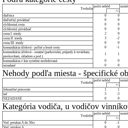
počet nehôd
usmrt
Tvrdošín
+/-
diaľnica
0
0
0
0
diaľničný privádzač
0
0
rýchlostná cesta
0
0
rýchlostný privádzač
2
0
cesta I. triedy
3
-2
cesta II. triedy
0
0
cesta III. triedy
0
-1
komunikácia účelová - poľné a lesné cesty
komunikácia účelová - ostatné (parkoviská, príjazdy k továrňam,
1
1
pieskovňam, skladom a pod.)
0
0
komunikácia v km systéme nesledovaná
0
0
nezadané
Nehody podľa miesta - špecifické ob
počet nehôd
usmrt
Tvrdošín
+/-
železničné priecestie
1
1
5
-3
iné
0
0
NEZADANÉ
Kategória vodiča, u vodičov vinník
počet nehôd
usmrt
Tvrdošín
+/-
Vod. preukaz A do 50cc
0
-1
0
0
Vod. preukaz A