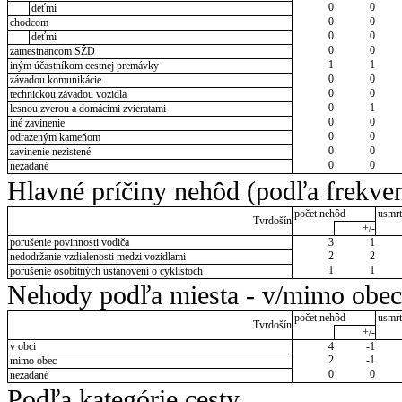
0
0
deťmi
0
0
chodcom
0
0
deťmi
0
0
zamestnancom SŽD
1
1
iným účastníkom cestnej premávky
0
0
závadou komunikácie
0
0
technickou závadou vozidla
0
-1
lesnou zverou a domácimi zvieratami
0
0
iné zavinenie
0
0
odrazeným kameňom
0
0
zavinenie nezistené
0
0
nezadané
Hlavné príčiny nehôd (podľa frekven
počet nehôd
usmrt
Tvrdošín
+/-
porušenie povinnosti vodiča
3
1
2
2
nedodržanie vzdialenosti medzi vozidlami
1
1
porušenie osobitných ustanovení o cyklistoch
Nehody podľa miesta - v/mimo obec
počet nehôd
usmrt
Tvrdošín
+/-
v obci
4
-1
2
-1
mimo obec
0
0
nezadané
Podľa kategórie cesty