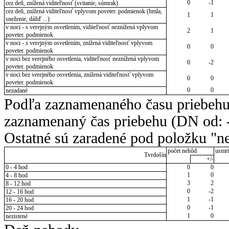
0
-1
cez deň, znížená viditeľnosť (svitanie, súmrak)
cez deň, znížená viditeľnosť vplyvom poveter. podmienok (hmla,
1
1
sneženie, dážď ...)
v noci - s verejným osvetlením, viditeľnosť neznížená vplyvom
2
1
poveter. podmienok
v noci - s verejným osvetlením, znížená viditeľnosť vplyvom
0
0
poveter. podmienok
v noci bez verejného osvetlenia, viditeľnosť neznížená vplyvom
0
-2
poveter. podmienok
v noci bez verejného osvetlenia, znížená viditeľnosť vplyvom
0
0
poveter. podmienok
0
0
nezadané
Podľa zaznamenaného času priebehu
zaznamenaný čas priebehu (DN od: -
Ostatné sú zaradené pod položku "ne
počet nehôd
usmrt
Tvrdošín
+/-
0 - 4 hod
0
0
1
0
4 - 8 hod
3
2
8 - 12 hod
0
-2
12 - 16 hod
1
-1
16 - 20 hod
0
-1
20 - 24 hod
1
0
nezistené