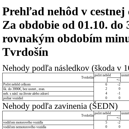
Prehľad nehôd v cestnej
Za obdobie od 01.10. do 
rovnakým obdobím minul
Tvrdošín
Nehody podľa následkov (škoda v 1
počet nehôd
usmrt
Tvrdošín
+/-
Počet nehôd celkom
6
-2
2
0
šk. do 3990€, bez usmrt., zran.
4
-1
neh. s násl. na živote alebo zdraví
0
0
požiar vozidiel
Nehody podľa zavinenia (ŠEDN)
počet nehôd
usmrt
Tvrdošín
+/-
vodičom motorového vozidla
5
-2
0
0
vodičom nemotorového vozidla