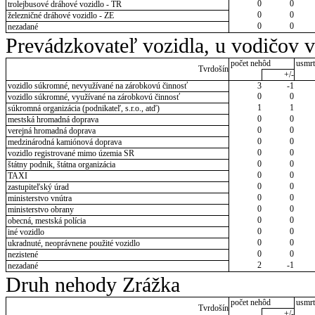
0
0
trolejbusové dráhové vozidlo - TR
0
0
železničné dráhové vozidlo - ZE
0
0
nezadané
Prevádzkovateľ vozidla, u vodičov 
počet nehôd
usmrt
Tvrdošín
+/-
vozidlo súkromné, nevyužívané na zárobkovú činnosť
3
-1
0
0
vozidlo súkromné, využívané na zárobkovú činnosť
1
1
súkromná organizácia (podnikateľ, s.r.o., atď)
0
0
mestská hromadná doprava
0
0
verejná hromadná doprava
0
0
medzinárodná kamiónová doprava
0
0
vozidlo registrované mimo územia SR
0
0
štátny podnik, štátna organizácia
0
0
TAXI
0
0
zastupiteľský úrad
0
0
ministerstvo vnútra
0
0
ministerstvo obrany
0
0
obecná, mestská polícia
0
0
iné vozidlo
0
0
ukradnuté, neoprávnene použité vozidlo
0
0
nezistené
2
-1
nezadané
Druh nehody Zrážka
počet nehôd
usmrt
Tvrdošín
+/-