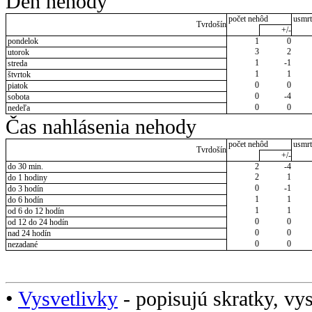
Deň nehody
počet nehôd
usmrt
Tvrdošín
+/-
pondelok
1
0
3
2
utorok
1
-1
streda
1
1
štvrtok
0
0
piatok
0
-4
sobota
0
0
nedeľa
Čas nahlásenia nehody
počet nehôd
usmrt
Tvrdošín
+/-
do 30 min.
2
-4
2
1
do 1 hodiny
0
-1
do 3 hodín
1
1
do 6 hodín
1
1
od 6 do 12 hodín
0
0
od 12 do 24 hodín
0
0
nad 24 hodín
0
0
nezadané
•
Vysvetlivky
- popisujú skratky, vys