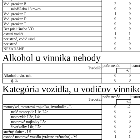
2
0
Vod. preukaz B
0
0
mladší ako 18 rokov
1
0
Vod. preukaz C
0
0
Vod. preukaz D
0
0
Vod. preukaz T
0
0
Bez príslušného VO
1
1
ostatní vodiči
2
-1
nezistené, vodič ušiel
0
0
nezistené
0
0
NEZADANÉ
Alkohol u vinníka nehody
počet nehôd
usmrt
Tvrdošín
+/-
Alkohol u vin. neh.
0
0
0
0
tj. %
Kategória vozidla, u vodičov vinník
počet nehôd
usmrt
Tvrdošín
+/-
motocykel, motorová trojkolka, štvorkolka - L
0
-2
0
-2
malé motocykle L1e, L2e
0
0
motocykle L3e, L4e
0
0
motorové trojkolky L5e
0
0
štvorkolky L6e, L7e
0
0
snežný skúter - LS
1
-1
osobné motorové vozidlo (vrátane terénneho) - M