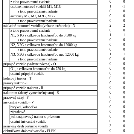
0
0
z toho pravostranné riadenie
1
-1
osobné motorové vozidlá M1, M1G
0
0
z toho pravostranné riadenie
0
0
autobusy M2, M3, M2G, M3G
0
0
z toho pravostranné riadenie
2
2
nákladné motorové vozidlo (vrátane terénneho) - N
0
0
z toho pravostranné riadenie
1
1
N1, N1G s celkovou hmotnosťou do 3 500 kg
0
0
z toho pravostranné riadenie
0
0
N2, N2G s celkovou hmotnosťou do 12000 kg
0
0
z toho pravostranné riadenie
1
1
N3, N3G s celkovou hmotnosťou nad 12000 kg
0
0
z toho pravostranné riadenie
0
0
prípojné vozidlo (vrátane návesa) - O
0
0
O1, s celkovou hmotnosťou do 750 kg,
0
0
ostatné prípojné vozidlo
0
0
kolesový traktor - T
0
0
pásový traktor - C
0
0
prípojné vozidlo traktora - R
0
0
traktorom ťahaný vymeniteľný stroj - S
0
0
pracovný stroj - P
0
0
iné cestné vozidlo - V
0
0
bicykel, kolobežka
0
0
záprahové
0
0
jednonápravový traktor s prívesom
0
0
ostatné iné cestné vozidlo
3
0
nezistený druh cestného vozidla
0
0
električkové dráhové vozidlo - ELEK