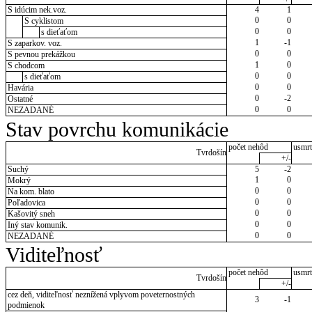
S idúcim nek.voz.
4
1
0
0
S cyklistom
0
0
s dieťaťom
1
-1
S zaparkov. voz.
0
0
S pevnou prekážkou
1
0
S chodcom
0
0
s dieťaťom
0
0
Havária
0
-2
Ostatné
0
0
NEZADANÉ
Stav povrchu komunikácie
počet nehôd
usmrt
Tvrdošín
+/-
Suchý
5
-2
1
0
Mokrý
0
0
Na kom. blato
0
0
Poľadovica
0
0
Kašovitý sneh
0
0
Iný stav komunik.
0
0
NEZADANÉ
Viditeľnosť
počet nehôd
usmrt
Tvrdošín
+/-
cez deň, viditeľnosť neznížená vplyvom poveternostných
3
-1
podmienok