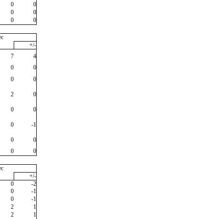
0
0
0
0
0
0
ec
+/-
7
4
0
0
0
0
2
0
0
0
0
-1
0
0
0
0
"
ec
+/-
0
-2
0
-1
0
-1
2
1
2
1