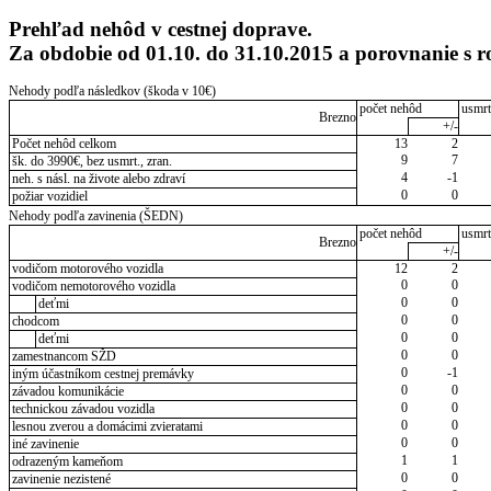
Prehľad nehôd v cestnej doprave.
Za obdobie od 01.10. do 31.10.2015 a porovnanie s
Nehody podľa následkov (škoda v 10€)
počet nehôd
usmrt
Brezno
+/-
Počet nehôd celkom
13
2
9
7
šk. do 3990€, bez usmrt., zran.
4
-1
neh. s násl. na živote alebo zdraví
0
0
požiar vozidiel
Nehody podľa zavinenia (ŠEDN)
počet nehôd
usmrt
Brezno
+/-
vodičom motorového vozidla
12
2
0
0
vodičom nemotorového vozidla
0
0
deťmi
0
0
chodcom
0
0
deťmi
0
0
zamestnancom SŽD
0
-1
iným účastníkom cestnej premávky
0
0
závadou komunikácie
0
0
technickou závadou vozidla
0
0
lesnou zverou a domácimi zvieratami
0
0
iné zavinenie
1
1
odrazeným kameňom
0
0
zavinenie nezistené