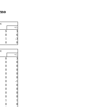
zno
ec
+/-
9
3
8
6
1
-3
0
0
ec
+/-
8
3
0
0
0
0
0
0
0
0
0
0
0
-1
0
0
0
0
0
0
0
0
1
1
0
0