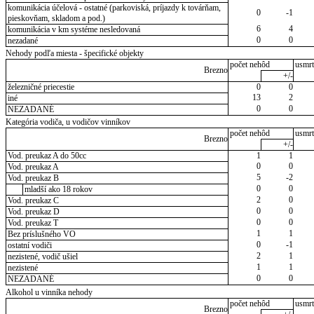
komunikácia účelová - ostatné (parkoviská, príjazdy k továrňam,
0
-1
pieskovňam, skladom a pod.)
6
4
komunikácia v km systéme nesledovaná
0
0
nezadané
Nehody podľa miesta - špecifické objekty
počet nehôd
usmrt
Brezno
+/-
železničné priecestie
0
0
13
2
iné
0
0
NEZADANÉ
Kategória vodiča, u vodičov vinníkov
počet nehôd
usmrt
Brezno
+/-
Vod. preukaz A do 50cc
1
1
0
0
Vod. preukaz A
5
-2
Vod. preukaz B
0
0
mladší ako 18 rokov
2
0
Vod. preukaz C
0
0
Vod. preukaz D
0
0
Vod. preukaz T
1
1
Bez príslušného VO
0
-1
ostatní vodiči
2
1
nezistené, vodič ušiel
1
1
nezistené
0
0
NEZADANÉ
Alkohol u vinníka nehody
počet nehôd
usmrt
Brezno