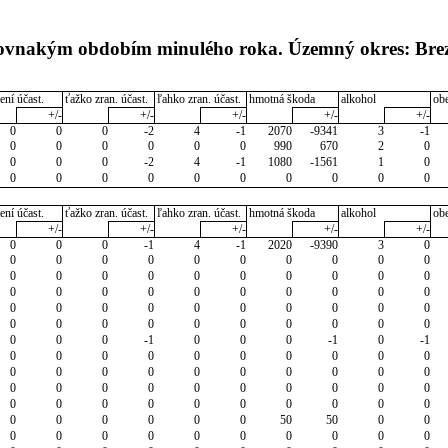
 rovnakým obdobím minulého roka. Územný okres: Bre
ení účast.
ťažko zran. účast.
ľahko zran. účast.
hmotná škoda
alkohol
ob
+/-
+/-
+/-
+/-
+/-
0
0
0
-2
4
-1
2070
-9341
3
-1
0
0
0
0
0
0
990
670
2
0
0
0
0
-2
4
-1
1080
-1561
1
0
0
0
0
0
0
0
0
0
0
0
ení účast.
ťažko zran. účast.
ľahko zran. účast.
hmotná škoda
alkohol
ob
+/-
+/-
+/-
+/-
+/-
0
0
0
-1
4
-1
2020
-9390
3
0
0
0
0
0
0
0
0
0
0
0
0
0
0
0
0
0
0
0
0
0
0
0
0
0
0
0
0
0
0
0
0
0
0
0
0
0
0
0
0
0
0
0
0
0
0
0
0
0
0
0
0
0
0
-1
0
0
0
-1
0
-1
0
0
0
0
0
0
0
0
0
0
0
0
0
0
0
0
0
0
0
0
0
0
0
0
0
0
0
0
0
0
0
0
0
0
0
0
0
0
0
0
0
0
0
0
0
0
50
50
0
0
0
0
0
0
0
0
0
0
0
0