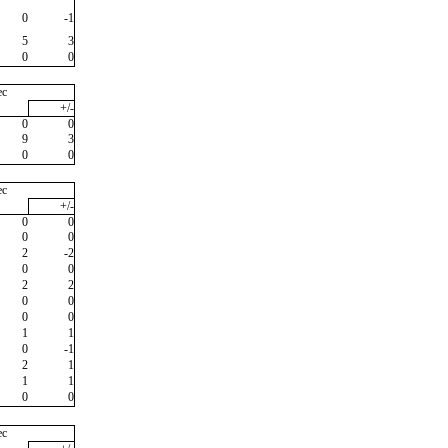
0
-1
5
3
0
0
ec
+/-
0
0
9
3
0
0
ec
+/-
0
0
0
0
2
-2
0
0
2
2
0
0
0
0
1
1
0
-1
2
1
1
1
0
0
ec