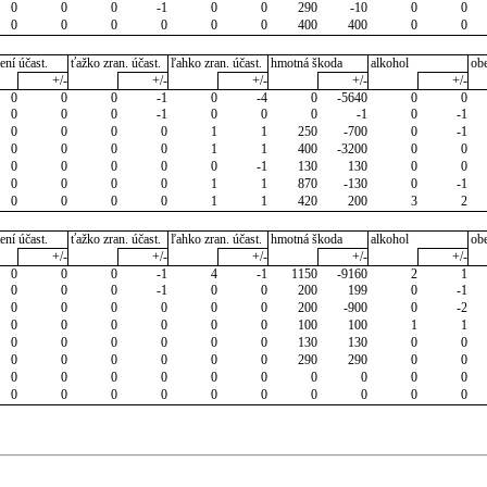
0
0
0
-1
0
0
290
-10
0
0
0
0
0
0
0
0
400
400
0
0
ení účast.
ťažko zran. účast.
ľahko zran. účast.
hmotná škoda
alkohol
ob
+/-
+/-
+/-
+/-
+/-
0
0
0
-1
0
-4
0
-5640
0
0
0
0
0
-1
0
0
0
-1
0
-1
0
0
0
0
1
1
250
-700
0
-1
0
0
0
0
1
1
400
-3200
0
0
0
0
0
0
0
-1
130
130
0
0
0
0
0
0
1
1
870
-130
0
-1
0
0
0
0
1
1
420
200
3
2
ení účast.
ťažko zran. účast.
ľahko zran. účast.
hmotná škoda
alkohol
ob
+/-
+/-
+/-
+/-
+/-
0
0
0
-1
4
-1
1150
-9160
2
1
0
0
0
-1
0
0
200
199
0
-1
0
0
0
0
0
0
200
-900
0
-2
0
0
0
0
0
0
100
100
1
1
0
0
0
0
0
0
130
130
0
0
0
0
0
0
0
0
290
290
0
0
0
0
0
0
0
0
0
0
0
0
0
0
0
0
0
0
0
0
0
0