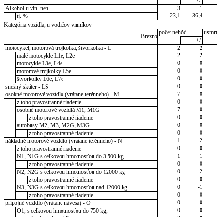
+/-
Alkohol u vin. neh.
3
-1
23,1
36,4
tj. %
Kategória vozidla, u vodičov vinníkov
počet nehôd
usmrt
Brezno
+/-
motocykel, motorová trojkolka, štvorkolka - L
2
2
2
2
malé motocykle L1e, L2e
0
0
motocykle L3e, L4e
0
0
motorové trojkolky L5e
0
0
štvorkolky L6e, L7e
0
0
snežný skúter - LS
7
0
osobné motorové vozidlo (vrátane terénneho) - M
0
0
z toho pravostranné riadenie
7
0
osobné motorové vozidlá M1, M1G
0
0
z toho pravostranné riadenie
0
0
autobusy M2, M3, M2G, M3G
0
0
z toho pravostranné riadenie
1
-2
nákladné motorové vozidlo (vrátane terénneho) - N
0
0
z toho pravostranné riadenie
1
1
N1, N1G s celkovou hmotnosťou do 3 500 kg
0
0
z toho pravostranné riadenie
0
-2
N2, N2G s celkovou hmotnosťou do 12000 kg
0
0
z toho pravostranné riadenie
0
-1
N3, N3G s celkovou hmotnosťou nad 12000 kg
0
0
z toho pravostranné riadenie
0
0
prípojné vozidlo (vrátane návesa) - O
0
0
O1, s celkovou hmotnosťou do 750 kg,