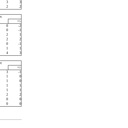
3
3
2
2
ec
+/-
0
-2
0
-1
2
1
2
2
0
-1
1
1
4
3
ec
+/-
3
-1
1
0
1
0
1
1
1
1
2
2
0
0
0
0