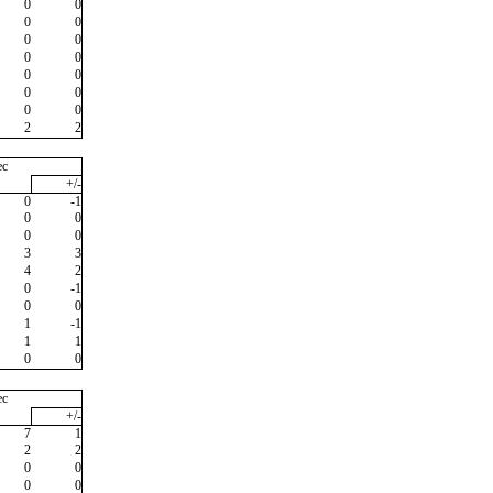
0
0
0
0
0
0
0
0
0
0
0
0
0
0
2
2
ec
+/-
0
-1
0
0
0
0
3
3
4
2
0
-1
0
0
1
-1
1
1
0
0
ec
+/-
7
1
2
2
0
0
0
0