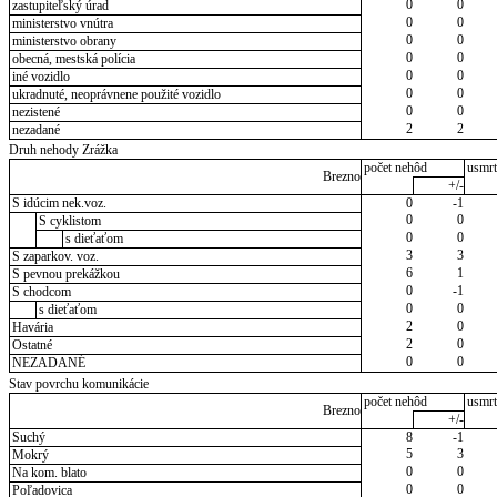
0
0
zastupiteľský úrad
0
0
ministerstvo vnútra
0
0
ministerstvo obrany
0
0
obecná, mestská polícia
0
0
iné vozidlo
0
0
ukradnuté, neoprávnene použité vozidlo
0
0
nezistené
2
2
nezadané
Druh nehody Zrážka
počet nehôd
usmrt
Brezno
+/-
S idúcim nek.voz.
0
-1
0
0
S cyklistom
0
0
s dieťaťom
3
3
S zaparkov. voz.
6
1
S pevnou prekážkou
0
-1
S chodcom
0
0
s dieťaťom
2
0
Havária
2
0
Ostatné
0
0
NEZADANÉ
Stav povrchu komunikácie
počet nehôd
usmrt
Brezno
+/-
Suchý
8
-1
5
3
Mokrý
0
0
Na kom. blato
0
0
Poľadovica