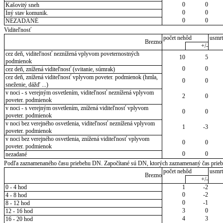
0
0
Kašovitý sneh
0
0
Iný stav komunik.
0
0
NEZADANÉ
Viditeľnosť
počet nehôd
usmrt
Brezno
+/-
cez deň, viditeľnosť neznížená vplyvom poveternostných
10
5
podmienok
0
0
cez deň, znížená viditeľnosť (svitanie, súmrak)
cez deň, znížená viditeľnosť vplyvom poveter. podmienok (hmla,
0
0
sneženie, dážď ...)
v noci - s verejným osvetlením, viditeľnosť neznížená vplyvom
2
0
poveter. podmienok
v noci - s verejným osvetlením, znížená viditeľnosť vplyvom
0
0
poveter. podmienok
v noci bez verejného osvetlenia, viditeľnosť neznížená vplyvom
1
-3
poveter. podmienok
v noci bez verejného osvetlenia, znížená viditeľnosť vplyvom
0
0
poveter. podmienok
0
0
nezadané
Podľa zaznamenaného času priebehu DN. Započítané sú DN, ktorých zaznamenaný čas priebeh
počet nehôd
usmrt
Brezno
+/-
0 - 4 hod
1
-2
0
-2
4 - 8 hod
0
-1
8 - 12 hod
3
0
12 - 16 hod
4
3
16 - 20 hod