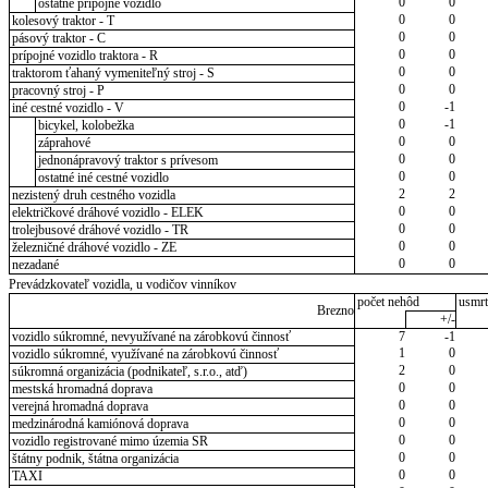
0
0
ostatné prípojné vozidlo
0
0
kolesový traktor - T
0
0
pásový traktor - C
0
0
prípojné vozidlo traktora - R
0
0
traktorom ťahaný vymeniteľný stroj - S
0
0
pracovný stroj - P
0
-1
iné cestné vozidlo - V
0
-1
bicykel, kolobežka
0
0
záprahové
0
0
jednonápravový traktor s prívesom
0
0
ostatné iné cestné vozidlo
2
2
nezistený druh cestného vozidla
0
0
električkové dráhové vozidlo - ELEK
0
0
trolejbusové dráhové vozidlo - TR
0
0
železničné dráhové vozidlo - ZE
0
0
nezadané
Prevádzkovateľ vozidla, u vodičov vinníkov
počet nehôd
usmrt
Brezno
+/-
vozidlo súkromné, nevyužívané na zárobkovú činnosť
7
-1
1
0
vozidlo súkromné, využívané na zárobkovú činnosť
2
0
súkromná organizácia (podnikateľ, s.r.o., atď)
0
0
mestská hromadná doprava
0
0
verejná hromadná doprava
0
0
medzinárodná kamiónová doprava
0
0
vozidlo registrované mimo územia SR
0
0
štátny podnik, štátna organizácia
0
0
TAXI