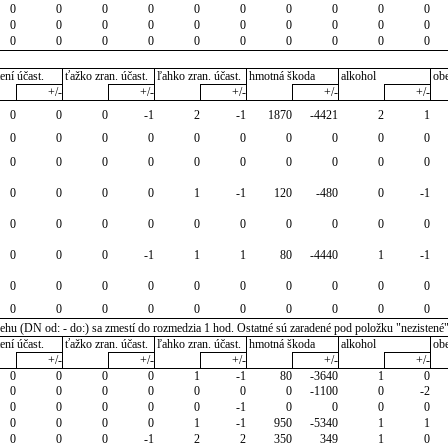
0
0
0
0
0
0
0
0
0
0
0
0
0
0
0
0
0
0
0
0
0
0
0
0
0
0
0
0
0
0
ení účast.
ťažko zran. účast.
ľahko zran. účast.
hmotná škoda
alkohol
ob
+/-
+/-
+/-
+/-
+/-
0
0
0
-1
2
-1
1870
-4421
2
1
0
0
0
0
0
0
0
0
0
0
0
0
0
0
0
0
0
0
0
0
0
0
0
0
1
-1
120
-480
0
-1
0
0
0
0
0
0
0
0
0
0
0
0
0
-1
1
1
80
-4440
1
-1
0
0
0
0
0
0
0
0
0
0
0
0
0
0
0
0
0
0
0
0
u (DN od: - do:) sa zmestí do rozmedzia 1 hod. Ostatné sú zaradené pod položku "nezistené
ení účast.
ťažko zran. účast.
ľahko zran. účast.
hmotná škoda
alkohol
ob
+/-
+/-
+/-
+/-
+/-
0
0
0
0
1
-1
80
-3640
1
0
0
0
0
0
0
0
0
-1100
0
-2
0
0
0
0
0
-1
0
0
0
0
0
0
0
0
1
-1
950
-5340
1
1
0
0
0
-1
2
2
350
349
1
0