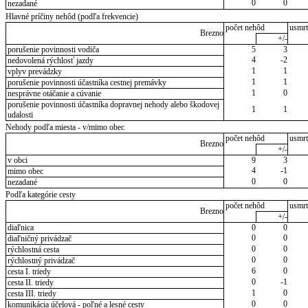
0
0
nezadané
Hlavné príčiny nehôd (podľa frekvencie)
počet nehôd
usmrt
Brezno
+/-
porušenie povinnosti vodiča
5
3
4
-2
nedovolená rýchlosť jazdy
1
1
vplyv prevádzky
1
1
porušenie povinnosti účastníka cestnej premávky
1
0
nesprávne otáčanie a cúvanie
porušenie povinnosti účastníka dopravnej nehody alebo škodovej
1
1
udalosti
Nehody podľa miesta - v/mimo obec
počet nehôd
usmrt
Brezno
+/-
v obci
9
3
4
-1
mimo obec
0
0
nezadané
Podľa kategórie cesty
počet nehôd
usmrt
Brezno
+/-
diaľnica
0
0
0
0
diaľničný privádzač
0
0
rýchlostná cesta
0
0
rýchlostný privádzač
6
0
cesta I. triedy
0
-1
cesta II. triedy
1
0
cesta III. triedy
0
0
komunikácia účelová - poľné a lesné cesty