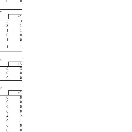
0
0
ec
+/-
3
3
3
-1
1
1
0
0
1
0
1
1
ec
+/-
9
3
0
0
0
0
ec
+/-
0
0
0
0
0
0
0
0
4
2
0
-1
0
0
0
0