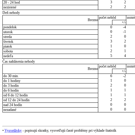
3
2
20 - 24 hod
2
2
nezistené
Deň nehody
počet nehôd
usmrt
Brezno
+/-
pondelok
0
-4
0
-1
utorok
2
0
streda
3
2
štvrtok
1
0
piatok
2
1
sobota
5
4
nedeľa
Čas nahlásenia nehody
počet nehôd
usmrt
Brezno
+/-
do 30 min.
6
-2
1
0
do 1 hodiny
2
0
do 3 hodín
1
1
do 6 hodín
1
1
od 6 do 12 hodín
2
2
od 12 do 24 hodín
0
0
nad 24 hodín
0
0
nezadané
•
Vysvetlivky
- popisujú skratky, vysvetľujú časté problémy pri výklade štatistík