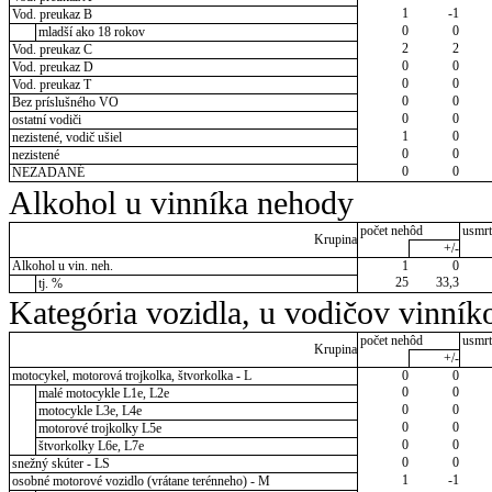
1
-1
Vod. preukaz B
0
0
mladší ako 18 rokov
2
2
Vod. preukaz C
0
0
Vod. preukaz D
0
0
Vod. preukaz T
0
0
Bez príslušného VO
0
0
ostatní vodiči
1
0
nezistené, vodič ušiel
0
0
nezistené
0
0
NEZADANÉ
Alkohol u vinníka nehody
počet nehôd
usmrt
Krupina
+/-
Alkohol u vin. neh.
1
0
25
33,3
tj. %
Kategória vozidla, u vodičov vinník
počet nehôd
usmrt
Krupina
+/-
motocykel, motorová trojkolka, štvorkolka - L
0
0
0
0
malé motocykle L1e, L2e
0
0
motocykle L3e, L4e
0
0
motorové trojkolky L5e
0
0
štvorkolky L6e, L7e
0
0
snežný skúter - LS
1
-1
osobné motorové vozidlo (vrátane terénneho) - M