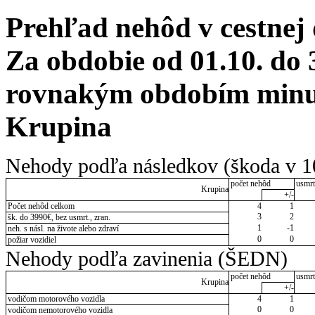
Prehľad nehôd v cestnej
Za obdobie od 01.10. do 
rovnakým obdobím minul
Krupina
Nehody podľa následkov (škoda v 1
počet nehôd
usmrt
Krupina
+/-
Počet nehôd celkom
4
1
3
2
šk. do 3990€, bez usmrt., zran.
1
-1
neh. s násl. na živote alebo zdraví
0
0
požiar vozidiel
Nehody podľa zavinenia (ŠEDN)
počet nehôd
usmrt
Krupina
+/-
vodičom motorového vozidla
4
1
0
0
vodičom nemotorového vozidla