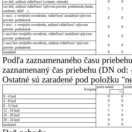
0
0
cez deň, znížená viditeľnosť (svitanie, súmrak)
cez deň, znížená viditeľnosť vplyvom poveter. podmienok (hmla,
1
1
sneženie, dážď ...)
v noci - s verejným osvetlením, viditeľnosť neznížená vplyvom
0
0
poveter. podmienok
v noci - s verejným osvetlením, znížená viditeľnosť vplyvom
0
0
poveter. podmienok
v noci bez verejného osvetlenia, viditeľnosť neznížená vplyvom
0
0
poveter. podmienok
v noci bez verejného osvetlenia, znížená viditeľnosť vplyvom
0
0
poveter. podmienok
0
0
nezadané
Podľa zaznamenaného času priebehu
zaznamenaný čas priebehu (DN od: -
Ostatné sú zaradené pod položku "ne
počet nehôd
usmrt
Krupina
+/-
0 - 4 hod
0
0
0
0
4 - 8 hod
3
0
8 - 12 hod
1
1
12 - 16 hod
0
0
16 - 20 hod
0
0
20 - 24 hod
0
0
nezistené