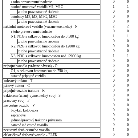
0
0
z toho pravostranné riadenie
1
-1
osobné motorové vozidlá M1, M1G
0
0
z toho pravostranné riadenie
0
0
autobusy M2, M3, M2G, M3G
0
0
z toho pravostranné riadenie
2
2
nákladné motorové vozidlo (vrátane terénneho) - N
0
0
z toho pravostranné riadenie
1
1
N1, N1G s celkovou hmotnosťou do 3 500 kg
0
0
z toho pravostranné riadenie
0
0
N2, N2G s celkovou hmotnosťou do 12000 kg
0
0
z toho pravostranné riadenie
1
1
N3, N3G s celkovou hmotnosťou nad 12000 kg
0
0
z toho pravostranné riadenie
0
0
prípojné vozidlo (vrátane návesa) - O
0
0
O1, s celkovou hmotnosťou do 750 kg,
0
0
ostatné prípojné vozidlo
0
0
kolesový traktor - T
0
0
pásový traktor - C
0
0
prípojné vozidlo traktora - R
0
0
traktorom ťahaný vymeniteľný stroj - S
0
0
pracovný stroj - P
0
0
iné cestné vozidlo - V
0
0
bicykel, kolobežka
0
0
záprahové
0
0
jednonápravový traktor s prívesom
0
0
ostatné iné cestné vozidlo
1
0
nezistený druh cestného vozidla
0
0
električkové dráhové vozidlo - ELEK