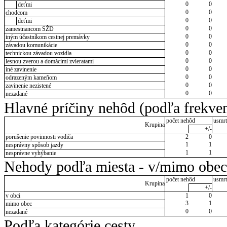
0
0
deťmi
0
0
chodcom
0
0
deťmi
0
0
zamestnancom SŽD
0
0
iným účastníkom cestnej premávky
0
0
závadou komunikácie
0
0
technickou závadou vozidla
0
0
lesnou zverou a domácimi zvieratami
0
0
iné zavinenie
0
0
odrazeným kameňom
0
0
zavinenie nezistené
0
0
nezadané
Hlavné príčiny nehôd (podľa frekven
počet nehôd
usmrt
Krupina
+/-
porušenie povinnosti vodiča
2
0
1
1
nesprávny spôsob jazdy
1
1
nesprávne vyhýbanie
Nehody podľa miesta - v/mimo obec
počet nehôd
usmrt
Krupina
+/-
v obci
1
0
3
1
mimo obec
0
0
nezadané
Podľa kategórie cesty