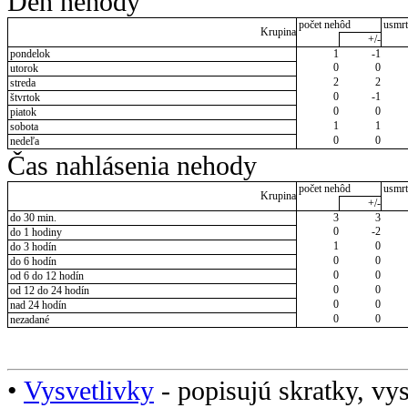
Deň nehody
počet nehôd
usmrt
Krupina
+/-
pondelok
1
-1
0
0
utorok
2
2
streda
0
-1
štvrtok
0
0
piatok
1
1
sobota
0
0
nedeľa
Čas nahlásenia nehody
počet nehôd
usmrt
Krupina
+/-
do 30 min.
3
3
0
-2
do 1 hodiny
1
0
do 3 hodín
0
0
do 6 hodín
0
0
od 6 do 12 hodín
0
0
od 12 do 24 hodín
0
0
nad 24 hodín
0
0
nezadané
•
Vysvetlivky
- popisujú skratky, vys