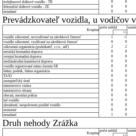
0
0
trolejbusové dráhové vozidlo - TR
0
0
železničné dráhové vozidlo - ZE
0
0
nezadané
Prevádzkovateľ vozidla, u vodičov 
počet nehôd
usmrt
Krupina
+/-
vozidlo súkromné, nevyužívané na zárobkovú činnosť
1
-1
0
0
vozidlo súkromné, využívané na zárobkovú činnosť
2
2
súkromná organizácia (podnikateľ, s.r.o., atď)
0
0
mestská hromadná doprava
0
0
verejná hromadná doprava
0
0
medzinárodná kamiónová doprava
0
0
vozidlo registrované mimo územia SR
0
0
štátny podnik, štátna organizácia
0
0
TAXI
0
0
zastupiteľský úrad
0
0
ministerstvo vnútra
0
0
ministerstvo obrany
0
0
obecná, mestská polícia
0
0
iné vozidlo
0
0
ukradnuté, neoprávnene použité vozidlo
0
0
nezistené
1
0
nezadané
Druh nehody Zrážka
počet nehôd
usmrt
Krupina
+/-