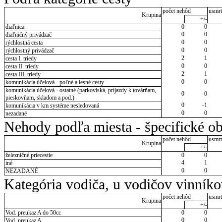
počet nehôd
usmrt
Krupina
+/-
diaľnica
0
0
0
0
diaľničný privádzač
0
0
rýchlostná cesta
0
0
rýchlostný privádzač
2
1
cesta I. triedy
0
0
cesta II. triedy
2
1
cesta III. triedy
0
0
komunikácia účelová - poľné a lesné cesty
komunikácia účelová - ostatné (parkoviská, príjazdy k továrňam,
0
0
pieskovňam, skladom a pod.)
0
-1
komunikácia v km systéme nesledovaná
0
0
nezadané
Nehody podľa miesta - špecifické ob
počet nehôd
usmrt
Krupina
+/-
železničné priecestie
0
0
4
1
iné
0
0
NEZADANÉ
Kategória vodiča, u vodičov vinník
počet nehôd
usmrt
Krupina
+/-
Vod. preukaz A do 50cc
0
0
0
0
Vod. preukaz A