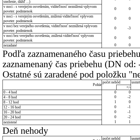
sneženie, dážď ...)
v noci - s verejným osvetlením, viditeľnosť neznížená vplyvom
0
0
poveter. podmienok
v noci - s verejným osvetlením, znížená viditeľnosť vplyvom
0
0
poveter. podmienok
v noci bez verejného osvetlenia, viditeľnosť neznížená vplyvom
0
-3
poveter. podmienok
v noci bez verejného osvetlenia, znížená viditeľnosť vplyvom
0
0
poveter. podmienok
0
0
nezadané
Podľa zaznamenaného času priebehu
zaznamenaný čas priebehu (DN od: -
Ostatné sú zaradené pod položku "ne
počet nehôd
usmrt
Poltár
+/-
0 - 4 hod
0
0
0
-2
4 - 8 hod
1
0
8 - 12 hod
0
-1
12 - 16 hod
0
-1
16 - 20 hod
0
-2
20 - 24 hod
1
1
nezistené
Deň nehody
počet nehôd
usmrt