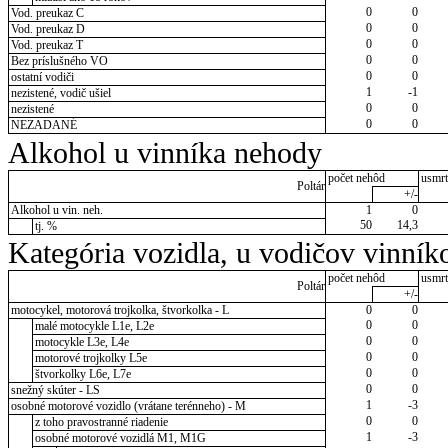
0
0
Vod. preukaz C
0
0
Vod. preukaz D
0
0
Vod. preukaz T
0
0
Bez príslušného VO
0
0
ostatní vodiči
1
-1
nezistené, vodič ušiel
0
0
nezistené
0
0
NEZADANÉ
Alkohol u vinníka nehody
počet nehôd
usmrt
Poltár
+/-
Alkohol u vin. neh.
1
0
50
14,3
tj. %
Kategória vozidla, u vodičov vinník
počet nehôd
usmrt
Poltár
+/-
motocykel, motorová trojkolka, štvorkolka - L
0
0
0
0
malé motocykle L1e, L2e
0
0
motocykle L3e, L4e
0
0
motorové trojkolky L5e
0
0
štvorkolky L6e, L7e
0
0
snežný skúter - LS
1
-3
osobné motorové vozidlo (vrátane terénneho) - M
0
0
z toho pravostranné riadenie
1
-3
osobné motorové vozidlá M1, M1G