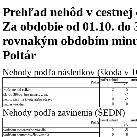
Prehľad nehôd v cestnej
Za obdobie od 01.10. do 
rovnakým obdobím minul
Poltár
Nehody podľa následkov (škoda v 1
počet nehôd
usmrt
Poltár
+/-
Počet nehôd celkom
2
-5
1
-2
šk. do 3990€, bez usmrt., zran.
0
-2
neh. s násl. na živote alebo zdraví
0
0
požiar vozidiel
Nehody podľa zavinenia (ŠEDN)
počet nehôd
usmrt
Poltár
+/-
vodičom motorového vozidla
2
-5
0
0
vodičom nemotorového vozidla