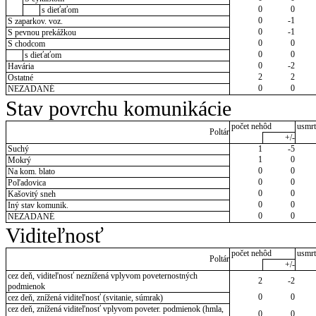
0
0
s dieťaťom
0
-1
S zaparkov. voz.
0
-1
S pevnou prekážkou
0
0
S chodcom
0
0
s dieťaťom
0
-2
Havária
2
2
Ostatné
0
0
NEZADANÉ
Stav povrchu komunikácie
počet nehôd
usmrt
Poltár
+/-
Suchý
1
-5
1
0
Mokrý
0
0
Na kom. blato
0
0
Poľadovica
0
0
Kašovitý sneh
0
0
Iný stav komunik.
0
0
NEZADANÉ
Viditeľnosť
počet nehôd
usmrt
Poltár
+/-
cez deň, viditeľnosť neznížená vplyvom poveternostných
2
-2
podmienok
0
0
cez deň, znížená viditeľnosť (svitanie, súmrak)
cez deň, znížená viditeľnosť vplyvom poveter. podmienok (hmla,
0
0