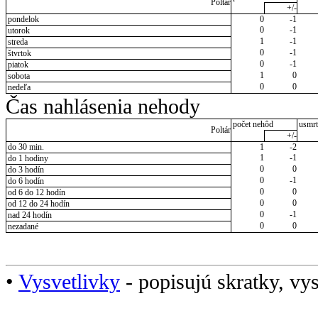
Poltár
+/-
pondelok
0
-1
0
-1
utorok
1
-1
streda
0
-1
štvrtok
0
-1
piatok
1
0
sobota
0
0
nedeľa
Čas nahlásenia nehody
počet nehôd
usmrt
Poltár
+/-
do 30 min.
1
-2
1
-1
do 1 hodiny
0
0
do 3 hodín
0
-1
do 6 hodín
0
0
od 6 do 12 hodín
0
0
od 12 do 24 hodín
0
-1
nad 24 hodín
0
0
nezadané
•
Vysvetlivky
- popisujú skratky, vys