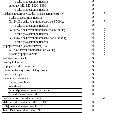
0
0
z toho pravostranné riadenie
0
0
autobusy M2, M3, M2G, M3G
0
0
z toho pravostranné riadenie
0
-1
nákladné motorové vozidlo (vrátane terénneho) - N
0
0
z toho pravostranné riadenie
0
-1
N1, N1G s celkovou hmotnosťou do 3 500 kg
0
0
z toho pravostranné riadenie
0
0
N2, N2G s celkovou hmotnosťou do 12000 kg
0
0
z toho pravostranné riadenie
0
0
N3, N3G s celkovou hmotnosťou nad 12000 kg
0
0
z toho pravostranné riadenie
0
0
prípojné vozidlo (vrátane návesa) - O
0
0
O1, s celkovou hmotnosťou do 750 kg,
0
0
ostatné prípojné vozidlo
0
0
kolesový traktor - T
0
0
pásový traktor - C
0
0
prípojné vozidlo traktora - R
0
0
traktorom ťahaný vymeniteľný stroj - S
0
0
pracovný stroj - P
0
0
iné cestné vozidlo - V
0
0
bicykel, kolobežka
0
0
záprahové
0
0
jednonápravový traktor s prívesom
0
0
ostatné iné cestné vozidlo
1
-1
nezistený druh cestného vozidla
0
0
električkové dráhové vozidlo - ELEK
0
0
trolejbusové dráhové vozidlo - TR
0
0
železničné dráhové vozidlo - ZE