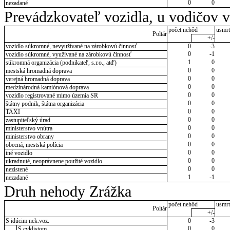
0
0
nezadané
Prevádzkovateľ vozidla, u vodičov 
počet nehôd
usmrt
Poltár
+/-
vozidlo súkromné, nevyužívané na zárobkovú činnosť
0
-3
0
-1
vozidlo súkromné, využívané na zárobkovú činnosť
1
0
súkromná organizácia (podnikateľ, s.r.o., atď)
0
0
mestská hromadná doprava
0
0
verejná hromadná doprava
0
0
medzinárodná kamiónová doprava
0
0
vozidlo registrované mimo územia SR
0
0
štátny podnik, štátna organizácia
0
0
TAXI
0
0
zastupiteľský úrad
0
0
ministerstvo vnútra
0
0
ministerstvo obrany
0
0
obecná, mestská polícia
0
0
iné vozidlo
0
0
ukradnuté, neoprávnene použité vozidlo
0
0
nezistené
1
-1
nezadané
Druh nehody Zrážka
počet nehôd
usmrt
Poltár
+/-
S idúcim nek.voz.
0
-3
0
0
S cyklistom