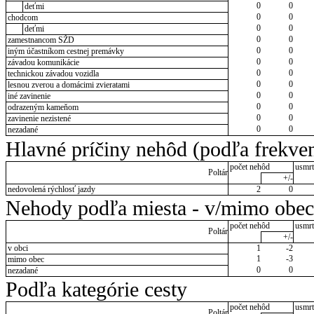
0
0
deťmi
0
0
chodcom
0
0
deťmi
0
0
zamestnancom SŽD
0
0
iným účastníkom cestnej premávky
0
0
závadou komunikácie
0
0
technickou závadou vozidla
0
0
lesnou zverou a domácimi zvieratami
0
0
iné zavinenie
0
0
odrazeným kameňom
0
0
zavinenie nezistené
0
0
nezadané
Hlavné príčiny nehôd (podľa frekven
počet nehôd
usmrt
Poltár
+/-
nedovolená rýchlosť jazdy
2
0
Nehody podľa miesta - v/mimo obec
počet nehôd
usmrt
Poltár
+/-
v obci
1
-2
1
-3
mimo obec
0
0
nezadané
Podľa kategórie cesty
počet nehôd
usmrt
Poltár