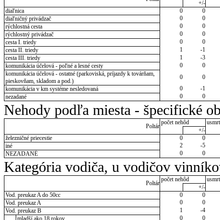
+/-
diaľnica
0
0
0
0
diaľničný privádzač
0
0
rýchlostná cesta
0
0
rýchlostný privádzač
0
0
cesta I. triedy
1
-1
cesta II. triedy
1
-3
cesta III. triedy
0
0
komunikácia účelová - poľné a lesné cesty
komunikácia účelová - ostatné (parkoviská, príjazdy k továrňam,
0
0
pieskovňam, skladom a pod.)
0
-1
komunikácia v km systéme nesledovaná
0
0
nezadané
Nehody podľa miesta - špecifické ob
počet nehôd
usmrt
Poltár
+/-
železničné priecestie
0
0
2
-5
iné
0
0
NEZADANÉ
Kategória vodiča, u vodičov vinník
počet nehôd
usmrt
Poltár
+/-
Vod. preukaz A do 50cc
0
0
0
0
Vod. preukaz A
1
-4
Vod. preukaz B
0
0
mladší ako 18 rokov