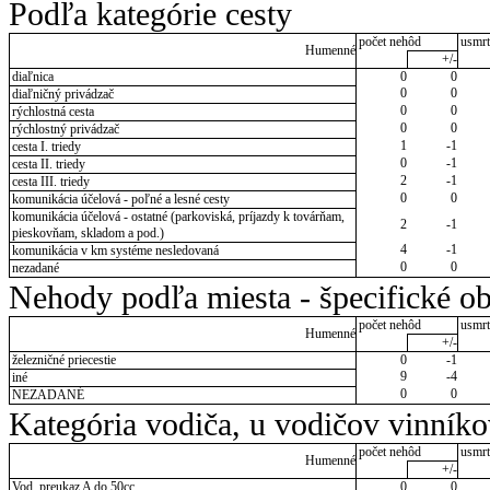
Podľa kategórie cesty
počet nehôd
usmrt
Humenné
+/-
diaľnica
0
0
0
0
diaľničný privádzač
0
0
rýchlostná cesta
0
0
rýchlostný privádzač
1
-1
cesta I. triedy
0
-1
cesta II. triedy
2
-1
cesta III. triedy
0
0
komunikácia účelová - poľné a lesné cesty
komunikácia účelová - ostatné (parkoviská, príjazdy k továrňam,
2
-1
pieskovňam, skladom a pod.)
4
-1
komunikácia v km systéme nesledovaná
0
0
nezadané
Nehody podľa miesta - špecifické ob
počet nehôd
usmrt
Humenné
+/-
železničné priecestie
0
-1
9
-4
iné
0
0
NEZADANÉ
Kategória vodiča, u vodičov vinník
počet nehôd
usmrt
Humenné
+/-
Vod. preukaz A do 50cc
0
0