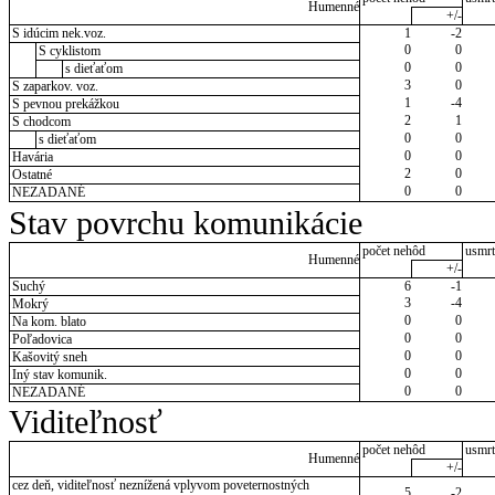
Humenné
+/-
S idúcim nek.voz.
1
-2
0
0
S cyklistom
0
0
s dieťaťom
3
0
S zaparkov. voz.
1
-4
S pevnou prekážkou
2
1
S chodcom
0
0
s dieťaťom
0
0
Havária
2
0
Ostatné
0
0
NEZADANÉ
Stav povrchu komunikácie
počet nehôd
usmrt
Humenné
+/-
Suchý
6
-1
3
-4
Mokrý
0
0
Na kom. blato
0
0
Poľadovica
0
0
Kašovitý sneh
0
0
Iný stav komunik.
0
0
NEZADANÉ
Viditeľnosť
počet nehôd
usmrt
Humenné
+/-
cez deň, viditeľnosť neznížená vplyvom poveternostných
5
-2