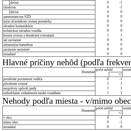
0
-1
deťmi
0
-2
chodcom
0
0
deťmi
0
0
zamestnancom SŽD
0
0
iným účastníkom cestnej premávky
0
0
závadou komunikácie
0
0
technickou závadou vozidla
1
1
lesnou zverou a domácimi zvieratami
0
0
iné zavinenie
0
0
odrazeným kameňom
0
0
zavinenie nezistené
0
0
nezadané
Hlavné príčiny nehôd (podľa frekven
počet nehôd
usmrt
Humenné
+/-
porušenie povinnosti vodiča
6
-1
1
1
pôsobenie zvierať
1
1
nesprávny spôsob jazdy
1
1
nedodržanie vzdialenosti medzi vozidlami
Nehody podľa miesta - v/mimo obec
počet nehôd
usmrt
Humenné
+/-
v obci
9
-4
0
-1
mimo obec
0
0
nezadané