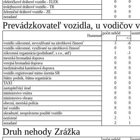
0
0
električkové dráhové vozidlo - ELEK
0
0
trolejbusové dráhové vozidlo - TR
0
0
železničné dráhové vozidlo - ZE
0
0
nezadané
Prevádzkovateľ vozidla, u vodičov 
počet nehôd
usmrt
Humenné
+/-
vozidlo súkromné, nevyužívané na zárobkovú činnosť
3
-6
0
0
vozidlo súkromné, využívané na zárobkovú činnosť
1
-1
súkromná organizácia (podnikateľ, s.r.o., atď)
0
0
mestská hromadná doprava
0
0
verejná hromadná doprava
0
0
medzinárodná kamiónová doprava
0
0
vozidlo registrované mimo územia SR
0
0
štátny podnik, štátna organizácia
0
0
TAXI
0
0
zastupiteľský úrad
0
0
ministerstvo vnútra
0
0
ministerstvo obrany
0
0
obecná, mestská polícia
0
0
iné vozidlo
0
0
ukradnuté, neoprávnene použité vozidlo
2
1
nezistené
2
1
nezadané
Druh nehody Zrážka
počet nehôd
usmrt