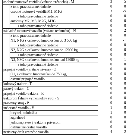
3
-5
osobné motorové vozidlo (vrátane terénneho) - M
0
0
z toho pravostranné riadenie
3
-5
osobné motorové vozidlá M1, M1G
0
0
z toho pravostranné riadenie
0
0
autobusy M2, M3, M2G, M3G
0
0
z toho pravostranné riadenie
0
-2
nákladné motorové vozidlo (vrátane terénneho) - N
0
0
z toho pravostranné riadenie
0
-1
N1, N1G s celkovou hmotnosťou do 3 500 kg
0
0
z toho pravostranné riadenie
0
0
N2, N2G s celkovou hmotnosťou do 12000 kg
0
0
z toho pravostranné riadenie
0
-1
N3, N3G s celkovou hmotnosťou nad 12000 kg
0
0
z toho pravostranné riadenie
0
0
prípojné vozidlo (vrátane návesa) - O
0
0
O1, s celkovou hmotnosťou do 750 kg,
0
0
ostatné prípojné vozidlo
0
0
kolesový traktor - T
0
0
pásový traktor - C
0
0
prípojné vozidlo traktora - R
0
0
traktorom ťahaný vymeniteľný stroj - S
0
0
pracovný stroj - P
1
0
iné cestné vozidlo - V
1
0
bicykel, kolobežka
0
0
záprahové
0
0
jednonápravový traktor s prívesom
0
0
ostatné iné cestné vozidlo
4
2
nezistený druh cestného vozidla