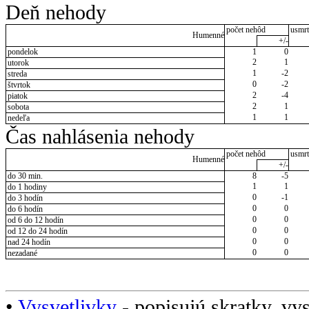
Deň nehody
počet nehôd
usmrt
Humenné
+/-
pondelok
1
0
2
1
utorok
1
-2
streda
0
-2
štvrtok
2
-4
piatok
2
1
sobota
1
1
nedeľa
Čas nahlásenia nehody
počet nehôd
usmrt
Humenné
+/-
do 30 min.
8
-5
1
1
do 1 hodiny
0
-1
do 3 hodín
0
0
do 6 hodín
0
0
od 6 do 12 hodín
0
0
od 12 do 24 hodín
0
0
nad 24 hodín
0
0
nezadané
•
Vysvetlivky
- popisujú skratky, vys