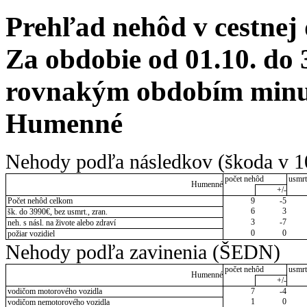
Prehľad nehôd v cestnej
Za obdobie od 01.10. do 
rovnakým obdobím minul
Humenné
Nehody podľa následkov (škoda v 1
počet nehôd
usmrt
Humenné
+/-
Počet nehôd celkom
9
-5
6
3
šk. do 3990€, bez usmrt., zran.
3
-7
neh. s násl. na živote alebo zdraví
0
0
požiar vozidiel
Nehody podľa zavinenia (ŠEDN)
počet nehôd
usmrt
Humenné
+/-
vodičom motorového vozidla
7
-4
1
0
vodičom nemotorového vozidla