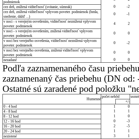
podmienok
0
-2
cez deň, znížená viditeľnosť (svitanie, súmrak)
cez deň, znížená viditeľnosť vplyvom poveter. podmienok (hmla,
0
-1
sneženie, dážď ...)
v noci - s verejným osvetlením, viditeľnosť neznížená vplyvom
4
2
poveter. podmienok
v noci - s verejným osvetlením, znížená viditeľnosť vplyvom
0
0
poveter. podmienok
v noci bez verejného osvetlenia, viditeľnosť neznížená vplyvom
0
-2
poveter. podmienok
v noci bez verejného osvetlenia, znížená viditeľnosť vplyvom
0
0
poveter. podmienok
0
0
nezadané
Podľa zaznamenaného času priebehu
zaznamenaný čas priebehu (DN od: -
Ostatné sú zaradené pod položku "ne
počet nehôd
usmrt
Humenné
+/-
0 - 4 hod
1
0
1
1
4 - 8 hod
1
0
8 - 12 hod
0
-3
12 - 16 hod
2
-5
16 - 20 hod
1
1
20 - 24 hod
3
1
nezistené