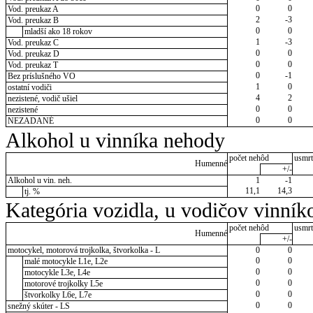
0
0
Vod. preukaz A
2
-3
Vod. preukaz B
0
0
mladší ako 18 rokov
1
-3
Vod. preukaz C
0
0
Vod. preukaz D
0
0
Vod. preukaz T
0
-1
Bez príslušného VO
1
0
ostatní vodiči
4
2
nezistené, vodič ušiel
0
0
nezistené
0
0
NEZADANÉ
Alkohol u vinníka nehody
počet nehôd
usmrt
Humenné
+/-
Alkohol u vin. neh.
1
-1
11,1
14,3
tj. %
Kategória vozidla, u vodičov vinník
počet nehôd
usmrt
Humenné
+/-
motocykel, motorová trojkolka, štvorkolka - L
0
0
0
0
malé motocykle L1e, L2e
0
0
motocykle L3e, L4e
0
0
motorové trojkolky L5e
0
0
štvorkolky L6e, L7e
0
0
snežný skúter - LS