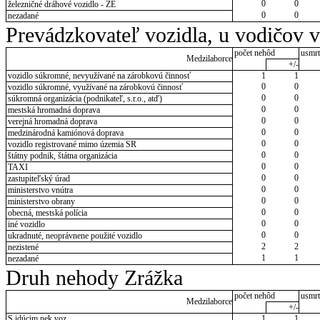
0
0
železničné dráhové vozidlo - ZE
0
0
nezadané
Prevádzkovateľ vozidla, u vodičov 
počet nehôd
usmrt
Medzilaborce
+/-
vozidlo súkromné, nevyužívané na zárobkovú činnosť
1
1
0
0
vozidlo súkromné, využívané na zárobkovú činnosť
0
0
súkromná organizácia (podnikateľ, s.r.o., atď)
0
0
mestská hromadná doprava
0
0
verejná hromadná doprava
0
0
medzinárodná kamiónová doprava
0
0
vozidlo registrované mimo územia SR
0
0
štátny podnik, štátna organizácia
0
0
TAXI
0
0
zastupiteľský úrad
0
0
ministerstvo vnútra
0
0
ministerstvo obrany
0
0
obecná, mestská polícia
0
0
iné vozidlo
0
0
ukradnuté, neoprávnene použité vozidlo
2
2
nezistené
1
1
nezadané
Druh nehody Zrážka
počet nehôd
usmrt
Medzilaborce
+/-
S idúcim nek.voz.
1
1