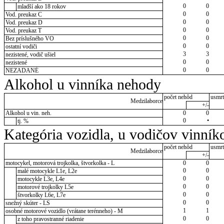
0
0
mladší ako 18 rokov
0
0
Vod. preukaz C
0
0
Vod. preukaz D
0
0
Vod. preukaz T
0
0
Bez príslušného VO
0
0
ostatní vodiči
3
3
nezistené, vodič ušiel
0
0
nezistené
0
0
NEZADANÉ
Alkohol u vinníka nehody
počet nehôd
usmrt
Medzilaborce
+/-
Alkohol u vin. neh.
0
0
0
•
tj. %
Kategória vozidla, u vodičov vinník
počet nehôd
usmrt
Medzilaborce
+/-
motocykel, motorová trojkolka, štvorkolka - L
0
0
0
0
malé motocykle L1e, L2e
0
0
motocykle L3e, L4e
0
0
motorové trojkolky L5e
0
0
štvorkolky L6e, L7e
0
0
snežný skúter - LS
1
1
osobné motorové vozidlo (vrátane terénneho) - M
0
0
z toho pravostranné riadenie