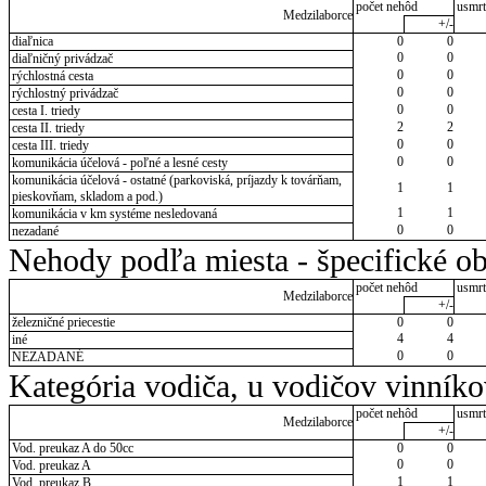
počet nehôd
usmrt
Medzilaborce
+/-
diaľnica
0
0
0
0
diaľničný privádzač
0
0
rýchlostná cesta
0
0
rýchlostný privádzač
0
0
cesta I. triedy
2
2
cesta II. triedy
0
0
cesta III. triedy
0
0
komunikácia účelová - poľné a lesné cesty
komunikácia účelová - ostatné (parkoviská, príjazdy k továrňam,
1
1
pieskovňam, skladom a pod.)
1
1
komunikácia v km systéme nesledovaná
0
0
nezadané
Nehody podľa miesta - špecifické ob
počet nehôd
usmrt
Medzilaborce
+/-
železničné priecestie
0
0
4
4
iné
0
0
NEZADANÉ
Kategória vodiča, u vodičov vinník
počet nehôd
usmrt
Medzilaborce
+/-
Vod. preukaz A do 50cc
0
0
0
0
Vod. preukaz A
1
1
Vod. preukaz B