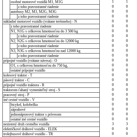
1
1
osobné motorové vozidlá M1, M1G
0
0
z toho pravostranné riadenie
0
0
autobusy M2, M3, M2G, M3G
0
0
z toho pravostranné riadenie
0
0
nákladné motorové vozidlo (vrátane terénneho) - N
0
0
z toho pravostranné riadenie
0
0
N1, N1G s celkovou hmotnosťou do 3 500 kg
0
0
z toho pravostranné riadenie
0
0
N2, N2G s celkovou hmotnosťou do 12000 kg
0
0
z toho pravostranné riadenie
0
0
N3, N3G s celkovou hmotnosťou nad 12000 kg
0
0
z toho pravostranné riadenie
0
0
prípojné vozidlo (vrátane návesa) - O
0
0
O1, s celkovou hmotnosťou do 750 kg,
0
0
ostatné prípojné vozidlo
0
0
kolesový traktor - T
0
0
pásový traktor - C
0
0
prípojné vozidlo traktora - R
0
0
traktorom ťahaný vymeniteľný stroj - S
0
0
pracovný stroj - P
0
0
iné cestné vozidlo - V
0
0
bicykel, kolobežka
0
0
záprahové
0
0
jednonápravový traktor s prívesom
0
0
ostatné iné cestné vozidlo
3
3
nezistený druh cestného vozidla
0
0
električkové dráhové vozidlo - ELEK
0
0
trolejbusové dráhové vozidlo - TR