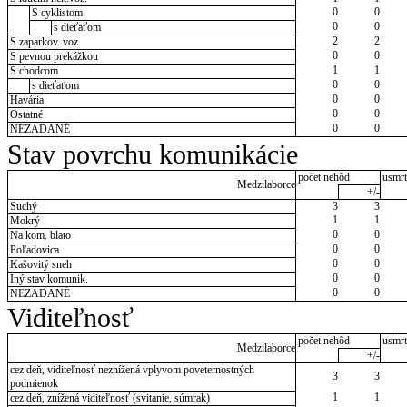
0
0
S cyklistom
0
0
s dieťaťom
2
2
S zaparkov. voz.
0
0
S pevnou prekážkou
1
1
S chodcom
0
0
s dieťaťom
0
0
Havária
0
0
Ostatné
0
0
NEZADANÉ
Stav povrchu komunikácie
počet nehôd
usmrt
Medzilaborce
+/-
Suchý
3
3
1
1
Mokrý
0
0
Na kom. blato
0
0
Poľadovica
0
0
Kašovitý sneh
0
0
Iný stav komunik.
0
0
NEZADANÉ
Viditeľnosť
počet nehôd
usmrt
Medzilaborce
+/-
cez deň, viditeľnosť neznížená vplyvom poveternostných
3
3
podmienok
1
1
cez deň, znížená viditeľnosť (svitanie, súmrak)