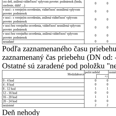
cez deň, znížená viditeľnosť vplyvom poveter. podmienok (hmla,
0
0
sneženie, dážď ...)
v noci - s verejným osvetlením, viditeľnosť neznížená vplyvom
0
0
poveter. podmienok
v noci - s verejným osvetlením, znížená viditeľnosť vplyvom
0
0
poveter. podmienok
v noci bez verejného osvetlenia, viditeľnosť neznížená vplyvom
0
0
poveter. podmienok
v noci bez verejného osvetlenia, znížená viditeľnosť vplyvom
0
0
poveter. podmienok
0
0
nezadané
Podľa zaznamenaného času priebehu
zaznamenaný čas priebehu (DN od: -
Ostatné sú zaradené pod položku "ne
počet nehôd
usmrt
Medzilaborce
+/-
0 - 4 hod
0
0
0
0
4 - 8 hod
1
1
8 - 12 hod
0
0
12 - 16 hod
1
1
16 - 20 hod
0
0
20 - 24 hod
2
2
nezistené
Deň nehody