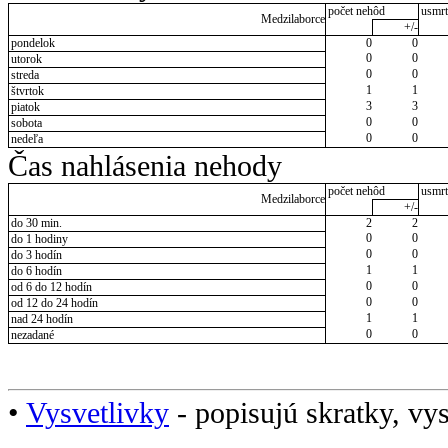
počet nehôd
usmrt
Medzilaborce
+/-
pondelok
0
0
0
0
utorok
0
0
streda
1
1
štvrtok
3
3
piatok
0
0
sobota
0
0
nedeľa
Čas nahlásenia nehody
počet nehôd
usmrt
Medzilaborce
+/-
do 30 min.
2
2
0
0
do 1 hodiny
0
0
do 3 hodín
1
1
do 6 hodín
0
0
od 6 do 12 hodín
0
0
od 12 do 24 hodín
1
1
nad 24 hodín
0
0
nezadané
•
Vysvetlivky
- popisujú skratky, vys