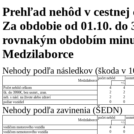
Prehľad nehôd v cestnej
Za obdobie od 01.10. do 
rovnakým obdobím minul
Medzilaborce
Nehody podľa následkov (škoda v 1
počet nehôd
usmrt
Medzilaborce
+/-
Počet nehôd celkom
4
4
2
2
šk. do 3990€, bez usmrt., zran.
2
2
neh. s násl. na živote alebo zdraví
0
0
požiar vozidiel
Nehody podľa zavinenia (ŠEDN)
počet nehôd
usmrt
Medzilaborce
+/-
vodičom motorového vozidla
4
4
0
0
vodičom nemotorového vozidla