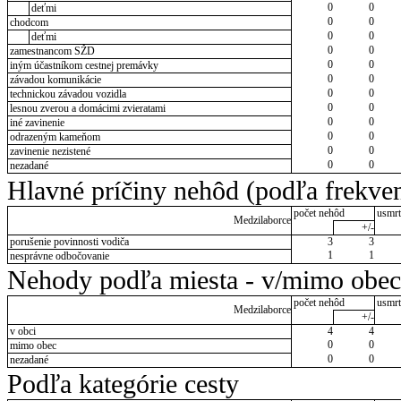
0
0
deťmi
0
0
chodcom
0
0
deťmi
0
0
zamestnancom SŽD
0
0
iným účastníkom cestnej premávky
0
0
závadou komunikácie
0
0
technickou závadou vozidla
0
0
lesnou zverou a domácimi zvieratami
0
0
iné zavinenie
0
0
odrazeným kameňom
0
0
zavinenie nezistené
0
0
nezadané
Hlavné príčiny nehôd (podľa frekven
počet nehôd
usmrt
Medzilaborce
+/-
porušenie povinnosti vodiča
3
3
1
1
nesprávne odbočovanie
Nehody podľa miesta - v/mimo obec
počet nehôd
usmrt
Medzilaborce
+/-
v obci
4
4
0
0
mimo obec
0
0
nezadané
Podľa kategórie cesty