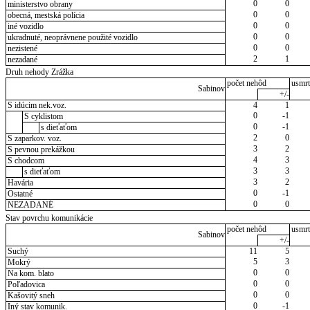
0
0
ministerstvo obrany
0
0
obecná, mestská polícia
0
0
iné vozidlo
0
0
ukradnuté, neoprávnene použité vozidlo
0
0
nezistené
2
1
nezadané
Druh nehody Zrážka
počet nehôd
usmrt
Sabinov
+/-
S idúcim nek.voz.
4
1
0
-1
S cyklistom
0
-1
s dieťaťom
2
0
S zaparkov. voz.
3
2
S pevnou prekážkou
4
3
S chodcom
3
3
s dieťaťom
3
2
Havária
0
-1
Ostatné
0
0
NEZADANÉ
Stav povrchu komunikácie
počet nehôd
usmrt
Sabinov
+/-
Suchý
11
5
5
3
Mokrý
0
0
Na kom. blato
0
0
Poľadovica
0
0
Kašovitý sneh
0
-1
Iný stav komunik.