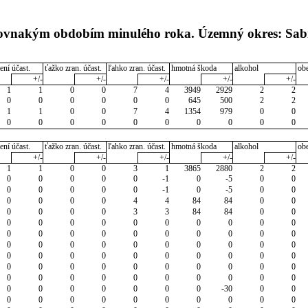
 rovnakým obdobím minulého roka. Územný okres: Sab
ení účast.
ťažko zran. účast.
ľahko zran. účast.
hmotná škoda
alkohol
ob
+/-
+/-
+/-
+/-
+/-
1
1
0
0
7
4
3949
2929
2
2
0
0
0
0
0
0
645
500
2
2
1
1
0
0
7
4
1354
979
0
0
0
0
0
0
0
0
0
0
0
0
ení účast.
ťažko zran. účast.
ľahko zran. účast.
hmotná škoda
alkohol
ob
+/-
+/-
+/-
+/-
+/-
1
1
0
0
3
1
3865
2880
2
2
0
0
0
0
0
-1
0
-5
0
0
0
0
0
0
0
-1
0
-5
0
0
0
0
0
0
4
4
84
84
0
0
0
0
0
0
3
3
84
84
0
0
0
0
0
0
0
0
0
0
0
0
0
0
0
0
0
0
0
0
0
0
0
0
0
0
0
0
0
0
0
0
0
0
0
0
0
0
0
0
0
0
0
0
0
0
0
0
0
0
0
0
0
0
0
0
0
0
0
0
0
0
0
0
0
0
0
0
0
-30
0
0
0
0
0
0
0
0
0
0
0
0