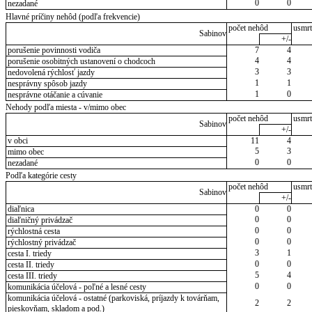
0
0
nezadané
Hlavné príčiny nehôd (podľa frekvencie)
počet nehôd
usmrt
Sabinov
+/-
porušenie povinnosti vodiča
7
4
4
4
porušenie osobitných ustanovení o chodcoch
3
3
nedovolená rýchlosť jazdy
1
1
nesprávny spôsob jazdy
1
0
nesprávne otáčanie a cúvanie
Nehody podľa miesta - v/mimo obec
počet nehôd
usmrt
Sabinov
+/-
v obci
11
4
5
3
mimo obec
0
0
nezadané
Podľa kategórie cesty
počet nehôd
usmrt
Sabinov
+/-
diaľnica
0
0
0
0
diaľničný privádzač
0
0
rýchlostná cesta
0
0
rýchlostný privádzač
3
1
cesta I. triedy
0
0
cesta II. triedy
5
4
cesta III. triedy
0
0
komunikácia účelová - poľné a lesné cesty
komunikácia účelová - ostatné (parkoviská, príjazdy k továrňam,
2
2
pieskovňam, skladom a pod.)