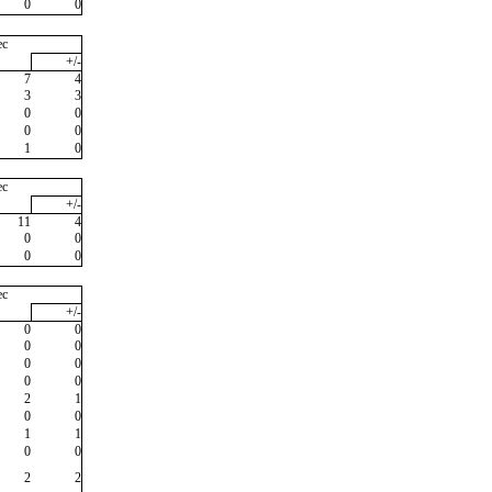
0
0
ec
+/-
7
4
3
3
0
0
0
0
1
0
ec
+/-
11
4
0
0
0
0
ec
+/-
0
0
0
0
0
0
0
0
2
1
0
0
1
1
0
0
2
2