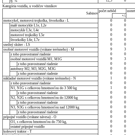
12,5
0
tj. %
Kategória vozidla, u vodičov vinníkov
počet nehôd
usmrt
Sabinov
+/-
motocykel, motorová trojkolka, štvorkolka - L
0
0
0
0
malé motocykle L1e, L2e
0
0
motocykle L3e, L4e
0
0
motorové trojkolky L5e
0
0
štvorkolky L6e, L7e
0
0
snežný skúter - LS
9
3
osobné motorové vozidlo (vrátane terénneho) - M
0
0
z toho pravostranné riadenie
9
3
osobné motorové vozidlá M1, M1G
0
0
z toho pravostranné riadenie
0
0
autobusy M2, M3, M2G, M3G
0
0
z toho pravostranné riadenie
1
0
nákladné motorové vozidlo (vrátane terénneho) - N
0
0
z toho pravostranné riadenie
1
0
N1, N1G s celkovou hmotnosťou do 3 500 kg
0
0
z toho pravostranné riadenie
0
0
N2, N2G s celkovou hmotnosťou do 12000 kg
0
0
z toho pravostranné riadenie
0
0
N3, N3G s celkovou hmotnosťou nad 12000 kg
0
0
z toho pravostranné riadenie
0
0
prípojné vozidlo (vrátane návesa) - O
0
0
O1, s celkovou hmotnosťou do 750 kg,
0
0
ostatné prípojné vozidlo
0
0
kolesový traktor - T