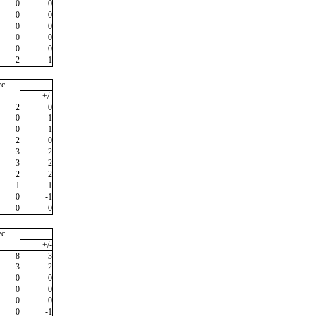
0
0
0
0
0
0
0
0
0
0
2
1
ec
+/-
2
0
0
-1
0
-1
2
0
3
2
3
2
2
2
1
1
0
-1
0
0
ec
+/-
8
3
3
2
0
0
0
0
0
0
0
-1