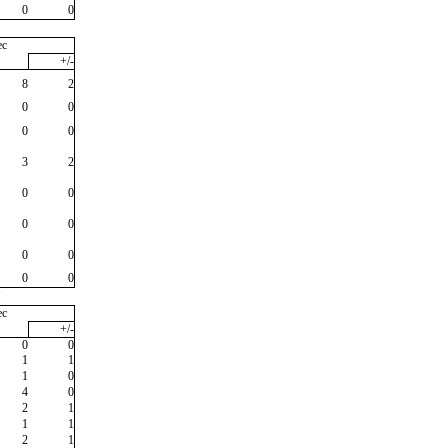
0
0
ec
+/-
8
2
0
0
0
0
3
2
0
0
0
0
0
0
0
0
"
ec
+/-
0
0
1
1
1
0
4
0
2
1
1
1
2
1