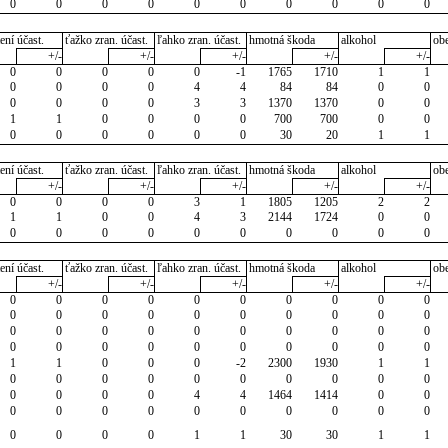
0
0
0
0
0
0
0
0
0
0
ení účast.
ťažko zran. účast.
ľahko zran. účast.
hmotná škoda
alkohol
ob
+/-
+/-
+/-
+/-
+/-
0
0
0
0
0
-1
1765
1710
1
1
0
0
0
0
4
4
84
84
0
0
0
0
0
0
3
3
1370
1370
0
0
1
1
0
0
0
0
700
700
0
0
0
0
0
0
0
0
30
20
1
1
ení účast.
ťažko zran. účast.
ľahko zran. účast.
hmotná škoda
alkohol
ob
+/-
+/-
+/-
+/-
+/-
0
0
0
0
3
1
1805
1205
2
2
1
1
0
0
4
3
2144
1724
0
0
0
0
0
0
0
0
0
0
0
0
ení účast.
ťažko zran. účast.
ľahko zran. účast.
hmotná škoda
alkohol
ob
+/-
+/-
+/-
+/-
+/-
0
0
0
0
0
0
0
0
0
0
0
0
0
0
0
0
0
0
0
0
0
0
0
0
0
0
0
0
0
0
0
0
0
0
0
0
0
0
0
0
1
1
0
0
0
-2
2300
1930
1
1
0
0
0
0
0
0
0
0
0
0
0
0
0
0
4
4
1464
1414
0
0
0
0
0
0
0
0
0
0
0
0
0
0
0
0
1
1
30
30
1
1