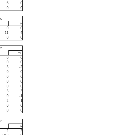
6
0
0
0
ec
+/-
0
0
11
4
0
0
ec
+/-
0
0
0
0
3
-2
0
0
0
0
0
0
0
0
3
3
0
-1
2
1
0
0
0
0
ec
+/-
2
2