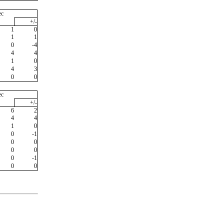
ec
+/-
1
0
1
1
0
-4
4
4
1
0
4
3
0
0
ec
+/-
6
2
4
4
1
0
0
-1
0
0
0
0
0
-1
0
0