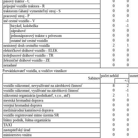
0
0
pásový traktor - C
0
0
prípojné vozidlo traktora - R
0
0
traktorom ťahaný vymeniteľný stroj - S
0
0
pracovný stroj - P
0
-1
iné cestné vozidlo - V
0
-1
bicykel, kolobežka
0
0
záprahové
0
0
jednonápravový traktor s prívesom
0
0
ostatné iné cestné vozidlo
2
1
nezistený druh cestného vozidla
0
0
električkové dráhové vozidlo - ELEK
0
0
trolejbusové dráhové vozidlo - TR
0
0
železničné dráhové vozidlo - ZE
0
0
nezadané
Prevádzkovateľ vozidla, u vodičov vinníkov
počet nehôd
usmrt
Sabinov
+/-
vozidlo súkromné, nevyužívané na zárobkovú činnosť
8
2
0
-1
vozidlo súkromné, využívané na zárobkovú činnosť
2
1
súkromná organizácia (podnikateľ, s.r.o., atď)
0
0
mestská hromadná doprava
0
0
verejná hromadná doprava
0
0
medzinárodná kamiónová doprava
0
0
vozidlo registrované mimo územia SR
0
0
štátny podnik, štátna organizácia
0
0
TAXI
0
0
zastupiteľský úrad
0
0
ministerstvo vnútra