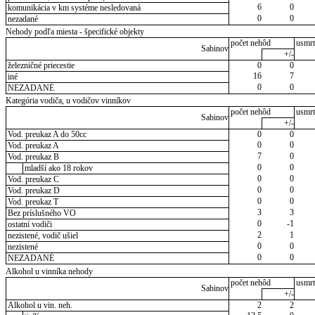
6
0
komunikácia v km systéme nesledovaná
0
0
nezadané
Nehody podľa miesta - špecifické objekty
počet nehôd
usmrt
Sabinov
+/-
železničné priecestie
0
0
16
7
iné
0
0
NEZADANÉ
Kategória vodiča, u vodičov vinníkov
počet nehôd
usmrt
Sabinov
+/-
Vod. preukaz A do 50cc
0
0
0
0
Vod. preukaz A
7
0
Vod. preukaz B
0
0
mladší ako 18 rokov
0
0
Vod. preukaz C
0
0
Vod. preukaz D
0
0
Vod. preukaz T
3
3
Bez príslušného VO
0
-1
ostatní vodiči
2
1
nezistené, vodič ušiel
0
0
nezistené
0
0
NEZADANÉ
Alkohol u vinníka nehody
počet nehôd
usmrt
Sabinov
+/-
Alkohol u vin. neh.
2
2