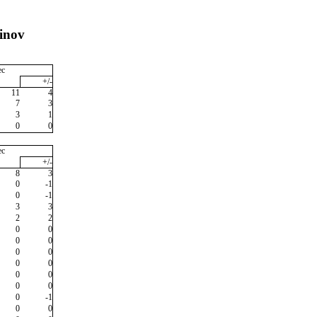
inov
ec
+/-
11
4
7
3
3
1
0
0
ec
+/-
8
3
0
-1
0
-1
3
3
2
2
0
0
0
0
0
0
0
0
0
0
0
0
0
-1
0
0