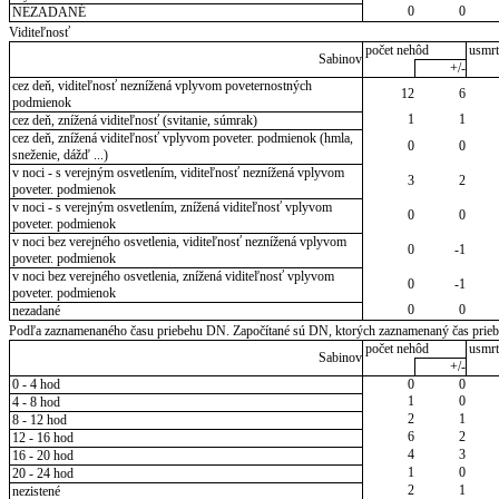
0
0
NEZADANÉ
Viditeľnosť
počet nehôd
usmrt
Sabinov
+/-
cez deň, viditeľnosť neznížená vplyvom poveternostných
12
6
podmienok
1
1
cez deň, znížená viditeľnosť (svitanie, súmrak)
cez deň, znížená viditeľnosť vplyvom poveter. podmienok (hmla,
0
0
sneženie, dážď ...)
v noci - s verejným osvetlením, viditeľnosť neznížená vplyvom
3
2
poveter. podmienok
v noci - s verejným osvetlením, znížená viditeľnosť vplyvom
0
0
poveter. podmienok
v noci bez verejného osvetlenia, viditeľnosť neznížená vplyvom
0
-1
poveter. podmienok
v noci bez verejného osvetlenia, znížená viditeľnosť vplyvom
0
-1
poveter. podmienok
0
0
nezadané
Podľa zaznamenaného času priebehu DN. Započítané sú DN, ktorých zaznamenaný čas priebeh
počet nehôd
usmrt
Sabinov
+/-
0 - 4 hod
0
0
1
0
4 - 8 hod
2
1
8 - 12 hod
6
2
12 - 16 hod
4
3
16 - 20 hod
1
0
20 - 24 hod
2
1
nezistené