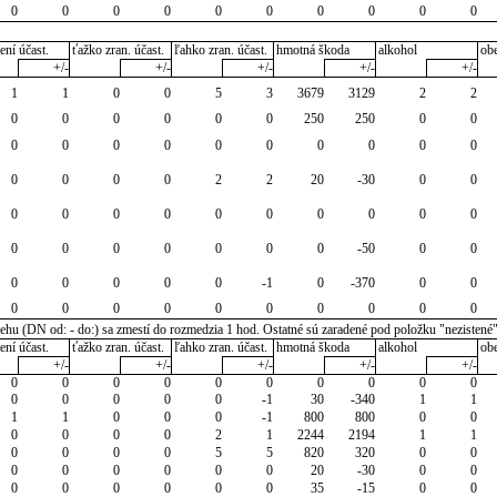
0
0
0
0
0
0
0
0
0
0
ení účast.
ťažko zran. účast.
ľahko zran. účast.
hmotná škoda
alkohol
ob
+/-
+/-
+/-
+/-
+/-
1
1
0
0
5
3
3679
3129
2
2
0
0
0
0
0
0
250
250
0
0
0
0
0
0
0
0
0
0
0
0
0
0
0
0
2
2
20
-30
0
0
0
0
0
0
0
0
0
0
0
0
0
0
0
0
0
0
0
-50
0
0
0
0
0
0
0
-1
0
-370
0
0
0
0
0
0
0
0
0
0
0
0
u (DN od: - do:) sa zmestí do rozmedzia 1 hod. Ostatné sú zaradené pod položku "nezistené
ení účast.
ťažko zran. účast.
ľahko zran. účast.
hmotná škoda
alkohol
ob
+/-
+/-
+/-
+/-
+/-
0
0
0
0
0
0
0
0
0
0
0
0
0
0
0
-1
30
-340
1
1
1
1
0
0
0
-1
800
800
0
0
0
0
0
0
2
1
2244
2194
1
1
0
0
0
0
5
5
820
320
0
0
0
0
0
0
0
0
20
-30
0
0
0
0
0
0
0
0
35
-15
0
0