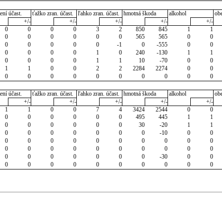
ení účast.
ťažko zran. účast.
ľahko zran. účast.
hmotná škoda
alkohol
ob
+/-
+/-
+/-
+/-
+/-
0
0
0
0
3
2
850
845
1
1
0
0
0
0
0
0
565
565
0
0
0
0
0
0
0
-1
0
-555
0
0
0
0
0
0
1
0
240
-130
1
1
0
0
0
0
1
1
10
-70
0
0
1
1
0
0
2
2
2284
2274
0
0
0
0
0
0
0
0
0
0
0
0
ení účast.
ťažko zran. účast.
ľahko zran. účast.
hmotná škoda
alkohol
ob
+/-
+/-
+/-
+/-
+/-
1
1
0
0
7
4
3424
2544
0
0
0
0
0
0
0
0
495
445
1
1
0
0
0
0
0
0
30
-20
1
1
0
0
0
0
0
0
0
-10
0
0
0
0
0
0
0
0
0
0
0
0
0
0
0
0
0
0
0
0
0
0
0
0
0
0
0
0
0
-30
0
0
0
0
0
0
0
0
0
0
0
0