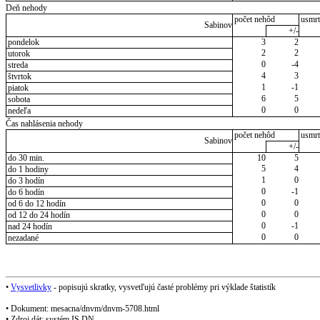
Deň nehody
počet nehôd
usmrt
Sabinov
+/-
pondelok
3
2
2
2
utorok
0
-4
streda
4
3
štvrtok
1
-1
piatok
6
5
sobota
0
0
nedeľa
Čas nahlásenia nehody
počet nehôd
usmrt
Sabinov
+/-
do 30 min.
10
5
5
4
do 1 hodiny
1
0
do 3 hodín
0
-1
do 6 hodín
0
0
od 6 do 12 hodín
0
0
od 12 do 24 hodín
0
-1
nad 24 hodín
0
0
nezadané
•
Vysvetlivky
- popisujú skratky, vysvetľujú časté problémy pri výklade štatistík
• Dokument: mesacna/dnvm/dnvm-5708.html
• Zdroj dát: systém IS DN