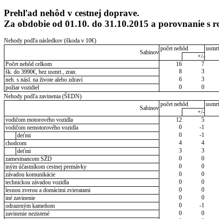
Prehľad nehôd v cestnej doprave.
Za obdobie od 01.10. do 31.10.2015 a porovnanie s
Nehody podľa následkov (škoda v 10€)
počet nehôd
usmrt
Sabinov
+/-
Počet nehôd celkom
16
7
8
3
šk. do 3990€, bez usmrt., zran.
6
3
neh. s násl. na živote alebo zdraví
0
0
požiar vozidiel
Nehody podľa zavinenia (ŠEDN)
počet nehôd
usmrt
Sabinov
+/-
vodičom motorového vozidla
12
5
0
-1
vodičom nemotorového vozidla
0
-1
deťmi
4
4
chodcom
3
3
deťmi
0
0
zamestnancom SŽD
0
0
iným účastníkom cestnej premávky
0
0
závadou komunikácie
0
0
technickou závadou vozidla
0
0
lesnou zverou a domácimi zvieratami
0
0
iné zavinenie
0
-1
odrazeným kameňom
0
0
zavinenie nezistené