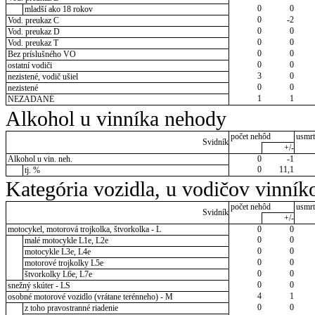
0
0
mladší ako 18 rokov
0
-2
Vod. preukaz C
0
0
Vod. preukaz D
0
0
Vod. preukaz T
0
0
Bez príslušného VO
0
0
ostatní vodiči
3
0
nezistené, vodič ušiel
0
0
nezistené
1
1
NEZADANÉ
Alkohol u vinníka nehody
počet nehôd
usmrt
Svidník
+/-
Alkohol u vin. neh.
0
-1
0
11,1
tj. %
Kategória vozidla, u vodičov vinník
počet nehôd
usmrt
Svidník
+/-
motocykel, motorová trojkolka, štvorkolka - L
0
0
0
0
malé motocykle L1e, L2e
0
0
motocykle L3e, L4e
0
0
motorové trojkolky L5e
0
0
štvorkolky L6e, L7e
0
0
snežný skúter - LS
4
1
osobné motorové vozidlo (vrátane terénneho) - M
0
0
z toho pravostranné riadenie