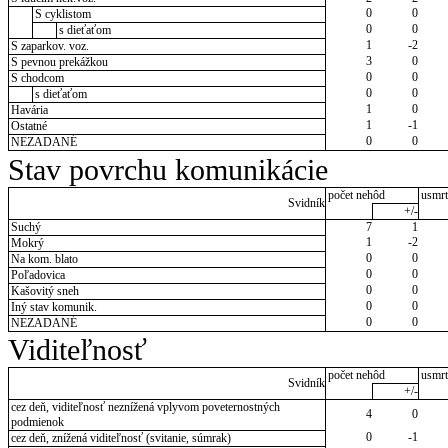
0
0
S cyklistom
0
0
s dieťaťom
1
-2
S zaparkov. voz.
3
0
S pevnou prekážkou
0
0
S chodcom
0
0
s dieťaťom
1
0
Havária
1
-1
Ostatné
0
0
NEZADANÉ
Stav povrchu komunikácie
počet nehôd
usmrt
Svidník
+/-
Suchý
7
1
1
-2
Mokrý
0
0
Na kom. blato
0
0
Poľadovica
0
0
Kašovitý sneh
0
0
Iný stav komunik.
0
0
NEZADANÉ
Viditeľnosť
počet nehôd
usmrt
Svidník
+/-
cez deň, viditeľnosť neznížená vplyvom poveternostných
4
0
podmienok
0
-1
cez deň, znížená viditeľnosť (svitanie, súmrak)