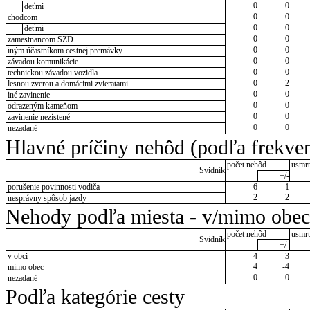
0
0
deťmi
0
0
chodcom
0
0
deťmi
0
0
zamestnancom SŽD
0
0
iným účastníkom cestnej premávky
0
0
závadou komunikácie
0
0
technickou závadou vozidla
0
-2
lesnou zverou a domácimi zvieratami
0
0
iné zavinenie
0
0
odrazeným kameňom
0
0
zavinenie nezistené
0
0
nezadané
Hlavné príčiny nehôd (podľa frekven
počet nehôd
usmrt
Svidník
+/-
porušenie povinnosti vodiča
6
1
2
2
nesprávny spôsob jazdy
Nehody podľa miesta - v/mimo obec
počet nehôd
usmrt
Svidník
+/-
v obci
4
3
4
-4
mimo obec
0
0
nezadané
Podľa kategórie cesty