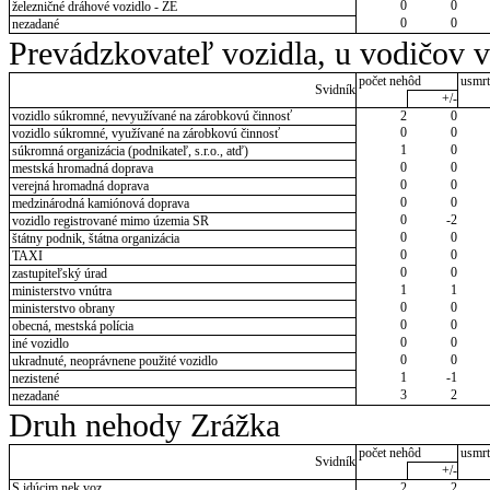
0
0
železničné dráhové vozidlo - ZE
0
0
nezadané
Prevádzkovateľ vozidla, u vodičov 
počet nehôd
usmrt
Svidník
+/-
vozidlo súkromné, nevyužívané na zárobkovú činnosť
2
0
0
0
vozidlo súkromné, využívané na zárobkovú činnosť
1
0
súkromná organizácia (podnikateľ, s.r.o., atď)
0
0
mestská hromadná doprava
0
0
verejná hromadná doprava
0
0
medzinárodná kamiónová doprava
0
-2
vozidlo registrované mimo územia SR
0
0
štátny podnik, štátna organizácia
0
0
TAXI
0
0
zastupiteľský úrad
1
1
ministerstvo vnútra
0
0
ministerstvo obrany
0
0
obecná, mestská polícia
0
0
iné vozidlo
0
0
ukradnuté, neoprávnene použité vozidlo
1
-1
nezistené
3
2
nezadané
Druh nehody Zrážka
počet nehôd
usmrt
Svidník
+/-
S idúcim nek.voz.
2
2