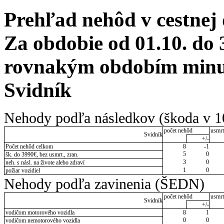
Prehľad nehôd v cestnej
Za obdobie od 01.10. do 
rovnakým obdobím minul
Svidník
Nehody podľa následkov (škoda v 1
počet nehôd
usmrt
Svidník
+/-
Počet nehôd celkom
8
-1
5
0
šk. do 3990€, bez usmrt., zran.
3
0
neh. s násl. na živote alebo zdraví
1
0
požiar vozidiel
Nehody podľa zavinenia (ŠEDN)
počet nehôd
usmrt
Svidník
+/-
vodičom motorového vozidla
8
1
0
0
vodičom nemotorového vozidla