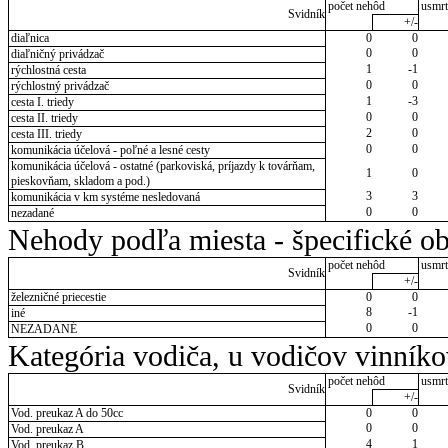
počet nehôd
usmrt
Svidník
+/-
diaľnica
0
0
0
0
diaľničný privádzač
1
-1
rýchlostná cesta
0
0
rýchlostný privádzač
1
-3
cesta I. triedy
0
0
cesta II. triedy
2
0
cesta III. triedy
0
0
komunikácia účelová - poľné a lesné cesty
komunikácia účelová - ostatné (parkoviská, príjazdy k továrňam,
1
0
pieskovňam, skladom a pod.)
3
3
komunikácia v km systéme nesledovaná
0
0
nezadané
Nehody podľa miesta - špecifické ob
počet nehôd
usmrt
Svidník
+/-
železničné priecestie
0
0
8
-1
iné
0
0
NEZADANÉ
Kategória vodiča, u vodičov vinník
počet nehôd
usmrt
Svidník
+/-
Vod. preukaz A do 50cc
0
0
0
0
Vod. preukaz A
4
1
Vod. preukaz B