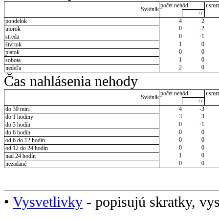
počet nehôd
usmrt
Svidník
+/-
pondelok
4
2
0
-2
utorok
0
-1
streda
1
0
štvrtok
0
0
piatok
1
0
sobota
2
0
nedeľa
Čas nahlásenia nehody
počet nehôd
usmrt
Svidník
+/-
do 30 min.
4
-3
3
3
do 1 hodiny
0
-1
do 3 hodín
0
0
do 6 hodín
0
0
od 6 do 12 hodín
0
0
od 12 do 24 hodín
1
0
nad 24 hodín
0
0
nezadané
•
Vysvetlivky
- popisujú skratky, vys