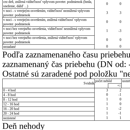
cez deň, znížená viditeľnosť vplyvom poveter. podmienok (hmla,
0
0
sneženie, dážď ...)
v noci - s verejným osvetlením, viditeľnosť neznížená vplyvom
3
3
poveter. podmienok
v noci - s verejným osvetlením, znížená viditeľnosť vplyvom
0
0
poveter. podmienok
v noci bez verejného osvetlenia, viditeľnosť neznížená vplyvom
1
-3
poveter. podmienok
v noci bez verejného osvetlenia, znížená viditeľnosť vplyvom
0
0
poveter. podmienok
0
0
nezadané
Podľa zaznamenaného času priebehu
zaznamenaný čas priebehu (DN od: -
Ostatné sú zaradené pod položku "ne
počet nehôd
usmrt
Svidník
+/-
0 - 4 hod
3
2
0
-1
4 - 8 hod
1
0
8 - 12 hod
1
0
12 - 16 hod
1
-2
16 - 20 hod
1
-1
20 - 24 hod
1
1
nezistené
Deň nehody