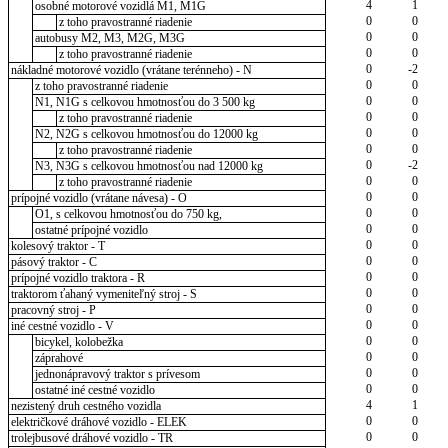
4
1
osobné motorové vozidlá M1, M1G
0
0
z toho pravostranné riadenie
0
0
autobusy M2, M3, M2G, M3G
0
0
z toho pravostranné riadenie
0
-2
nákladné motorové vozidlo (vrátane terénneho) - N
0
0
z toho pravostranné riadenie
0
0
N1, N1G s celkovou hmotnosťou do 3 500 kg
0
0
z toho pravostranné riadenie
0
0
N2, N2G s celkovou hmotnosťou do 12000 kg
0
0
z toho pravostranné riadenie
0
-2
N3, N3G s celkovou hmotnosťou nad 12000 kg
0
0
z toho pravostranné riadenie
0
0
prípojné vozidlo (vrátane návesa) - O
0
0
O1, s celkovou hmotnosťou do 750 kg,
0
0
ostatné prípojné vozidlo
0
0
kolesový traktor - T
0
0
pásový traktor - C
0
0
prípojné vozidlo traktora - R
0
0
traktorom ťahaný vymeniteľný stroj - S
0
0
pracovný stroj - P
0
0
iné cestné vozidlo - V
0
0
bicykel, kolobežka
0
0
záprahové
0
0
jednonápravový traktor s prívesom
0
0
ostatné iné cestné vozidlo
4
1
nezistený druh cestného vozidla
0
0
električkové dráhové vozidlo - ELEK
0
0
trolejbusové dráhové vozidlo - TR