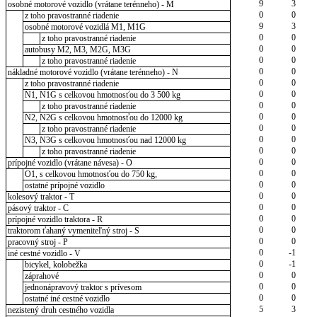
9
3
osobné motorové vozidlo (vrátane terénneho) - M
0
0
z toho pravostranné riadenie
9
3
osobné motorové vozidlá M1, M1G
0
0
z toho pravostranné riadenie
0
0
autobusy M2, M3, M2G, M3G
0
0
z toho pravostranné riadenie
0
0
nákladné motorové vozidlo (vrátane terénneho) - N
0
0
z toho pravostranné riadenie
0
0
N1, N1G s celkovou hmotnosťou do 3 500 kg
0
0
z toho pravostranné riadenie
0
0
N2, N2G s celkovou hmotnosťou do 12000 kg
0
0
z toho pravostranné riadenie
0
0
N3, N3G s celkovou hmotnosťou nad 12000 kg
0
0
z toho pravostranné riadenie
0
0
prípojné vozidlo (vrátane návesa) - O
0
0
O1, s celkovou hmotnosťou do 750 kg,
0
0
ostatné prípojné vozidlo
0
0
kolesový traktor - T
0
0
pásový traktor - C
0
0
prípojné vozidlo traktora - R
0
0
traktorom ťahaný vymeniteľný stroj - S
0
0
pracovný stroj - P
0
-1
iné cestné vozidlo - V
0
-1
bicykel, kolobežka
0
0
záprahové
0
0
jednonápravový traktor s prívesom
0
0
ostatné iné cestné vozidlo
5
3
nezistený druh cestného vozidla