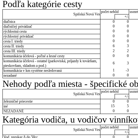
Podľa kategórie cesty
počet nehôd
usmrt
Spišská Nová Ves
+/-
diaľnica
0
0
0
0
diaľničný privádzač
0
0
rýchlostná cesta
0
0
rýchlostný privádzač
0
0
cesta I. triedy
6
3
cesta II. triedy
2
2
cesta III. triedy
0
0
komunikácia účelová - poľné a lesné cesty
komunikácia účelová - ostatné (parkoviská, príjazdy k továrňam,
6
3
pieskovňam, skladom a pod.)
1
-3
komunikácia v km systéme nesledovaná
0
0
nezadané
Nehody podľa miesta - špecifické ob
počet nehôd
usmrt
Spišská Nová Ves
+/-
železničné priecestie
0
0
15
5
iné
0
0
NEZADANÉ
Kategória vodiča, u vodičov vinník
počet nehôd
usmrt
Spišská Nová Ves
+/-
Vod. preukaz A do 50cc
0
0