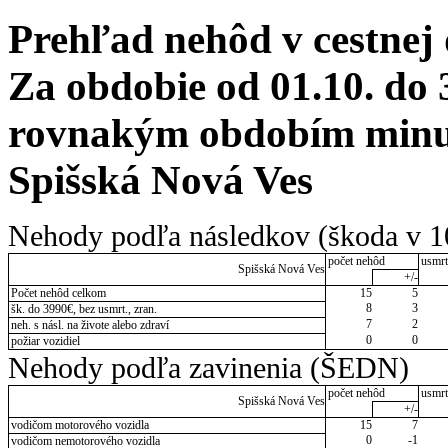
Prehľad nehôd v cestnej
Za obdobie od 01.10. do 
rovnakým obdobím minul
Spišská Nová Ves
Nehody podľa následkov (škoda v 1
počet nehôd
usmrt
Spišská Nová Ves
+/-
Počet nehôd celkom
15
5
8
3
šk. do 3990€, bez usmrt., zran.
7
2
neh. s násl. na živote alebo zdraví
0
0
požiar vozidiel
Nehody podľa zavinenia (ŠEDN)
počet nehôd
usmrt
Spišská Nová Ves
+/-
vodičom motorového vozidla
15
7
0
-1
vodičom nemotorového vozidla