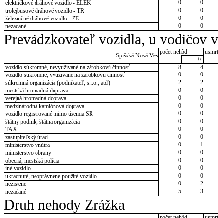
0
0
električkové dráhové vozidlo - ELEK
0
0
trolejbusové dráhové vozidlo - TR
0
0
železničné dráhové vozidlo - ZE
0
0
nezadané
Prevádzkovateľ vozidla, u vodičov 
počet nehôd
usmrt
Spišská Nová Ves
+/-
vozidlo súkromné, nevyužívané na zárobkovú činnosť
8
4
0
0
vozidlo súkromné, využívané na zárobkovú činnosť
2
2
súkromná organizácia (podnikateľ, s.r.o., atď)
0
0
mestská hromadná doprava
0
0
verejná hromadná doprava
0
0
medzinárodná kamiónová doprava
0
0
vozidlo registrované mimo územia SR
0
0
štátny podnik, štátna organizácia
0
0
TAXI
0
0
zastupiteľský úrad
0
-1
ministerstvo vnútra
0
0
ministerstvo obrany
0
0
obecná, mestská polícia
0
0
iné vozidlo
0
0
ukradnuté, neoprávnene použité vozidlo
0
-2
nezistené
5
3
nezadané
Druh nehody Zrážka
počet nehôd
usmrt