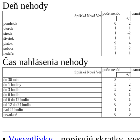
Deň nehody
počet nehôd
usmrt
Spišská Nová Ves
+/-
pondelok
0
-2
1
1
utorok
1
-2
streda
1
1
štvrtok
9
4
piatok
2
2
sobota
1
1
nedeľa
Čas nahlásenia nehody
počet nehôd
usmrt
Spišská Nová Ves
+/-
do 30 min.
8
4
3
2
do 1 hodiny
3
2
do 3 hodín
0
-1
do 6 hodín
0
-1
od 6 do 12 hodín
0
0
od 12 do 24 hodín
1
-1
nad 24 hodín
0
0
nezadané
•
Vysvetlivky
- popisujú skratky, vys