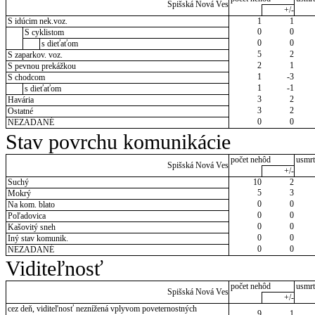
Spišská Nová Ves
+/-
S idúcim nek.voz.
1
1
0
0
S cyklistom
0
0
s dieťaťom
5
2
S zaparkov. voz.
2
1
S pevnou prekážkou
1
-3
S chodcom
1
-1
s dieťaťom
3
2
Havária
3
2
Ostatné
0
0
NEZADANÉ
Stav povrchu komunikácie
počet nehôd
usmrt
Spišská Nová Ves
+/-
Suchý
10
2
5
3
Mokrý
0
0
Na kom. blato
0
0
Poľadovica
0
0
Kašovitý sneh
0
0
Iný stav komunik.
0
0
NEZADANÉ
Viditeľnosť
počet nehôd
usmrt
Spišská Nová Ves
+/-
cez deň, viditeľnosť neznížená vplyvom poveternostných
9
1