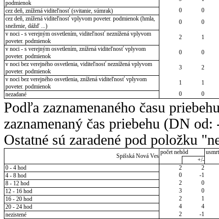
podmienok
0
0
cez deň, znížená viditeľnosť (svitanie, súmrak)
cez deň, znížená viditeľnosť vplyvom poveter. podmienok (hmla,
0
0
sneženie, dážď ...)
v noci - s verejným osvetlením, viditeľnosť neznížená vplyvom
2
1
poveter. podmienok
v noci - s verejným osvetlením, znížená viditeľnosť vplyvom
0
0
poveter. podmienok
v noci bez verejného osvetlenia, viditeľnosť neznížená vplyvom
3
2
poveter. podmienok
v noci bez verejného osvetlenia, znížená viditeľnosť vplyvom
1
1
poveter. podmienok
0
0
nezadané
Podľa zaznamenaného času priebehu
zaznamenaný čas priebehu (DN od: -
Ostatné sú zaradené pod položku "ne
počet nehôd
usmrt
Spišská Nová Ves
+/-
0 - 4 hod
2
2
0
-1
4 - 8 hod
2
0
8 - 12 hod
3
0
12 - 16 hod
2
1
16 - 20 hod
4
4
20 - 24 hod
2
-1
nezistené