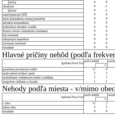
0
0
deťmi
0
-1
chodcom
0
-1
deťmi
0
0
zamestnancom SŽD
0
0
iným účastníkom cestnej premávky
0
0
závadou komunikácie
0
0
technickou závadou vozidla
0
0
lesnou zverou a domácimi zvieratami
0
0
iné zavinenie
0
0
odrazeným kameňom
0
0
zavinenie nezistené
0
0
nezadané
Hlavné príčiny nehôd (podľa frekven
počet nehôd
usmrt
Spišská Nová Ves
+/-
porušenie povinnosti vodiča
11
6
2
2
nedovolená rýchlosť jazdy
1
1
nedodržanie vzdialenosti medzi vozidlami
1
-1
nesprávne otáčanie a cúvanie
Nehody podľa miesta - v/mimo obec
počet nehôd
usmrt
Spišská Nová Ves
+/-
v obci
11
2
4
3
mimo obec
0
0
nezadané