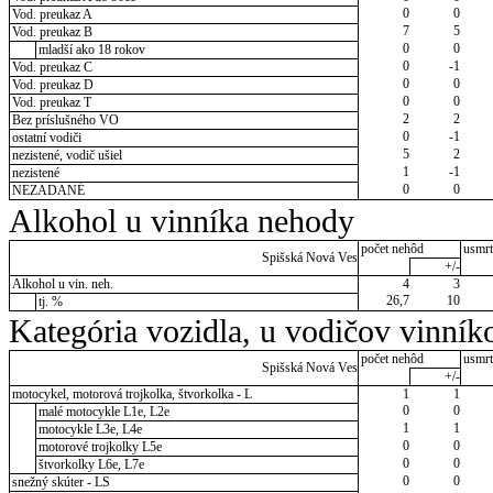
0
0
Vod. preukaz A
7
5
Vod. preukaz B
0
0
mladší ako 18 rokov
0
-1
Vod. preukaz C
0
0
Vod. preukaz D
0
0
Vod. preukaz T
2
2
Bez príslušného VO
0
-1
ostatní vodiči
5
2
nezistené, vodič ušiel
1
-1
nezistené
0
0
NEZADANÉ
Alkohol u vinníka nehody
počet nehôd
usmrt
Spišská Nová Ves
+/-
Alkohol u vin. neh.
4
3
26,7
10
tj. %
Kategória vozidla, u vodičov vinník
počet nehôd
usmrt
Spišská Nová Ves
+/-
motocykel, motorová trojkolka, štvorkolka - L
1
1
0
0
malé motocykle L1e, L2e
1
1
motocykle L3e, L4e
0
0
motorové trojkolky L5e
0
0
štvorkolky L6e, L7e
0
0
snežný skúter - LS