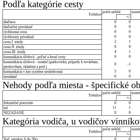
Podľa kategórie cesty
počet nehôd
usmrt
Trebišov
+/-
diaľnica
0
0
0
0
diaľničný privádzač
0
0
rýchlostná cesta
0
0
rýchlostný privádzač
2
1
cesta I. triedy
0
0
cesta II. triedy
4
1
cesta III. triedy
0
0
komunikácia účelová - poľné a lesné cesty
komunikácia účelová - ostatné (parkoviská, príjazdy k továrňam,
0
-1
pieskovňam, skladom a pod.)
5
0
komunikácia v km systéme nesledovaná
0
0
nezadané
Nehody podľa miesta - špecifické ob
počet nehôd
usmrt
Trebišov
+/-
železničné priecestie
0
0
11
1
iné
0
0
NEZADANÉ
Kategória vodiča, u vodičov vinník
počet nehôd
usmrt
Trebišov
+/-
Vod. preukaz A do 50cc
0
0