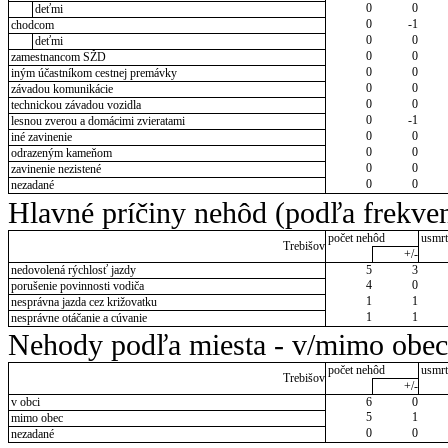
0
0
deťmi
0
-1
chodcom
0
0
deťmi
0
0
zamestnancom SŽD
0
0
iným účastníkom cestnej premávky
0
0
závadou komunikácie
0
0
technickou závadou vozidla
0
-1
lesnou zverou a domácimi zvieratami
0
0
iné zavinenie
0
0
odrazeným kameňom
0
0
zavinenie nezistené
0
0
nezadané
Hlavné príčiny nehôd (podľa frekven
počet nehôd
usmrt
Trebišov
+/-
nedovolená rýchlosť jazdy
5
3
4
0
porušenie povinnosti vodiča
1
1
nesprávna jazda cez križovatku
1
1
nesprávne otáčanie a cúvanie
Nehody podľa miesta - v/mimo obec
počet nehôd
usmrt
Trebišov
+/-
v obci
6
0
5
1
mimo obec
0
0
nezadané