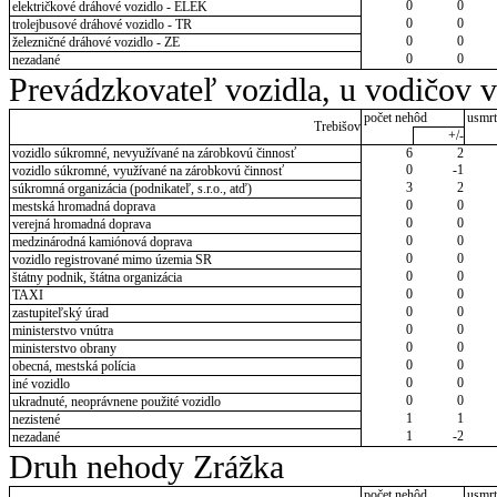
0
0
električkové dráhové vozidlo - ELEK
0
0
trolejbusové dráhové vozidlo - TR
0
0
železničné dráhové vozidlo - ZE
0
0
nezadané
Prevádzkovateľ vozidla, u vodičov 
počet nehôd
usmrt
Trebišov
+/-
vozidlo súkromné, nevyužívané na zárobkovú činnosť
6
2
0
-1
vozidlo súkromné, využívané na zárobkovú činnosť
3
2
súkromná organizácia (podnikateľ, s.r.o., atď)
0
0
mestská hromadná doprava
0
0
verejná hromadná doprava
0
0
medzinárodná kamiónová doprava
0
0
vozidlo registrované mimo územia SR
0
0
štátny podnik, štátna organizácia
0
0
TAXI
0
0
zastupiteľský úrad
0
0
ministerstvo vnútra
0
0
ministerstvo obrany
0
0
obecná, mestská polícia
0
0
iné vozidlo
0
0
ukradnuté, neoprávnene použité vozidlo
1
1
nezistené
1
-2
nezadané
Druh nehody Zrážka
počet nehôd
usmrt