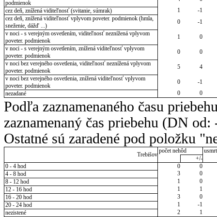
podmienok
1
-1
cez deň, znížená viditeľnosť (svitanie, súmrak)
cez deň, znížená viditeľnosť vplyvom poveter. podmienok (hmla,
0
-1
sneženie, dážď ...)
v noci - s verejným osvetlením, viditeľnosť neznížená vplyvom
1
0
poveter. podmienok
v noci - s verejným osvetlením, znížená viditeľnosť vplyvom
0
0
poveter. podmienok
v noci bez verejného osvetlenia, viditeľnosť neznížená vplyvom
5
4
poveter. podmienok
v noci bez verejného osvetlenia, znížená viditeľnosť vplyvom
0
-1
poveter. podmienok
0
0
nezadané
Podľa zaznamenaného času priebehu
zaznamenaný čas priebehu (DN od: -
Ostatné sú zaradené pod položku "ne
počet nehôd
usmrt
Trebišov
+/-
0 - 4 hod
0
0
3
0
4 - 8 hod
1
0
8 - 12 hod
1
1
12 - 16 hod
3
0
16 - 20 hod
1
-1
20 - 24 hod
2
1
nezistené