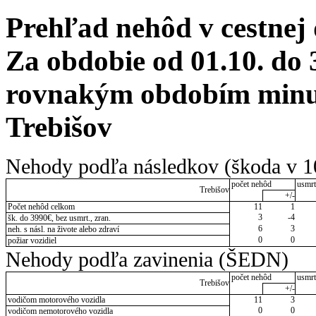
Prehľad nehôd v cestnej
Za obdobie od 01.10. do 
rovnakým obdobím minul
Trebišov
Nehody podľa následkov (škoda v 1
počet nehôd
usmrt
Trebišov
+/-
Počet nehôd celkom
11
1
3
-4
šk. do 3990€, bez usmrt., zran.
6
3
neh. s násl. na živote alebo zdraví
0
0
požiar vozidiel
Nehody podľa zavinenia (ŠEDN)
počet nehôd
usmrt
Trebišov
+/-
vodičom motorového vozidla
11
3
0
0
vodičom nemotorového vozidla