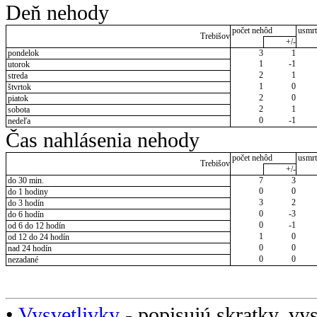
Deň nehody
počet nehôd
usmrt
Trebišov
+/-
pondelok
3
1
1
-1
utorok
2
1
streda
1
0
štvrtok
2
0
piatok
2
1
sobota
0
-1
nedeľa
Čas nahlásenia nehody
počet nehôd
usmrt
Trebišov
+/-
do 30 min.
7
3
0
0
do 1 hodiny
3
2
do 3 hodín
0
-3
do 6 hodín
0
-1
od 6 do 12 hodín
1
0
od 12 do 24 hodín
0
0
nad 24 hodín
0
0
nezadané
•
Vysvetlivky
- popisujú skratky, vys