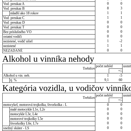
0
0
Vod. preukaz A
8
3
Vod. preukaz B
1
1
mladší ako 18 rokov
1
1
Vod. preukaz C
0
0
Vod. preukaz D
0
0
Vod. preukaz T
0
0
Bez príslušného VO
0
0
ostatní vodiči
1
-2
nezistené, vodič ušiel
1
1
nezistené
0
0
NEZADANÉ
Alkohol u vinníka nehody
počet nehôd
usmrt
Trebišov
+/-
Alkohol u vin. neh.
1
-5
9,1
60
tj. %
Kategória vozidla, u vodičov vinník
počet nehôd
usmrt
Trebišov
+/-
motocykel, motorová trojkolka, štvorkolka - L
0
0
0
0
malé motocykle L1e, L2e
0
0
motocykle L3e, L4e
0
0
motorové trojkolky L5e
0
0
štvorkolky L6e, L7e
0
0
snežný skúter - LS