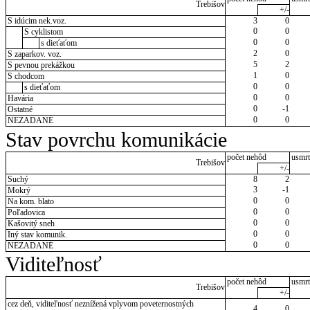
Trebišov
+/-
S idúcim nek.voz.
3
0
0
0
S cyklistom
0
0
s dieťaťom
2
0
S zaparkov. voz.
5
2
S pevnou prekážkou
1
0
S chodcom
0
0
s dieťaťom
0
0
Havária
0
-1
Ostatné
0
0
NEZADANÉ
Stav povrchu komunikácie
počet nehôd
usmrt
Trebišov
+/-
Suchý
8
2
3
-1
Mokrý
0
0
Na kom. blato
0
0
Poľadovica
0
0
Kašovitý sneh
0
0
Iný stav komunik.
0
0
NEZADANÉ
Viditeľnosť
počet nehôd
usmrt
Trebišov
+/-
cez deň, viditeľnosť neznížená vplyvom poveternostných
4
0