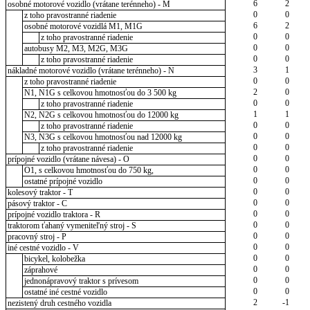
6
2
osobné motorové vozidlo (vrátane terénneho) - M
0
0
z toho pravostranné riadenie
6
2
osobné motorové vozidlá M1, M1G
0
0
z toho pravostranné riadenie
0
0
autobusy M2, M3, M2G, M3G
0
0
z toho pravostranné riadenie
3
1
nákladné motorové vozidlo (vrátane terénneho) - N
0
0
z toho pravostranné riadenie
2
0
N1, N1G s celkovou hmotnosťou do 3 500 kg
0
0
z toho pravostranné riadenie
1
1
N2, N2G s celkovou hmotnosťou do 12000 kg
0
0
z toho pravostranné riadenie
0
0
N3, N3G s celkovou hmotnosťou nad 12000 kg
0
0
z toho pravostranné riadenie
0
0
prípojné vozidlo (vrátane návesa) - O
0
0
O1, s celkovou hmotnosťou do 750 kg,
0
0
ostatné prípojné vozidlo
0
0
kolesový traktor - T
0
0
pásový traktor - C
0
0
prípojné vozidlo traktora - R
0
0
traktorom ťahaný vymeniteľný stroj - S
0
0
pracovný stroj - P
0
0
iné cestné vozidlo - V
0
0
bicykel, kolobežka
0
0
záprahové
0
0
jednonápravový traktor s prívesom
0
0
ostatné iné cestné vozidlo
2
-1
nezistený druh cestného vozidla