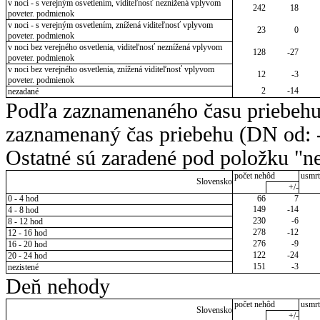
v noci - s verejným osvetlením, viditeľnosť neznížená vplyvom
242
18
poveter. podmienok
v noci - s verejným osvetlením, znížená viditeľnosť vplyvom
23
0
poveter. podmienok
v noci bez verejného osvetlenia, viditeľnosť neznížená vplyvom
128
-27
poveter. podmienok
v noci bez verejného osvetlenia, znížená viditeľnosť vplyvom
12
-3
poveter. podmienok
2
-14
nezadané
Podľa zaznamenaného času priebehu
zaznamenaný čas priebehu (DN od: -
Ostatné sú zaradené pod položku "ne
počet nehôd
usmrt
Slovensko
+/-
0 - 4 hod
66
7
149
-14
4 - 8 hod
230
-6
8 - 12 hod
278
-12
12 - 16 hod
276
-9
16 - 20 hod
122
-24
20 - 24 hod
151
-3
nezistené
Deň nehody
počet nehôd
usmrt
Slovensko
+/-