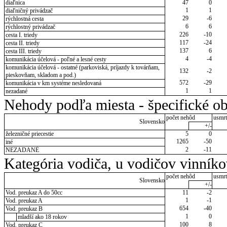
diaľnica
47
0
1
1
diaľničný privádzač
29
-6
rýchlostná cesta
6
6
rýchlostný privádzač
226
-10
cesta I. triedy
117
-24
cesta II. triedy
137
6
cesta III. triedy
4
-4
komunikácia účelová - poľné a lesné cesty
komunikácia účelová - ostatné (parkoviská, príjazdy k továrňam,
132
-2
pieskovňam, skladom a pod.)
572
-29
komunikácia v km systéme nesledovaná
1
1
nezadané
Nehody podľa miesta - špecifické ob
počet nehôd
usmrt
Slovensko
+/-
železničné priecestie
5
0
1265
-50
iné
2
-11
NEZADANÉ
Kategória vodiča, u vodičov vinník
počet nehôd
usmrt
Slovensko
+/-
Vod. preukaz A do 50cc
11
-2
1
-1
Vod. preukaz A
654
-40
Vod. preukaz B
1
0
mladší ako 18 rokov
100
8
Vod. preukaz C