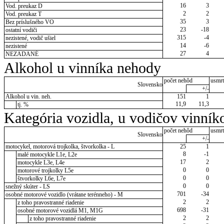
16
3
Vod. preukaz D
2
2
Vod. preukaz T
35
3
Bez príslušného VO
23
-18
ostatní vodiči
315
-4
nezistené, vodič ušiel
14
-6
nezistené
27
4
NEZADANÉ
Alkohol u vinníka nehody
počet nehôd
usmrt
Slovensko
+/-
Alkohol u vin. neh.
151
1
11,9
11,3
tj. %
Kategória vozidla, u vodičov vinník
počet nehôd
usmrt
Slovensko
+/-
motocykel, motorová trojkolka, štvorkolka - L
25
1
8
-1
malé motocykle L1e, L2e
17
2
motocykle L3e, L4e
0
0
motorové trojkolky L5e
0
0
štvorkolky L6e, L7e
0
0
snežný skúter - LS
701
-34
osobné motorové vozidlo (vrátane terénneho) - M
2
2
z toho pravostranné riadenie
698
-31
osobné motorové vozidlá M1, M1G
2
2
z toho pravostranné riadenie