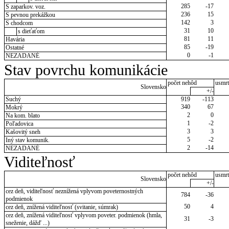
285
-17
S zaparkov. voz.
236
15
S pevnou prekážkou
142
3
S chodcom
31
10
s dieťaťom
81
11
Havária
85
-19
Ostatné
0
-1
NEZADANÉ
Stav povrchu komunikácie
počet nehôd
usmrt
Slovensko
+/-
Suchý
919
-113
340
67
Mokrý
2
0
Na kom. blato
1
-2
Poľadovica
3
3
Kašovitý sneh
5
-2
Iný stav komunik.
2
-14
NEZADANÉ
Viditeľnosť
počet nehôd
usmrt
Slovensko
+/-
cez deň, viditeľnosť neznížená vplyvom poveternostných
784
-36
podmienok
50
4
cez deň, znížená viditeľnosť (svitanie, súmrak)
cez deň, znížená viditeľnosť vplyvom poveter. podmienok (hmla,
31
-3
sneženie, dážď ...)