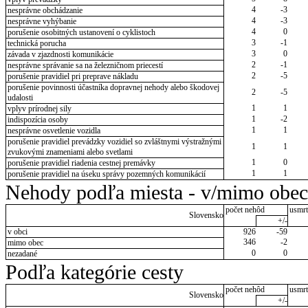
4
-3
nesprávne obchádzanie
4
-3
nesprávne vyhýbanie
4
0
porušenie osobitných ustanovení o cyklistoch
3
-1
technická porucha
3
0
závada v zjazdnosti komunikácie
2
-1
nesprávne správanie sa na železničnom priecestí
2
-5
porušenie pravidiel pri preprave nákladu
porušenie povinnosti účastníka dopravnej nehody alebo škodovej
2
-5
udalosti
1
1
vplyv prírodnej sily
1
-2
indispozícia osoby
1
1
nesprávne osvetlenie vozidla
porušenie pravidiel prevádzky vozidiel so zvláštnymi výstražnými
1
1
zvukovými znameniami alebo svetlami
1
0
porušenie pravidiel riadenia cestnej premávky
1
1
porušenie pravidiel na úseku správy pozemných komunikácií
Nehody podľa miesta - v/mimo obec
počet nehôd
usmrt
Slovensko
+/-
v obci
926
-59
346
-2
mimo obec
0
0
nezadané
Podľa kategórie cesty
počet nehôd
usmrt
Slovensko
+/-