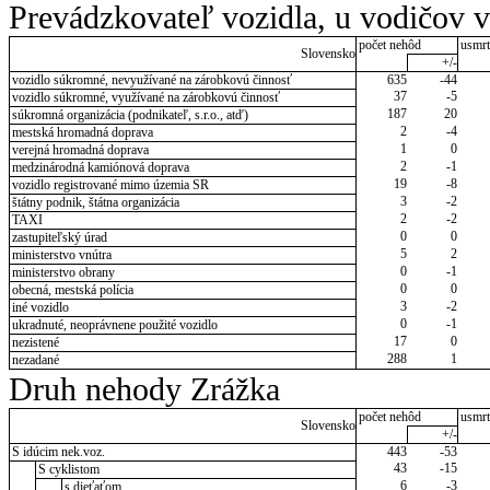
Prevádzkovateľ vozidla, u vodičov 
počet nehôd
usmrt
Slovensko
+/-
vozidlo súkromné, nevyužívané na zárobkovú činnosť
635
-44
37
-5
vozidlo súkromné, využívané na zárobkovú činnosť
187
20
súkromná organizácia (podnikateľ, s.r.o., atď)
2
-4
mestská hromadná doprava
1
0
verejná hromadná doprava
2
-1
medzinárodná kamiónová doprava
19
-8
vozidlo registrované mimo územia SR
3
-2
štátny podnik, štátna organizácia
2
-2
TAXI
0
0
zastupiteľský úrad
5
2
ministerstvo vnútra
0
-1
ministerstvo obrany
0
0
obecná, mestská polícia
3
-2
iné vozidlo
0
-1
ukradnuté, neoprávnene použité vozidlo
17
0
nezistené
288
1
nezadané
Druh nehody Zrážka
počet nehôd
usmrt
Slovensko
+/-
S idúcim nek.voz.
443
-53
43
-15
S cyklistom
6
-3
s dieťaťom