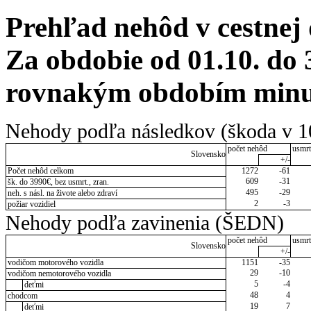
Prehľad nehôd v cestnej
Za obdobie od 01.10. do 
rovnakým obdobím minul
Nehody podľa následkov (škoda v 1
počet nehôd
usmrt
Slovensko
+/-
Počet nehôd celkom
1272
-61
609
-31
šk. do 3990€, bez usmrt., zran.
495
-29
neh. s násl. na živote alebo zdraví
2
-3
požiar vozidiel
Nehody podľa zavinenia (ŠEDN)
počet nehôd
usmrt
Slovensko
+/-
vodičom motorového vozidla
1151
-35
29
-10
vodičom nemotorového vozidla
5
-4
deťmi
48
4
chodcom
19
7
deťmi