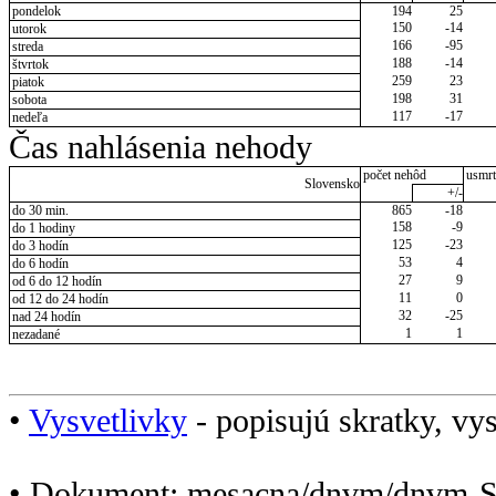
pondelok
194
25
150
-14
utorok
166
-95
streda
188
-14
štvrtok
259
23
piatok
198
31
sobota
117
-17
nedeľa
Čas nahlásenia nehody
počet nehôd
usmrt
Slovensko
+/-
do 30 min.
865
-18
158
-9
do 1 hodiny
125
-23
do 3 hodín
53
4
do 6 hodín
27
9
od 6 do 12 hodín
11
0
od 12 do 24 hodín
32
-25
nad 24 hodín
1
1
nezadané
•
Vysvetlivky
- popisujú skratky, vys
• Dokument: mesacna/dnvm/dnvm-S