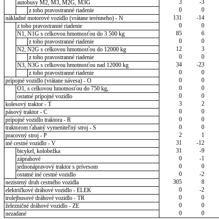
3
-3
autobusy M2, M3, M2G, M3G
0
0
z toho pravostranné riadenie
131
-14
nákladné motorové vozidlo (vrátane terénneho) - N
0
0
z toho pravostranné riadenie
85
6
N1, N1G s celkovou hmotnosťou do 3 500 kg
0
0
z toho pravostranné riadenie
12
3
N2, N2G s celkovou hmotnosťou do 12000 kg
0
0
z toho pravostranné riadenie
34
-23
N3, N3G s celkovou hmotnosťou nad 12000 kg
0
0
z toho pravostranné riadenie
0
0
prípojné vozidlo (vrátane návesa) - O
0
0
O1, s celkovou hmotnosťou do 750 kg,
0
0
ostatné prípojné vozidlo
3
2
kolesový traktor - T
0
0
pásový traktor - C
0
0
prípojné vozidlo traktora - R
0
0
traktorom ťahaný vymeniteľný stroj - S
2
1
pracovný stroj - P
31
-12
iné cestné vozidlo - V
31
-9
bicykel, kolobežka
0
-1
záprahové
0
0
jednonápravový traktor s prívesom
0
-2
ostatné iné cestné vozidlo
305
8
nezistený druh cestného vozidla
0
-2
električkové dráhové vozidlo - ELEK
0
0
trolejbusové dráhové vozidlo - TR
0
0
železničné dráhové vozidlo - ZE
0
0
nezadané