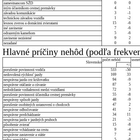
0
0
zamestnancom SŽD
4
-1
iným účastníkom cestnej premávky
3
-1
závadou komunikácie
1
-2
technickou závadou vozidla
15
-6
lesnou zverou a domácimi zvieratami
7
-6
iné zavinenie
5
-6
odrazeným kameňom
9
2
zavinenie nezistené
0
0
nezadané
Hlavné príčiny nehôd (podľa frekven
počet nehôd
usmrt
Slovensko
+/-
porušenie povinnosti vodiča
533
-50
169
33
nedovolená rýchlosť jazdy
94
-9
nesprávna jazda cez križovatku
87
5
nesprávne otáčanie a cúvanie
72
3
nedodržanie vzdialenosti medzi vozidlami
55
-8
porušenie povinnosti účastníka cestnej premávky
48
-9
nesprávny spôsob jazdy
47
2
porušenie osobitných ustanovení o chodcoch
41
2
nesprávne odbočovanie
34
11
nesprávne predchádzanie
21
-3
nesprávna jazda v jazdných pruhoch
15
-8
pôsobenie zvierať
9
-4
nesprávne vchádzanie na cestu
7
2
nesprávne zastavenie a státie
5
-8
vplyv prevádzky