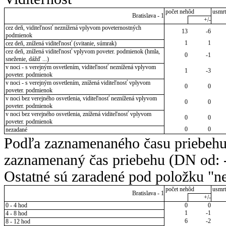
počet nehôd
usmrt
Bratislava - 1
+/-
cez deň, viditeľnosť neznížená vplyvom poveternostných
13
-6
podmienok
1
1
cez deň, znížená viditeľnosť (svitanie, súmrak)
cez deň, znížená viditeľnosť vplyvom poveter. podmienok (hmla,
0
-1
sneženie, dážď ...)
v noci - s verejným osvetlením, viditeľnosť neznížená vplyvom
1
-3
poveter. podmienok
v noci - s verejným osvetlením, znížená viditeľnosť vplyvom
0
0
poveter. podmienok
v noci bez verejného osvetlenia, viditeľnosť neznížená vplyvom
0
0
poveter. podmienok
v noci bez verejného osvetlenia, znížená viditeľnosť vplyvom
0
0
poveter. podmienok
0
0
nezadané
Podľa zaznamenaného času priebehu
zaznamenaný čas priebehu (DN od: -
Ostatné sú zaradené pod položku "ne
počet nehôd
usmrt
Bratislava - 1
+/-
0 - 4 hod
0
0
1
-1
4 - 8 hod
6
-2
8 - 12 hod