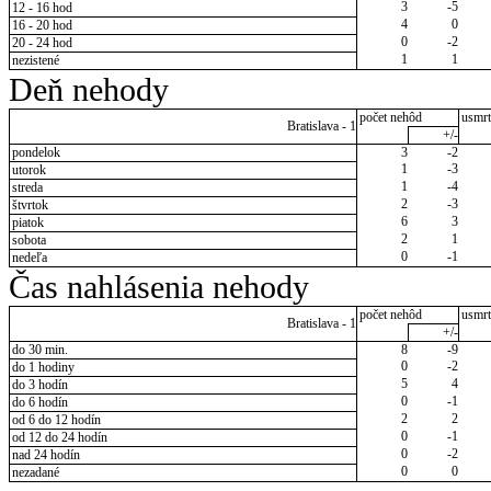
3
-5
12 - 16 hod
4
0
16 - 20 hod
0
-2
20 - 24 hod
1
1
nezistené
Deň nehody
počet nehôd
usmrt
Bratislava - 1
+/-
pondelok
3
-2
1
-3
utorok
1
-4
streda
2
-3
štvrtok
6
3
piatok
2
1
sobota
0
-1
nedeľa
Čas nahlásenia nehody
počet nehôd
usmrt
Bratislava - 1
+/-
do 30 min.
8
-9
0
-2
do 1 hodiny
5
4
do 3 hodín
0
-1
do 6 hodín
2
2
od 6 do 12 hodín
0
-1
od 12 do 24 hodín
0
-2
nad 24 hodín
0
0
nezadané