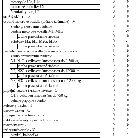
0
0
motocykle L3e, L4e
0
0
motorové trojkolky L5e
0
0
štvorkolky L6e, L7e
0
0
snežný skúter - LS
7
-10
osobné motorové vozidlo (vrátane terénneho) - M
0
0
z toho pravostranné riadenie
7
-9
osobné motorové vozidlá M1, M1G
0
0
z toho pravostranné riadenie
0
-1
autobusy M2, M3, M2G, M3G
0
0
z toho pravostranné riadenie
1
0
nákladné motorové vozidlo (vrátane terénneho) - N
0
0
z toho pravostranné riadenie
1
0
N1, N1G s celkovou hmotnosťou do 3 500 kg
0
0
z toho pravostranné riadenie
0
0
N2, N2G s celkovou hmotnosťou do 12000 kg
0
0
z toho pravostranné riadenie
0
0
N3, N3G s celkovou hmotnosťou nad 12000 kg
0
0
z toho pravostranné riadenie
0
0
prípojné vozidlo (vrátane návesa) - O
0
0
O1, s celkovou hmotnosťou do 750 kg,
0
0
ostatné prípojné vozidlo
0
0
kolesový traktor - T
0
0
pásový traktor - C
0
0
prípojné vozidlo traktora - R
0
0
traktorom ťahaný vymeniteľný stroj - S
0
0
pracovný stroj - P
1
1
iné cestné vozidlo - V
1
1
bicykel, kolobežka