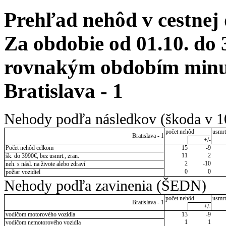
Prehľad nehôd v cestnej
Za obdobie od 01.10. do 
rovnakým obdobím minulé
Bratislava - 1
Nehody podľa následkov (škoda v 1
počet nehôd
usmrt
Bratislava - 1
+/-
Počet nehôd celkom
15
-9
11
2
šk. do 3990€, bez usmrt., zran.
2
-10
neh. s násl. na živote alebo zdraví
0
0
požiar vozidiel
Nehody podľa zavinenia (ŠEDN)
počet nehôd
usmrt
Bratislava - 1
+/-
vodičom motorového vozidla
13
-9
1
1
vodičom nemotorového vozidla