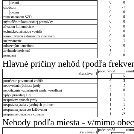
0
0
deťmi
0
-1
chodcom
0
0
deťmi
0
0
zamestnancom SŽD
0
0
iným účastníkom cestnej premávky
0
0
závadou komunikácie
0
0
technickou závadou vozidla
0
0
lesnou zverou a domácimi zvieratami
0
-1
iné zavinenie
0
0
odrazeným kameňom
1
1
zavinenie nezistené
0
0
nezadané
Hlavné príčiny nehôd (podľa frekven
počet nehôd
usmrt
Bratislava - 1
+/-
porušenie povinnosti vodiča
6
-5
2
2
nedovolená rýchlosť jazdy
2
0
nedodržanie vzdialenosti medzi vozidlami
1
1
vplyv prírodnej sily
1
1
nesprávny spôsob jazdy
1
1
nesprávna jazda v jazdných pruhoch
1
-2
nesprávna jazda cez križovatku
1
-2
nesprávne otáčanie a cúvanie
Nehody podľa miesta - v/mimo obec
počet nehôd
usmrt
Bratislava - 1