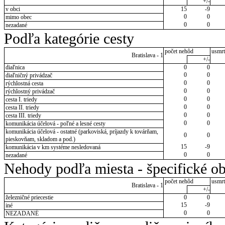
+/-
v obci
15
-9
0
0
mimo obec
0
0
nezadané
Podľa kategórie cesty
počet nehôd
usmrt
Bratislava - 1
+/-
diaľnica
0
0
0
0
diaľničný privádzač
0
0
rýchlostná cesta
0
0
rýchlostný privádzač
0
0
cesta I. triedy
0
0
cesta II. triedy
0
0
cesta III. triedy
0
0
komunikácia účelová - poľné a lesné cesty
komunikácia účelová - ostatné (parkoviská, príjazdy k továrňam,
0
0
pieskovňam, skladom a pod.)
15
-9
komunikácia v km systéme nesledovaná
0
0
nezadané
Nehody podľa miesta - špecifické ob
počet nehôd
usmrt
Bratislava - 1
+/-
železničné priecestie
0
0
15
-9
iné
0
0
NEZADANÉ