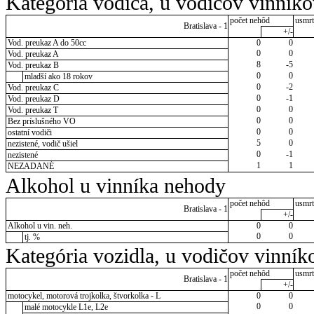
Kategória vodiča, u vodičov vinník
počet nehôd
usmrt
Bratislava - 1
+/-
Vod. preukaz A do 50cc
0
0
0
0
Vod. preukaz A
8
-5
Vod. preukaz B
0
0
mladší ako 18 rokov
0
-2
Vod. preukaz C
0
-1
Vod. preukaz D
0
0
Vod. preukaz T
0
0
Bez príslušného VO
0
0
ostatní vodiči
5
0
nezistené, vodič ušiel
0
-1
nezistené
1
1
NEZADANÉ
Alkohol u vinníka nehody
počet nehôd
usmrt
Bratislava - 1
+/-
Alkohol u vin. neh.
0
0
0
0
tj. %
Kategória vozidla, u vodičov vinník
počet nehôd
usmrt
Bratislava - 1
+/-
motocykel, motorová trojkolka, štvorkolka - L
0
0
0
0
malé motocykle L1e, L2e