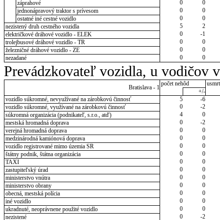
0
0
záprahové
0
0
jednonápravový traktor s prívesom
0
0
ostatné iné cestné vozidlo
5
2
nezistený druh cestného vozidla
0
-1
električkové dráhové vozidlo - ELEK
0
0
trolejbusové dráhové vozidlo - TR
0
0
železničné dráhové vozidlo - ZE
0
0
nezadané
Prevádzkovateľ vozidla, u vodičov 
počet nehôd
usmrt
Bratislava - 1
+/-
vozidlo súkromné, nevyužívané na zárobkovú činnosť
5
-6
0
-2
vozidlo súkromné, využívané na zárobkovú činnosť
4
0
súkromná organizácia (podnikateľ, s.r.o., atď)
0
-2
mestská hromadná doprava
0
0
verejná hromadná doprava
0
0
medzinárodná kamiónová doprava
0
0
vozidlo registrované mimo územia SR
0
0
štátny podnik, štátna organizácia
0
0
TAXI
0
0
zastupiteľský úrad
0
0
ministerstvo vnútra
0
0
ministerstvo obrany
0
0
obecná, mestská polícia
0
0
iné vozidlo
0
0
ukradnuté, neoprávnene použité vozidlo
0
-2
nezistené