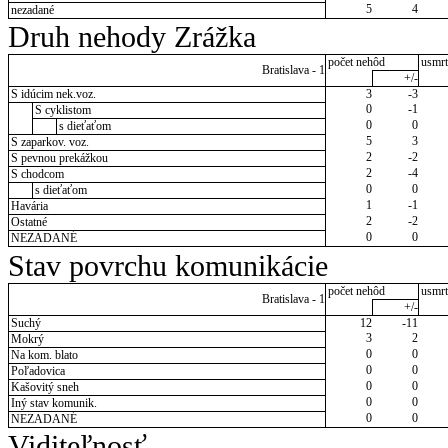
5
4
nezadané
Druh nehody Zrážka
počet nehôd
usmrt
Bratislava - 1
+/-
S idúcim nek.voz.
3
-3
0
-1
S cyklistom
0
0
s dieťaťom
5
3
S zaparkov. voz.
2
-2
S pevnou prekážkou
2
-4
S chodcom
0
0
s dieťaťom
1
-1
Havária
2
-2
Ostatné
0
0
NEZADANÉ
Stav povrchu komunikácie
počet nehôd
usmrt
Bratislava - 1
+/-
Suchý
12
-11
3
2
Mokrý
0
0
Na kom. blato
0
0
Poľadovica
0
0
Kašovitý sneh
0
0
Iný stav komunik.
0
0
NEZADANÉ
Viditeľnosť