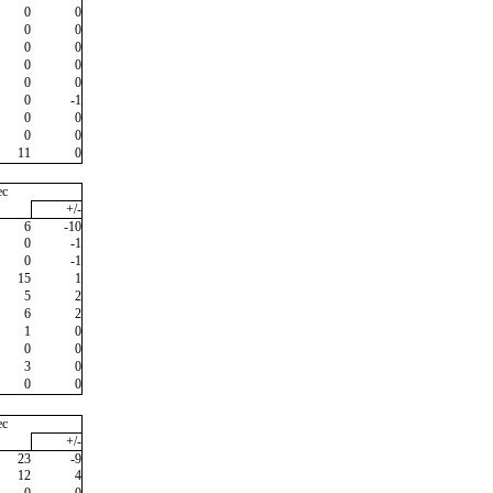
0
0
0
0
0
0
0
0
0
0
0
-1
0
0
0
0
11
0
ec
+/-
6
-10
0
-1
0
-1
15
1
5
2
6
2
1
0
0
0
3
0
0
0
ec
+/-
23
-9
12
4
0
0