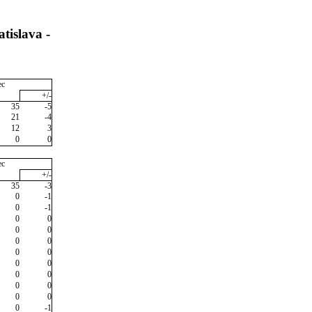
tislava -
ec
+/-
35
-5
21
-4
12
3
0
0
ec
+/-
35
-3
0
-1
0
-1
0
0
0
0
0
0
0
0
0
0
0
0
0
0
0
0
0
-1