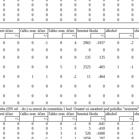
0
0
0
0
0
0
0
0
0
0
0
0
0
0
0
0
0
0
0
0
0
0
0
0
0
0
0
0
0
0
0
0
0
0
0
0
0
0
0
0
ení účast.
ťažko zran. účast.
ľahko zran. účast.
hmotná škoda
alkohol
ob
+/-
+/-
+/-
+/-
+/-
0
0
0
-1
8
4
2965
-1937
0
-2
0
0
0
0
0
0
0
0
0
0
0
0
0
0
0
0
135
135
0
0
0
0
0
0
5
2
2525
-465
1
-1
0
0
1
1
0
-2
11
-464
0
0
0
0
0
0
0
0
0
0
0
0
0
0
0
0
0
0
0
0
0
0
0
0
0
0
0
0
0
0
0
0
u (DN od: - do:) sa zmestí do rozmedzia 1 hod. Ostatné sú zaradené pod položku "nezistené
ení účast.
ťažko zran. účast.
ľahko zran. účast.
hmotná škoda
alkohol
ob
+/-
+/-
+/-
+/-
+/-
0
0
0
0
0
-1
0
-641
0
-1
0
0
0
0
1
0
5
-410
0
-1
0
0
0
0
3
1
520
-1600
0
-1
0
0
0
-1
2
1
1858
297
0
0