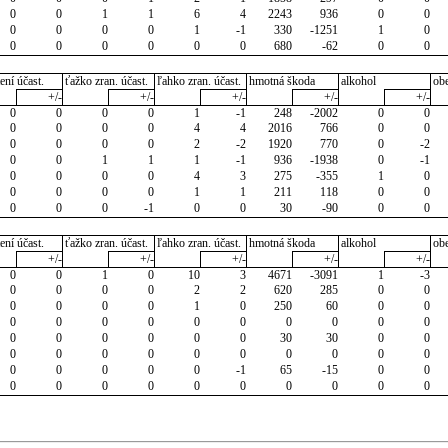
0
0
1
1
6
4
2243
936
0
0
0
0
0
0
1
-1
330
-1251
1
0
0
0
0
0
0
0
680
-62
0
0
ení účast.
ťažko zran. účast.
ľahko zran. účast.
hmotná škoda
alkohol
ob
+/-
+/-
+/-
+/-
+/-
0
0
0
0
1
-1
248
-2002
0
0
0
0
0
0
4
4
2016
766
0
0
0
0
0
0
2
-2
1920
770
0
-2
0
0
1
1
1
-1
936
-1938
0
-1
0
0
0
0
4
3
275
-355
1
0
0
0
0
0
1
1
211
118
0
0
0
0
0
-1
0
0
30
-90
0
0
ení účast.
ťažko zran. účast.
ľahko zran. účast.
hmotná škoda
alkohol
ob
+/-
+/-
+/-
+/-
+/-
0
0
1
0
10
3
4671
-3091
1
-3
0
0
0
0
2
2
620
285
0
0
0
0
0
0
1
0
250
60
0
0
0
0
0
0
0
0
0
0
0
0
0
0
0
0
0
0
30
30
0
0
0
0
0
0
0
0
0
0
0
0
0
0
0
0
0
-1
65
-15
0
0
0
0
0
0
0
0
0
0
0
0