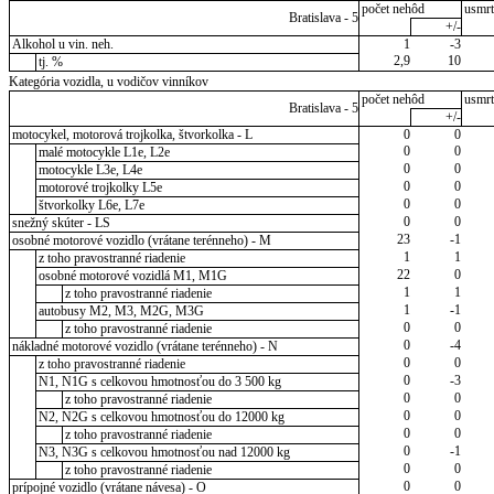
počet nehôd
usmrt
Bratislava - 5
+/-
Alkohol u vin. neh.
1
-3
2,9
10
tj. %
Kategória vozidla, u vodičov vinníkov
počet nehôd
usmrt
Bratislava - 5
+/-
motocykel, motorová trojkolka, štvorkolka - L
0
0
0
0
malé motocykle L1e, L2e
0
0
motocykle L3e, L4e
0
0
motorové trojkolky L5e
0
0
štvorkolky L6e, L7e
0
0
snežný skúter - LS
23
-1
osobné motorové vozidlo (vrátane terénneho) - M
1
1
z toho pravostranné riadenie
22
0
osobné motorové vozidlá M1, M1G
1
1
z toho pravostranné riadenie
1
-1
autobusy M2, M3, M2G, M3G
0
0
z toho pravostranné riadenie
0
-4
nákladné motorové vozidlo (vrátane terénneho) - N
0
0
z toho pravostranné riadenie
0
-3
N1, N1G s celkovou hmotnosťou do 3 500 kg
0
0
z toho pravostranné riadenie
0
0
N2, N2G s celkovou hmotnosťou do 12000 kg
0
0
z toho pravostranné riadenie
0
-1
N3, N3G s celkovou hmotnosťou nad 12000 kg
0
0
z toho pravostranné riadenie
0
0
prípojné vozidlo (vrátane návesa) - O