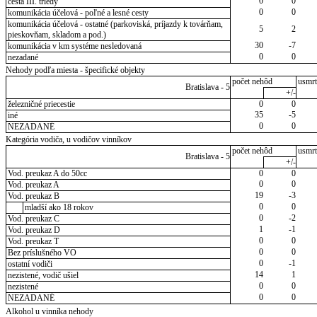
0
0
cesta III. triedy
0
0
komunikácia účelová - poľné a lesné cesty
komunikácia účelová - ostatné (parkoviská, príjazdy k továrňam,
5
2
pieskovňam, skladom a pod.)
30
-7
komunikácia v km systéme nesledovaná
0
0
nezadané
Nehody podľa miesta - špecifické objekty
počet nehôd
usmrt
Bratislava - 5
+/-
železničné priecestie
0
0
35
-5
iné
0
0
NEZADANÉ
Kategória vodiča, u vodičov vinníkov
počet nehôd
usmrt
Bratislava - 5
+/-
Vod. preukaz A do 50cc
0
0
0
0
Vod. preukaz A
19
-3
Vod. preukaz B
0
0
mladší ako 18 rokov
0
-2
Vod. preukaz C
1
-1
Vod. preukaz D
0
0
Vod. preukaz T
0
0
Bez príslušného VO
0
-1
ostatní vodiči
14
1
nezistené, vodič ušiel
0
0
nezistené
0
0
NEZADANÉ
Alkohol u vinníka nehody