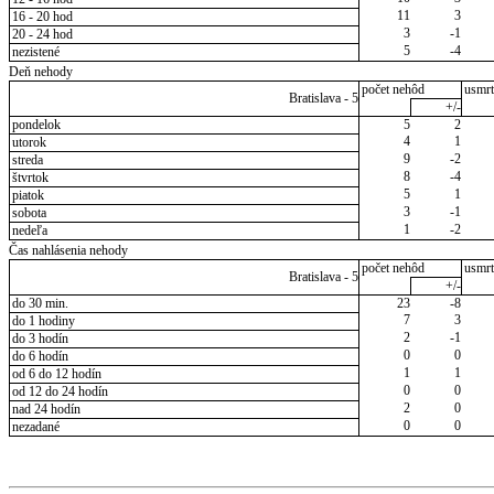
11
3
16 - 20 hod
3
-1
20 - 24 hod
5
-4
nezistené
Deň nehody
počet nehôd
usmrt
Bratislava - 5
+/-
pondelok
5
2
4
1
utorok
9
-2
streda
8
-4
štvrtok
5
1
piatok
3
-1
sobota
1
-2
nedeľa
Čas nahlásenia nehody
počet nehôd
usmrt
Bratislava - 5
+/-
do 30 min.
23
-8
7
3
do 1 hodiny
2
-1
do 3 hodín
0
0
do 6 hodín
1
1
od 6 do 12 hodín
0
0
od 12 do 24 hodín
2
0
nad 24 hodín
0
0
nezadané