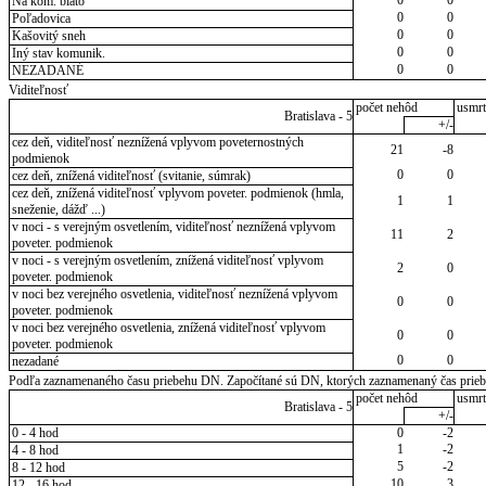
Na kom. blato
0
0
Poľadovica
0
0
Kašovitý sneh
0
0
Iný stav komunik.
0
0
NEZADANÉ
Viditeľnosť
počet nehôd
usmrt
Bratislava - 5
+/-
cez deň, viditeľnosť neznížená vplyvom poveternostných
21
-8
podmienok
0
0
cez deň, znížená viditeľnosť (svitanie, súmrak)
cez deň, znížená viditeľnosť vplyvom poveter. podmienok (hmla,
1
1
sneženie, dážď ...)
v noci - s verejným osvetlením, viditeľnosť neznížená vplyvom
11
2
poveter. podmienok
v noci - s verejným osvetlením, znížená viditeľnosť vplyvom
2
0
poveter. podmienok
v noci bez verejného osvetlenia, viditeľnosť neznížená vplyvom
0
0
poveter. podmienok
v noci bez verejného osvetlenia, znížená viditeľnosť vplyvom
0
0
poveter. podmienok
0
0
nezadané
Podľa zaznamenaného času priebehu DN. Započítané sú DN, ktorých zaznamenaný čas priebeh
počet nehôd
usmrt
Bratislava - 5
+/-
0 - 4 hod
0
-2
1
-2
4 - 8 hod
5
-2
8 - 12 hod
10
3
12 - 16 hod