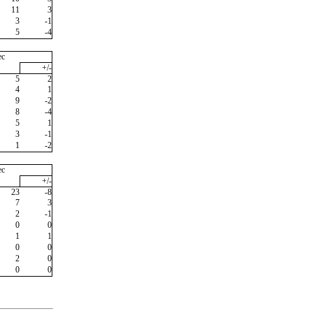
11
3
3
-1
5
-4
ec
+/-
5
2
4
1
9
-2
8
-4
5
1
3
-1
1
-2
ec
+/-
23
-8
7
3
2
-1
0
0
1
1
0
0
2
0
0
0