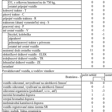
0
0
O1, s celkovou hmotnosťou do 750 kg,
0
0
ostatné prípojné vozidlo
0
0
kolesový traktor - T
0
0
pásový traktor - C
0
0
prípojné vozidlo traktora - R
0
0
traktorom ťahaný vymeniteľný stroj - S
0
0
pracovný stroj - P
0
-1
iné cestné vozidlo - V
0
-1
bicykel, kolobežka
0
0
záprahové
0
0
jednonápravový traktor s prívesom
0
0
ostatné iné cestné vozidlo
11
0
nezistený druh cestného vozidla
0
0
električkové dráhové vozidlo - ELEK
0
0
trolejbusové dráhové vozidlo - TR
0
0
železničné dráhové vozidlo - ZE
0
0
nezadané
Prevádzkovateľ vozidla, u vodičov vinníkov
počet nehôd
usmrt
Bratislava - 5
+/-
vozidlo súkromné, nevyužívané na zárobkovú činnosť
16
0
0
-1
vozidlo súkromné, využívané na zárobkovú činnosť
5
-3
súkromná organizácia (podnikateľ, s.r.o., atď)
1
-1
mestská hromadná doprava
0
0
verejná hromadná doprava
0
0
medzinárodná kamiónová doprava
1
0
vozidlo registrované mimo územia SR
0
0
štátny podnik, štátna organizácia