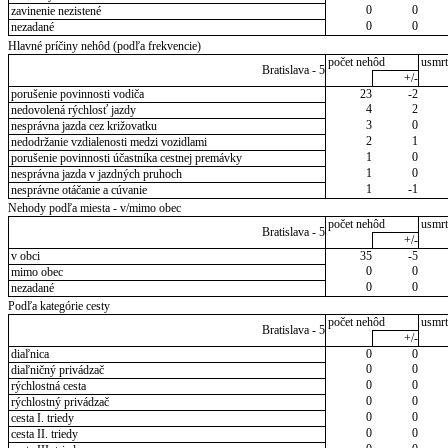
0
0
zavinenie nezistené
0
0
nezadané
Hlavné príčiny nehôd (podľa frekvencie)
počet nehôd
usmrt
Bratislava - 5
+/-
porušenie povinnosti vodiča
23
-2
4
2
nedovolená rýchlosť jazdy
3
0
nesprávna jazda cez križovatku
2
1
nedodržanie vzdialenosti medzi vozidlami
1
0
porušenie povinnosti účastníka cestnej premávky
1
0
nesprávna jazda v jazdných pruhoch
1
-1
nesprávne otáčanie a cúvanie
Nehody podľa miesta - v/mimo obec
počet nehôd
usmrt
Bratislava - 5
+/-
v obci
35
-5
0
0
mimo obec
0
0
nezadané
Podľa kategórie cesty
počet nehôd
usmrt
Bratislava - 5
+/-
diaľnica
0
0
0
0
diaľničný privádzač
0
0
rýchlostná cesta
0
0
rýchlostný privádzač
0
0
cesta I. triedy
0
0
cesta II. triedy