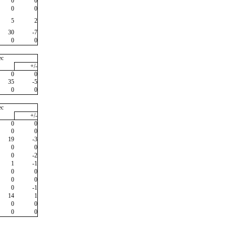
0
0
0
0
5
2
30
-7
0
0
ec
+/-
0
0
35
-5
0
0
ec
+/-
0
0
0
0
19
-3
0
0
0
-2
1
-1
0
0
0
0
0
-1
14
1
0
0
0
0