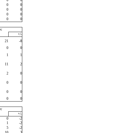
0
0
0
0
0
0
0
0
ec
+/-
21
-8
0
0
1
1
11
2
2
0
0
0
0
0
0
0
"
ec
+/-
0
-2
1
-2
5
-2
10
3