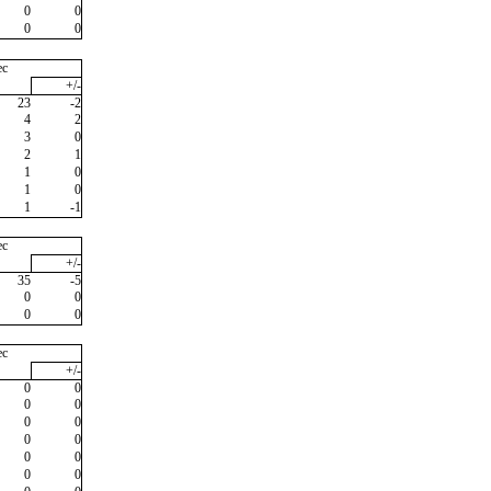
0
0
0
0
ec
+/-
23
-2
4
2
3
0
2
1
1
0
1
0
1
-1
ec
+/-
35
-5
0
0
0
0
ec
+/-
0
0
0
0
0
0
0
0
0
0
0
0