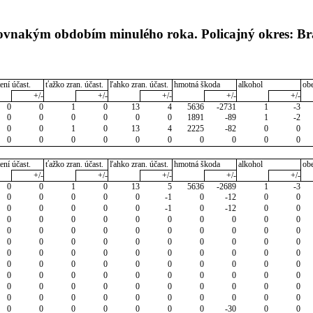
rovnakým obdobím minulého roka. Policajný okres: Bra
ení účast.
ťažko zran. účast.
ľahko zran. účast.
hmotná škoda
alkohol
ob
+/-
+/-
+/-
+/-
+/-
0
0
1
0
13
4
5636
-2731
1
-3
0
0
0
0
0
0
1891
-89
1
-2
0
0
1
0
13
4
2225
-82
0
0
0
0
0
0
0
0
0
0
0
0
ení účast.
ťažko zran. účast.
ľahko zran. účast.
hmotná škoda
alkohol
ob
+/-
+/-
+/-
+/-
+/-
0
0
1
0
13
5
5636
-2689
1
-3
0
0
0
0
0
-1
0
-12
0
0
0
0
0
0
0
-1
0
-12
0
0
0
0
0
0
0
0
0
0
0
0
0
0
0
0
0
0
0
0
0
0
0
0
0
0
0
0
0
0
0
0
0
0
0
0
0
0
0
0
0
0
0
0
0
0
0
0
0
0
0
0
0
0
0
0
0
0
0
0
0
0
0
0
0
0
0
0
0
0
0
0
0
0
0
0
0
0
0
0
0
0
0
0
0
0
0
0
0
-30
0
0