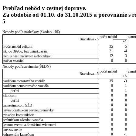
Prehľad nehôd v cestnej doprave.
Za obdobie od 01.10. do 31.10.2015 a porovnanie s 
5
Nehody podľa následkov (škoda v 10€)
počet nehôd
usmrt
Bratislava - 5
+/-
Počet nehôd celkom
35
-5
21
-4
šk. do 3990€, bez usmrt., zran.
12
3
neh. s násl. na živote alebo zdraví
0
0
požiar vozidiel
Nehody podľa zavinenia (ŠEDN)
počet nehôd
usmrt
Bratislava - 5
+/-
vodičom motorového vozidla
35
-3
0
-1
vodičom nemotorového vozidla
0
-1
deťmi
0
0
chodcom
0
0
deťmi
0
0
zamestnancom SŽD
0
0
iným účastníkom cestnej premávky
0
0
závadou komunikácie
0
0
technickou závadou vozidla
0
0
lesnou zverou a domácimi zvieratami
0
0
iné zavinenie
0
-1
odrazeným kameňom