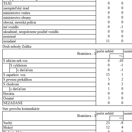
0
0
TAXI
0
0
zastupiteľský úrad
0
0
ministerstvo vnútra
0
0
ministerstvo obrany
0
0
obecná, mestská polícia
0
-1
iné vozidlo
0
0
ukradnuté, neoprávnene použité vozidlo
0
0
nezistené
11
0
nezadané
Druh nehody Zrážka
počet nehôd
usmrt
Bratislava - 5
+/-
S idúcim nek.voz.
6
-10
0
-1
S cyklistom
0
-1
s dieťaťom
15
1
S zaparkov. voz.
5
2
S pevnou prekážkou
6
2
S chodcom
1
0
s dieťaťom
0
0
Havária
3
0
Ostatné
0
0
NEZADANÉ
Stav povrchu komunikácie
počet nehôd
usmrt
Bratislava - 5
+/-
Suchý
23
-9
12
4
Mokrý
0
0