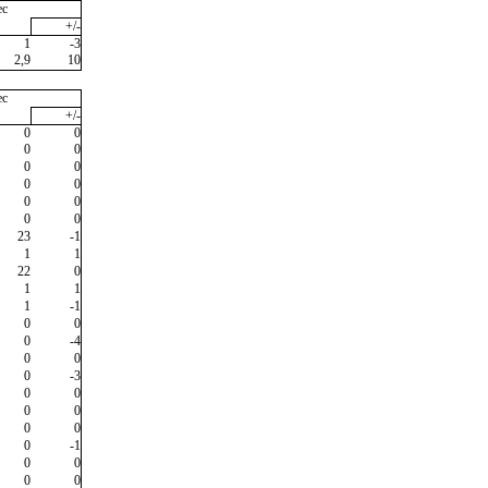
ec
+/-
1
-3
2,9
10
ec
+/-
0
0
0
0
0
0
0
0
0
0
0
0
23
-1
1
1
22
0
1
1
1
-1
0
0
0
-4
0
0
0
-3
0
0
0
0
0
0
0
-1
0
0
0
0